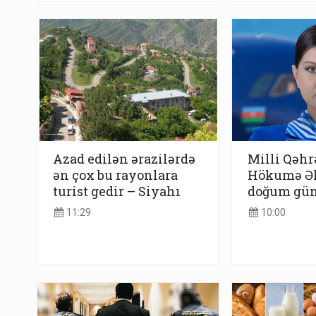
Azad edilən ərazilərdə
Milli Qəh
ən çox bu rayonlara
Hökumə Əl
turist gedir – Siyahı
doğum gü
11:29
10:00