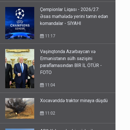
Çempionlar Liqası - 2026/27:
Əsas mərhələdə yerini təmin edən
komandalar - SİYAHI
11:17
Vaşinqtonda Azərbaycan və
Ermənistanın sülh sazişini
paraflamasından BİR İL ÖTÜR -
FOTO
11:04
Xocavənddə traktor minaya düşdü
11:02