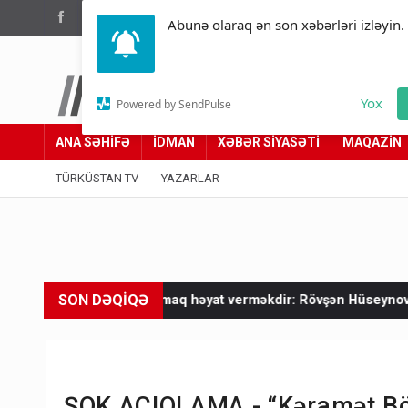
(012) 449 94 05
Abunə olaraq ən son xəbərləri izləyin.
Türküstan.az
Yox
Powered by SendPulse
Adımız yolumuzdur
ANA SƏHİFƏ
İDMAN
XƏBƏR SİYASƏTİ
MAQAZİN
TÜRKÜSTAN TV
YAZARLAR
SON DƏQİQƏ
həyat verməkdir: Rövşən Hüseynov orqan donorluğunun əhəmiyy
ŞOK AÇIQLAMA - “Kəramət Böy