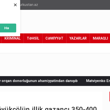
×
info@turkustan.az
Hə
KRİMİNAL
TƏHSİL
CƏMİYYƏT
YAZARLAR
MARAQLI
ətindən danışıb
Matviyenko Ermənistanın yeni spikerini belə 
ükçölün illik qazancı 350-400