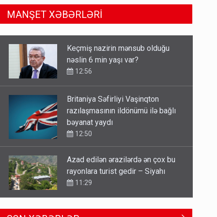
nəslin 6 min yaşı var?
MANŞET XƏBƏRLƏRİ
12:56
Britaniya Səfirliyi Vaşinqton
razılaşmasının ildönümü ilə bağlı
bəyanat yaydı
12:50
Azad edilən ərazilərdə ən çox bu
rayonlara turist gedir – Siyahı
11:29
Xocavənddə traktor minaya düşdü
11:02
Gedişi var, dönüşü yox: Bakı-