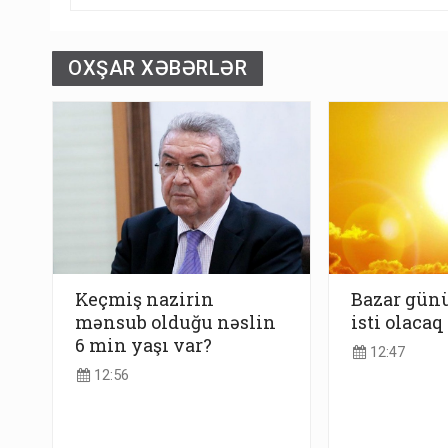
OXŞAR XƏBƏRLƏR
Keçmiş nazirin
Bazar günü
mənsub olduğu nəslin
isti olacaq
6 min yaşı var?
12:47
12:56