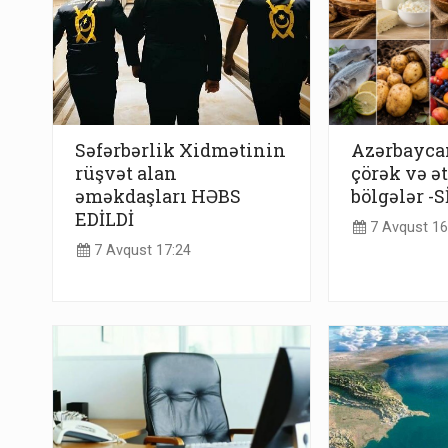
Səfərbərlik Xidmətinin
Azərbayca
rüşvət alan
çörək və ə
əməkdaşları HƏBS
bölgələr -
EDİLDİ
7 Avqust 16
7 Avqust 17:24