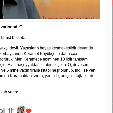
vərindədir”.
Həmid bildirib.
yaxşı deyil. Yazıçıların həyatı keşməkeşlidir deyəndə
 Azərbaycanda Kəramət Böyükçöllə daha çox
görürük. Mən Kəramətlə təxminən 10 ildir tanışam.
ıq. Eyni nəşriyyatdan kitabımız çıxıb. O, deyəsən,
və 6 minə yaxın tirajla kitabı nəşr olunub. İndi isə yeni
ən də Kəramətdən sonra, yəqin ki, ən çox tirajla kitab
vab verib: