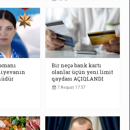
rəmanı
Bir neçə bank kartı
iyevanın
olanlar üçün yeni limit
nüdür
qaydası AÇIQLANDI
7 Avqust 17:57