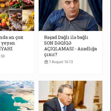
nda ən çox
Rəşad Dağlı ilə bağlı
t yeyən
SON DƏQİQƏ
SİYAHI
AÇIQLAMASI - Azadlığa
çıxır?
:50
7 Avqust 16:13