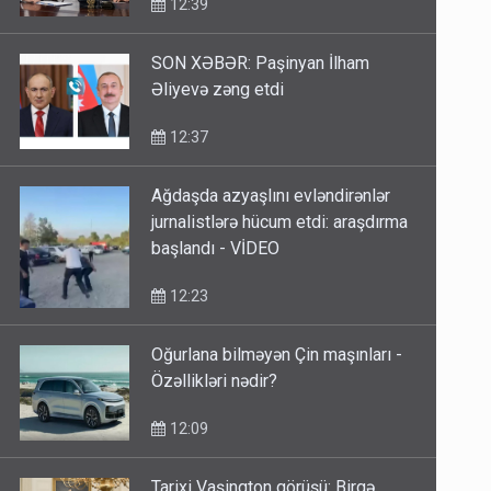
12:39
SON XƏBƏR: Paşinyan İlham
Əliyevə zəng etdi
12:37
Ağdaşda azyaşlını evləndirənlər
jurnalistlərə hücum etdi: araşdırma
başlandı - VİDEO
12:23
Oğurlana bilməyən Çin maşınları -
Özəllikləri nədir?
12:09
Tarixi Vaşinqton görüşü: Birgə