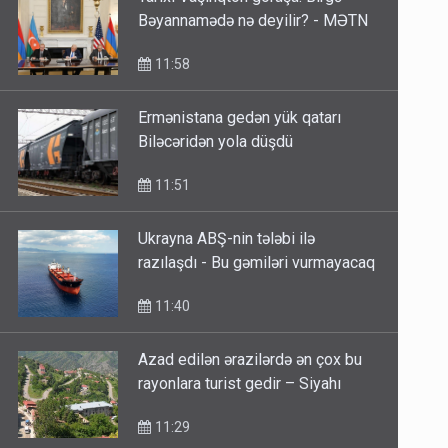
Bəyannamədə nə deyilir? - MƏTN
11:58
Ermənistana gedən yük qatarı
Biləcəridən yola düşdü
11:51
Ukrayna ABŞ-nin tələbi ilə
razılaşdı - Bu gəmiləri vurmayacaq
11:40
Azad edilən ərazilərdə ən çox bu
rayonlara turist gedir – Siyahı
11:29