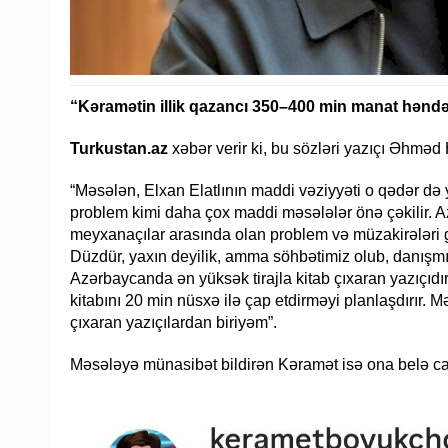
“Kəramətin illik qazancı 350–400 min manat həndə
Turkustan.az
xəbər verir ki, bu sözləri yazıçı Əhməd 
“Məsələn, Elxan Elatlının maddi vəziyyəti o qədər də 
problem kimi daha çox maddi məsələlər önə çəkilir.
meyxanaçılar arasında olan problem və müzakirələri 
Düzdür, yaxın deyilik, amma söhbətimiz olub, danışmış
Azərbaycanda ən yüksək tirajla kitab çıxaran yazıçıdır 
kitabını 20 min nüsxə ilə çap etdirməyi planlaşdırır. M
çıxaran yazıçılardan biriyəm”.
Məsələyə münasibət bildirən Kəramət isə ona belə ca