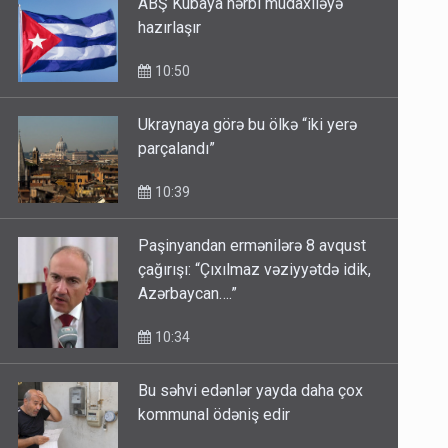
ABŞ Kubaya hərbi müdaxiləyə
hazırlaşır
10:50
Ukraynaya görə bu ölkə “iki yerə
parçalandı”
10:39
Paşinyandan ermənilərə 8 avqust
çağırışı: “Çıxılmaz vəziyyətdə idik,
Azərbaycan….”
10:34
Bu səhvi edənlər yayda daha çox
kommunal ödəniş edir