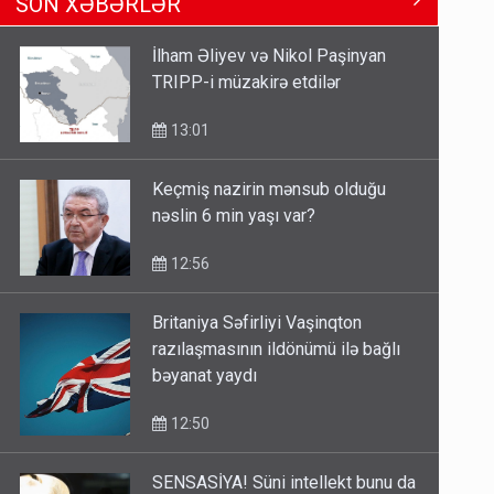
SON XƏBƏRLƏR
Tbilisi-Bakı qatarına bilet
satışından böyük narazılıq
İlham Əliyev və Nikol Paşinyan
7 Avqust 23:17
TRIPP-i müzakirə etdilər
Geri çağırılan səfir Abel
13:01
Məhərrəmovun oğludur - DOSYE
7 Avqust 14:07
Keçmiş nazirin mənsub olduğu
nəslin 6 min yaşı var?
12:56
Britaniya Səfirliyi Vaşinqton
razılaşmasının ildönümü ilə bağlı
bəyanat yaydı
12:50
SENSASİYA! Süni intellekt bunu da