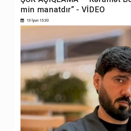
min manatdır” - VİDEO
13 İyun 15:30