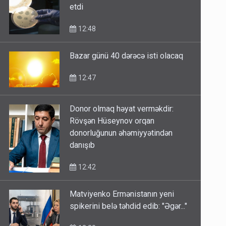
etdi
12:48
Bazar günü 40 dərəcə isti olacaq
12:47
Donor olmaq həyat verməkdir:
Rövşən Hüseynov orqan
donorluğunun əhəmiyyətindən
danışıb
12:42
Matviyenko Ermənistanın yeni
spikerini belə təhdid edib: "Əgər..."