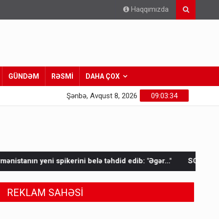
Haqqımızda
GÜNDƏM
RƏSMİ
DAHA ÇOX
Şənbə, Avqust 8, 2026
09:03:37
təhdid edib: "Əgər..."
SON XƏBƏR: Paşinyan İlham Əliyevə zə
REKLAM SAHƏSİ
Keçmiş nazirin mənsub olduğu