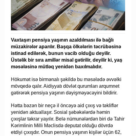
Vaxtaşırı pensiya yaşının azaldılması ilə bağlı
müzakirələr aparılır. Başqa ölkələrin təcrübəsinə
istinad edilərək, bunun vacib olduğu deyilir.
Üstəlik bir sıra amillər misal gətirilir, deyilir ki, yaş
məsələsinə mütləq yenidən baxılmalıdır.
Hökumət isə birmənalı şəkildə bu məsələdə əvvəlki
mövqedə qalır. Aidiyyatı dövlət qurumları arqumnet
gətirərək pensiya yaşının dəyişməyəcəyini bildirir.
Hətta bəzən bir neçə il öncəyə aid çıxış və təkliflər
yenidən aktuallaşır. Sosial şəbəkələrdə həmin
çıxışlar təkrar yayılır. Belə nümunələrdən biri də Tahir
Kərimlinin Milli Məclisdə deputat olduğu dövrdə
etdiyi çıxışdır. Onun pensiya yaşının kişilər üçün 62,