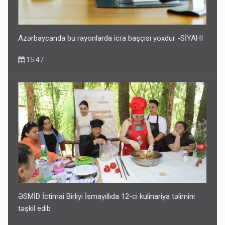
Azərbaycanda bu rayonlarda icra başçısı yoxdur -SİYAHI
15:47
ƏSMİD İctimai Birliyi İsmayıllıda 12-ci kulinariya təlimini
təşkil edib