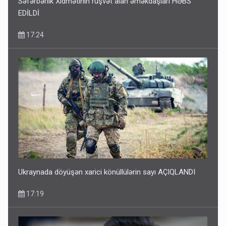
Səfərbərlik Xidmətinin rüşvət alan əməkdaşları HƏBS
EDİLDİ
17:24
Media və Yayım Şurasına əlavə hüquq və vəzifələr verilib
13:24
Ukraynada döyüşən xarici könüllülərin sayı AÇIQLANDI
17:19