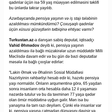
qadınlar üçün isə 59 yaş müəyyən edilməsini təklifi
bu ünlərdə təkrar yayılıb.
Azərbaycanda pensiya yaşının və iş stajı tələbinin
azaldılması mümkündürmü? Çoxuşaqlı qadınlar
üçün xüsusi güzəştlərin tətbiqinə ehtiyac varmı?
Turkustan.az
-a danışan sabiq deputat, iqtisadçı
Vahid Əhmədov
deyib ki, pensiya yaşının
azaldılması ilə bağlı müzakirələr uzun müddətdir Milli
Məclisdə davam edir və bu gün də bəzi deputatlar
məsələ ilə bağlı çıxışlar edirlər:
“Lakin Əmək və Əhalinin Sosial Müdafiəsi
Nazirliyinin rəhbərliyi hesab edir ki, hazırkı pensiya
yaşı normaldır. Onların arqumentinə görə, 65 yaşdan
sonra insanların orta hesabla daha 12 il yaşaması
nəzərdə tutulur və bu da təxminən 77 yaşa qədər
olan ömür müddətinə uyğun gəlir. Mən isə bu
yanaşma ilə tam razı deyiləm. Çünki elə insanlar var
ki, pensiya yaşına çatmadan dünyasını dəyişir və