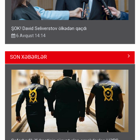
ŞOK! David Seliverstov ölkədən qaçdı
6 Avqust 14:14
SON XƏBƏRLƏR
Geri çağırılan səfir Abel Məhərrəmovun oğludur - DOSYE
14:07