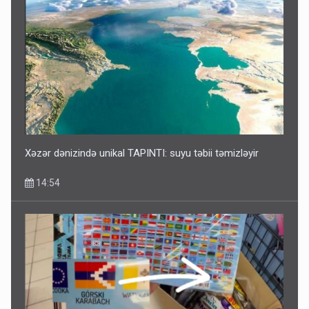
Xəzər dənizində unikal TAPINTI: suyu təbii təmizləyir
14:54