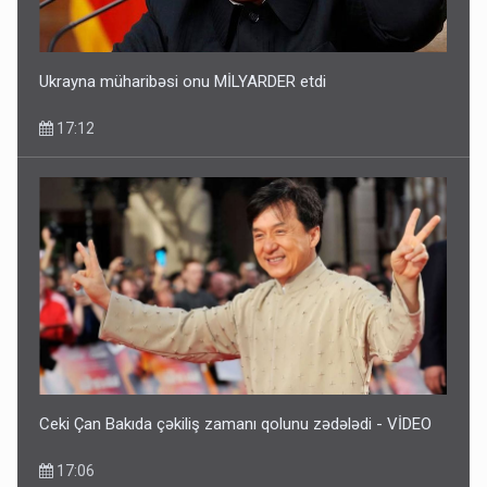
Ukrayna müharibəsi onu MİLYARDER etdi
17:12
Ceki Çan Bakıda çəkiliş zamanı qolunu zədələdi - VİDEO
17:06