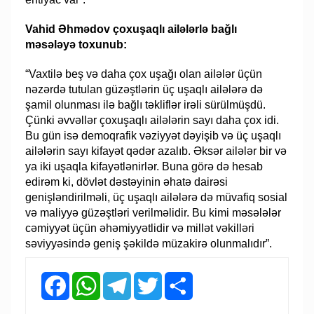
Vahid Əhmədov çoxuşaqlı ailələrlə bağlı
məsələyə toxunub:
“Vaxtilə beş və daha çox uşağı olan ailələr üçün
nəzərdə tutulan güzəştlərin üç uşaqlı ailələrə də
şamil olunması ilə bağlı təkliflər irəli sürülmüşdü.
Çünki əvvəllər çoxuşaqlı ailələrin sayı daha çox idi.
Bu gün isə demoqrafik vəziyyət dəyişib və üç uşaqlı
ailələrin sayı kifayət qədər azalıb. Əksər ailələr bir və
ya iki uşaqla kifayətlənirlər. Buna görə də hesab
edirəm ki, dövlət dəstəyinin əhatə dairəsi
genişləndirilməli, üç uşaqlı ailələrə də müvafiq sosial
və maliyyə güzəştləri verilməlidir. Bu kimi məsələlər
cəmiyyət üçün əhəmiyyətlidir və millət vəkilləri
səviyyəsində geniş şəkildə müzakirə olunmalıdır”.
Facebook
WhatsApp
Telegram
Twitter
Share