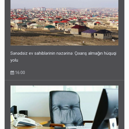
Sənədsiz ev sahiblərinin nəzərinə: Çıxarış almağın hüquqi
yolu
16:00