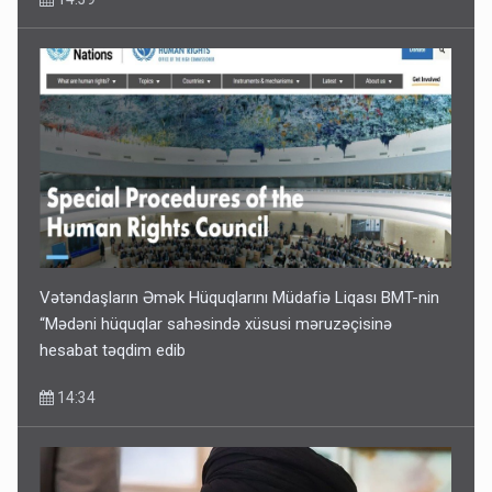
Vətəndaşların Əmək Hüquqlarını Müdafiə Liqası BMT-nin
“Mədəni hüquqlar sahəsində xüsusi məruzəçisinə
hesabat təqdim edib
14:34