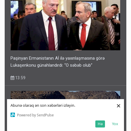
Paşinyan Ermənistanın Aİ ilə yaxınlaşmasına görə
Lukaşenkonu günahlandırdı: “O səbəb olub”
13:59
×
Abunə olaraq ən son xəbərləri izləyin.
Powered by SendPulse
Hə
Yox