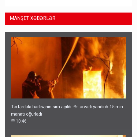
MANŞET XƏBƏRLƏRİ
Tərtərdəki hadisənin sirri açıldı: Ər-arvadı yandırıb 15 min
manatı oğurladı
10:46