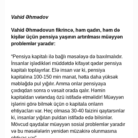
Vahid Əhmədov
Vahid Əhmədovun fikrincə, həm qadın, həm də
kişilər üçün pensiya yaşının artırılması müəyyən
problemlər yaradır:
“Pensiya kapitalı ilə bağlı məsələyə də baxılmalıdır.
İnsanlar işlədikləri müddətdə kifayət qədər pensiya
kapitalı toplayırlar. Elə insan var ki, pensiya
kapitalına 100-150 min manat, hətta daha yüksək
məbləğdə pul yığılır. Amma onlar pensiyaya
çıxdıqdan sonra o vəsait orada qalır. Həmin
kapitaldan vətəndaş özü istifadə etməlidir! Müəyyən
işlərini görə bilmək üçün o kapitala onların
ehtiyacları var. Heç olmasa 30-40 faizini qaytarsınlar
ki, insanlar yığılan puldan istifadə edə bilsinlər.
Mövcud qaydalar müəyyən sosial problemlər yaradır
və bu məsələlərin yenidən müzakirə olunmasına
ehtiyac var”.