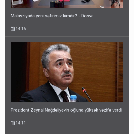
Malayziyada yeni səfirimiz kimdir? - Dosye
14:16
Prezident Zeynal Nağdəliyevin oğluna yüksək vəzifə verdi
14:11