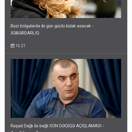
Bəzi bölgələrdə iki gün güclü külək əsəcək -
XƏBƏRDARLIQ
16:21
Rəşad Dağlı ilə bağlı SON DƏQİQƏ AÇIQLAMASI -