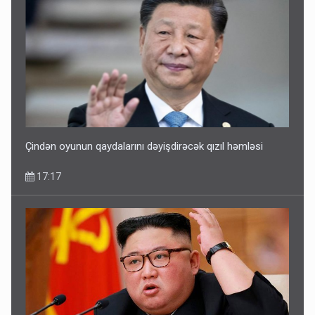
Kartdan karta istədiyiniz qədər köçürmə edə bilərsiniz -
VİDEO
11:06
Çindən oyunun qaydalarını dəyişdirəcək qızıl həmləsi
17:17