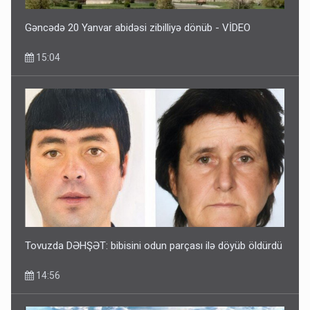
Gəncədə 20 Yanvar abidəsi zibilliyə dönüb - VİDEO
15:04
Tovuzda DƏHŞƏT: bibisini odun parçası ilə döyüb öldürdü
14:56