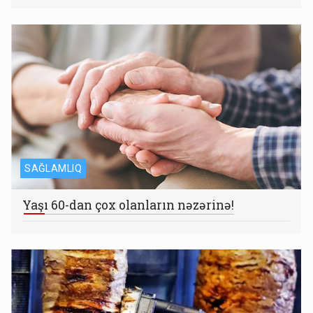
SAĞLAMLIQ
Yaşı 60-dan çox olanların nəzərinə!