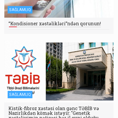
SAĞLAMLIQ
“Kondisioner xəstəlikləri”ndən qorunun!
SAĞLAMLIQ
Kistik-fibroz xəstəsi olan gənc TƏBİB və
Nazirlikdən kömək istəyir: "Genetik
xəstəliyimin nəticəsi hər il eyni olduğu