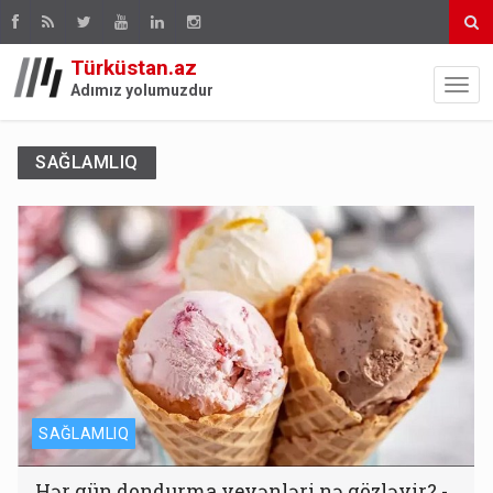
Türküstan.az
Adımız yolumuzdur
SAĞLAMLIQ
SAĞLAMLIQ
Hər gün dondurma yeyənləri nə gözləyir? -