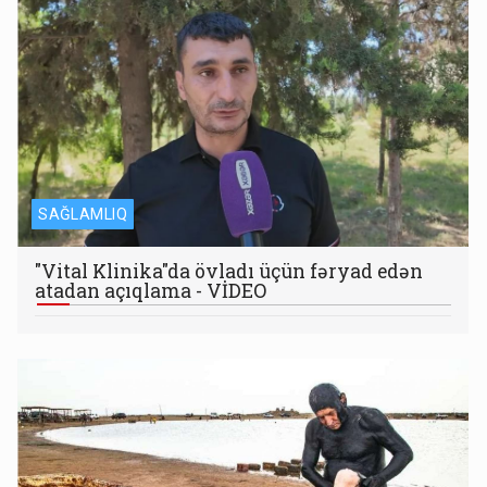
SAĞLAMLIQ
"Vital Klinika"da övladı üçün fəryad edən
atadan açıqlama - VİDEO