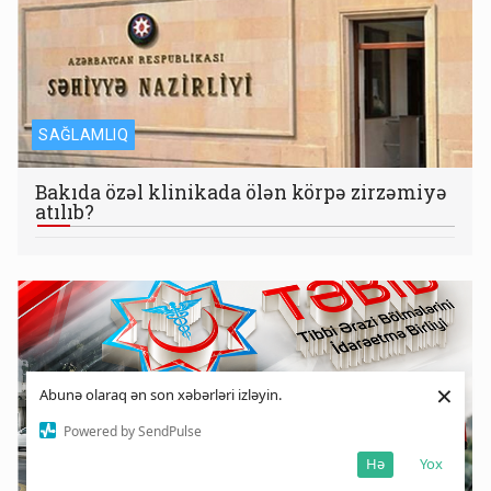
SAĞLAMLIQ
Bakıda özəl klinikada ölən körpə zirzəmiyə
atılıb?
×
Abunə olaraq ən son xəbərləri izləyin.
Powered by SendPulse
Hə
Yox