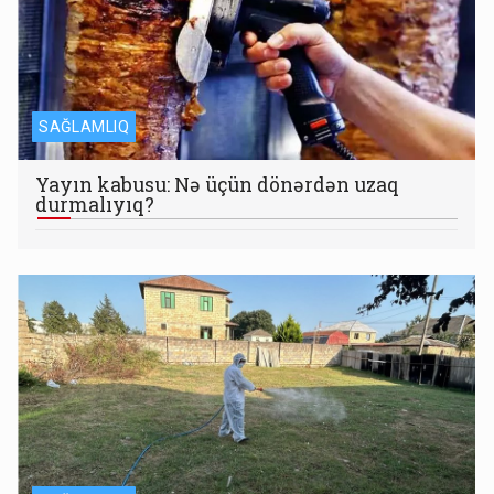
SAĞLAMLIQ
Yayın kabusu: Nə üçün dönərdən uzaq
durmalıyıq?