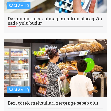
SAĞLAMLIQ
Dərmanları ucuz almaq mümkün olacaq: Ən
sadə yolu budur
SAĞLAMLIQ
Bəzi çörək məhsulları xərçəngə səbəb olur