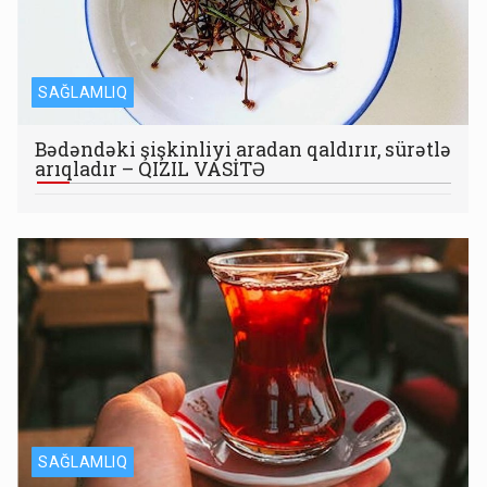
SAĞLAMLIQ
Bədəndəki şişkinliyi aradan qaldırır, sürətlə
arıqladır – QIZIL VASİTƏ
SAĞLAMLIQ