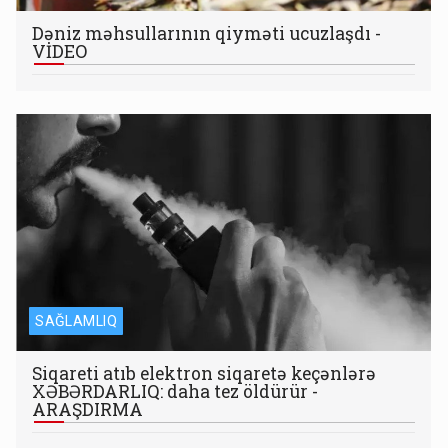
Dəniz məhsullarının qiyməti ucuzlaşdı -
VİDEO
SAĞLAMLIQ
Siqareti atıb elektron siqaretə keçənlərə
XƏBƏRDARLIQ: daha tez öldürür -
ARAŞDIRMA