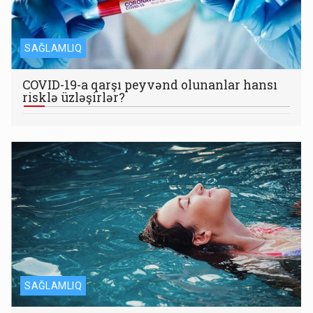
SAĞLAMLIQ
COVID-19-a qarşı peyvənd olunanlar hansı
risklə üzləşirlər?
SAĞLAMLIQ