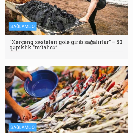
SAĞLAMLIQ
“Xərçəng xəstələri gölə girib sağalırlar” – 50
qəpiklik “müalicə”
SAĞLAMLIQ