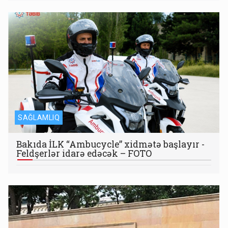
SAĞLAMLIQ
Bakıda İLK “Ambucycle” xidmətə başlayır -
Feldşerlər idarə edəcək – FOTO