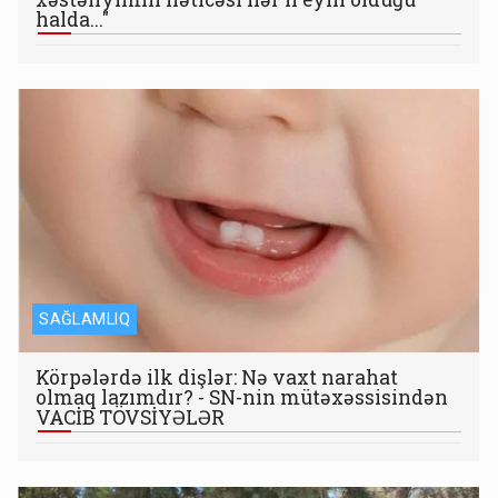
halda..."
SAĞLAMLIQ
Körpələrdə ilk dişlər: Nə vaxt narahat
olmaq lazımdır? - SN-nin mütəxəssisindən
VACİB TÖVSİYƏLƏR