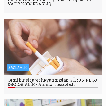
VACİB XƏBƏRDARLIQ
SAĞLAMLIQ
Cəmi bir siqaret həyatınızdan GÖRÜN NEÇƏ
DƏQİQƏ ALIR - Alimlər hesabladı