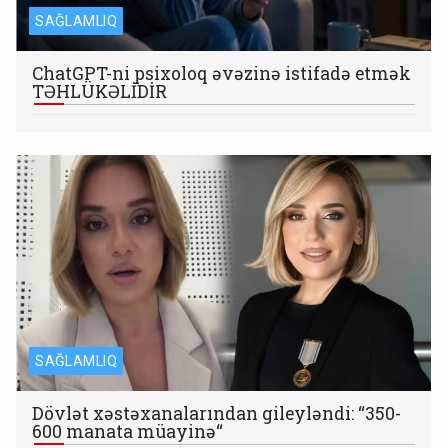
SAĞLAMLIQ
ChatGPT-ni psixoloq əvəzinə istifadə etmək
TƏHLÜKƏLİDİR
SAĞLAMLIQ
Dövlət xəstəxanalarından gileyləndi: “350-
600 manata müayinə“