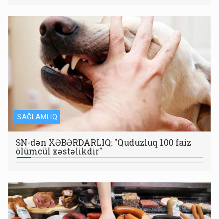
SAĞLAMLIQ
SN-dən XƏBƏRDARLIQ: "Quduzluq 100 faiz
ölümcül xəstəlikdir"