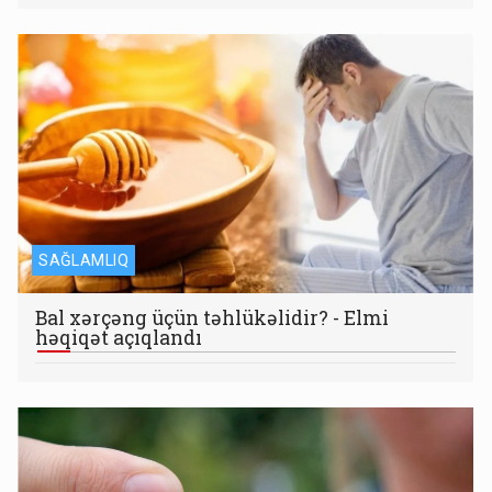
SAĞLAMLIQ
Bal xərçəng üçün təhlükəlidir? - Elmi
həqiqət açıqlandı