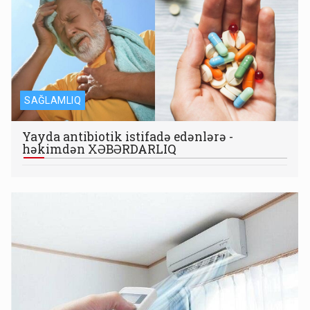
SAĞLAMLIQ
Yayda antibiotik istifadə edənlərə -
həkimdən XƏBƏRDARLIQ