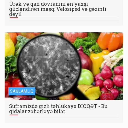
Ürək və qan dövranını ən yaxşı
gücləndirən məşq: Velosiped və gəzinti
deyil
SAĞLAMLIQ
Süfrəmizdə gizli təhlükəyə DİQQƏT - Bu
qidalar zəhərləyə bilər