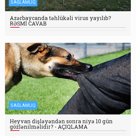
SAĞLAMLIQ
Azərbaycanda təhlükəli virus yayılıb?
RƏSMİ CAVAB
SAĞLAMLIQ
Heyvan dişləyəndən sonra niyə 10 gün
gözlənilməlidir? - AÇIQLAMA