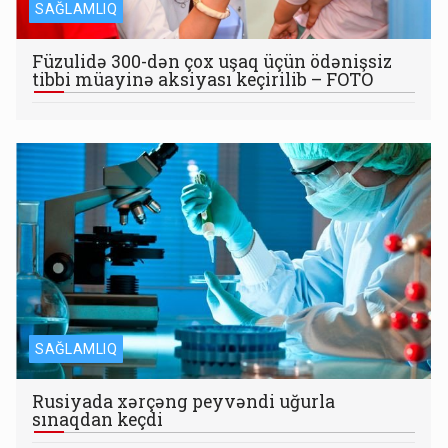
SAĞLAMLIQ
Füzulidə 300-dən çox uşaq üçün ödənişsiz
tibbi müayinə aksiyası keçirilib – FOTO
SAĞLAMLIQ
Rusiyada xərçəng peyvəndi uğurla
sınaqdan keçdi