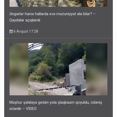
Əsgərlər hansı hallarda evə məzuniyyət ala bilər? –
Qaydalar açıqlandı
6 Avqust 17:28
Məşhur şəlaləyə gedən yola şlaqbaum qoyuldu, ödəniş
istənilir – VİDEO