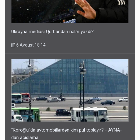
Ukrayna mediası Qurbandan nələr yazdı?
6 Avqust 18:14
"Koroğlu"da avtomobillərdən kim pul toplayır? - AYNA-
dan açıqlama