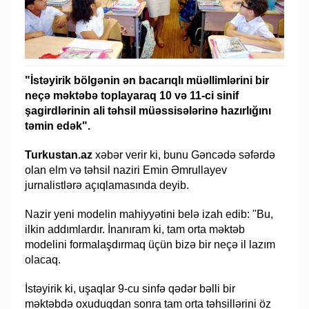
"İstəyirik bölgənin ən bacarıqlı müəllimlərini bir
neçə məktəbə toplayaraq 10 və 11-ci sinif
şagirdlərinin ali təhsil müəssisələrinə hazırlığını
təmin edək".
Turkustan.az
xəbər verir ki, bunu Gəncədə səfərdə
olan elm və təhsil naziri Emin Əmrullayev
jurnalistlərə açıqlamasında deyib.
Nazir yeni modelin mahiyyətini belə izah edib: "Bu,
ilkin addımlardır. İnanıram ki, tam orta məktəb
modelini formalaşdırmaq üçün bizə bir neçə il lazım
olacaq.
İstəyirik ki, uşaqlar 9-cu sinfə qədər bəlli bir
məktəbdə oxuduqdan sonra tam orta təhsillərini öz