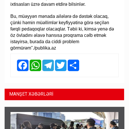
ixtisasları üzrə davam etdirə bilsinlər.
Bu, müəyyən mənada ailələrə də dəstək olacaq,
çünki həmin müəllimlər keyfiyyətinə görə seçilən
fərqli pedaqoqlar olacaqlar. Təbii ki, kimsə yenə də
öz övladını əlavə hansısa proqrama cəlb etmək
istəyirsə, burada da ciddi problem
görmürəm"./publika.az
Facebook
WhatsApp
Telegram
Twitter
Share
MANŞET XƏBƏRLƏRİ