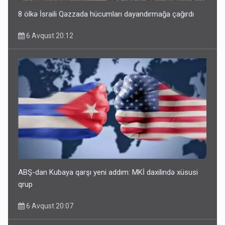
8 ölkə İsraili Qəzzada hücumları dayandırmağa çağırdı
6 Avqust 20:12
ABŞ-dan Kubaya qarşı yeni addım: MKİ daxilində xüsusi
qrup
6 Avqust 20:07