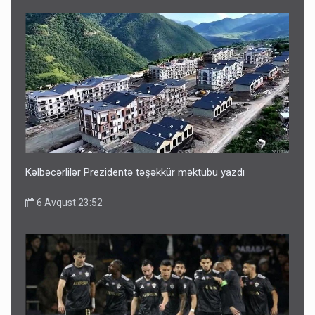
ŞOK! David Seliverstov ölkədən qaçdı
6 Avqust 14:14
Kəlbəcərlilər Prezidentə təşəkkür məktubu yazdı
6 Avqust 23:52