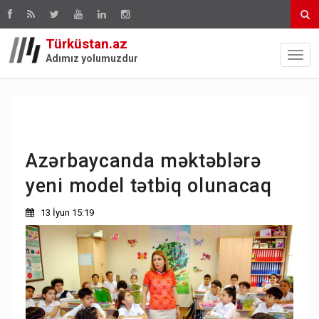
Türküstan.az
Adımız yolumuzdur
Azərbaycanda məktəblərə
yeni model tətbiq olunacaq
13 İyun 15:19