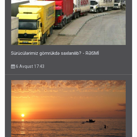
Sürücülərimiz gömrükdə saxlanılıb? - RƏSMİ
6 Avqust 17:43