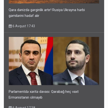
Qara dənizdə gərginlik artır! Rusiya Ukrayna hərbi
gəmilərini hədəf alır
6 Avqust 17:43
Parlamentdə xəritə davası: Qarabağ heç vaxt
Ermənistanın olmayıb
6 Avqust 17:38