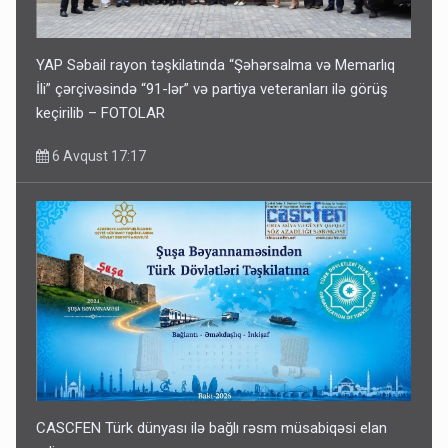
YAP Səbail rayon təşkilatında “Şəhərsalma və Memarlıq
İli” çərçivəsində “91-lər” və partiya veteranları ilə görüş
keçirilib – FOTOLAR
6 Avqust 17:17
CASCFEN Türk dünyası ilə bağlı rəsm müsabiqəsi elan