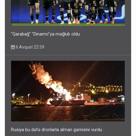
Bu ölkələrə şəxsiyyət vəsiqəsi ilə gedə biləcəksiniz -
SİYAHI
6 Avqust 10:53
"Qarabağ" "Dinamo"ya məğlub oldu
6 Avqust 22:59
Ərdoğana sui-qəsd planının iştirakçısı detalları açıqladı
5 Avqust 16:56
Rusiya bu dəfə dronlarla alman gəmisini vurdu