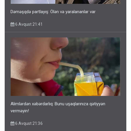
Dəməşqdə partlayış: Ölən və yaralananlar var
6 Avqust 21:41
Alimlərdən xəbərdarlıq: Bunu uşaqlarınıza qətiyyən
verməyin!
6 Avqust 21:36