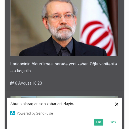
Laricaninin öldürülməsi barədə yeni xəbər: Oğlu vasitəsilə
ələ keçirilib
6 Avqust 16:20
×
Abunə olaraq ən son xəbərləri izləyin.
Powered by SendPulse
Hə
Yox