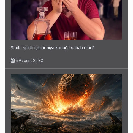
Saxta spirtli içkilər niyə korluğa səbəb olur?
6 Avqust 22:33