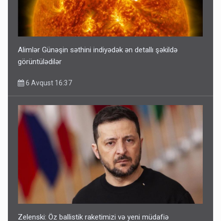
Alimlər Günəşin səthini indiyədək ən detallı şəkildə
görüntülədilər
6 Avqust 16:37
Zelenski: Öz ballistik raketimizi və yeni müdafiə