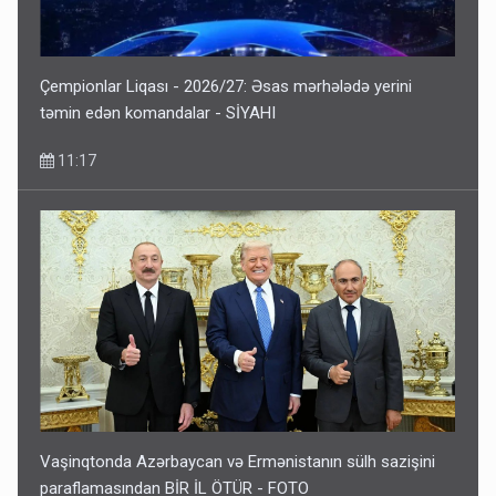
Çempionlar Liqası - 2026/27: Əsas mərhələdə yerini
təmin edən komandalar - SİYAHI
11:17
Vaşinqtonda Azərbaycan və Ermənistanın sülh sazişini
paraflamasından BİR İL ÖTÜR - FOTO