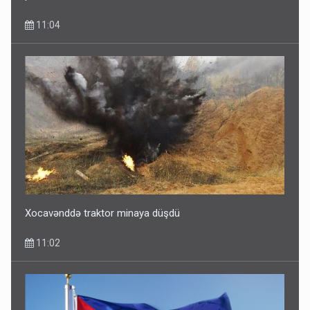
11:04
Xocavənddə traktor minaya düşdü
11:02