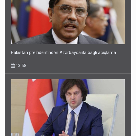
Pakistan prezidentindən Azərbaycanla bağlı açıqlama
13:58
Pakistan prezidentindən Azərbaycanla bağlı açıqlama
13:58
Sənədsiz ev sahiblərinin nəzərinə: Çıxarış almaq üçün...
13:10