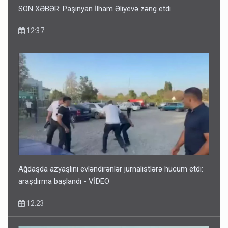
SON XƏBƏR: Paşinyan İlham Əliyevə zəng etdi
12:37
Ağdaşda azyaşlını evləndirənlər jurnalistlərə hücum etdi:
araşdırma başlandı - VİDEO
12:23