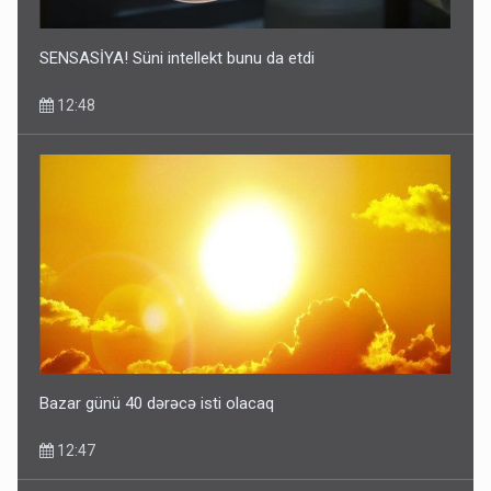
SENSASİYA! Süni intellekt bunu da etdi
12:48
Bazar günü 40 dərəcə isti olacaq
12:47