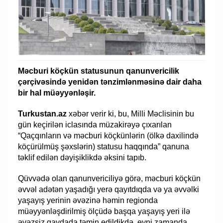
Məcburi köçkün statusunun qanunvericilik
çərçivəsində yenidən tənzimlənməsinə dair daha
bir hal müəyyənləşir.
Turkustan.az
xəbər verir ki, bu, Milli Məclisinin bu
gün keçirilən iclasında müzakirəyə çıxarılan
“Qaçqınların və məcburi köçkünlərin (ölkə daxilində
köçürülmüş şəxslərin) statusu haqqında” qanuna
təklif edilən dəyişiklikdə əksini tapıb.
Qüvvədə olan qanunvericiliyə görə, məcburi köçkün
əvvəl adətən yaşadığı yerə qayıtdıqda və ya əvvəlki
yaşayış yerinin əvəzinə həmin regionda
müəyyənləşdirilmiş ölçüdə başqa yaşayış yeri ilə
əvəzsiz qaydada təmin edildikdə, eyni zamanda