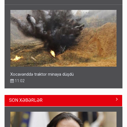
Xocavənddə traktor minaya düşdü
11:02
SON XƏBƏRLƏR