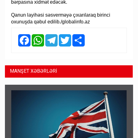
bərpasına xidmət edəcək.
Qanun layihəsi səsverməyə çıxarılaraq birinci
oxunuşda qəbul edilib./globalinfo.az
Facebook
WhatsApp
Telegram
Twitter
Share
MANŞET XƏBƏRLƏRİ