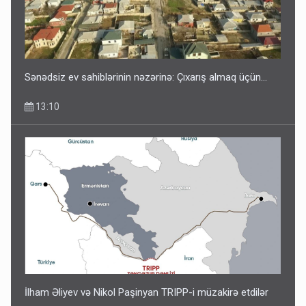
Sənədsiz ev sahiblərinin nəzərinə: Çıxarış almaq üçün...
13:10
İlham Əliyev və Nikol Paşinyan TRIPP-i müzakirə etdilər