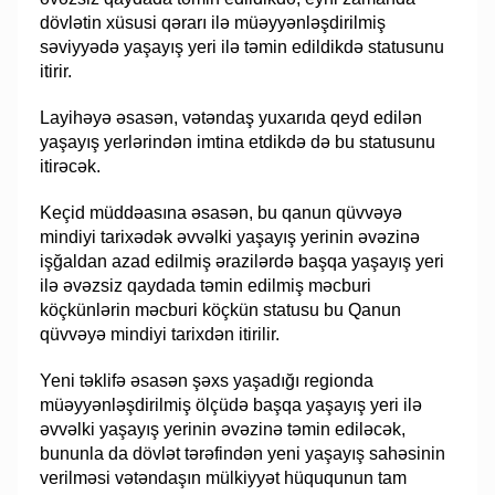
dövlətin xüsusi qərarı ilə müəyyənləşdirilmiş
səviyyədə yaşayış yeri ilə təmin edildikdə statusunu
itirir.
Layihəyə əsasən, vətəndaş yuxarıda qeyd edilən
yaşayış yerlərindən imtina etdikdə də bu statusunu
itirəcək.
Keçid müddəasına əsasən, bu qanun qüvvəyə
mindiyi tarixədək əvvəlki yaşayış yerinin əvəzinə
işğaldan azad edilmiş ərazilərdə başqa yaşayış yeri
ilə əvəzsiz qaydada təmin edilmiş məcburi
köçkünlərin məcburi köçkün statusu bu Qanun
qüvvəyə mindiyi tarixdən itirilir.
Yeni təklifə əsasən şəxs yaşadığı regionda
müəyyənləşdirilmiş ölçüdə başqa yaşayış yeri ilə
əvvəlki yaşayış yerinin əvəzinə təmin ediləcək,
bununla da dövlət tərəfindən yeni yaşayış sahəsinin
verilməsi vətəndaşın mülkiyyət hüququnun tam