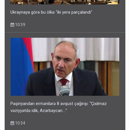
Ukraynaya görə bu ölkə “iki yerə parçalandı”
10:39
Paşinyandan ermənilərə 8 avqust çağırışı: “Çıxılmaz
vəziyyətdə idik, Azərbaycan….”
10:34