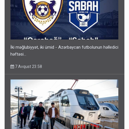
İki məğlubiyyət, iki ümid - Azərbaycan futbolunun həlledici
həftəsi...
7 Avqust 23:58