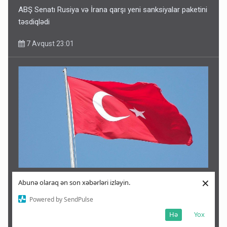
ABŞ Senatı Rusiya və İrana qarşı yeni sanksiyalar paketini
təsdiqlədi
7 Avqust 23:01
×
Türkiyədən Məkkə sazişi ilə bağlı açıqlama: “Tamamilə
Abunə olaraq ən son xəbərləri izləyin.
yalandır”
Powered by SendPulse
Hə
Yox
7 Avqust 22:59