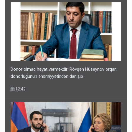
Donor olmaq həyat verməkdir: Rövşən Hüseynov orqan
donorluğunun əhəmiyyətindən danışıb
12:42