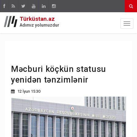
Türküstan.az
Adımız yolumuzdur
Məcburi köçkün statusu
yenidən tənzimlənir
12 İyun 15:30