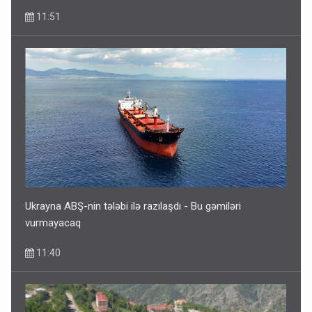
11:51
Ukrayna ABŞ-nin tələbi ilə razılaşdı - Bu gəmiləri
vurmayacaq
11:40