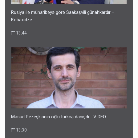
Rusiya ilə müharibəyə görə Saakaşvili günahkardır –
Kobaxidze
13:44
Keçmiş nazirin mənsub olduğu nəslin 6 min yaşı var?
12:56
Məsud Pezeşkianın oğlu türkcə danışdı - VİDEO
13:30