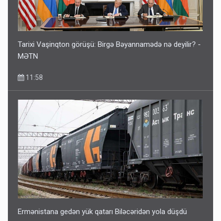
Tarixi Vaşinqton görüşü: Birgə Bəyannamədə nə deyilir? -
MƏTN
11:58
Ermənistana gedən yük qatarı Biləcəridən yola düşdü