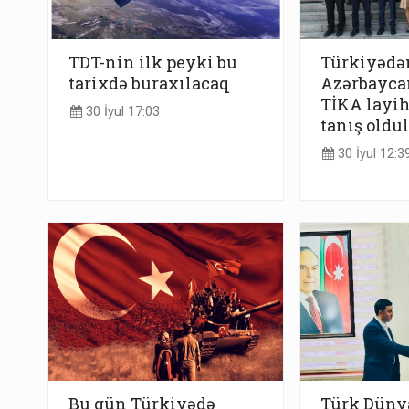
TDT-nin ilk peyki bu
Türkiyədən
tarixdə buraxılacaq
Azərbaycan
TİKA layih
30 İyul 17:03
tanış oldul
30 İyul 12:3
Bu gün Türkiyədə
Türk Düny