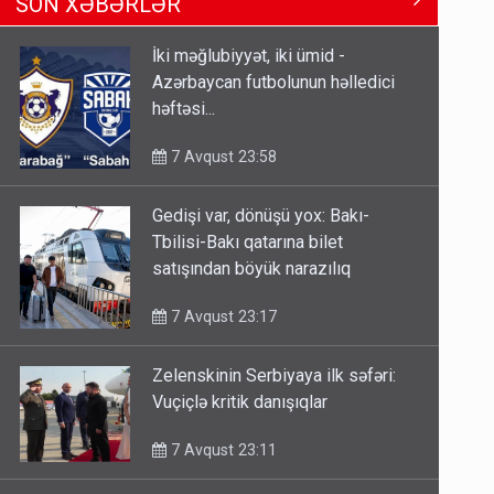
SON XƏBƏRLƏR
Tbilisi-Bakı qatarına bilet
satışından böyük narazılıq
İki məğlubiyyət, iki ümid -
7 Avqust 23:17
Azərbaycan futbolunun həlledici
həftəsi...
Geri çağırılan səfir Abel
Məhərrəmovun oğludur - DOSYE
7 Avqust 23:58
7 Avqust 14:07
Gedişi var, dönüşü yox: Bakı-
Media və Yayım Şurasına əlavə
Tbilisi-Bakı qatarına bilet
hüquq və vəzifələr verilib
satışından böyük narazılıq
7 Avqust 13:24
7 Avqust 23:17
Zelenskinin Serbiyaya ilk səfəri:
Vuçiçlə kritik danışıqlar
7 Avqust 23:11