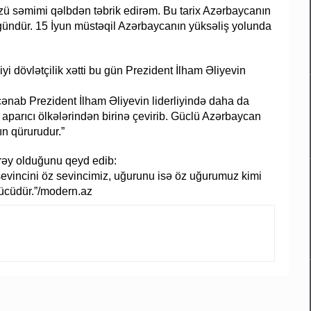
üzü səmimi qəlbdən təbrik edirəm. Bu tarix Azərbaycanın
i gündür. 15 İyun müstəqil Azərbaycanın yüksəliş yolunda
i dövlətçilik xətti bu gün Prezident İlham Əliyevin
ənab Prezident İlham Əliyevin liderliyində daha da
parıcı ölkələrindən birinə çevirib. Güclü Azərbaycan
ın qürurudur.”
rəy olduğunu qeyd edib:
evincini öz sevincimiz, uğurunu isə öz uğurumuz kimi
ücüdür.”/modern.az