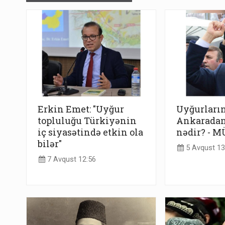
Erkin Emet: "Uyğur
Uyğurları
topluluğu Türkiyənin
Ankaradan 
iç siyasətində etkin ola
nədir? - 
bilər"
5 Avqust 13
7 Avqust 12:56