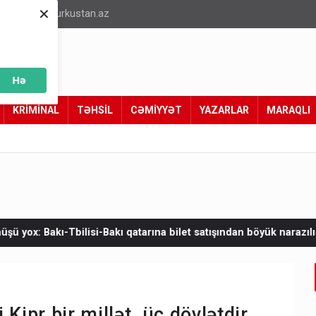
×
info@turkustan.az
Hə
KRİMİNAL
TƏHSİL
CƏMİYYƏT
YAZARLAR
MARAQLI
akı qatarına bilet satışından böyük narazılıq
Zelenskinin Serbiy
Kipr bir millət, üç dövlətdir