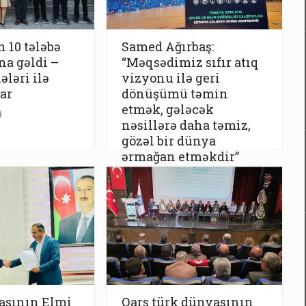
 10 tələbə
Samed Ağırbaş:
a gəldi –
“Məqsədimiz sıfır atıq
ələri ilə
vizyonu ilə geri
ar
dönüşümü təmin
etmək, gələcək
9
nəsillərə daha təmiz,
gözəl bir dünya
ərmağan etməkdir”
15 İyul 17:39
asının Elmi
Qars türk dünyasının