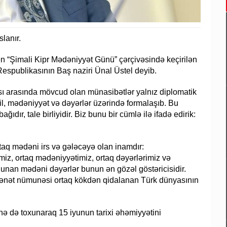
slanır.
ilən “Şimali Kipr Mədəniyyət Günü” çərçivəsində keçirilən
Respublikasının Baş naziri Ünal Üstel deyib.
sı arasında mövcud olan münasibətlər yalnız diplomatik
 dil, mədəniyyət və dəyərlər üzərində formalaşıb. Bu
ğıdır, tale birliyidir. Biz bunu bir cümlə ilə ifadə edirik:
ortaq mədəni irs və gələcəyə olan inamdır:
limiz, ortaq mədəniyyətimiz, ortaq dəyərlərimiz və
unan mədəni dəyərlər bunun ən gözəl göstəricisidir.
ə sənət nümunəsi ortaq kökdən qidalanan Türk dünyasının
nə də toxunaraq 15 iyunun tarixi əhəmiyyətini