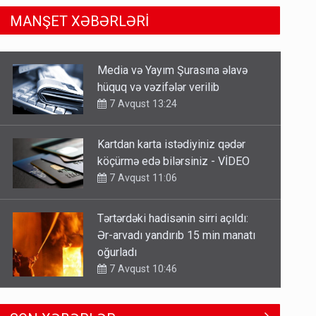
MANŞET XƏBƏRLƏRİ
Kartdan karta istədiyiniz qədər
köçürmə edə bilərsiniz - VİDEO
7 Avqust 11:06
Tərtərdəki hadisənin sirri açıldı:
Ər-arvadı yandırıb 15 min manatı
oğurladı
7 Avqust 10:46
Əhaliyə hava ilə bağlı VACİB
XƏBƏRDARLIQ - Saat 11:00-dan…
7 Avqust 09:15
Gedişi var, dönüşü yox: Bakı-