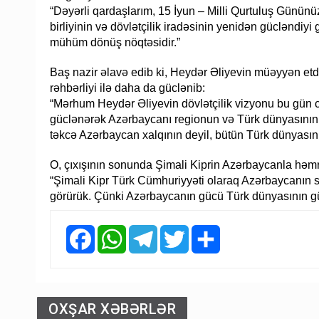
“Dəyərli qardaşlarım, 15 İyun – Milli Qurtuluş Günün
birliyinin və dövlətçilik iradəsinin yenidən gücləndiy
mühüm dönüş nöqtəsidir.”
Baş nazir əlavə edib ki, Heydər Əliyevin müəyyən etdiy
rəhbərliyi ilə daha da güclənib:
“Mərhum Heydər Əliyevin dövlətçilik vizyonu bu gün c
güclənərək Azərbaycanı regionun və Türk dünyasının a
təkcə Azərbaycan xalqının deyil, bütün Türk dünyasın
O, çıxışının sonunda Şimali Kiprin Azərbaycanla həm
“Şimali Kipr Türk Cümhuriyyəti olaraq Azərbaycanın s
görürük. Çünki Azərbaycanın gücü Türk dünyasının g
Facebook
WhatsApp
Telegram
Twitter
Share
OXŞAR XƏBƏRLƏR