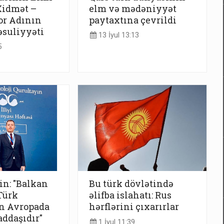
Xidmət –
elm və mədəniyyət
or Adının
paytaxtına çevrildi
suliyyəti
13 İyul 13:13
5
n: "Balkan
Bu türk dövlətində
Türk
əlifba islahatı: Rus
n Avropada
hərflərini çıxarırlar
ddaşıdır"
1 İyul 11:39