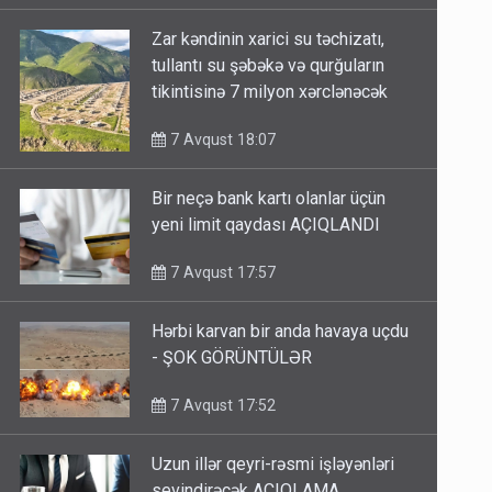
Zar kəndinin xarici su təchizatı,
tullantı su şəbəkə və qurğuların
tikintisinə 7 milyon xərclənəcək
7 Avqust 18:07
Bir neçə bank kartı olanlar üçün
yeni limit qaydası AÇIQLANDI
7 Avqust 17:57
Hərbi karvan bir anda havaya uçdu
- ŞOK GÖRÜNTÜLƏR
7 Avqust 17:52
Uzun illər qeyri-rəsmi işləyənləri
sevindirəcək AÇIQLAMA