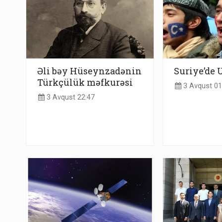
Əli bəy Hüseynzadənin
Suriye’de 
Türkçülük məfkurəsi
3 Avqust 01
3 Avqust 22:47