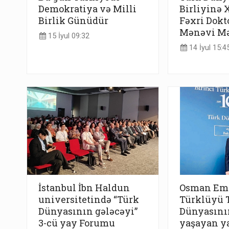
Demokratiya və Milli
Birliyinə 
Birlik Günüdür
Fəxri Dokt
Mənəvi Mə
15 İyul 09:32
14 İyul 15:4
İstanbul İbn Haldun
Osman Emi
universitetində “Türk
Türklüyü 
Dünyasının gələcəyi”
Dünyasını
3-cü yay Forumu
yaşayan ya