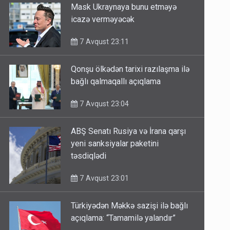
Mask Ukraynaya bunu etməyə
icazə verməyəcək
7 Avqust 23:11
Qonşu ölkədən tarixi razılaşma ilə
bağlı qalmaqallı açıqlama
7 Avqust 23:04
ABŞ Senatı Rusiya və İrana qarşı
yeni sanksiyalar paketini
təsdiqlədi
7 Avqust 23:01
Türkiyədən Məkkə sazişi ilə bağlı
açıqlama: “Tamamilə yalandır”