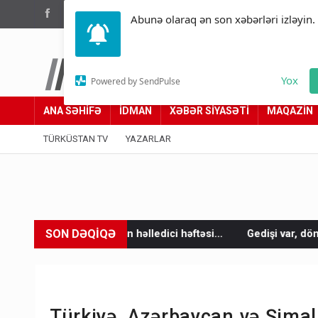
(012) 449 94 05
Abunə olaraq ən son xəbərləri izləyin.
Türküstan.az
Yox
Powered by SendPulse
Adımız yolumuzdur
ANA SƏHİFƏ
İDMAN
XƏBƏR SİYASƏTİ
MAQAZİN
TÜRKÜSTAN TV
YAZARLAR
SON DƏQİQƏ
nun həlledici həftəsi...
Gedişi var, dönüşü yox: Bakı-Tbilisi-B
Türkiyə, Azərbaycan və Şimali 