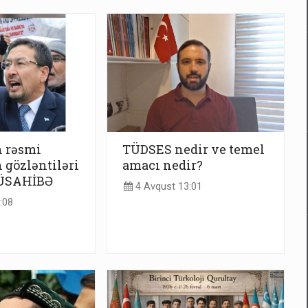
n rəsmi
TÜDSES nedir ve temel
gözləntiləri
amacı nedir?
MÜSAHİBƏ
4 Avqust 13:01
:08