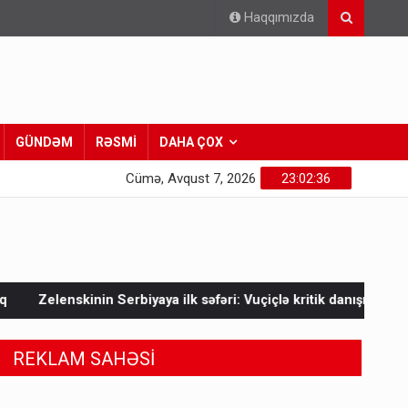
Haqqımızda
GÜNDƏM
RƏSMİ
DAHA ÇOX
Cümə, Avqust 7, 2026
23:02:38
aya ilk səfəri: Vuçiçlə kritik danışıqlar
Mask Ukraynaya bun
REKLAM SAHƏSİ