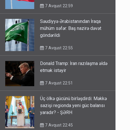
7 Avqust 22:59
Səudiyyə Ərəbistanından İraqa
mühüm səfər: Baş nazirə dəvət
göndərildi
7 Avqust 22:55
Donald Tramp: İran razılaşma əldə
etmək istəyir
7 Avqust 22:51
Üç ölkə gücünü birləşdirdi: Məkkə
sazişi regionda yeni güc balansı
yaradır? - ŞƏRH
7 Avqust 22:45