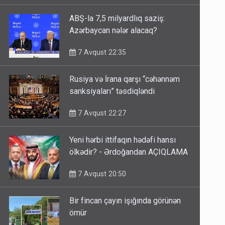
ABŞ-la 7,5 milyardlıq saziş:
Azərbaycan nələr alacaq?
7 Avqust 22:35
Rusiya və İrana qarşı “cəhənnəm
sanksiyaları” təsdiqləndi
7 Avqust 22:27
Yeni hərbi ittifaqın hədəfi hansı
ölkədir? - Ərdoğandan AÇIQLAMA
7 Avqust 20:50
Bir fincan çayın işığında görünən
ömür