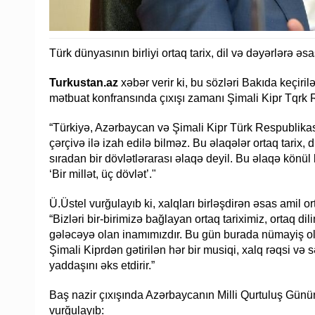
Türk dünyasının birliyi ortaq tarix, dil və dəyərlərə əsa
Turkustan.az
xəbər verir ki, bu sözləri Bakıda keçir
mətbuat konfransında çıxışı zamanı Şimali Kipr Tqrk 
“Türkiyə, Azərbaycan və Şimali Kipr Türk Respublika
çərçivə ilə izah edilə bilməz. Bu əlaqələr ortaq tarix,
sıradan bir dövlətlərarası əlaqə deyil. Bu əlaqə könül ba
‘Bir millət, üç dövlət’."
Ü.Üstel vurğulayıb ki, xalqları birləşdirən əsas amil 
“Bizləri bir-birimizə bağlayan ortaq tariximiz, ortaq di
gələcəyə olan inamımızdır. Bu gün burada nümayiş ol
Şimali Kiprdən gətirilən hər bir musiqi, xalq rəqsi v
yaddaşını əks etdirir.”
Baş nazir çıxışında Azərbaycanın Milli Qurtuluş Günü
vurğulayıb: