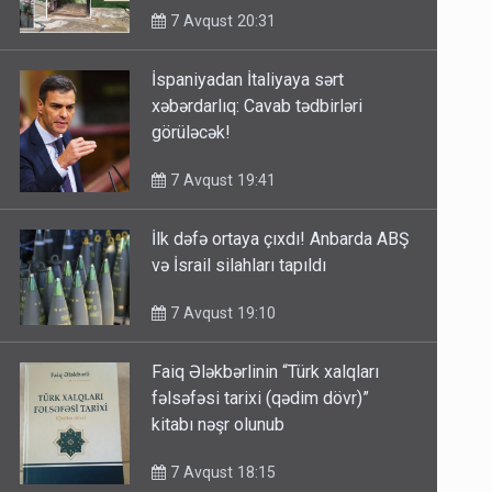
7 Avqust 20:31
İspaniyadan İtaliyaya sərt
xəbərdarlıq: Cavab tədbirləri
görüləcək!
7 Avqust 19:41
İlk dəfə ortaya çıxdı! Anbarda ABŞ
və İsrail silahları tapıldı
7 Avqust 19:10
Faiq Ələkbərlinin “Türk xalqları
fəlsəfəsi tarixi (qədim dövr)”
kitabı nəşr olunub
7 Avqust 18:15