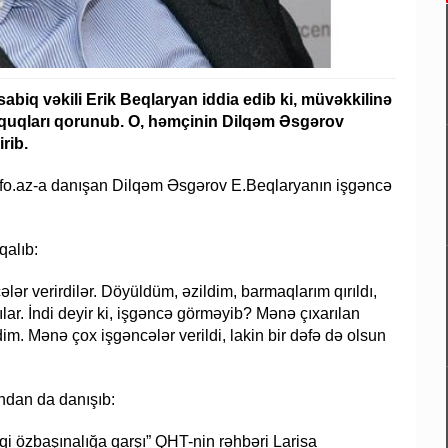
iq vəkili Erik Beqlaryan iddia edib ki, müvəkkilinə
hüquqları qorunub. O, həmçinin Dilqəm Əsgərov
rib.
linfo.az-a danışan Dilqəm Əsgərov E.Beqlaryanın işgəncə
qalıb:
r verirdilər. Döyüldüm, əzildim, barmaqlarım qırıldı,
dılar. İndi deyir ki, işgəncə görməyib? Mənə çıxarılan
m. Mənə çox işgəncələr verildi, lakin bir dəfə də olsun
ndan da danışıb:
 özbaşınalığa qarşı” QHT-nin rəhbəri Larisa