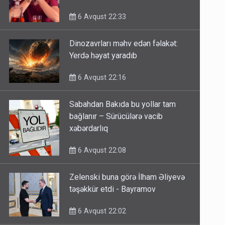
6 Avqust 22:33
Dinozavrları məhv edən fəlakət:
Yerdə həyat yaradıb
6 Avqust 22:16
Sabahdan Bakıda bu yollar tam
bağlanır – Sürücülərə vacib
xəbərdarlıq
6 Avqust 22:08
Zelenski buna görə İlham Əliyevə
təşəkkür etdi - Bayramov
6 Avqust 22:02