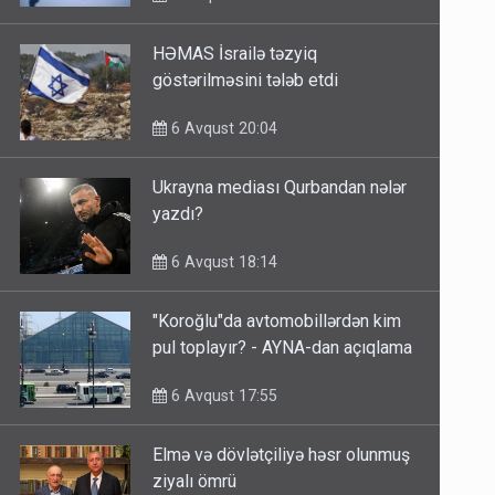
HƏMAS İsrailə təzyiq
göstərilməsini tələb etdi
6 Avqust 20:04
Ukrayna mediası Qurbandan nələr
yazdı?
6 Avqust 18:14
"Koroğlu"da avtomobillərdən kim
pul toplayır? - AYNA-dan açıqlama
6 Avqust 17:55
Elmə və dövlətçiliyə həsr olunmuş
ziyalı ömrü