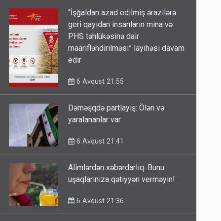
“İşğaldan azad edilmiş ərazilərə
geri qayıdan insanların mina və
PHS təhlükəsinə dair
maarifləndirilməsi” layihəsi davam
edir
6 Avqust 21:55
Dəməşqdə partlayış: Ölən və
yaralananlar var
6 Avqust 21:41
Alimlərdən xəbərdarlıq: Bunu
uşaqlarınıza qətiyyən verməyin!
6 Avqust 21:36