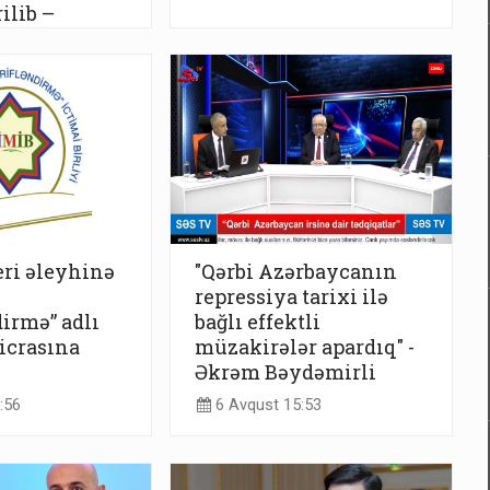
ilib –
:17
eri əleyhinə
"Qərbi Azərbaycanın
repressiya tarixi ilə
irmə” adlı
bağlı effektli
icrasına
müzakirələr apardıq" -
Əkrəm Bəydəmirli
:56
6 Avqust 15:53