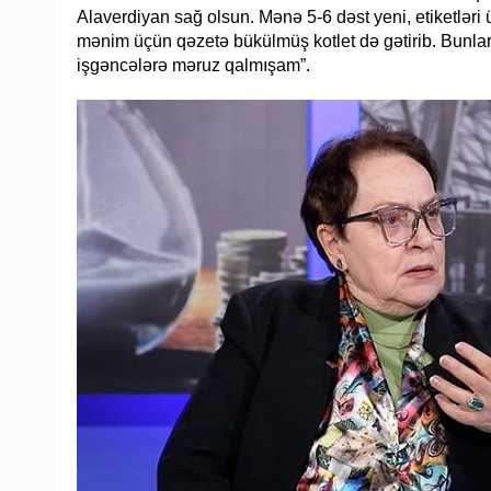
Alaverdiyan sağ olsun. Mənə 5-6 dəst yeni, etiketləri ü
mənim üçün qəzetə bükülmüş kotlet də gətirib. Bunla
işgəncələrə məruz qalmışam”.