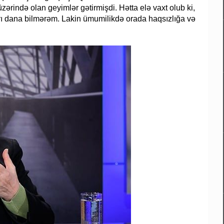
zərində olan geyimlər gətirmişdi. Hətta elə vaxt olub ki,
rı dana bilmərəm. Lakin ümumilikdə orada haqsızlığa və