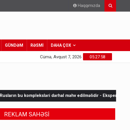
Haqqımızda
GÜNDƏM
RƏSMİ
DAHA ÇOX
Cümə, Avqust 7, 2026
05:28:00
sləri dərhal məhv edilməlidir - Ekspert
Kəlbəcərlilər Prezid
REKLAM SAHƏSİ