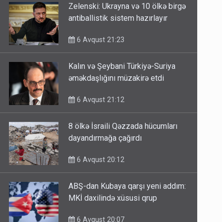
Zelenski: Ukrayna və 10 ölkə birgə
antiballistik sistem hazırlayır
6 Avqust 21:23
Kalın və Şeybani Türkiyə-Suriya
əməkdaşlığını müzakirə etdi
6 Avqust 21:12
8 ölkə İsraili Qəzzada hücumları
dayandırmağa çağırdı
6 Avqust 20:12
ABŞ-dan Kubaya qarşı yeni addım:
MKİ daxilində xüsusi qrup
6 Avqust 20:07