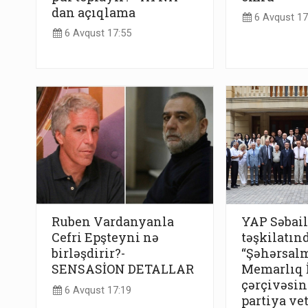
dan açıqlama
6 Avqust 17
6 Avqust 17:55
Ruben Vardanyanla
YAP Səbail
Cefri Epşteyni nə
təşkilatın
birləşdirir?-
“Şəhərsal
SENSASİON DETALLAR
Memarlıq İ
çərçivəsind
6 Avqust 17:19
partiya vet