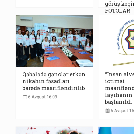
görüş keçir
FOTOLAR
6 Avqust 17
Qəbələdə gənclər erkən
“İnsan alv
nikahın fəsadları
ictimai
barədə maarifləndirilib
maariflənd
layihənin 
6 Avqust 16:09
başlanıldı
6 Avqust 15