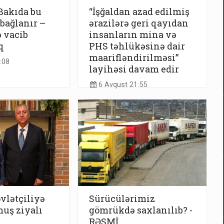
Bakıda bu
“İşğaldan azad edilmiş
 bağlanır –
ərazilərə geri qayıdan
 vacib
insanların mina və
q
PHS təhlükəsinə dair
maarifləndirilməsi”
:08
layihəsi davam edir
6 Avqust 21:55
vlətçiliyə
Sürücülərimiz
uş ziyalı
gömrükdə saxlanılıb? -
RƏSMİ