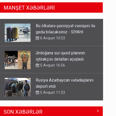
MANŞET XƏBƏRLƏRİ
Ərdoğana sui-qəsd planının
iştirakçısı detalları açıqladı
5 Avqust 16:56
Rusiya Azərbaycan vətədaşlarını
deport etdi
5 Avqust 11:53
Rusiya azərbaycanlı diasporun
obyektini məhv etdi - FOTOLAR
5 Avqust 10:58
Əhaliyə hava ilə bağlı VACİB
SON XƏBƏRLƏR
XƏBƏRDARLIQ - Saat 11:00-dan…