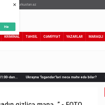
×
info@turkustan.az
Hə
KRİMİNAL
TƏHSİL
CƏMİYYƏT
YAZARLAR
MARAQLI
yna "İsgəndər"ləri necə məhv edə bilər?
Rusların bu komplek
adın gizlicə mənə…” - FOTO