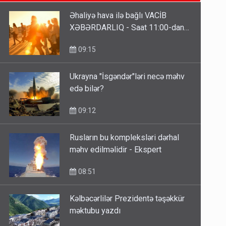
09:15
Əhaliyə hava ilə bağlı VACİB
XƏBƏRDARLIQ - Saat 11:00-dan…
ŞOK! David Seliverstov ölkədən
qaçdı
09:15
6 Avqust 14:14
Ukrayna "İsgəndər"ləri necə məhv
edə bilər?
Bu ölkələrə şəxsiyyət vəsiqəsi ilə
gedə biləcəksiniz - SİYAHI
09:12
6 Avqust 10:53
Rusların bu kompleksləri dərhal
məhv edilməlidir - Ekspert
08:51
Kəlbəcərlilər Prezidentə təşəkkür
məktubu yazdı