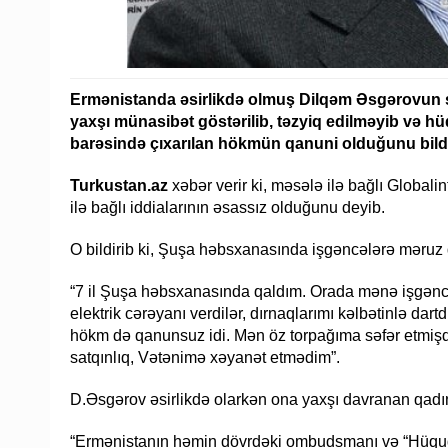
Ermənistanda əsirlikdə olmuş Dilqəm Əsgərovun sab
yaxşı münasibət göstərilib, təzyiq edilməyib və 
barəsində çıxarılan hökmün qanuni olduğunu bildi
Turkustan.az
xəbər verir ki, məsələ ilə bağlı Globa
ilə bağlı iddialarının əsassız olduğunu deyib.
O bildirib ki, Şuşa həbsxanasında işgəncələrə məruz 
“7 il Şuşa həbsxanasında qaldım. Orada mənə işgəncələ
elektrik cərəyanı verdilər, dırnaqlarımı kəlbətinlə dart
hökm də qanunsuz idi. Mən öz torpağıma səfər etmişdi
satqınlıq, Vətənimə xəyanət etmədim”.
D.Əsgərov əsirlikdə olarkən ona yaxşı davranan qadı
“Ermənistanın həmin dövrdəki ombudsmanı və “Hüquqi