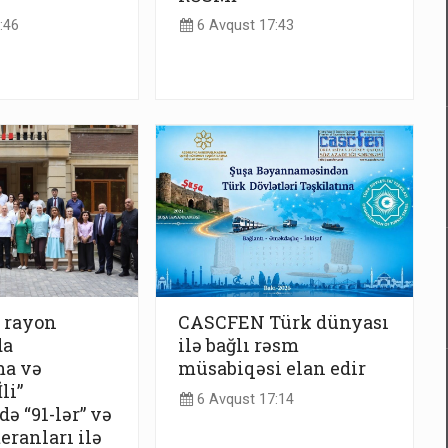
:46
6 Avqust 17:43
 rayon
CASCFEN Türk dünyası
da
ilə bağlı rəsm
ma və
müsabiqəsi elan edir
li”
6 Avqust 17:14
ə “91-lər” və
eranları ilə