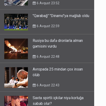
6 Avqust 23:52
"Qarabağ" "Dinamo"ya məğlub oldu
6 Avqust 22:59
Rusiya bu dəfə dronlarla alman
gəmisini vurdu
6 Avqust 22:48
Avropada 25 mindən çox insan
ölüb
6 Avqust 22:43
Saxta spirtli içkilər niyə korluğa
səbəb olur?