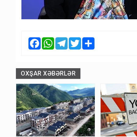
Facebook
WhatsApp
Telegram
Twitter
Share
OXŞAR XƏBƏRLƏR