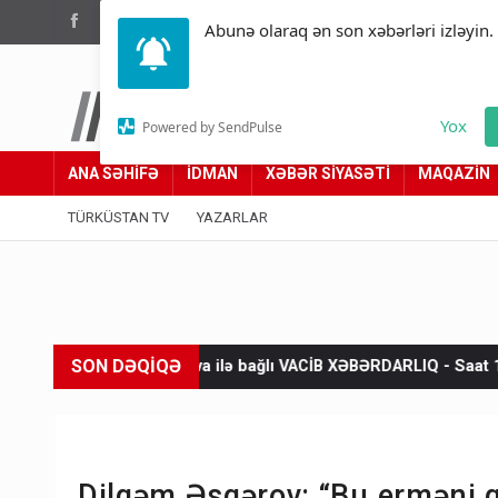
(012) 449 94 05
Abunə olaraq ən son xəbərləri izləyin.
Türküstan.az
Yox
Powered by SendPulse
Adımız yolumuzdur
ANA SƏHİFƏ
İDMAN
XƏBƏR SİYASƏTİ
MAQAZİN
TÜRKÜSTAN TV
YAZARLAR
SON DƏQİQƏ
yə hava ilə bağlı VACİB XƏBƏRDARLIQ - Saat 11:00-dan…
Ukra
Dilqəm Əsgərov: “Bu erməni q