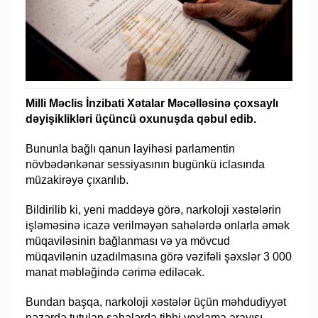
Milli Məclis İnzibati Xətalar Məcəlləsinə çoxsaylı
dəyişiklikləri üçüncü oxunuşda qəbul edib.
Bununla bağlı qanun layihəsi parlamentin
növbədənkənar sessiyasının bugünkü iclasında
müzakirəyə çıxarılıb.
Bildirilib ki, yeni maddəyə görə, narkoloji xəstələrin
işləməsinə icazə verilməyən sahələrdə onlarla əmək
müqaviləsinin bağlanması və ya mövcud
müqavilənin uzadılmasına görə vəzifəli şəxslər 3 000
manat məbləğində cərimə ediləcək.
Bundan başqa, narkoloji xəstələr üçün məhdudiyyət
nəzərdə tutulan sahələrdə tibbi yoxlama arayışı