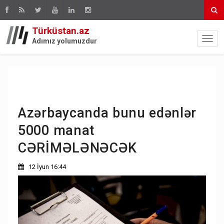
Türküstan.az
Adımız yolumuzdur
Azərbaycanda bunu edənlər
5000 manat
CƏRİMƏLƏNƏCƏK
12 İyun 16:44