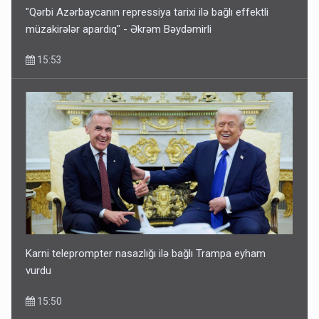
"Qərbi Azərbaycanın repressiya tarixi ilə bağlı effektli
müzakirələr apardıq" - Əkrəm Bəydəmirli
15:53
Karni teleprompter nasazlığı ilə bağlı Trampa eyham
vurdu
15:50