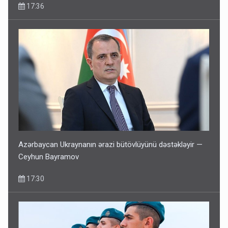
17:36
Azərbaycan Ukraynanın ərazi bütövlüyünü dəstəkləyir —
Ceyhun Bayramov
17:30