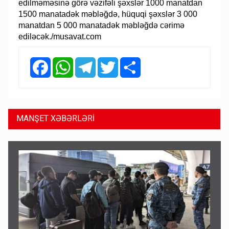
edilməməsinə görə vəzifəli şəxslər 1000 manatdan
1500 manatadək məbləğdə, hüquqi şəxslər 3 000
manatdan 5 000 manatadək məbləğdə cərimə
ediləcək./musavat.com
Facebook
WhatsApp
Telegram
Twitter
Share
MANŞET XƏBƏRLƏRİ