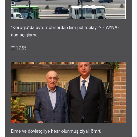
"Koroğlu"da avtomobillərdən kim pul toplayır? - AYNA-
dan açıqlama
17:55
Elmə və dövlətçiliyə həsr olunmuş ziyalı ömrü