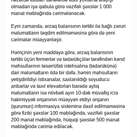
olmadan işə qəbula görə vəzifəli şəxslər 1 000
manat məbləğində cərimələnəcək.
Eyni zamanda, ərzaq balansının tərtibi ilə bağlı zəruri
məlumatların təqdim edilməməsinə görə də yeni
cərimələr müəyyənləşir.
Həmçinin yeni maddəyə görə, ərzaq balansının
tərtibi üçün fermerlər və tədarükçülər tərəfindən kənd
məhsullarının təsərrüfatı istehsalına (tədarükünə)
dair məlumatların ildə bir dəfə, həmin məhsulların
yetişdirildiyi istixanalar, saxlanıldığı soyuducu
anbarlar və taxıl elevatorları barədə aylıq
məlumatların isə növbəti ayın 10-dək müvafiq icra
hakimiyyəti orqanının müəyyən etdiyi orqanın
(qurumun) informasiya sisteminə daxil edilməməsinə
görə fiziki şəxslər 100 məbləğində, vəzifəli şəxslər
200 manat məbləğində, hüquqi şəxslər 500 manat
məbləğində cərimə ediləcək.