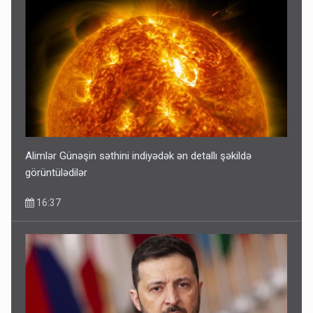
Alimlər Günəşin səthini indiyədək ən detallı şəkildə
görüntülədilər
16:37