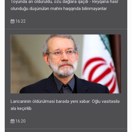
Toyunda əri öldürüldü, özü dağlara qaçdı - Reyqana həsr
olunduğu düşünülən mahnı haqqında bilinməyənlər
16:22
Laricaninin öldürülməsi barədə yeni xəbər: Oğlu vasitəsilə
ələ keçirilib
16:20