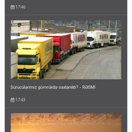
17:46
Sürücülərimiz gömrükdə saxlanılıb? - RƏSMİ
17:43