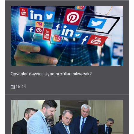
Qaydalar dəyişdi: Uşaq profilləri silinəcək?
15:44