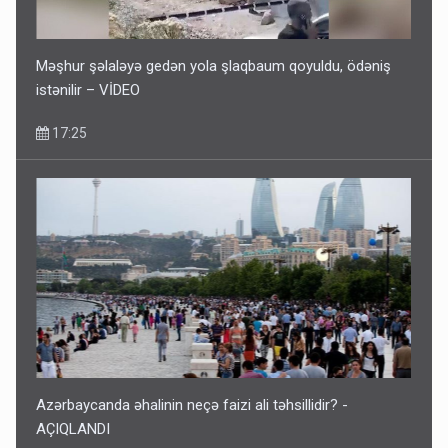
Məşhur şəlaləyə gedən yola şlaqbaum qoyuldu, ödəniş
istənilir – VİDEO
17:25
Azərbaycanda əhalinin neçə faizi ali təhsillidir? -
AÇIQLANDI