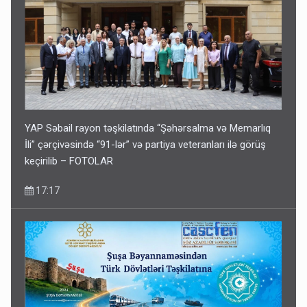
YAP Səbail rayon təşkilatında “Şəhərsalma və Memarlıq
İli” çərçivəsində “91-lər” və partiya veteranları ilə görüş
keçirilib – FOTOLAR
17:17