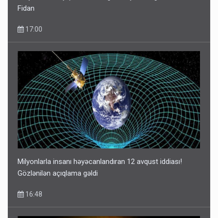
Fidan
17:00
Milyonlarla insanı həyəcanlandıran 12 avqust iddiası!
Gözlənilən açıqlama gəldi
16:48