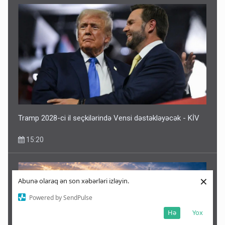
Tramp 2028-ci il seçkilərində Vensi dəstəkləyəcək - KİV
15:20
×
Abunə olaraq ən son xəbərləri izləyin.
Powered by SendPulse
Hə
Yox