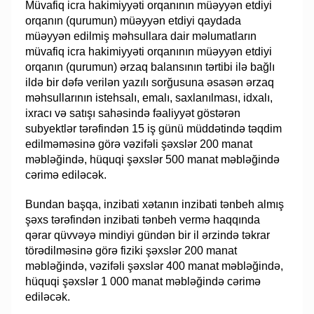
Müvafiq icra hakimiyyəti orqanının müəyyən etdiyi
orqanın (qurumun) müəyyən etdiyi qaydada
müəyyən edilmiş məhsullara dair məlumatların
müvafiq icra hakimiyyəti orqanının müəyyən etdiyi
orqanın (qurumun) ərzaq balansının tərtibi ilə bağlı
ildə bir dəfə verilən yazılı sorğusuna əsasən ərzaq
məhsullarının istehsalı, emalı, saxlanılması, idxalı,
ixracı və satışı sahəsində fəaliyyət göstərən
subyektlər tərəfindən 15 iş günü müddətində təqdim
edilməməsinə görə vəzifəli şəxslər 200 manat
məbləğində, hüquqi şəxslər 500 manat məbləğində
cərimə ediləcək.
Bundan başqa, inzibati xətanın inzibati tənbeh almış
şəxs tərəfindən inzibati tənbeh vermə haqqında
qərar qüvvəyə mindiyi gündən bir il ərzində təkrar
törədilməsinə görə fiziki şəxslər 200 manat
məbləğində, vəzifəli şəxslər 400 manat məbləğində,
hüquqi şəxslər 1 000 manat məbləğində cərimə
ediləcək.