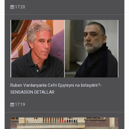
17:20
Ruben Vardanyanla Cefri Epşteyni nə birləşdirir?-
SENSASİON DETALLAR
17:19