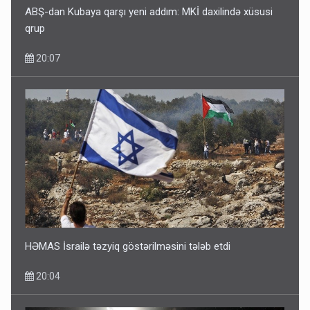
ABŞ-dan Kubaya qarşı yeni addım: MKİ daxilində xüsusi
qrup
20:07
Ərdoğana sui-qəsd planının iştirakçısı detalları açıqladı
5 Avqust 16:56
HƏMAS İsrailə təzyiq göstərilməsini tələb etdi
20:04