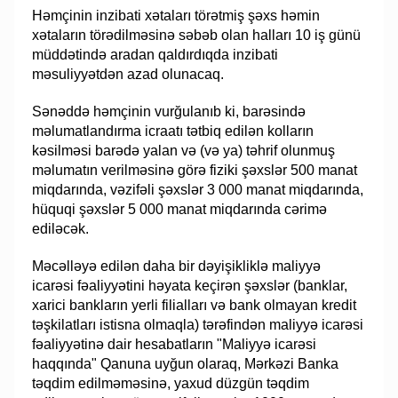
Həmçinin inzibati xətaları törətmiş şəxs həmin
xətaların törədilməsinə səbəb olan halları 10 iş günü
müddətində aradan qaldırdıqda inzibati
məsuliyyətdən azad olunacaq.
Sənəddə həmçinin vurğulanıb ki, barəsində
məlumatlandırma icraatı tətbiq edilən kolların
kəsilməsi barədə yalan və (və ya) təhrif olunmuş
məlumatın verilməsinə görə fiziki şəxslər 500 manat
miqdarında, vəzifəli şəxslər 3 000 manat miqdarında,
hüquqi şəxslər 5 000 manat miqdarında cərimə
ediləcək.
Məcəlləyə edilən daha bir dəyişikliklə maliyyə
icarəsi fəaliyyətini həyata keçirən şəxslər (banklar,
xarici bankların yerli filialları və bank olmayan kredit
təşkilatları istisna olmaqla) tərəfindən maliyyə icarəsi
fəaliyyətinə dair hesabatların "Maliyyə icarəsi
haqqında" Qanuna uyğun olaraq, Mərkəzi Banka
təqdim edilməməsinə, yaxud düzgün təqdim