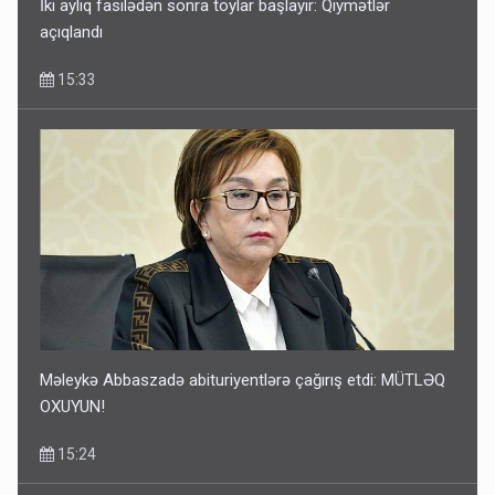
İki aylıq fasilədən sonra toylar başlayır: Qiymətlər
açıqlandı
15:33
Məleykə Abbaszadə abituriyentlərə çağırış etdi: MÜTLƏQ
OXUYUN!
15:24