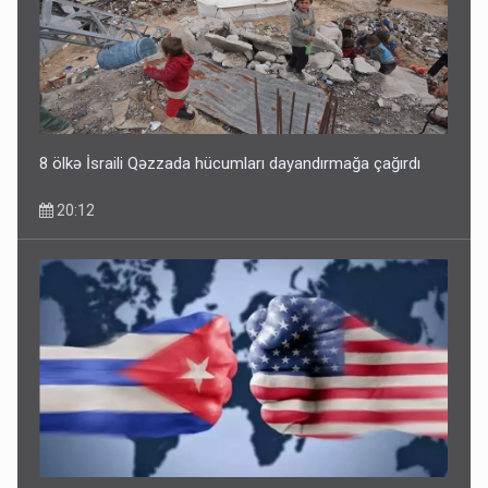
ŞOK! David Seliverstov ölkədən qaçdı
14:14
8 ölkə İsraili Qəzzada hücumları dayandırmağa çağırdı
20:12
Bu ölkələrə şəxsiyyət vəsiqəsi ilə gedə biləcəksiniz -
SİYAHI
10:53