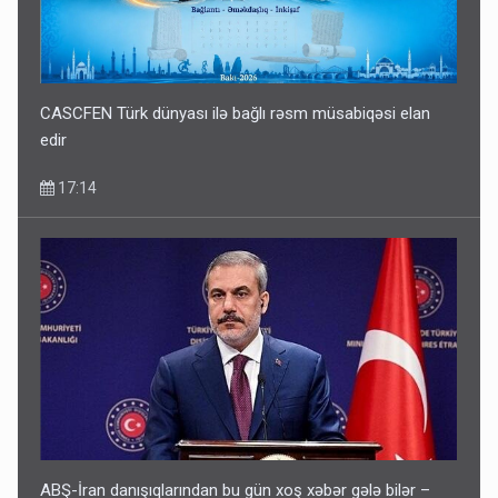
CASCFEN Türk dünyası ilə bağlı rəsm müsabiqəsi elan
edir
17:14
ABŞ-İran danışıqlarından bu gün xoş xəbər gələ bilər –