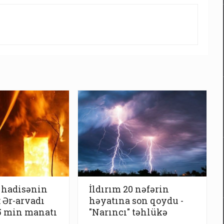
 hadisənin
İldırım 20 nəfərin
: Ər-arvadı
həyatına son qoydu -
5 min manatı
"Narıncı" təhlükə