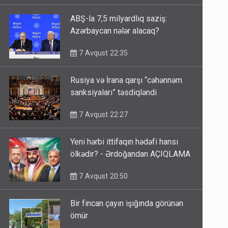
ABŞ-la 7,5 milyardlıq saziş:
Azərbaycan nələr alacaq?
7 Avqust 22:35
Rusiya və İrana qarşı “cəhənnəm
sanksiyaları” təsdiqləndi
7 Avqust 22:27
Yeni hərbi ittifaqın hədəfi hansı
ölkədir? - Ərdoğandan AÇIQLAMA
7 Avqust 20:50
Bir fincan çayın işığında görünən
ömür