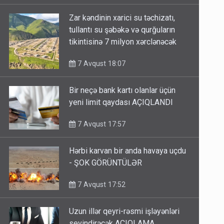
Zar kəndinin xarici su təchizatı,
tullantı su şəbəkə və qurğuların
tikintisinə 7 milyon xərclənəcək
7 Avqust 18:07
Bir neçə bank kartı olanlar üçün
yeni limit qaydası AÇIQLANDI
7 Avqust 17:57
Hərbi karvan bir anda havaya uçdu
- ŞOK GÖRÜNTÜLƏR
7 Avqust 17:52
Uzun illər qeyri-rəsmi işləyənləri
sevindirəcək AÇIQLAMA