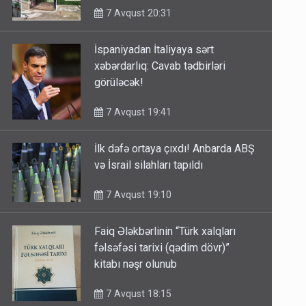
7 Avqust 20:31
İspaniyadan İtaliyaya sərt
xəbərdarlıq: Cavab tədbirləri
görüləcək!
7 Avqust 19:41
İlk dəfə ortaya çıxdı! Anbarda ABŞ
və İsrail silahları tapıldı
7 Avqust 19:10
Faiq Ələkbərlinin “Türk xalqları
fəlsəfəsi tarixi (qədim dövr)”
kitabı nəşr olunub
7 Avqust 18:15