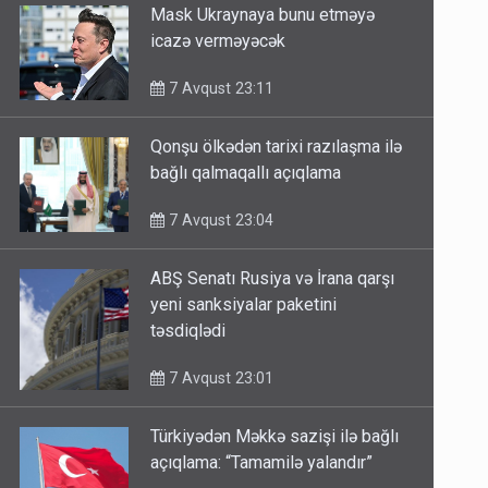
Mask Ukraynaya bunu etməyə
icazə verməyəcək
7 Avqust 23:11
Qonşu ölkədən tarixi razılaşma ilə
bağlı qalmaqallı açıqlama
7 Avqust 23:04
ABŞ Senatı Rusiya və İrana qarşı
yeni sanksiyalar paketini
təsdiqlədi
7 Avqust 23:01
Türkiyədən Məkkə sazişi ilə bağlı
açıqlama: “Tamamilə yalandır”