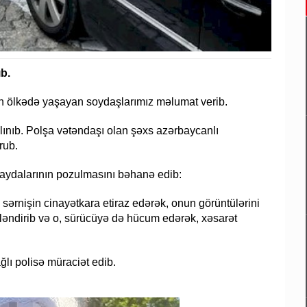
b.
min ölkədə yaşayan soydaşlarımız məlumat verib.
ınıb. Polşa vətəndaşı olan şəxs azərbaycanlı
rub.
qaydalarının pozulmasını bəhanə edib:
ərnişin cinayətkara etiraz edərək, onun görüntülərini
tləndirib və o, sürücüyə də hücum edərək, xəsarət
lı polisə müraciət edib.