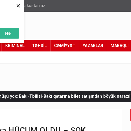
×
info@turkustan.az
Hə
KRİMİNAL
TƏHSİL
CƏMİYYƏT
YAZARLAR
MARAQLI
atarına bilet satışından böyük narazılıq
Zelenskinin Serbiyaya 
cüyə HÜCUM OLDU – ŞOK