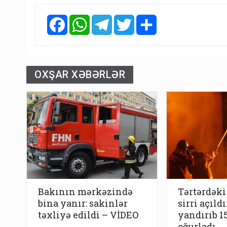
Facebook
WhatsApp
Telegram
Twitter
Share
OXŞAR XƏBƏRLƏR
Bakının mərkəzində
Tərtərdəki
bina yanır: sakinlər
sirri açıldı
təxliyə edildi – VİDEO
yandırıb 1
oğurladı