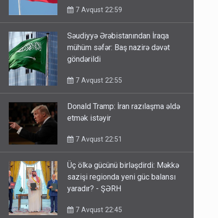
7 Avqust 22:59
Səudiyyə Ərəbistanından İraqa
mühüm səfər: Baş nazirə dəvət
göndərildi
7 Avqust 22:55
Donald Tramp: İran razılaşma əldə
etmək istəyir
7 Avqust 22:51
Üç ölkə gücünü birləşdirdi: Məkkə
sazişi regionda yeni güc balansı
yaradır? - ŞƏRH
7 Avqust 22:45