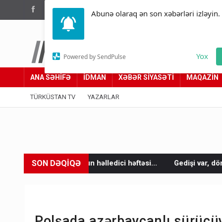
(012) 449 94 05
Abunə olaraq ən son xəbərləri izləyin.
Türküstan.az
Yox
Powered by SendPulse
Adımız yolumuzdur
ANA SƏHİFƏ
İDMAN
XƏBƏR SİYASƏTİ
MAQAZİN
TÜRKÜSTAN TV
YAZARLAR
SON DƏQİQƏ
əlledici həftəsi...
Gedişi var, dönüşü yox: Bakı-Tbilisi-Bakı q
Polşada azərbaycanlı sürü