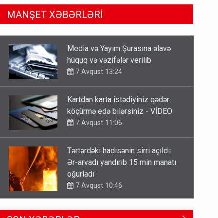
MANŞET XƏBƏRLƏRİ
Kartdan karta istədiyiniz qədər
köçürmə edə bilərsiniz - VİDEO
7 Avqust 11:06
Tərtərdəki hadisənin sirri açıldı:
Ər-arvadı yandırıb 15 min manatı
oğurladı
7 Avqust 10:46
Əhaliyə hava ilə bağlı VACİB
XƏBƏRDARLIQ - Saat 11:00-dan…
7 Avqust 09:15
Gedişi var, dönüşü yox: Bakı-