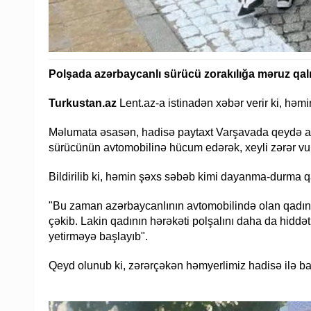
Polşada azərbaycanlı sürücü zorakılığa məruz qalı
Turkustan.az
Lent.az-a istinadən xəbər verir ki, hə
Məlumata əsasən, hadisə paytaxt Varşavada qeydə al
sürücünün avtomobilinə hücum edərək, xeyli zərər vu
Bildirilib ki, həmin şəxs səbəb kimi dayanma-durma 
"Bu zaman azərbaycanlının avtomobilində olan qadın s
çəkib. Lakin qadının hərəkəti polşalını daha da hiddə
yetirməyə başlayıb".
Qeyd olunub ki, zərərçəkən həmyerlimiz hadisə ilə bağ