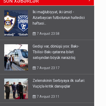
SON XƏBƏRLƏR
Tbilisi-Bakı qatarına bilet
satışından böyük narazılıq
İki məğlubiyyət, iki ümid -
7 Avqust 23:17
Azərbaycan futbolunun həlledici
həftəsi...
Geri çağırılan səfir Abel
Məhərrəmovun oğludur - DOSYE
7 Avqust 23:58
7 Avqust 14:07
Gedişi var, dönüşü yox: Bakı-
Media və Yayım Şurasına əlavə
Tbilisi-Bakı qatarına bilet
hüquq və vəzifələr verilib
satışından böyük narazılıq
7 Avqust 13:24
7 Avqust 23:17
Zelenskinin Serbiyaya ilk səfəri:
Vuçiçlə kritik danışıqlar
7 Avqust 23:11