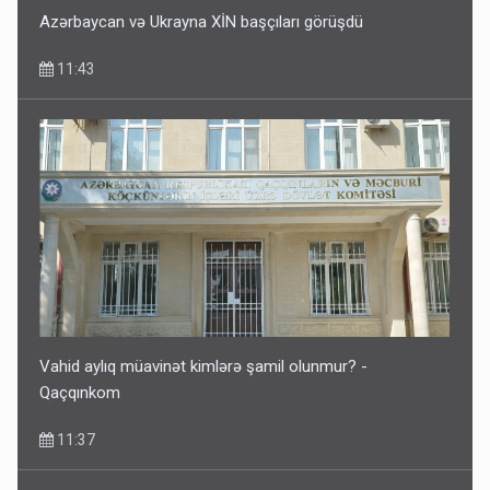
Azərbaycan və Ukrayna XİN başçıları görüşdü
11:43
Vahid aylıq müavinət kimlərə şamil olunmur? -
Qaçqınkom
11:37