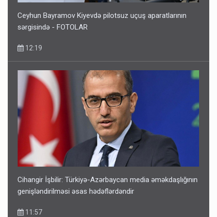
Ceyhun Bayramov Kiyevdə pilotsuz uçuş aparatlarının
sərgisində - FOTOLAR
12:19
Cihangir İşbilir: Türkiyə-Azərbaycan media əməkdaşlığının
genişləndirilməsi əsas hədəflərdəndir
11:57