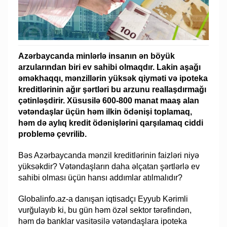
Azərbaycanda minlərlə insanın ən böyük
arzularından biri ev sahibi olmaqdır. Lakin aşağı
əməkhaqqı, mənzillərin yüksək qiyməti və ipoteka
kreditlərinin ağır şərtləri bu arzunu reallaşdırmağı
çətinləşdirir. Xüsusilə 600-800 manat maaş alan
vətəndaşlar üçün həm ilkin ödənişi toplamaq,
həm də aylıq kredit ödənişlərini qarşılamaq ciddi
problemə çevrilib.
Bəs Azərbaycanda mənzil kreditlərinin faizləri niyə
yüksəkdir? Vətəndaşların daha əlçatan şərtlərlə ev
sahibi olması üçün hansı addımlar atılmalıdır?
Globalinfo.az-a danışan iqtisadçı Eyyub Kərimli
vurğulayıb ki, bu gün həm özəl sektor tərəfindən,
həm də banklar vasitəsilə vətəndaşlara ipoteka