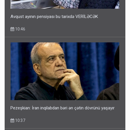
Avqust ayının pensiyası bu tarixdə VERİLƏCƏK
10:46
Pezeşkian: İran inqilabdan bəri ən çətin dövrünü yaşayır
10:37