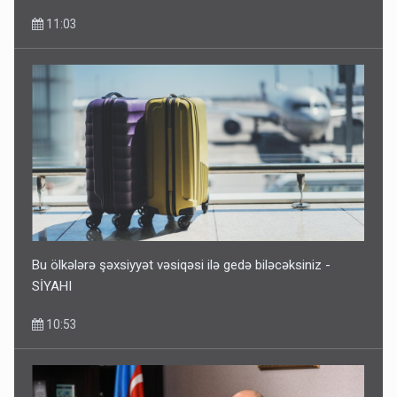
11:03
Bu ölkələrə şəxsiyyət vəsiqəsi ilə gedə biləcəksiniz -
SİYAHI
10:53