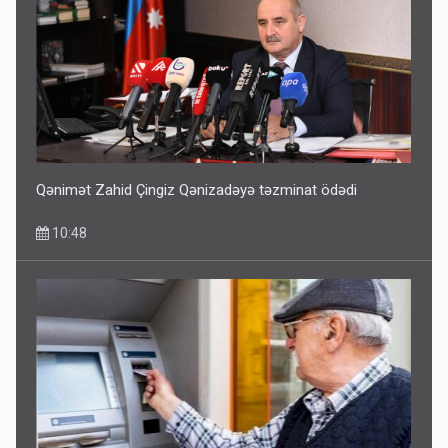
Qənimət Zahid Çingiz Qənizadəyə təzminat ödədi
10:48