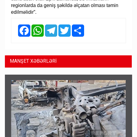
regionlarda da geniş şəkildə əlçatan olması təmin
edilməlidir”.
Facebook
WhatsApp
Telegram
Twitter
Share
MANŞET XƏBƏRLƏRİ