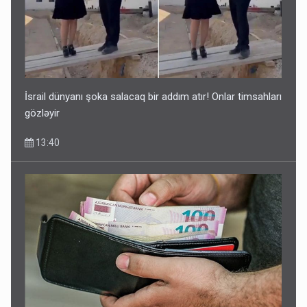
Bu ölkələrə şəxsiyyət vəsiqəsi ilə gedə biləcəksiniz -
SİYAHI
10:53
İsrail dünyanı şoka salacaq bir addım atır! Onlar timsahları
gözləyir
13:40
Ərdoğana sui-qəsd planının iştirakçısı detalları açıqladı
5 Avqust 16:56