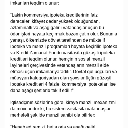
imkanları təqdim olunur:
“Lakin kommersiya ipoteka kreditlərinin faiz
dərəcələri kifayət qədər yüksək olduğundan,
aztəminatlı və aşağıgəlirli vətəndaşlar üçün bu
ödənişləri həyata keçirmək bəzən çətin olur. Bununla
yanaşı, ölkəmizdə dövlət tərəfindən də müxtəlif
ipoteka və mənzil proqramları həyata keçirilir. İpoteka
və Kredit Zəmanət Fondu vasitəsilə güzəştli ipoteka
kreditləri təqdim olunur, həmçinin sosial mənzil
layihələri çərçivəsində vətəndaşların mənzil əldə
etməsi üçün imkanlar yaradılır. Dövlət qulluqçuları və
müəyyən kateqoriyadan olan şəxslər üçün güzəştli
ipoteka kreditləri 4 faizlə, kommersiya ipotekaları isə
daha aşağı şərtlərlə təklif edilir”.
İqtisadçının sözlərinə görə, kirayə mənzil mexanizmi
də mövcuddur ki, bu sistem vasitəsilə vətəndaşlar
mərhələli şəkildə mənzil sahibi ola bilirlər:
“Hesab edirəm ki, hətta orta və aşağı gəlirli