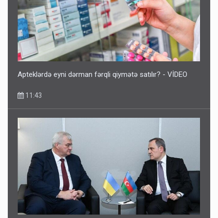
Apteklərdə eyni dərman fərqli qiymətə satılır? - VİDEO
11:43