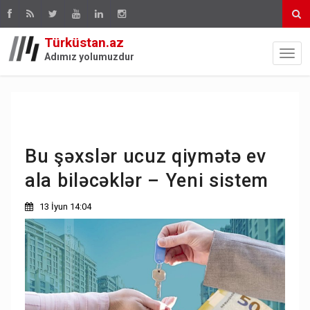
Türküstan.az
Adımız yolumuzdur
Bu şəxslər ucuz qiymətə ev
ala biləcəklər – Yeni sistem
13 İyun 14:04