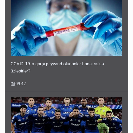
COVID-19-a qarşı peyvənd olunanlar hansı risklə
üzləşirlər?
09:42