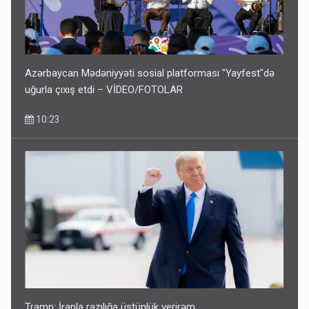
Azərbaycan Mədəniyyəti sosial platforması "Yayfest"də
uğurla çıxış etdi – VİDEO/FOTOLAR
10:23
Tramp: İranla razılığa üstünlük verirəm