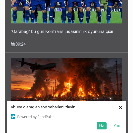
"Qarabağ" bu gün Konfrans Liqasının ilk oyununa çıxır
09:24
×
Abunə olaraq ən son xəbərləri izləyin.
Powered by SendPulse
Rusiyanın ən böyük 5 neft emalı zavodunda biri vuruldu
Hə
Yox