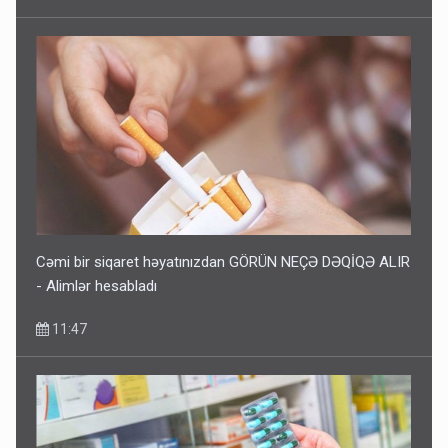
Cəmi bir siqaret həyatınızdan GÖRÜN NEÇƏ DƏQİQƏ ALIR
- Alimlər hesabladı
11:47