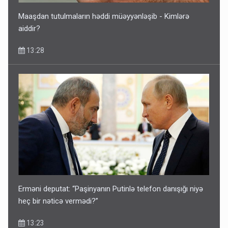
Maaşdan tutulmaların həddi müəyyənləşib - Kimlərə
aiddir?
13:28
Rusiya Azərbaycan vətədaşlarını deport etdi
5 Avqust 11:53
Erməni deputat: “Paşinyanın Putinlə telefon danışığı niyə
heç bir nəticə vermədi?”
13:23