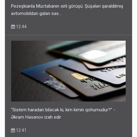
Pezeşkianla Müctəbanın sirli görüşü: Şüşələri qaraldılmış
avtomobildən gələn səs...
12:44
"Sistem haradan biləcək ki, kim kimin qohumudur?" -
Əkrəm Həsənov izah edir
12:41