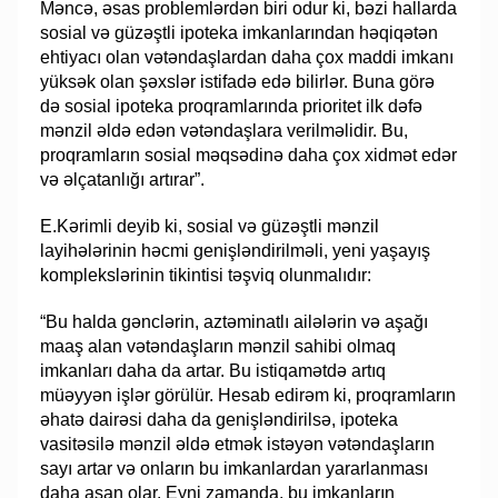
Məncə, əsas problemlərdən biri odur ki, bəzi hallarda
sosial və güzəştli ipoteka imkanlarından həqiqətən
ehtiyacı olan vətəndaşlardan daha çox maddi imkanı
yüksək olan şəxslər istifadə edə bilirlər. Buna görə
də sosial ipoteka proqramlarında prioritet ilk dəfə
mənzil əldə edən vətəndaşlara verilməlidir. Bu,
proqramların sosial məqsədinə daha çox xidmət edər
və əlçatanlığı artırar”.
E.Kərimli deyib ki, sosial və güzəştli mənzil
layihələrinin həcmi genişləndirilməli, yeni yaşayış
komplekslərinin tikintisi təşviq olunmalıdır:
“Bu halda gənclərin, aztəminatlı ailələrin və aşağı
maaş alan vətəndaşların mənzil sahibi olmaq
imkanları daha da artar. Bu istiqamətdə artıq
müəyyən işlər görülür. Hesab edirəm ki, proqramların
əhatə dairəsi daha da genişləndirilsə, ipoteka
vasitəsilə mənzil əldə etmək istəyən vətəndaşların
sayı artar və onların bu imkanlardan yararlanması
daha asan olar. Eyni zamanda, bu imkanların