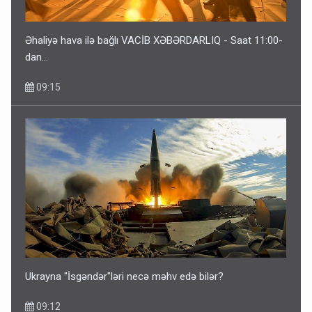
Əhaliyə hava ilə bağlı VACİB XƏBƏRDARLIQ - Saat 11:00-
dan…
09:15
Ukrayna "İsgəndər"ləri necə məhv edə bilər?
09:12