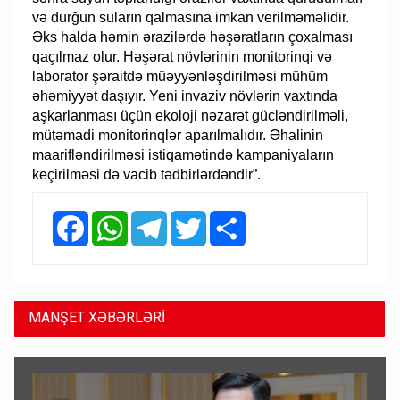
və durğun suların qalmasına imkan verilməməlidir.
Əks halda həmin ərazilərdə həşəratların çoxalması
qaçılmaz olur. Həşərat növlərinin monitorinqi və
laborator şəraitdə müəyyənləşdirilməsi mühüm
əhəmiyyət daşıyır. Yeni invaziv növlərin vaxtında
aşkarlanması üçün ekoloji nəzarət gücləndirilməli,
mütəmadi monitorinqlər aparılmalıdır. Əhalinin
maarifləndirilməsi istiqamətində kampaniyaların
keçirilməsi də vacib tədbirlərdəndir”.
Facebook
WhatsApp
Telegram
Twitter
Share
MANŞET XƏBƏRLƏRİ