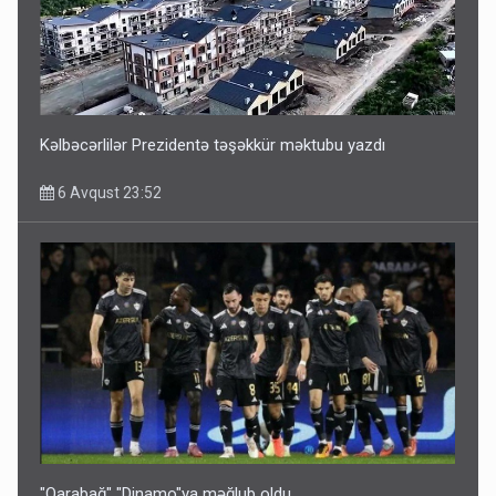
Kəlbəcərlilər Prezidentə təşəkkür məktubu yazdı
6 Avqust 23:52
"Qarabağ" "Dinamo"ya məğlub oldu