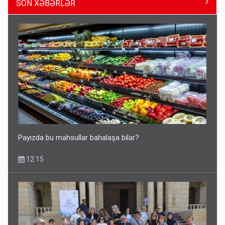
SON XƏBƏRLƏR
Kartdan karta istədiyiniz qədər köçürmə edə bilərsiniz -
VİDEO
11:06
Payızda bu məhsullar bahalaşa bilər?
12:15