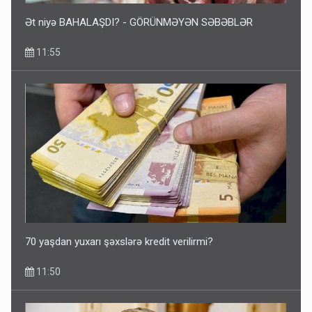
Ət niyə BAHALAŞDI? - GÖRÜNMƏYƏN SƏBƏBLƏR
11:55
70 yaşdan yuxarı şəxslərə kredit verilirmi?
11:50