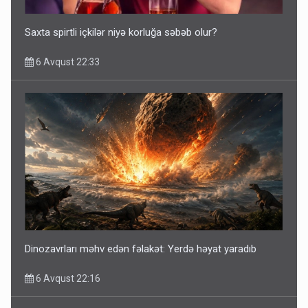
Saxta spirtli içkilər niyə korluğa səbəb olur?
6 Avqust 22:33
Dinozavrları məhv edən fəlakət: Yerdə həyat yaradıb
6 Avqust 22:16