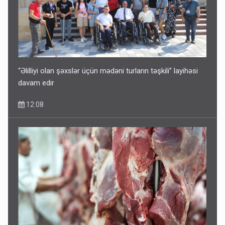
Tərtərdəki hadisənin sirri açıldı: Ər-arvadı yandırıb 15 min
manatı oğurladı
10:46
“Əlilliyi olan şəxslər üçün mədəni turların təşkili” layihəsi
davam edir
12:08
Əhaliyə hava ilə bağlı VACİB XƏBƏRDARLIQ - Saat 11:00-
dan…
09:15