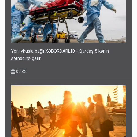
Yeni virusla bağlı XƏBƏRDARLIQ - Qardaş ölkənin
sərhədinə çatır
09:32