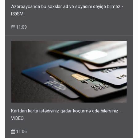
Azərbaycanda bu şəxslər ad və soyadını dəyişə bilməz -
RƏSMİ
11:09
Kartdan karta istədiyiniz qədər köçürmə edə bilərsiniz -
VİDEO
11:06