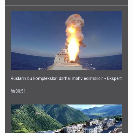
Rusların bu kompleksləri dərhal məhv edilməlidir - Ekspert
08:51