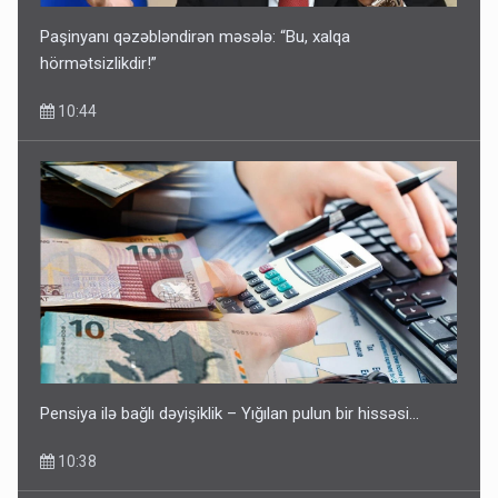
Paşinyanı qəzəbləndirən məsələ: “Bu, xalqa
hörmətsizlikdir!”
10:44
Pensiya ilə bağlı dəyişiklik – Yığılan pulun bir hissəsi…
10:38