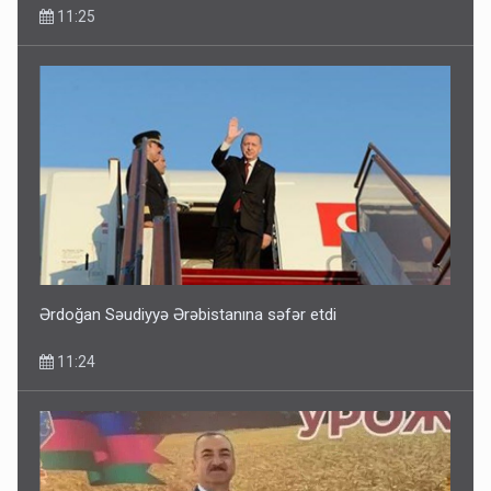
11:25
Ərdoğan Səudiyyə Ərəbistanına səfər etdi
11:24