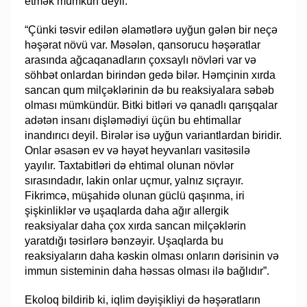
etmək mümkün deyil:
“Çünki təsvir edilən əlamətlərə uyğun gələn bir neçə
həşərat növü var. Məsələn, qansorucu həşəratlar
arasında ağcaqanadların çoxsaylı növləri var və
söhbət onlardan birindən gedə bilər. Həmçinin xırda
sancan qum milçəklərinin də bu reaksiyalara səbəb
olması mümkündür. Bitki bitləri və qanadlı qarışqalar
adətən insanı dişləmədiyi üçün bu ehtimallar
inandırıcı deyil. Birələr isə uyğun variantlardan biridir.
Onlar əsasən ev və həyət heyvanları vasitəsilə
yayılır. Taxtabitləri də ehtimal olunan növlər
sırasındadır, lakin onlar uçmur, yalnız sıçrayır.
Fikrimcə, müşahidə olunan güclü qaşınma, iri
şişkinliklər və uşaqlarda daha ağır allergik
reaksiyalar daha çox xırda sancan milçəklərin
yaratdığı təsirlərə bənzəyir. Uşaqlarda bu
reaksiyaların daha kəskin olması onların dərisinin və
immun sisteminin daha həssas olması ilə bağlıdır”.
Ekoloq bildirib ki, iqlim dəyişikliyi də həşəratların