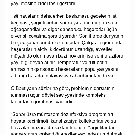
yayılmasına ciddi təsir göstərir:
“İsti havaların daha erkən başlaması, gecələrin isti
keçməsi, yağıntılardan sonra yaranan durğun sular
ağcaqanadlar və digər qansorucu həşəratlar üçün
əlverişli çoxalma şəraiti yaradır. Son illərdə dünyanın
bir çox şəhərlərində, o cümlədən Qafqaz regionunda
həşəratların aktivlik dövrünün uzandığı, əvvəllər
müşahidə olunmayan bəzi növlərin isə yeni ərazilərə
yayıldığı qeydə alınır. Temperatur və rütubətin
artmasının qansorucu həşəratların populyasiyasını
artırdığı barədə mütəxəssis xəbərdarlıqları da var”.
C.Bəxtiyarın sözlərinə görə, problemin qarşısının
alınması üçün dövlət səviyyəsində kompleks
tədbirlərin görülməsi vacibdir:
“Şəhər üzrə müntəzəm dezinfeksiya proqramları
həyata keçirilməli, kanalizasiya kollektorları və su
hövzələri nəzarətdə saxlanılmalıdır. Yağıntılardan
sonra suyun toplandığı ərazilər vaxtında qurudulmalı