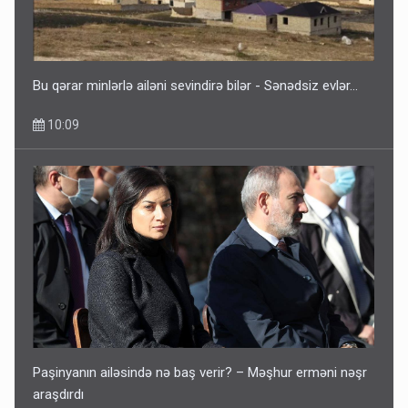
Bu qərar minlərlə ailəni sevindirə bilər - Sənədsiz evlər...
10:09
Paşinyanın ailəsində nə baş verir? – Məşhur erməni nəşr
araşdırdı