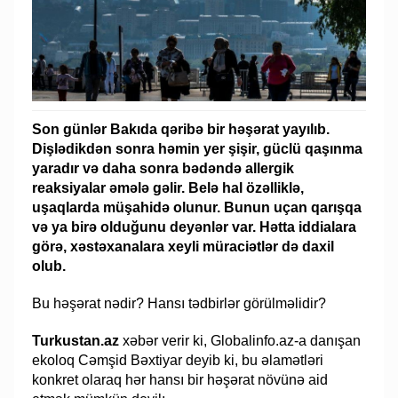
Son günlər Bakıda qəribə bir həşərat yayılıb.
Dişlədikdən sonra həmin yer şişir, güclü qaşınma
yaradır və daha sonra bədəndə allergik
reaksiyalar əmələ gəlir. Belə hal özəlliklə,
uşaqlarda müşahidə olunur. Bunun uçan qarışqa
və ya birə olduğunu deyənlər var. Hətta iddialara
görə, xəstəxanalara xeyli müraciətlər də daxil
olub.
Bu həşərat nədir? Hansı tədbirlər görülməlidir?
Turkustan.az
xəbər verir ki, Globalinfo.az-a danışan
ekoloq Cəmşid Bəxtiyar deyib ki, bu əlamətləri
konkret olaraq hər hansı bir həşərat növünə aid