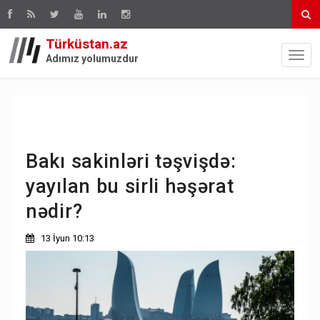
Türküstan.az
Adımız yolumuzdur
Bakı sakinləri təşvişdə:
yayılan bu sirli həşərat
nədir?
13 İyun 10:13