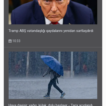
Tramp ABŞ vətəndaşlığı qaydalarını yenidən sərtləşdirdi
10:33
Hava dəyişir: yağış, külək, dolu başlayır - Tarix açıqlandı