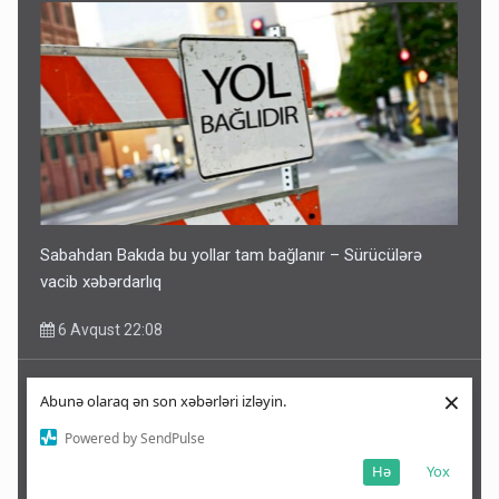
Sabahdan Bakıda bu yollar tam bağlanır – Sürücülərə
vacib xəbərdarlıq
6 Avqust 22:08
×
Abunə olaraq ən son xəbərləri izləyin.
Powered by SendPulse
Hə
Yox