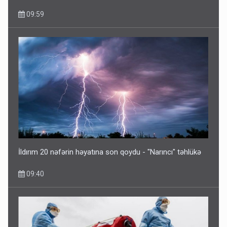
09:59
İldırım 20 nəfərin həyatına son qoydu - "Narıncı" təhlükə
09:40