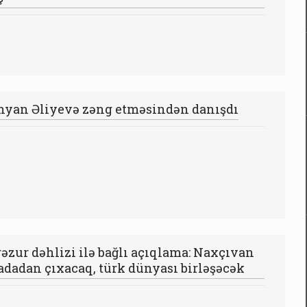
nyan Əliyevə zəng etməsindən danışdı
əzur dəhlizi ilə bağlı açıqlama: Naxçıvan
adadan çıxacaq, türk dünyası birləşəcək