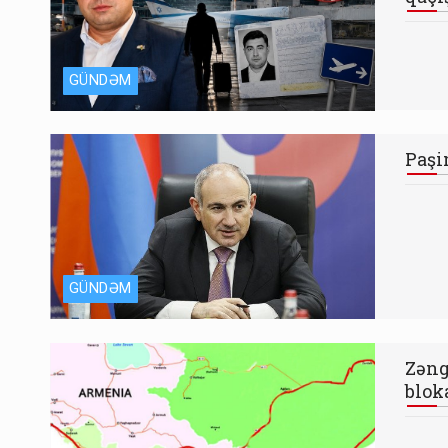
GÜNDƏM
Paşi
GÜNDƏM
Zəng
blok