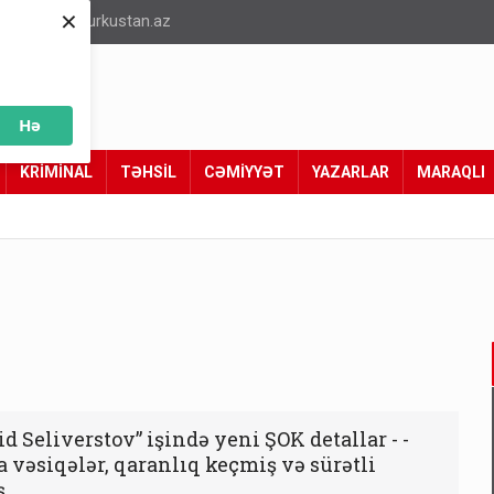
×
info@turkustan.az
Hə
KRİMİNAL
TƏHSİL
CƏMİYYƏT
YAZARLAR
MARAQLI
id Seliverstov” işində yeni ŞOK detallar - -
a vəsiqələr, qaranlıq keçmiş və sürətli
ş