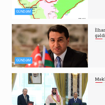
GÜNDƏM
İlha
gəld
GÜNDƏM
Məkk