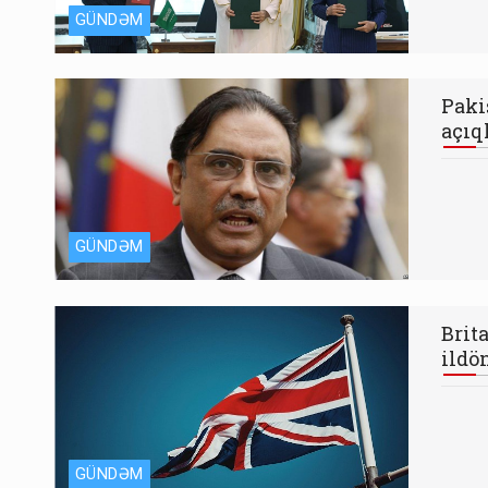
GÜNDƏM
Paki
açıq
GÜNDƏM
Brit
ildö
GÜNDƏM