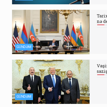
Tari
nə d
GÜNDƏM
Vaşi
sazi
GÜNDƏM