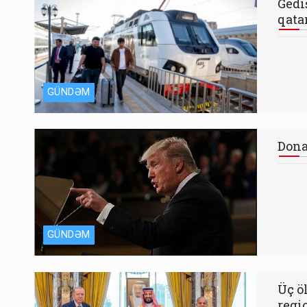
Gedi
qata
GÜNDƏM
Dona
GÜNDƏM
Üç ö
regi