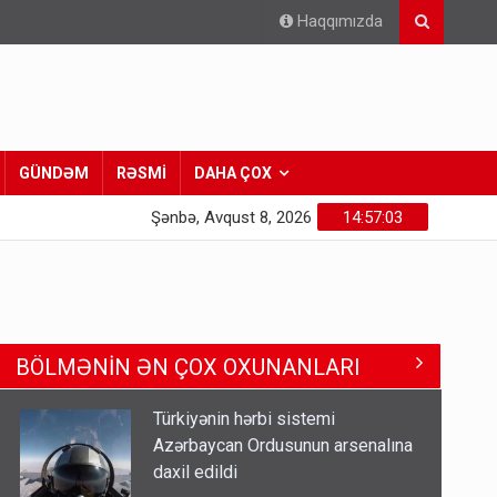
Haqqımızda
GÜNDƏM
RƏSMİ
DAHA ÇOX
Şənbə, Avqust 8, 2026
14:57:05
BÖLMƏNİN ƏN ÇOX OXUNANLARI
Türkiyənin hərbi sistemi
Azərbaycan Ordusunun arsenalına
daxil edildi