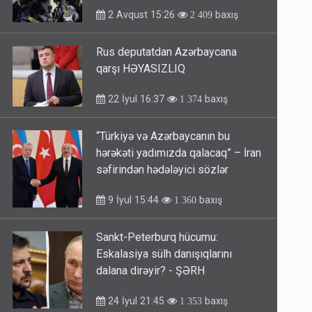
2 Avqust 15:26
baxış
2 409
Rus deputatdan Azərbaycana
qarşı HƏYASIZLIQ
22 İyul 16:37
baxış
1 374
“Türkiyə və Azərbaycanın bu
hərəkəti yadımızda qalacaq” – İran
səfirindən hədələyici sözlər
9 İyul 15:44
baxış
1 360
Sankt-Peterburq hücumu:
Eskalasiya sülh danışıqlarını
dalana dirəyir? - ŞƏRH
24 İyul 21:45
baxış
1 353