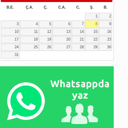
B.E.
Ç.A.
Ç.
C.A.
C.
Ş.
B.
1
2
3
4
5
6
7
8
9
10
11
12
13
14
15
16
17
18
19
20
21
22
23
24
25
26
27
28
29
30
31