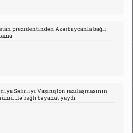
stan prezidentindən Azərbaycanla bağlı
lama
aniya Səfirliyi Vaşinqton razılaşmasının
nümü ilə bağlı bəyanat yaydı