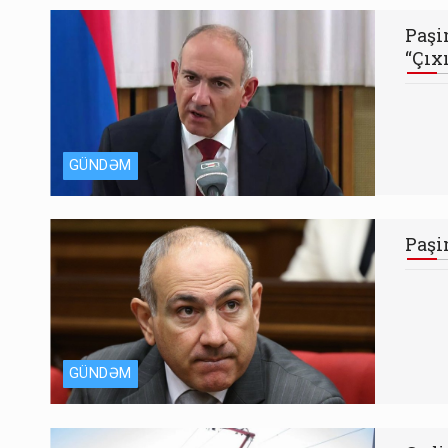
Paşi
“Çıx
GÜNDƏM
Paşi
GÜNDƏM