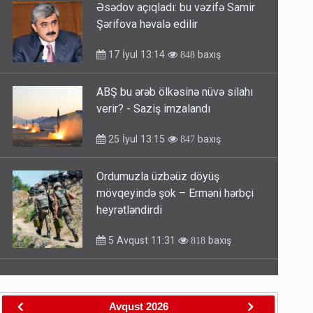
Əsədov açıqladı: bu vəzifə Samir
Şərifova həvalə edilir
17 İyul 13:14
baxış
848
ABŞ bu ərəb ölkəsinə nüvə silahı
verir? - Saziş imzalandı
25 İyul 13:15
baxış
847
Ordumuzla üzbəüz döyüş
mövqeyində şok – Erməni hərbçi
heyrətləndirdi
5 Avqust 11:31
baxış
818
Avqust
2026