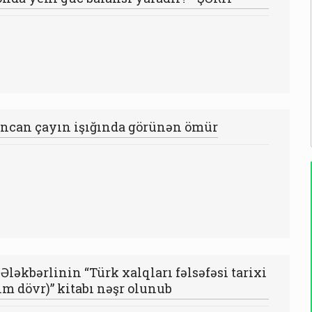
fincan çayın işığında görünən ömür
 Ələkbərlinin “Türk xalqları fəlsəfəsi tarixi
im dövr)” kitabı nəşr olunub