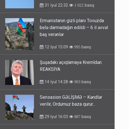
31 İyul 22:32
baxış
1 022
Ermənistanın gizli planı Tovuzda
belə darmadağın edildi – 6 il əvvəl
baş verənlər
12 İyul 15:09
baxış
995
Şuşadakı açıqlamaya Kremldən
REAKSİYA
14 İyul 14:28
baxış
903
Sensasion GƏLİŞMƏ – Kəndlər
verilir, Ordumuz baza qurur...
29 İyul 16:03
baxış
887