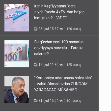
İranın kəşfiyyatının “qara
siyahı”sında AzTV-dən başqa
kimlər var? - VİDEO
28 İyul 15:37
baxış
1 126
Bu gündən yeni 100 manatlıq
dövriyyəyə buraxılır - Fərqlər
nələrdir?
15 İyul 11:30
baxış
1 125
“Korrupsiya adət-ənənə halını alıb”
- Vahid Əhmədovdan GÜNDƏM
YARADACAQ MÜSAHİBƏ
31 İyul 15:04
baxış
1 101