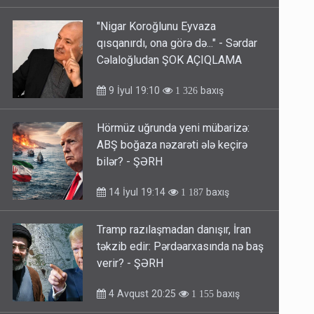
"Nigar Koroğlunu Eyvaza
qısqanırdı, ona görə də..." - Sərdar
Cəlaloğludan ŞOK AÇIQLAMA
9 İyul 19:10
baxış
1 326
Hörmüz uğrunda yeni mübarizə:
ABŞ boğaza nəzarəti ələ keçirə
bilər? - ŞƏRH
14 İyul 19:14
baxış
1 187
Tramp razılaşmadan danışır, İran
təkzib edir: Pərdəarxasında nə baş
verir? - ŞƏRH
4 Avqust 20:25
baxış
1 155