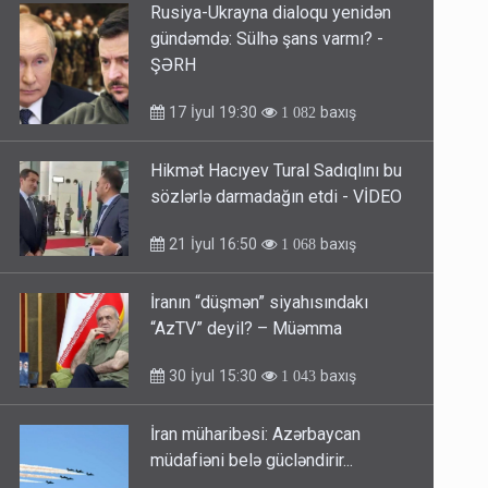
Rusiya-Ukrayna dialoqu yenidən
gündəmdə: Sülhə şans varmı? -
ŞƏRH
17 İyul 19:30
baxış
1 082
Hikmət Hacıyev Tural Sadıqlını bu
sözlərlə darmadağın etdi - VİDEO
21 İyul 16:50
baxış
1 068
İranın “düşmən” siyahısındakı
“AzTV” deyil? – Müəmma
30 İyul 15:30
baxış
1 043
İran müharibəsi: Azərbaycan
müdafiəni belə gücləndirir...