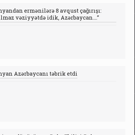
nyandan ermənilərə 8 avqust çağırışı:
ılmaz vəziyyətdə idik, Azərbaycan….”
nyan Azərbaycanı təbrik etdi