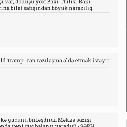
şi var, dönüşü yox: Bakı-Tbilisi-Bakı
rına bilet satışından böyük narazılıq
ld Tramp: İran razılaşma əldə etmək istəyir
lkə gücünü birləşdirdi: Məkkə sazişi
onda yeni güc balansı yaradır? - ŞƏRH