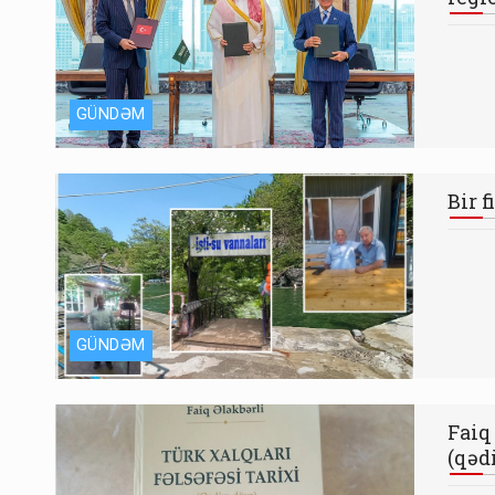
GÜNDƏM
Bir 
GÜNDƏM
Faiq
(qəd