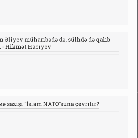
m Əliyev müharibədə də, sülhdə də qalib
i - Hikmət Hacıyev
ə sazişi “İslam NATO”suna çevrilir?