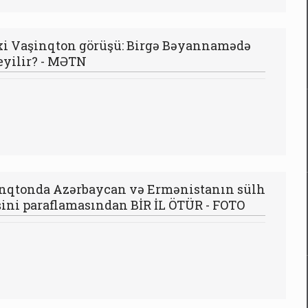
xi Vaşinqton görüşü: Birgə Bəyannamədə
eyilir? - MƏTN
nqtonda Azərbaycan və Ermənistanın sülh
şini paraflamasından BİR İL ÖTÜR - FOTO