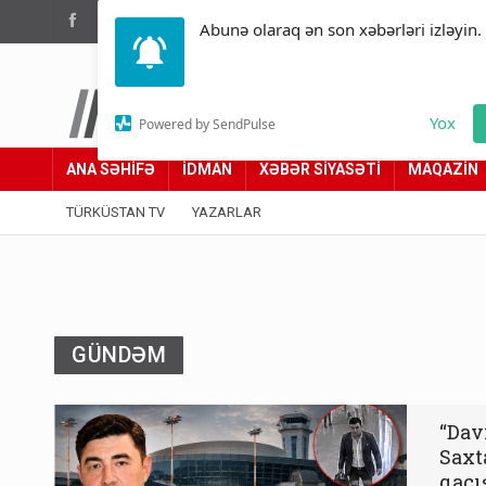
(012) 449 94 05
Abunə olaraq ən son xəbərləri izləyin.
Türküstan.az
Yox
Powered by SendPulse
Adımız yolumuzdur
ANA SƏHİFƏ
İDMAN
XƏBƏR SİYASƏTİ
MAQAZİN
TÜRKÜSTAN TV
YAZARLAR
GÜNDƏM
“Dav
Saxt
qaçı