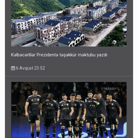
ŞOK! David Seliverstov ölkədən qaçdı
6 Avqust 14:14
Kəlbəcərlilər Prezidentə təşəkkür məktubu yazdı
6 Avqust 23:52
Bu ölkələrə şəxsiyyət vəsiqəsi ilə gedə biləcəksiniz -
SİYAHI