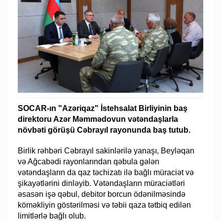
SOCAR-ın "Azəriqaz" İstehsalat Birliyinin baş
direktoru Azər Məmmədovun vətəndaşlarla
növbəti görüşü Cəbrayıl rayonunda baş tutub.
Birlik rəhbəri Cəbrayıl sakinlərilə yanaşı, Beyləqan
və Ağcabədi rayonlarından qəbula gələn
vətəndaşların da qaz təchizatı ilə bağlı müraciət və
şikayətlərini dinləyib. Vətəndaşların müraciətləri
əsasən işə qəbul, debitor borcun ödənilməsində
köməkliyin göstərilməsi və təbii qaza tətbiq edilən
limitlərlə bağlı olub.