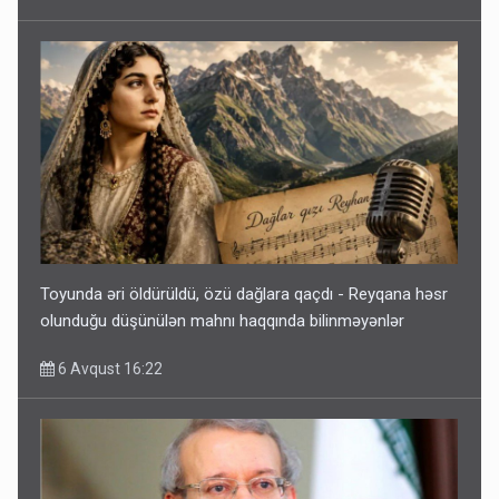
Toyunda əri öldürüldü, özü dağlara qaçdı - Reyqana həsr
olunduğu düşünülən mahnı haqqında bilinməyənlər
6 Avqust 16:22