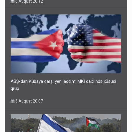
6 Avqust 20:12
ABŞ-dan Kubaya qarşı yeni addım: MKİ daxilində xüsusi
qrup
6 Avqust 20:07