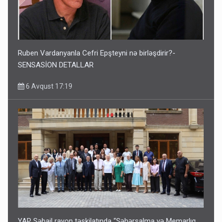
Ruben Vardanyanla Cefri Epşteyni nə birləşdirir?-
SENSASİON DETALLAR
6 Avqust 17:19
YAP Səbail rayon təşkilatında “Şəhərsalma və Memarlıq