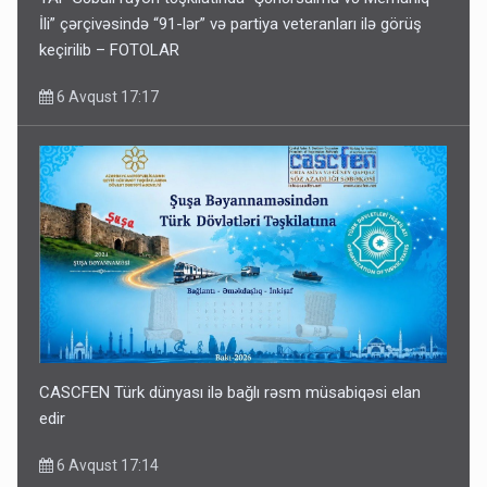
İli” çərçivəsində “91-lər” və partiya veteranları ilə görüş
keçirilib – FOTOLAR
6 Avqust 17:17
CASCFEN Türk dünyası ilə bağlı rəsm müsabiqəsi elan
edir
6 Avqust 17:14