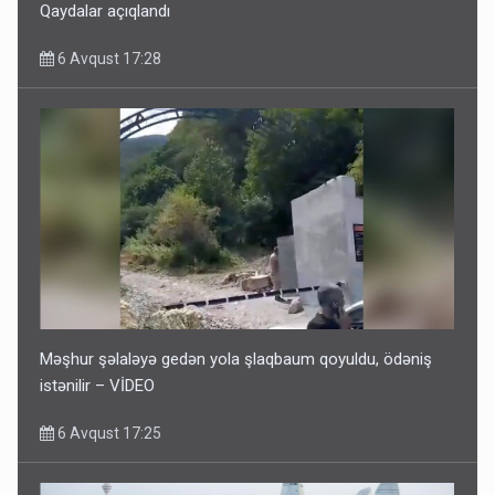
Qaydalar açıqlandı
6 Avqust 17:28
Məşhur şəlaləyə gedən yola şlaqbaum qoyuldu, ödəniş
istənilir – VİDEO
6 Avqust 17:25