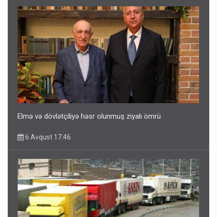
Elmə və dövlətçiliyə həsr olunmuş ziyalı ömrü
6 Avqust 17:46