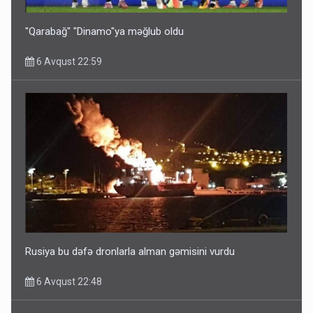
6 Avqust 10:53
"Qarabağ" "Dinamo"ya məğlub oldu
6 Avqust 22:59
Ərdoğana sui-qəsd planının iştirakçısı detalları açıqladı
5 Avqust 16:56
Rusiya bu dəfə dronlarla alman gəmisini vurdu
6 Avqust 22:48