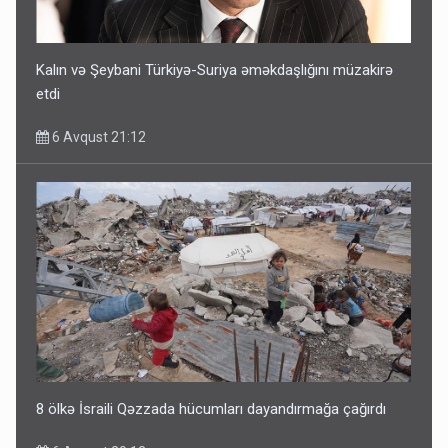
Kalın və Şeybani Türkiyə-Suriya əməkdaşlığını müzakirə
etdi
6 Avqust 21:12
8 ölkə İsraili Qəzzada hücumları dayandırmağa çağırdı