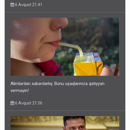
6 Avqust 21:41
Alimlərdən xəbərdarlıq: Bunu uşaqlarınıza qətiyyən
verməyin!
6 Avqust 21:36