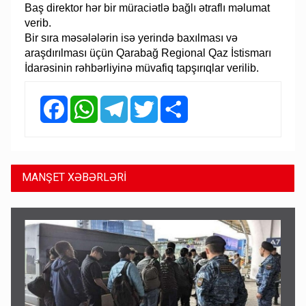
Baş direktor hər bir müraciətlə bağlı ətraflı məlumat
verib.
Bir sıra məsələlərin isə yerində baxılması və
araşdırılması üçün Qarabağ Regional Qaz İstismarı
İdarəsinin rəhbərliyinə müvafiq tapşırıqlar verilib.
Facebook
WhatsApp
Telegram
Twitter
Share
MANŞET XƏBƏRLƏRİ