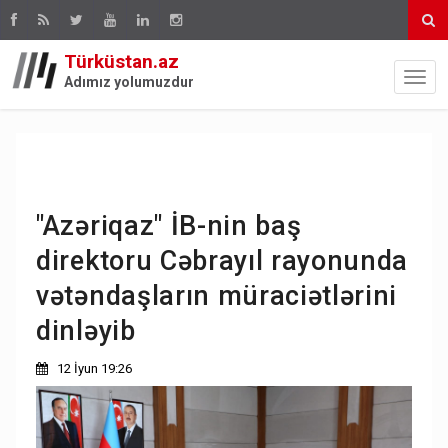
Türküstan.az
Adımız yolumuzdur
"Azəriqaz" İB-nin baş
direktoru Cəbrayıl rayonunda
vətəndaşların müraciətlərini
dinləyib
12 İyun 19:26