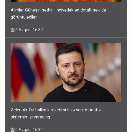
Alimlər Günəşin səthini indiyədək ən detallı şəkildə
görüntülədilər
6 Avqust 16:37
Zelenski: Öz ballistik raketimizi və yeni müdafiə
sistemimizi yaradırıq
6 Avqust 16:31