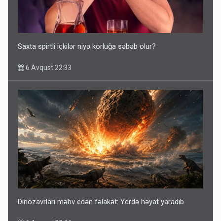
Saxta spirtli içkilər niyə korluğa səbəb olur?
6 Avqust 22:33
Dinozavrları məhv edən fəlakət: Yerdə həyat yaradıb