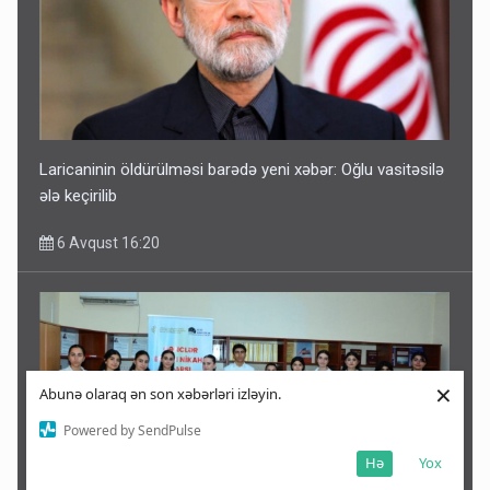
Laricaninin öldürülməsi barədə yeni xəbər: Oğlu vasitəsilə
ələ keçirilib
6 Avqust 16:20
×
Abunə olaraq ən son xəbərləri izləyin.
Powered by SendPulse
Hə
Yox