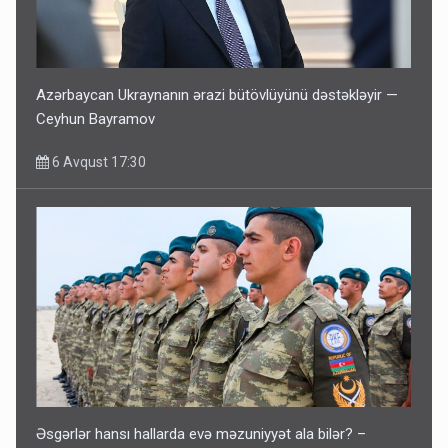
Azərbaycan Ukraynanın ərazi bütövlüyünü dəstəkləyir —
Ceyhun Bayramov
6 Avqust 17:30
Əsgərlər hansı hallarda evə məzuniyyət ala bilər? –