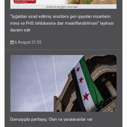
“İşğaldan azad edilmiş ərazilərə geri qayıdan insanların
mina və PHS təhlükəsinə dair maarifləndirilməsi” layihəsi
davam edir
6 Avqust 21:55
Dəməşqdə partlayış: Ölən və yaralananlar var