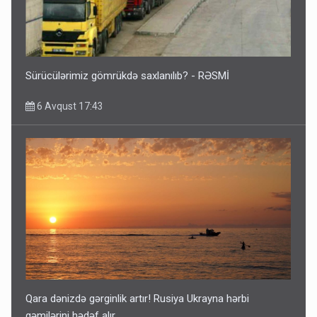
Sürücülərimiz gömrükdə saxlanılıb? - RƏSMİ
6 Avqust 17:43
Qara dənizdə gərginlik artır! Rusiya Ukrayna hərbi
gəmilərini hədəf alır