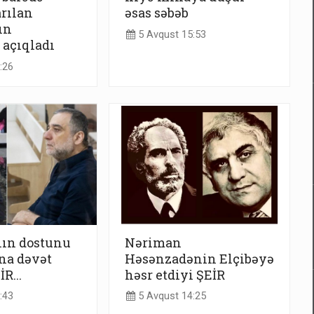
arılan
əsas səbəb
ın
5 Avqust 15:53
 açıqladı
:26
ın dostunu
Nəriman
na dəvət
Həsənzadənin Elçibəyə
R...
həsr etdiyi ŞEİR
:43
5 Avqust 14:25