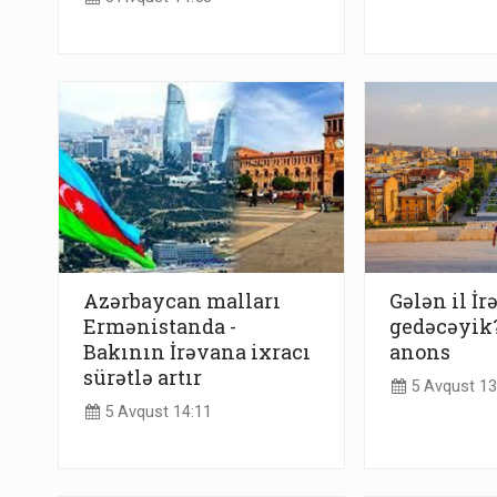
Azərbaycan malları
Gələn il İ
Ermənistanda -
gedəcəyik?
Bakının İrəvana ixracı
anons
sürətlə artır
5 Avqust 13
5 Avqust 14:11