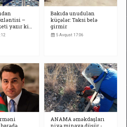
ıdan
Bakıda unudulan
zləntisi –
küçələr: Taksi belə
eti yazır ki…
girmir
:12
5 Avqust 17:06
erməni
ANAMA əməkdaşları
 barədə
niyə minaya düşür -