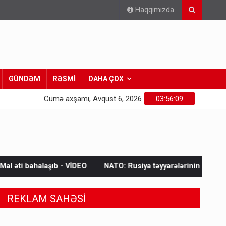
Haqqımızda
GÜNDƏM
RƏSMİ
DAHA ÇOX
Cümə axşamı, Avqust 6, 2026
03:56:11
İDEO
NATO: Rusiya təyyarələrinin ələ keçirilməsi bir ildə 250% 
REKLAM SAHƏSİ