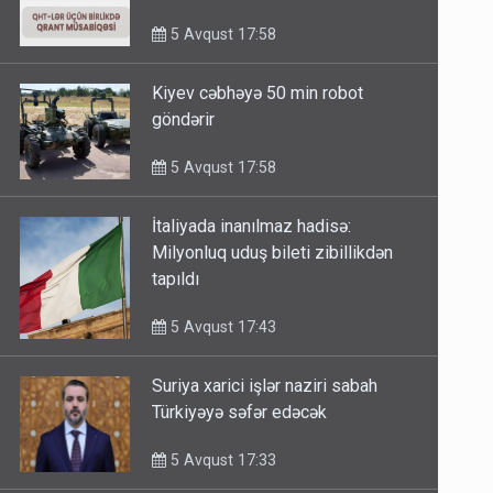
minimum qrant 30 min AZN
5 Avqust 17:58
Kiyev cəbhəyə 50 min robot
göndərir
5 Avqust 17:58
İtaliyada inanılmaz hadisə:
Milyonluq uduş bileti zibillikdən
tapıldı
5 Avqust 17:43
Suriya xarici işlər naziri sabah
Türkiyəyə səfər edəcək
5 Avqust 17:33