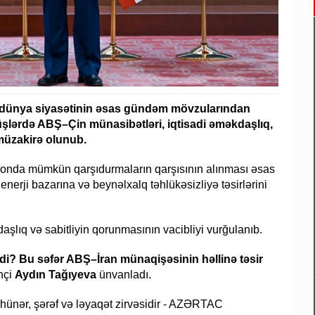
ər dünya siyasətinin əsas gündəm mövzularından
örüşlərdə ABŞ–Çin münasibətləri, iqtisadi əməkdaşlıq,
müzakirə olunub.
ionda mümkün qarşıdurmaların qarşısının alınması əsas
enerji bazarına və beynəlxalq təhlükəsizliyə təsirlərini
aşlıq və sabitliyin qorunmasının vacibliyi vurğulanıb.
tdi? Bu səfər ABŞ–İran münaqişəsinin həllinə təsir
rhçi
Aydın Tağıyeva
ünvanladı.