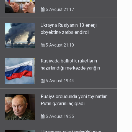
görüşdə müzakirə olunub
5 Avqust 21:17
Ukrayna Rusiyanın 13 enerji
obyektinə zərbə endirdi
5 Avqust 21:10
Rusiyada ballistik raketlərin
hazırlandığı mərkəzdə yanğın
5 Avqust 19:44
Rusiya ordusunda yeni təyinatlar:
Putin qərarını açıqladı
5 Avqust 19:35