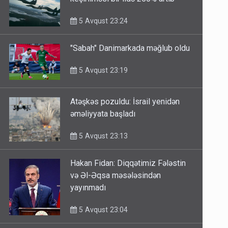
keçirilməsi bir ildə 250% artıb
5 Avqust 23:24
"Sabah" Danimarkada məğlub oldu
5 Avqust 23:19
Atəşkəs pozuldu: İsrail yenidən
əməliyyata başladı
5 Avqust 23:13
Hakan Fidan: Diqqətimiz Fələstin
və Əl-Əqsa məsələsindən
yayınmadı
5 Avqust 23:04