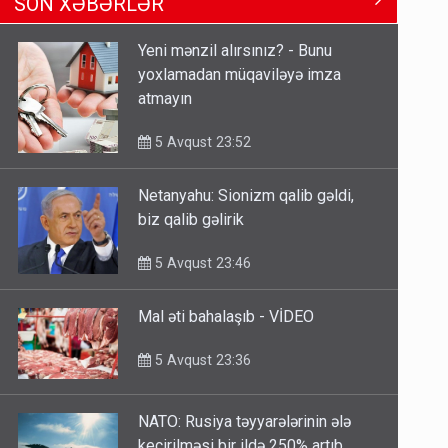
Ərdoğana sui-qəsd planının
SON XƏBƏRLƏR
iştirakçısı detalları açıqladı
5 Avqust 16:56
Yeni mənzil alırsınız? - Bunu
yoxlamadan müqaviləyə imza
Rusiya Azərbaycan vətədaşlarını
atmayın
deport etdi
5 Avqust 11:53
5 Avqust 23:52
Netanyahu: Sionizm qalib gəldi,
Rusiya azərbaycanlı diasporun
biz qalib gəlirik
obyektini məhv etdi - FOTOLAR
5 Avqust 10:58
5 Avqust 23:46
Mal əti bahalaşıb - VİDEO
5 Avqust 23:36
NATO: Rusiya təyyarələrinin ələ