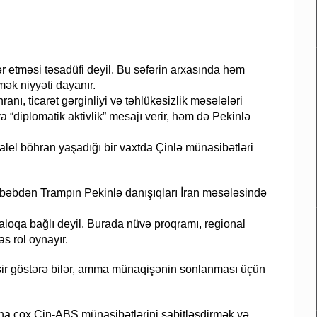
 etməsi təsadüfi deyil. Bu səfərin arxasında həm
ək niyyəti dayanır.
ı, ticarət gərginliyi və təhlükəsizlik məsələləri
 “diplomatik aktivlik” mesajı verir, həm də Pekinlə
alel böhran yaşadığı bir vaxtda Çinlə münasibətləri
 səbəbdən Trampın Pekinlə danışıqları İran məsələsində
aloqa bağlı deyil. Burada nüvə proqramı, regional
s rol oynayır.
sir göstərə bilər, amma münaqişənin sonlanması üçün
ha çox Çin-ABŞ münasibətlərini sabitləşdirmək və