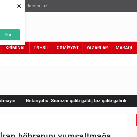
×
info@turkustan.az
Hə
KRİMİNAL
TƏHSİL
CƏMİYYƏT
YAZARLAR
MARAQLI
: Sionizm qalib gəldi, biz qalib gəlirik
Mal əti bahalaşıb - V
 İran böhranını yumşaltmağa