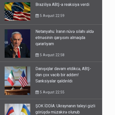
Braziliya ABŞ-a reaksiya verdi
5 Avqust 22:59
Netanyahu: İranın nüvə silahı əldə
etməsinin qarşısını almaqda
qərarlıyam
5 Avqust 22:58
Danışıqlar davam etdikcə, ABŞ-
dan çox vacib bir addım!
Sanksiyalar qaldırıldı
5 Avqust 22:55
ŞOK İDDİA: Ukraynanın taleyi gizli