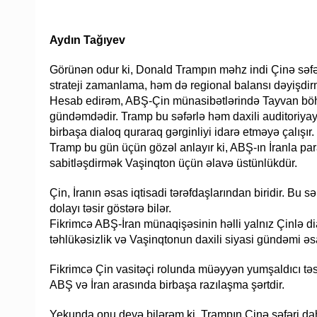
Aydın Tağıyev
Görünən odur ki, Donald Trampın məhz indi Çinə səfər
strateji zamanlama, həm də regional balansı dəyişdirm
Hesab edirəm, ABŞ-Çin münasibətlərində Tayvan böhran
gündəmdədir. Tramp bu səfərlə həm daxili auditoriyaya
birbaşa dialoq quraraq gərginliyi idarə etməyə çalışır.
Tramp bu gün üçün gözəl anlayır ki, ABŞ-ın İranla par
sabitləşdirmək Vaşinqton üçün əlavə üstünlükdür.
Çin, İranın əsas iqtisadi tərəfdaşlarından biridir. Bu
dolayı təsir göstərə bilər.
Fikrimcə ABŞ-İran münaqişəsinin həlli yalnız Çinlə di
təhlükəsizlik və Vaşinqtonun daxili siyasi gündəmi əsa
Fikrimcə Çin vasitəçi rolunda müəyyən yumşaldıcı tə
ABŞ və İran arasında birbaşa razılaşma şərtdir.
Yekunda onu deyə bilərəm ki, Trampın Çinə səfəri da