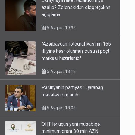
Ukraynaya raket tədarükü niyə
azalıb? Zelenskidən diqqətçəkən
açıqlama
5 Avqust 19:32
"Azərbaycan fotoqrafiyasının 165
illiyinə həsr olunmuş xüsusi poçt
markası hazırlanıb"
5 Avqust 18:18
Paşinyanın partiyası: Qarabağ
məsələsi qapanıb
5 Avqust 18:08
QHT-lər üçün yeni müsabiqə: