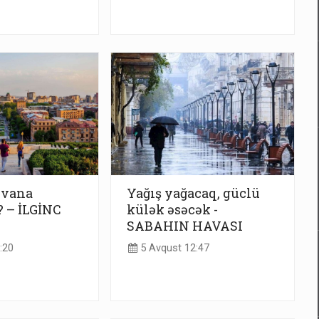
rəvana
Yağış yağacaq, güclü
 – İLGİNC
külək əsəcək -
SABAHIN HAVASI
:20
5 Avqust 12:47