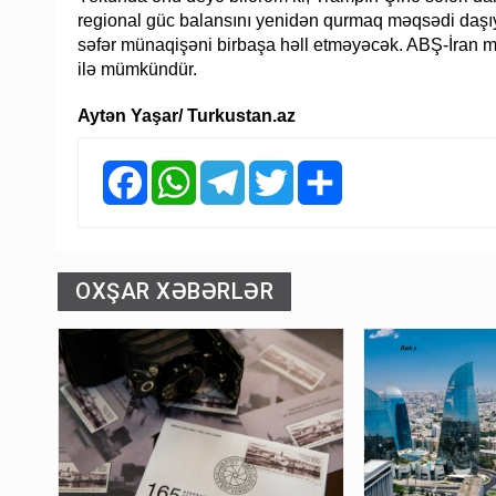
regional güc balansını yenidən qurmaq məqsədi daşıy
səfər münaqişəni birbaşa həll etməyəcək. ABŞ-İran mün
ilə mümkündür.
Aytən Yaşar/ Turkustan.az
Facebook
WhatsApp
Telegram
Twitter
Share
OXŞAR XƏBƏRLƏR