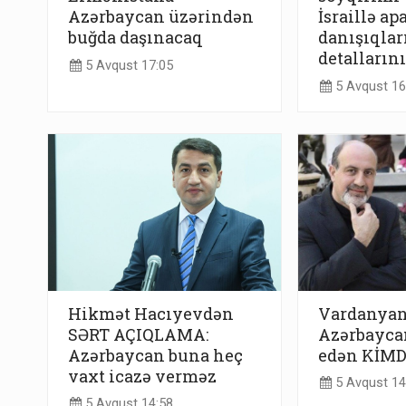
Azərbaycan üzərindən
İsraillə ap
buğda daşınacaq
danışıqlar
detallarını
5 Avqust 17:05
5 Avqust 16
Hikmət Hacıyevdən
Vardanyan
SƏRT AÇIQLAMA:
Azərbayca
Azərbaycan buna heç
edən KİMDİ
vaxt icazə verməz
5 Avqust 14
5 Avqust 14:58