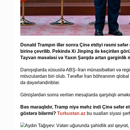
Donald Trampın illər sonra Çinə etdiyi rəsmi səf
birinə çevrilib. Pekində Xi Jinping ilə keçirilən g
Tayvan məsələsi və Yaxın Şərqdə artan gərginlik 
Danışıqlarda xüsusilə ABŞ–İran münasibətləri və reg
mövzulardan biri olub. Tərəflər İran böhranının qlobal 
də dəyərləndiriblər.
Görüşlərdən sonra verilən mesajlarda qarşılıqlı əməkd
Bəs maraqlıdır, Tramp niyə məhz indi Çinə səfər e
göstərə bilərmi?
Turkustan.az
bu sualları siyasi şə