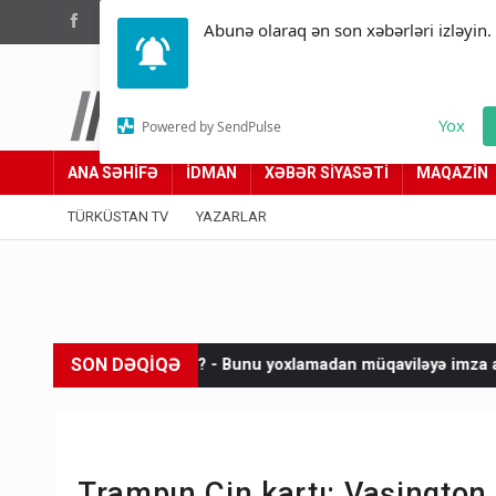
(012) 449 94 05
Abunə olaraq ən son xəbərləri izləyin.
Türküstan.az
Yox
Powered by SendPulse
Adımız yolumuzdur
ANA SƏHİFƏ
İDMAN
XƏBƏR SİYASƏTİ
MAQAZİN
TÜRKÜSTAN TV
YAZARLAR
SON DƏQİQƏ
rsınız? - Bunu yoxlamadan müqaviləyə imza atmayın
Netanyahu
Trampın Çin kartı: Vaşinqton