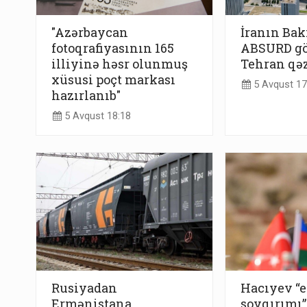
"Azərbaycan
İranın Bak
fotoqrafiyasının 165
ABSURD gö
illiyinə həsr olunmuş
Tehran qəz
xüsusi poçt markası
5 Avqust 17
hazırlanıb"
5 Avqust 18:18
Rusiyadan
Hacıyev “
Ermənistana
soyqırımı”