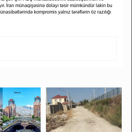
ır. İran münaqişəsinə dolayı təsir mümkündür lakin bu
asibətlərində kompromis yalnız tərəflərin öz razılığı