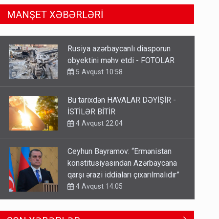
MANŞET XƏBƏRLƏRİ
Bu tarixdən HAVALAR DƏYİŞİR -
İSTİLƏR BİTİR
4 Avqust 22:04
Ceyhun Bayramov: “Ermənistan
konstitusiyasından Azərbaycana
qarşı ərazi iddiaları çıxarılmalıdır”
4 Avqust 14:05
TƏCİLİ! Fəlakət üçün TARİX
VERİLDİ - Bu bölgələr xəritədən
silinəcək
4 Avqust 12:01