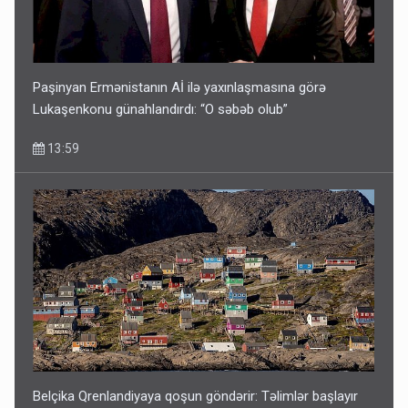
Paşinyan Ermənistanın Aİ ilə yaxınlaşmasına görə
Lukaşenkonu günahlandırdı: “O səbəb olub”
13:59
Belçika Qrenlandiyaya qoşun göndərir: Təlimlər başlayır