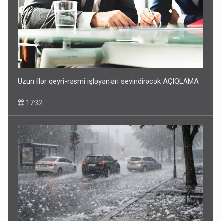
Geri çağırılan səfir Abel Məhərrəmovun oğludur - DOSYE
14:07
Uzun illər qeyri-rəsmi işləyənləri sevindirəcək AÇIQLAMA
17:32
Media və Yayım Şurasına əlavə hüquq və vəzifələr verilib
13:24