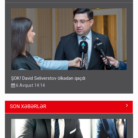
ŞOK! David Seliverstov ölkədən qaçdı
6 Avqust 14:14
SON XƏBƏRLƏR