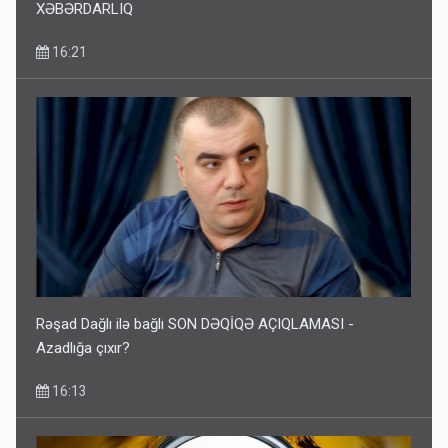
XƏBƏRDARLIQ
16:21
Rəşad Dağlı ilə bağlı SON DƏQİQƏ AÇIQLAMASI -
Azadlığa çıxır?
16:13