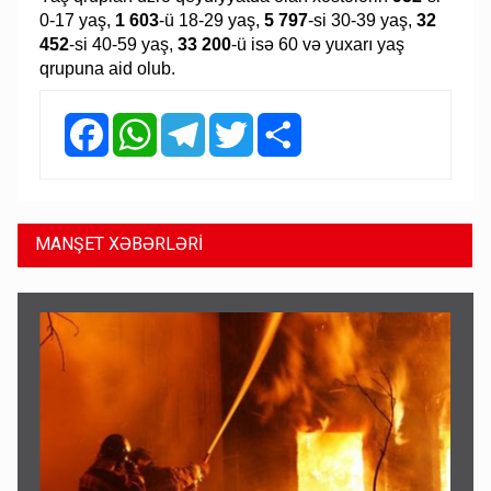
0-17 yaş,
1 603
-ü 18-29 yaş,
5 797
-si 30-39 yaş,
32
452
-si 40-59 yaş,
33 200
-ü isə 60 və yuxarı yaş
qrupuna aid olub.
Facebook
WhatsApp
Telegram
Twitter
Share
MANŞET XƏBƏRLƏRİ