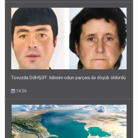
Tovuzda DƏHŞƏT: bibisini odun parçası ilə döyüb öldürdü
14:56