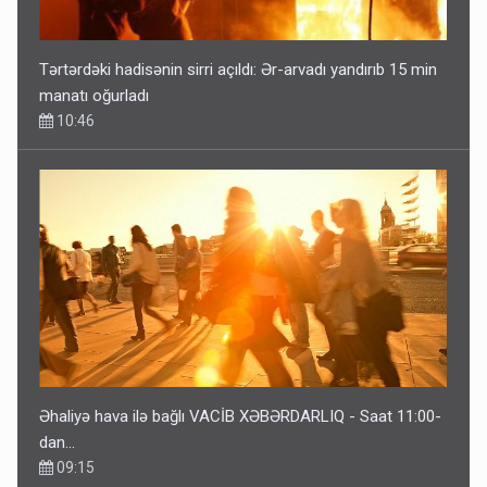
Tərtərdəki hadisənin sirri açıldı: Ər-arvadı yandırıb 15 min
manatı oğurladı
10:46
Əhaliyə hava ilə bağlı VACİB XƏBƏRDARLIQ - Saat 11:00-
dan…
09:15