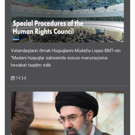
Vətəndaşların Əmək Hüquqlarını Müdafiə Liqası BMT-nin
“Mədəni hüquqlar sahəsində xüsusi məruzəçisinə
hesabat təqdim edib
14:34