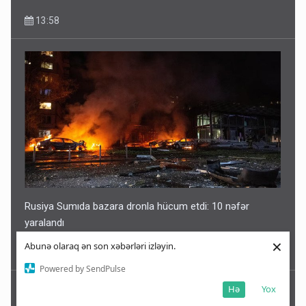
13:58
Rusiya Sumıda bazara dronla hücum etdi: 10 nəfər
yaralandı
×
Abunə olaraq ən son xəbərləri izləyin.
13:51
Powered by SendPulse
Hə
Yox