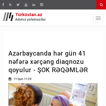
Türküstan.az
Adımız yolumuzdur
Azərbaycanda hər gün 41
nəfərə xərçəng diaqnozu
qoyulur - ŞOK RƏQƏMLƏR
11 İyun 11:29