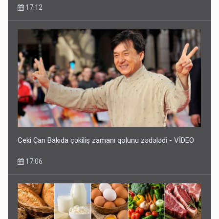
17:12
Ceki Çan Bakıda çəkiliş zamanı qolunu zədələdi - VİDEO
17:06