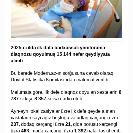
2025-ci ildə ilk dəfə bədxassəli yenitörəmə
diaqnozu qoyulmuş 15 144 nəfər qeydiyyata
alınıb.
Bu barədə Modern.az-ın sorğusuna cavab olaraq
Dövlət Statistika Komitəsindən məlumat verilib.
Məlumata görə, ilk dəfə diaqnoz qoyulan xəstələrin
6
787
-si kişi,
8 357
-si isə qadın olub.
Ayrı-ayrı lokalizasiyalar üzrə ilk dəfə qeydə alınan
xəstələrin sayı ağız boşluğu və udlaq xərçəngi üzrə
237
, dodaq xərçəngi üzrə
21
, qida borusu xərçəngi
üzrə
463
, mədə xərçəngi üzrə
1 392
nəfər təşkil edib.