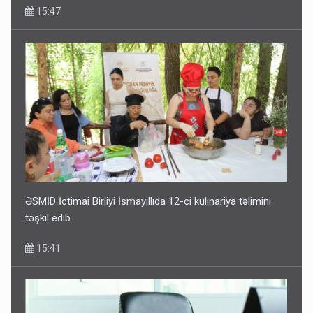
15:47
ƏSMİD İctimai Birliyi İsmayıllıda 12-ci kulinariya təlimini
təşkil edib
15:41