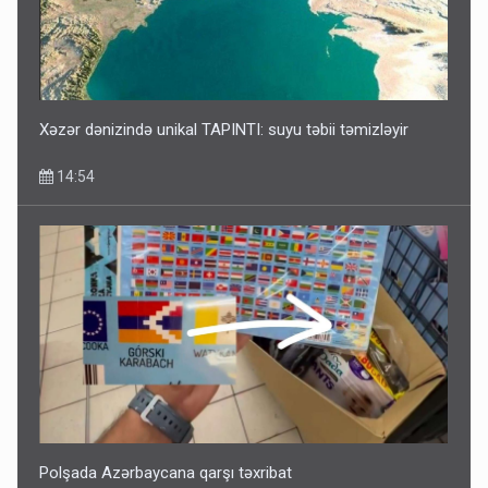
Xəzər dənizində unikal TAPINTI: suyu təbii təmizləyir
14:54
Polşada Azərbaycana qarşı təxribat