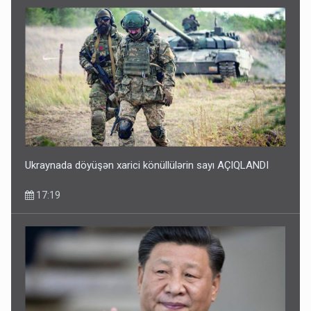
Ukraynada döyüşən xarici könüllülərin sayı AÇIQLANDI
17:19