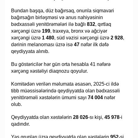
Bundan başqa, düz bağırsaq, onunla siqmavari
bağırsağın birləşməsi və anus nahiyəsinin
bədxassəli yenitörəmələri ilə bağlı
832
, qırtlaq
xərçəngi üzrə
199
, traxeya, bronx və ağciyər
xərçəngi üzrə
1 480
, süd vəzisi xərçəngi üzrə
2 928
,
dərinin melanoması üzrə isə
47
nəfər ilk dəfə
qeydiyyata alınıb.
Bu göstəricilər hər gün orta hesabla 41 nəfərə
xərçəng xəstəliyi diaqnozu qoyulur.
Komitədən verilən məlumata əsasən, 2025-ci ildə
tibb müəssisələrində qeydiyyatda olan bədxassəli
yenitörəməli xəstələrin ümumi sayı
74 004
nəfər
olub.
Qeydiyyatda olan xəstələrin
28 026
-sı kişi,
45 978
-i
qadındır.
Yaş qrupları üzrə qeydiyyatda olan xəstələrin
952
-si