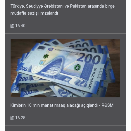
Türkiyə, Səudiyyə Ərəbistanı və Pakistan arasında birgə
müdafiə sazişi imzalandı
16:40
Kimlərin 10 min manat maaş alacağı açıqlandı - RƏSMİ
16:28