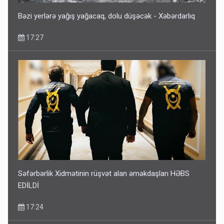
Bəzi yerlərə yağış yağacaq, dolu düşəcək - Xəbərdarlıq
17:27
Kartdan karta istədiyiniz qədər köçürmə edə bilərsiniz -
VİDEO
11:06
Səfərbərlik Xidmətinin rüşvət alan əməkdaşları HƏBS
EDİLDİ
17:24