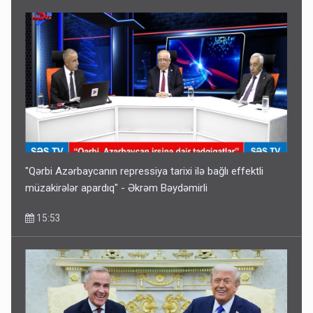
Bu ölkələrə şəxsiyyət vəsiqəsi ilə gedə biləcəksiniz -
SİYAHI
10:53
"Qərbi Azərbaycanın repressiya tarixi ilə bağlı effektli
müzakirələr apardıq" - Əkrəm Bəydəmirli
15:53