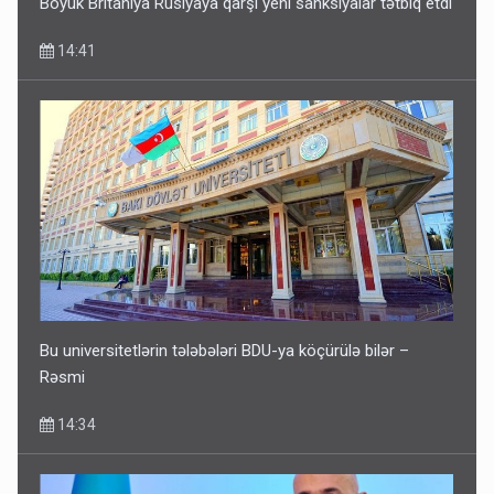
Böyük Britaniya Rusiyaya qarşı yeni sanksiyalar tətbiq etdi
14:41
Bu universitetlərin tələbələri BDU-ya köçürülə bilər –
Rəsmi
14:34