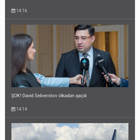
14:16
ŞOK! David Seliverstov ölkədən qaçdı
14:14