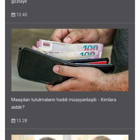
gözləyir
13:40
Maaşdan tutulmaların həddi müəyyənləşib - Kimlərə
aiddir?
13:28