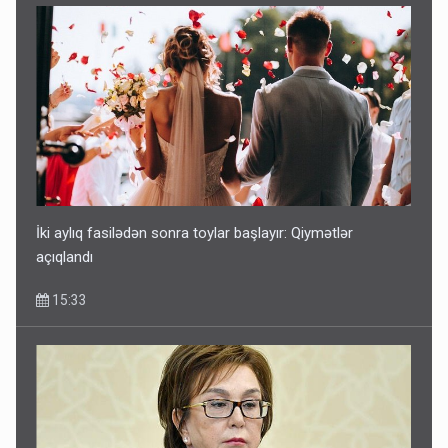
İki aylıq fasilədən sonra toylar başlayır: Qiymətlər
açıqlandı
15:33