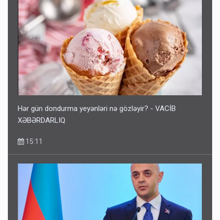
Hər gün dondurma yeyənləri nə gözləyir? - VACİB
XƏBƏRDARLIQ
15:11