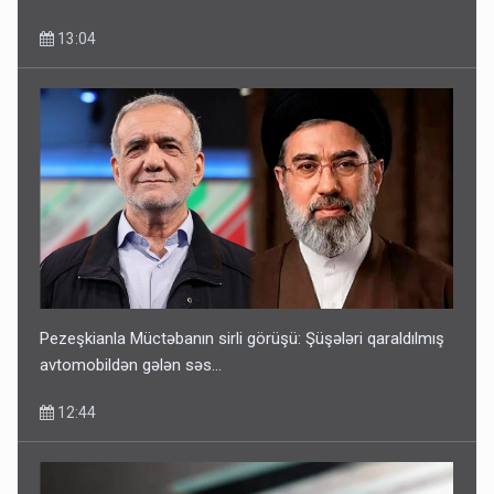
13:04
Pezeşkianla Müctəbanın sirli görüşü: Şüşələri qaraldılmış
avtomobildən gələn səs...
12:44