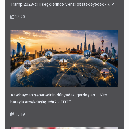
Tramp 2028-ci il seçkilərində Vensi dəstəkləyəcək - KİV
15:20
Azərbaycan şəhərlərinin dünyadakı qardaşları – Kim
harayla əməkdaşlıq edir? - FOTO
15:19