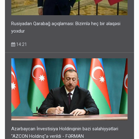
Rusiyadan Qarabağ açıqlaması: Bizimlə heç bir əlaqəsi
yoxdur
14:21
Azərbaycan İnvestisiya Holdinqinin bəzi səlahiyyətləri
"AZCON Holdinq"ə verildi - FƏRMAN