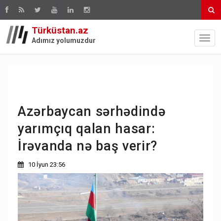
Türküstan.az
Adımız yolumuzdur
Azərbaycan sərhədində
yarımçıq qalan hasar:
İrəvanda nə baş verir?
10 İyun 23:56