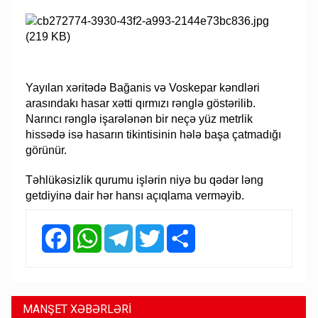
Yayılan xəritədə Bağanis və Voskepar kəndləri
arasındakı hasar xətti qırmızı rənglə göstərilib.
Narıncı rənglə işarələnən bir neçə yüz metrlik
hissədə isə hasarın tikintisinin hələ başa çatmadığı
görünür.
Təhlükəsizlik qurumu işlərin niyə bu qədər ləng
getdiyinə dair hər hansı açıqlama verməyib.
Facebook
WhatsApp
Telegram
Twitter
Share
MANŞET XƏBƏRLƏRİ