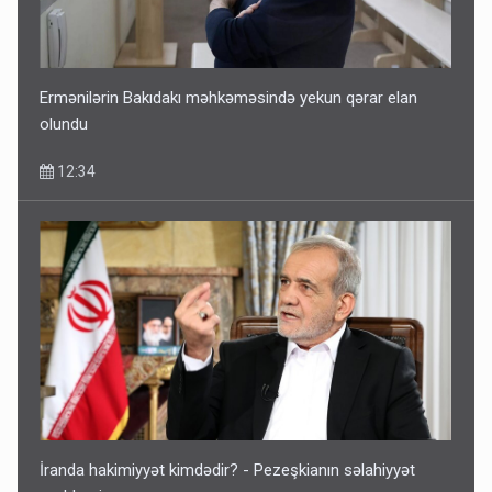
Ermənilərin Bakıdakı məhkəməsində yekun qərar elan
olundu
12:34
İranda hakimiyyət kimdədir? - Pezeşkianın səlahiyyət