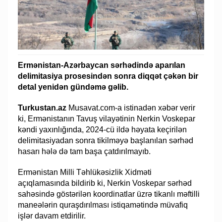
Ermənistan-Azərbaycan sərhədində aparılan
delimitasiya prosesindən sonra diqqət çəkən bir
detal yenidən gündəmə gəlib.
Turkustan.az
Musavat.com-a istinadən xəbər verir
ki, Ermənistanın Tavuş vilayətinin Nerkin Voskepar
kəndi yaxınlığında, 2024-cü ildə həyata keçirilən
delimitasiyadan sonra tikilməyə başlanılan sərhəd
hasarı hələ də tam başa çatdırılmayıb.
Ermənistan Milli Təhlükəsizlik Xidməti
açıqlamasında bildirib ki, Nerkin Voskepar sərhəd
sahəsində göstərilən koordinatlar üzrə tikanlı məftilli
maneələrin quraşdırılması istiqamətində müvafiq
işlər davam etdirilir.