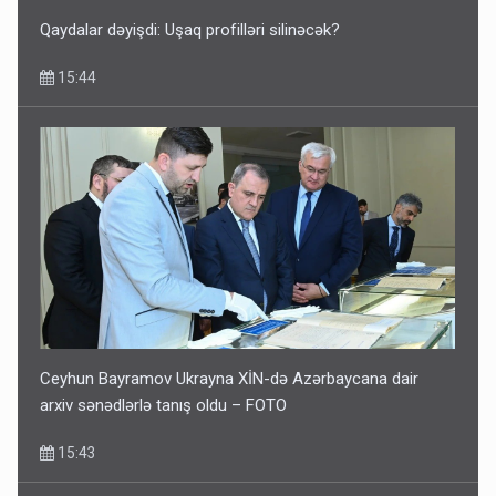
Qaydalar dəyişdi: Uşaq profilləri silinəcək?
15:44
Ceyhun Bayramov Ukrayna XİN-də Azərbaycana dair
arxiv sənədlərlə tanış oldu – FOTO
15:43