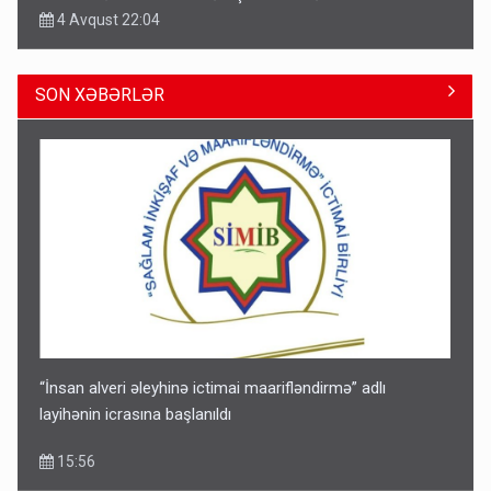
4 Avqust 22:04
SON XƏBƏRLƏR
ŞOK! David Seliverstov ölkədən qaçdı
14:14
“İnsan alveri əleyhinə ictimai maarifləndirmə” adlı
layihənin icrasına başlanıldı
15:56