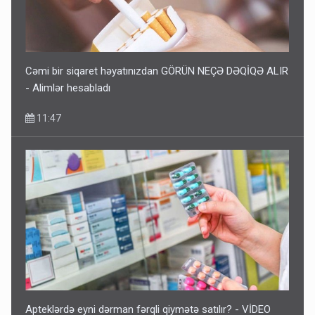
Cəmi bir siqaret həyatınızdan GÖRÜN NEÇƏ DƏQİQƏ ALIR
- Alimlər hesabladı
11:47
Apteklərdə eyni dərman fərqli qiymətə satılır? - VİDEO