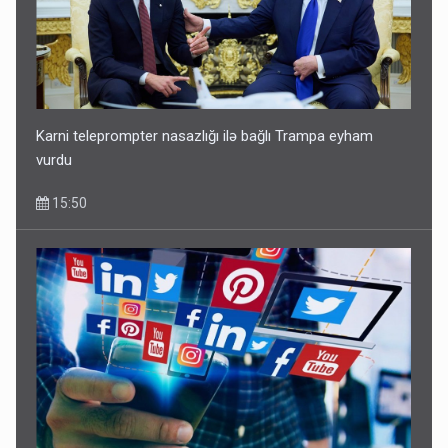
Ərdoğana sui-qəsd planının iştirakçısı detalları açıqladı
5 Avqust 16:56
Karni teleprompter nasazlığı ilə bağlı Trampa eyham
vurdu
15:50