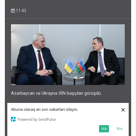
11:43
Azərbaycan və Ukrayna XİN başçıları görüşdü
11:43
×
Abunə olaraq ən son xəbərləri izləyin.
Powered by SendPulse
Hə
Yox