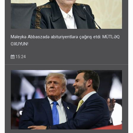
Məleykə Abbaszadə abituriyentlərə çağırış etdi: MÜTLƏQ
OXUYUN!
15:24