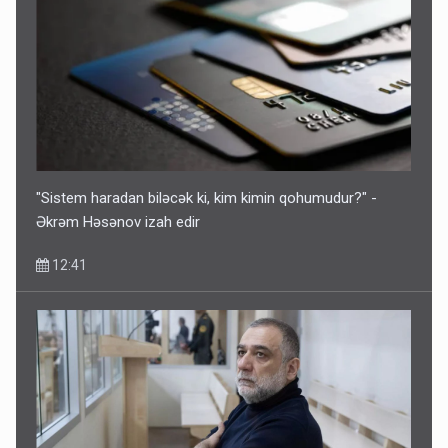
"Sistem haradan biləcək ki, kim kimin qohumudur?" -
Əkrəm Həsənov izah edir
12:41