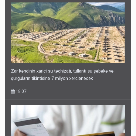
Zar kəndinin xarici su təchizatı, tullantı su şəbəkə və
qurğuların tikintisinə 7 milyon xərclənəcək
18:07