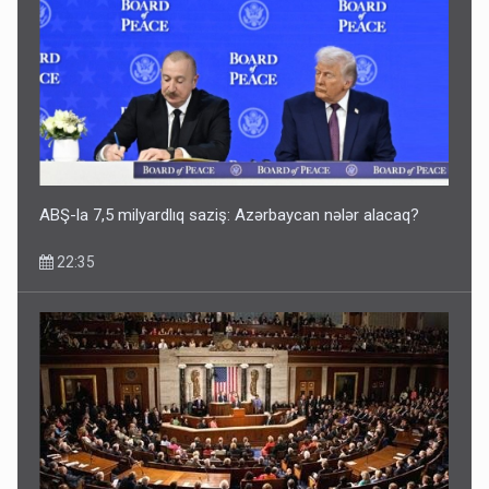
Geri çağırılan səfir Abel Məhərrəmovun oğludur - DOSYE
14:07
ABŞ-la 7,5 milyardlıq saziş: Azərbaycan nələr alacaq?
22:35
Media və Yayım Şurasına əlavə hüquq və vəzifələr verilib