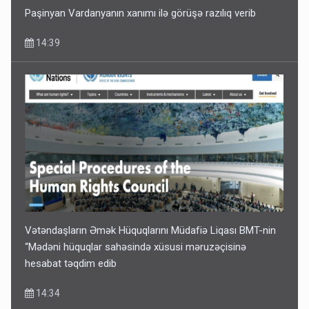
Paşinyan Vardanyanın xanımı ilə görüşə razılıq verib
14:39
Vətəndaşların Əmək Hüquqlarını Müdafiə Liqası BMT-nin
“Mədəni hüquqlar sahəsində xüsusi məruzəçisinə
hesabat təqdim edib
14:34