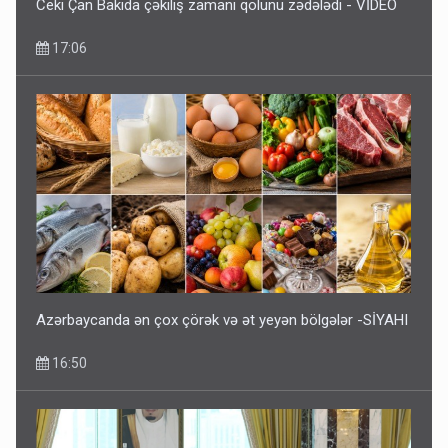
Ceki Çan Bakıda çəkiliş zamanı qolunu zədələdi - VİDEO
17:06
Azərbaycanda ən çox çörək və ət yeyən bölgələr -SİYAHI
16:50