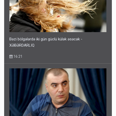
Bəzi bölgələrdə iki gün güclü külək əsəcək -
XƏBƏRDARLIQ
16:21