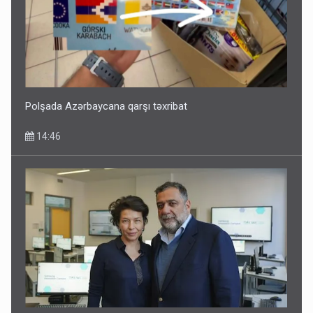
Polşada Azərbaycana qarşı təxribat
14:46