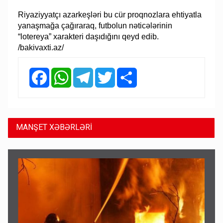
Riyaziyyatçı azarkeşləri bu cür proqnozlara ehtiyatla
yanaşmağa çağıraraq, futbolun nəticələrinin
“lotereya” xarakteri daşıdığını qeyd edib.
/bakivaxti.az/
Facebook
WhatsApp
Telegram
Twitter
Share
MANŞET XƏBƏRLƏRİ