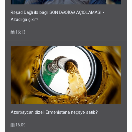
Rəşad Dağlı ilə bağlı SON DƏQİQƏ AÇIQLAMASI -
Azadlığa çıxır?
16:13
Azərbaycan dizeli Ermənistana neçəyə satıb?
16:09