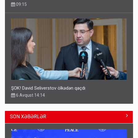
09:15
ŞOK! David Seliverstov ölkədən qaçdı
6 Avqust 14:14
SON XƏBƏRLƏR