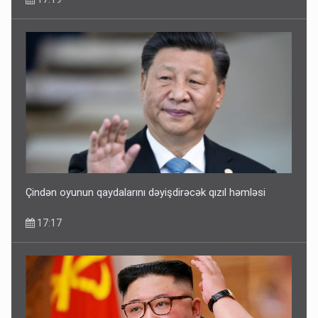
Çindən oyunun qaydalarını dəyişdirəcək qızıl həmləsi
17:17