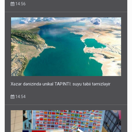
14:56
Xəzər dənizində unikal TAPINTI: suyu təbii təmizləyir
14:54