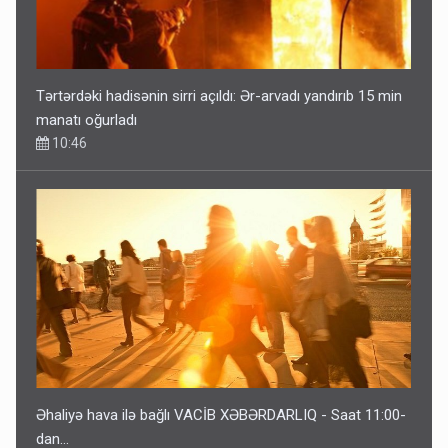
Tərtərdəki hadisənin sirri açıldı: Ər-arvadı yandırıb 15 min
manatı oğurladı
10:46
Əhaliyə hava ilə bağlı VACİB XƏBƏRDARLIQ - Saat 11:00-
dan…