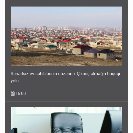
Sənədsiz ev sahiblərinin nəzərinə: Çıxarış almağın hüquqi
yolu
16:00