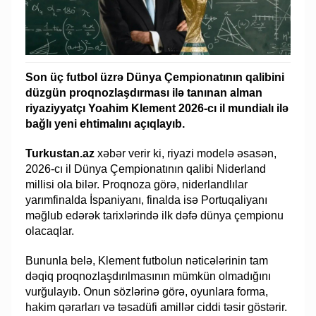
Son üç futbol üzrə Dünya Çempionatının qalibini
düzgün proqnozlaşdırması ilə tanınan alman
riyaziyyatçı Yoahim Klement 2026-cı il mundialı ilə
bağlı yeni ehtimalını açıqlayıb.
Turkustan.az
xəbər verir ki, riyazi modelə əsasən,
2026-cı il Dünya Çempionatının qalibi Niderland
millisi ola bilər. Proqnoza görə, niderlandlılar
yarımfinalda İspaniyanı, finalda isə Portuqaliyanı
məğlub edərək tarixlərində ilk dəfə dünya çempionu
olacaqlar.
Bununla belə, Klement futbolun nəticələrinin tam
dəqiq proqnozlaşdırılmasının mümkün olmadığını
vurğulayıb. Onun sözlərinə görə, oyunlara forma,
hakim qərarları və təsadüfi amillər ciddi təsir göstərir.