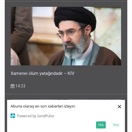
Xamenei ölüm yatağındadır – KİV
14:33
×
Abunə olaraq ən son xəbərləri izləyin.
Powered by SendPulse
Hə
Yox