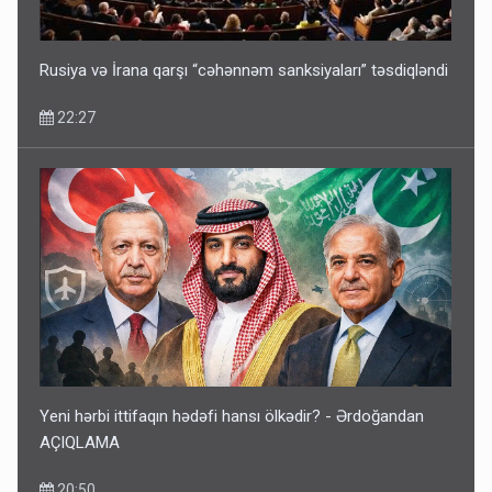
13:24
Rusiya və İrana qarşı “cəhənnəm sanksiyaları” təsdiqləndi
22:27
Kartdan karta istədiyiniz qədər köçürmə edə bilərsiniz -
VİDEO
11:06
Yeni hərbi ittifaqın hədəfi hansı ölkədir? - Ərdoğandan
AÇIQLAMA
20:50