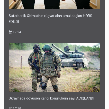
Səfərbərlik Xidmətinin rüşvət alan əməkdaşları HƏBS
EDİLDİ
17:24
Ukraynada döyüşən xarici könüllülərin sayı AÇIQLANDI
17:19