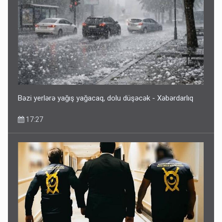
Bəzi yerlərə yağış yağacaq, dolu düşəcək - Xəbərdarlıq
17:27