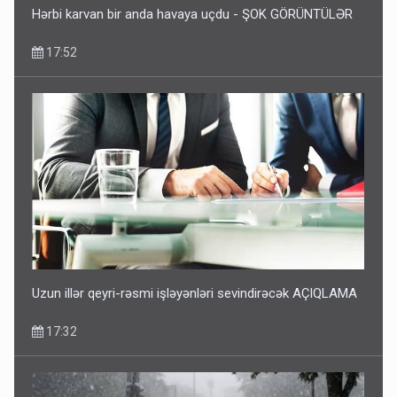
Hərbi karvan bir anda havaya uçdu - ŞOK GÖRÜNTÜLƏR
17:52
Uzun illər qeyri-rəsmi işləyənləri sevindirəcək AÇIQLAMA
17:32