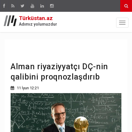
Türküstan.az
Adımız yolumuzdur
Alman riyaziyyatçı DÇ-nin
qalibini proqnozlaşdırıb
11 İyun 12:21