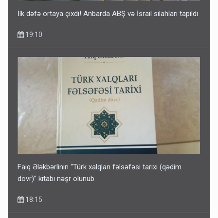
İlk dəfə ortaya çıxdı! Anbarda ABŞ və İsrail silahları tapıldı
19:10
Faiq Ələkbərlinin “Türk xalqları fəlsəfəsi tarixi (qədim
dövr)” kitabı nəşr olunub
18:15