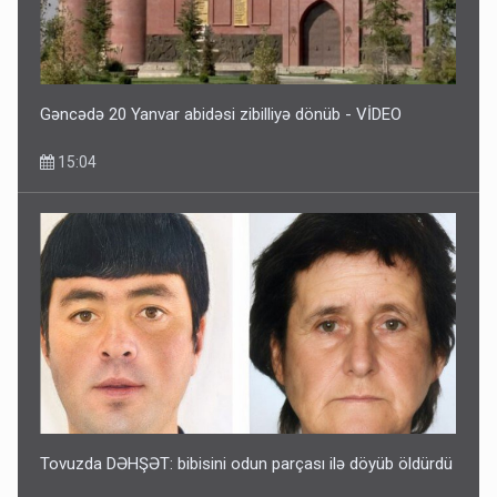
Gəncədə 20 Yanvar abidəsi zibilliyə dönüb - VİDEO
15:04
Tovuzda DƏHŞƏT: bibisini odun parçası ilə döyüb öldürdü