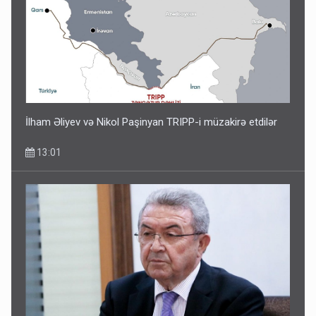
İlham Əliyev və Nikol Paşinyan TRIPP-i müzakirə etdilər
13:01