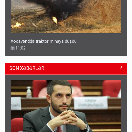
Xocavənddə traktor minaya düşdü
11:02
SON XƏBƏRLƏR
Pakistan prezidentindən Azərbaycanla bağlı açıqlama