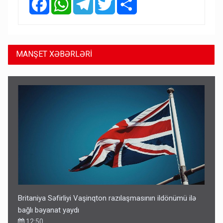
MANŞET XƏBƏRLƏRİ
Britaniya Səfirliyi Vaşinqton razılaşmasının ildönümü ilə
bağlı bəyanat yaydı
12:50