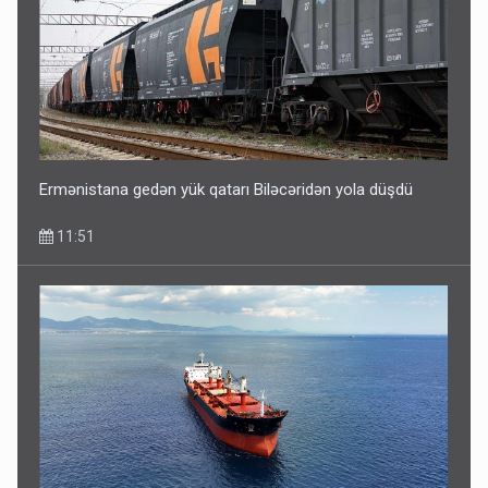
Ermənistana gedən yük qatarı Biləcəridən yola düşdü
11:51