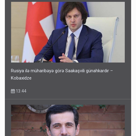
Keçmiş nazirin mənsub olduğu nəslin 6 min yaşı var?
12:56
Rusiya ilə müharibəyə görə Saakaşvili günahkardır –
Kobaxidze
13:44