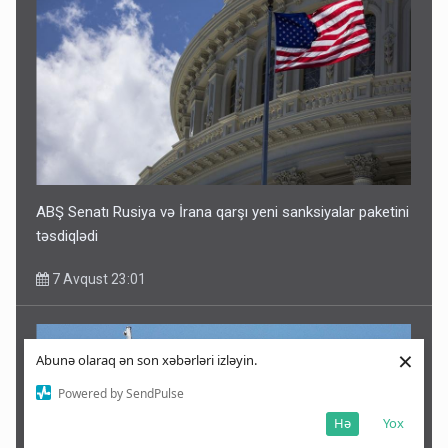
ABŞ Senatı Rusiya və İrana qarşı yeni sanksiyalar paketini
təsdiqlədi
7 Avqust 23:01
×
Abunə olaraq ən son xəbərləri izləyin.
Powered by SendPulse
Hə
Yox