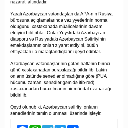
nəzarəti altındadır.
Yaralı Azərbaycan vətəndaşları da APA-nın Rusiya
bürosuna açıqlamalarında vəziyyətlərinin normal
olduğunu, xəstəxanada müalicələrinin davam
etdiyini bildiriblər. Onlar Yeyskdəki Azərbaycan
diasporu və Rusiyadakı Azərbaycan Səfirliyinin
əməkdaşlarının onları ziyarət etdiyini, bütün
ehtiyacları ilə maraqlandıqlarını qeyd ediblər.
Azərbaycan vətəndaşlarının gələn həftənin birinci
günü xəstəxanadan buraxılacağı bildirilib. Lakin
onların üstündə sənədlər olmadığına görə (PUA
hücumu zamanı sənədlər gəmidə itib-red)
xəstəxanadan buraxılmanın bir müddət uzanacağı
bildirilib.
Qeyd olunub ki, Azərbaycan səfirliyi onların
sənədlərinin təmin olunmasıı üzərində işləyir.
Facebook
WhatsApp
Telegram
Twitter
Share