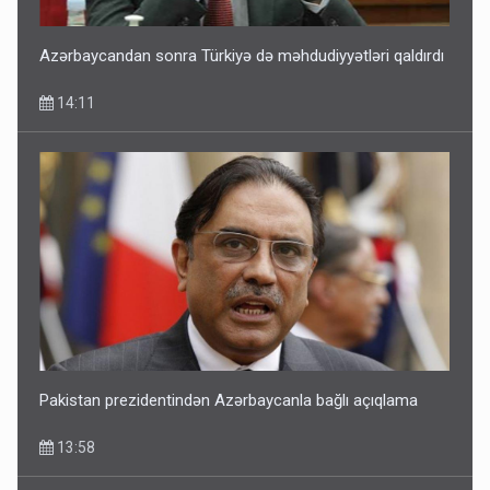
13:58
Azərbaycandan sonra Türkiyə də məhdudiyyətləri qaldırdı
14:11
Sənədsiz ev sahiblərinin nəzərinə: Çıxarış almaq üçün...
13:10
Pakistan prezidentindən Azərbaycanla bağlı açıqlama
13:58