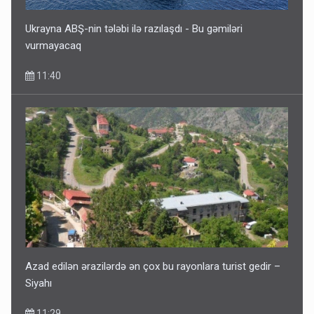
Ukrayna ABŞ-nin tələbi ilə razılaşdı - Bu gəmiləri
vurmayacaq
11:40
Azad edilən ərazilərdə ən çox bu rayonlara turist gedir –
Siyahı
11:29