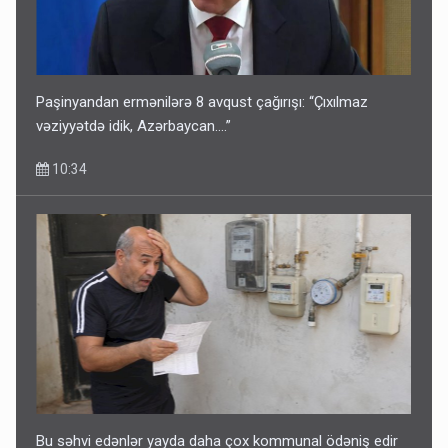
Paşinyandan ermənilərə 8 avqust çağırışı: “Çıxılmaz
vəziyyətdə idik, Azərbaycan….”
10:34
Bu səhvi edənlər yayda daha çox kommunal ödəniş edir