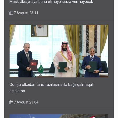
Mask Ukraynaya bunu etməyə icazə verməyəcək
7 Avqust 23:11
Qonşu ölkədən tarixi razılaşma ilə bağlı qalmaqallı
açıqlama
7 Avqust 23:04