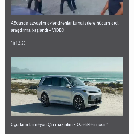
Ağdaşda azyaşlını evləndirənlər jurnalistlərə hücum etdi:
araşdırma başlandı - VİDEO
12:23
Oğurlana bilməyən Çin maşınları - Özəllikləri nədir?