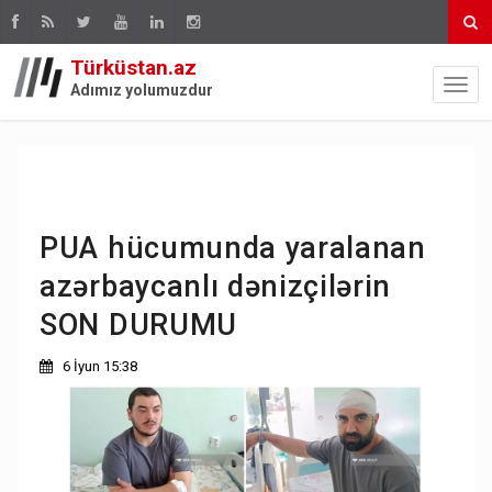
Türküstan.az
Adımız yolumuzdur
PUA hücumunda yaralanan
azərbaycanlı dənizçilərin
SON DURUMU
6 İyun 15:38