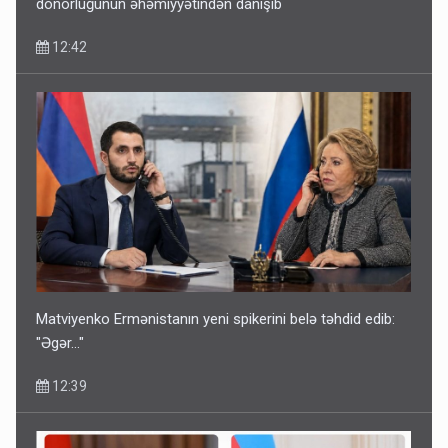
donorluğunun əhəmiyyətindən danışıb
12:42
Matviyenko Ermənistanın yeni spikerini belə təhdid edib:
"Əgər..."
12:39