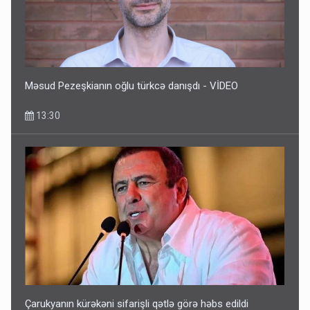
Məsud Pezeşkianın oğlu türkcə danışdı - VİDEO
13:30
Çarukyanın kürəkəni sifarişli qətlə görə həbs edildi