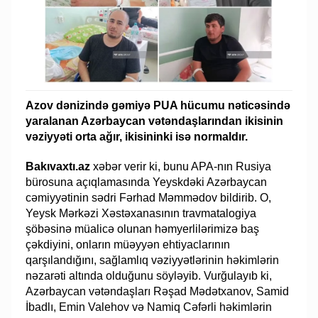
Azov dənizində gəmiyə PUA hücumu nəticəsində
yaralanan Azərbaycan vətəndaşlarından ikisinin
vəziyyəti orta ağır, ikisininki isə normaldır.
Bakıvaxtı.az
xəbər verir ki, bunu APA-nın Rusiya
bürosuna açıqlamasında Yeyskdəki Azərbaycan
cəmiyyətinin sədri Fərhad Məmmədov bildirib. O,
Yeysk Mərkəzi Xəstəxanasının travmatalogiya
şöbəsinə müalicə olunan həmyerlilərimizə baş
çəkdiyini, onların müəyyən ehtiyaclarının
qarşılandığını, sağlamlıq vəziyyətlərinin həkimlərin
nəzarəti altında olduğunu söyləyib. Vurğulayıb ki,
Azərbaycan vətəndaşları Rəşad Mədətxanov, Samid
İbadlı, Emin Valehov və Namiq Cəfərli həkimlərin