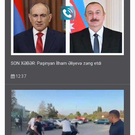
SON XƏBƏR: Paşinyan İlham Əliyevə zəng etdi
12:37