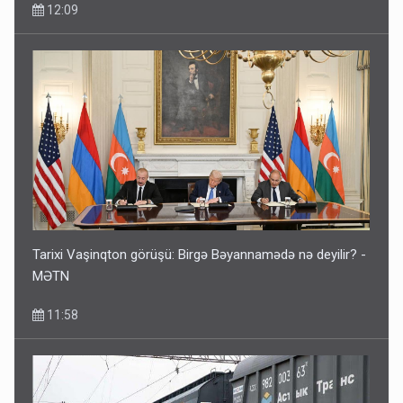
12:09
Tarixi Vaşinqton görüşü: Birgə Bəyannamədə nə deyilir? -
MƏTN
11:58