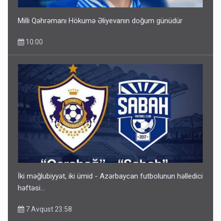
Milli Qəhrəmanı Hökumə Əliyevanın doğum günüdür
10:00
İki məğlubiyyət, iki ümid - Azərbaycan futbolunun həlledici
həftəsi...
7 Avqust 23:58