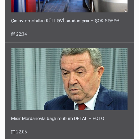
Çin avtomobilləri KÜTLƏVİ sıradan çıxır – ŞOK SƏBƏB
22:34
Misir Mərdanovla bağlı mühüm DETAL – FOTO
22:05