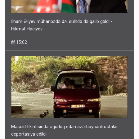
İlham Əliyev müharibədə də, sülhdə də qalib gəldi -
Hikmət Hacıyev
15:02
Məscid tikintisində oğurluq edən azərbaycanlı ustalar
deportasiya edildi