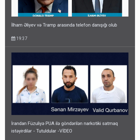
İlham Əliyev və Tramp arasında telefon danışığı olub
19:37
İrandan Füzuliyə PUA ilə göndərilən narkotiki satmaq
istəyirdilər - Tutuldular -VİDEO