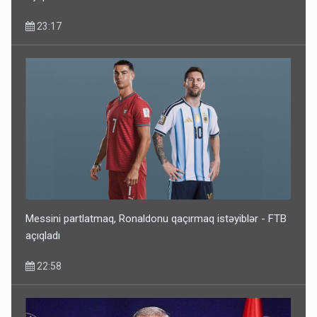
23:17
İlham Əliyev müharibədə də, sülhdə də qalib gəldi -
Hikmət Hacıyev
15:02
Messini partlatmaq, Ronaldonu qaçırmaq istəyiblər - FTB
açıqladı
22:58