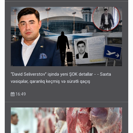
“David Seliverstov” işində yeni ŞOK detallar - - Saxta
vəsiqələr, qaranlıq keçmiş və sürətli qaçış
16:49