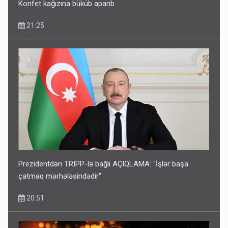
Konfet kağızına büküb aparıb
21:25
Prezidentdən TRIPP-lə bağlı AÇIQLAMA: "İşlər başa
çatmaq mərhələsindədir"
20:51