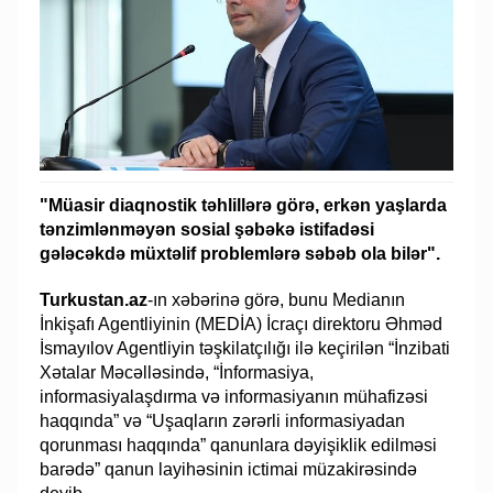
"Müasir diaqnostik təhlillərə görə, erkən yaşlarda
tənzimlənməyən sosial şəbəkə istifadəsi
gələcəkdə müxtəlif problemlərə səbəb ola bilər".
Turkustan.az
-ın xəbərinə görə, bunu Medianın
İnkişafı Agentliyinin (MEDİA) İcraçı direktoru Əhməd
İsmayılov Agentliyin təşkilatçılığı ilə keçirilən “İnzibati
Xətalar Məcəlləsində, “İnformasiya,
informasiyalaşdırma və informasiyanın mühafizəsi
haqqında” və “Uşaqların zərərli informasiyadan
qorunması haqqında” qanunlara dəyişiklik edilməsi
barədə” qanun layihəsinin ictimai müzakirəsində