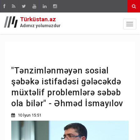
Türküstan.az
Adımız yolumuzdur
"Tənzimlənməyən sosial
şəbəkə istifadəsi gələcəkdə
müxtəlif problemlərə səbəb
ola bilər" - Əhməd İsmayılov
10 İyun 15:51