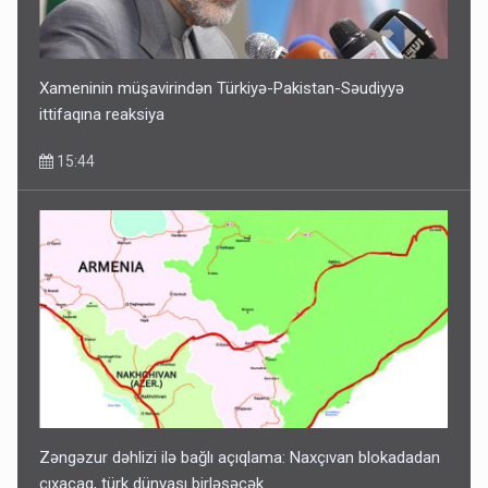
Xameninin müşavirindən Türkiyə-Pakistan-Səudiyyə
ittifaqına reaksiya
15:44
Zəngəzur dəhlizi ilə bağlı açıqlama: Naxçıvan blokadadan
çıxacaq, türk dünyası birləşəcək