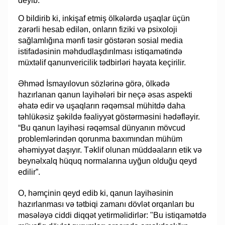
deyib.
O bildirib ki, inkişaf etmiş ölkələrdə uşaqlar üçün
zərərli hesab edilən, onların fiziki və psixoloji
sağlamlığına mənfi təsir göstərən sosial media
istifadəsinin məhdudlaşdırılması istiqamətində
müxtəlif qanunvericilik tədbirləri həyata keçirilir.
Əhməd İsmayılovun sözlərinə görə, ölkədə
hazırlanan qanun layihələri bir neçə əsas aspekti
əhatə edir və uşaqların rəqəmsal mühitdə daha
təhlükəsiz şəkildə fəaliyyət göstərməsini hədəfləyir.
“Bu qanun layihəsi rəqəmsal dünyanın mövcud
problemlərindən qorunma baxımından mühüm
əhəmiyyət daşıyır. Təklif olunan müddəaların etik və
beynəlxalq hüquq normalarına uyğun olduğu qeyd
edilir”.
O, həmçinin qeyd edib ki, qanun layihəsinin
hazırlanması və tətbiqi zamanı dövlət orqanları bu
məsələyə ciddi diqqət yetirməlidirlər: "Bu istiqamətdə