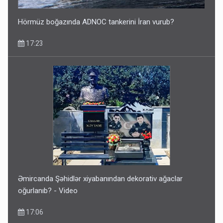
Hörmüz boğazında ADNOC tankerini İran vurub?
17:23
Əmircanda Şəhidlər xiyabanından dekorativ ağaclar
oğurlanıb? - Video
17:06