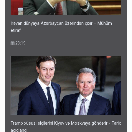
İrəvan dünyaya Azərbaycan üzərindən çıxır – Mühüm
etiraf
23:19
İrəvan dünyaya Azərbaycan üzərindən çıxır – Mühüm
etiraf
23:19
Paşinyan Əliyevə zəng etməsindən danışdı
16:18
Tramp xüsusi elçilərini Kiyev və Moskvaya göndərir - Tarix
açıqlandı