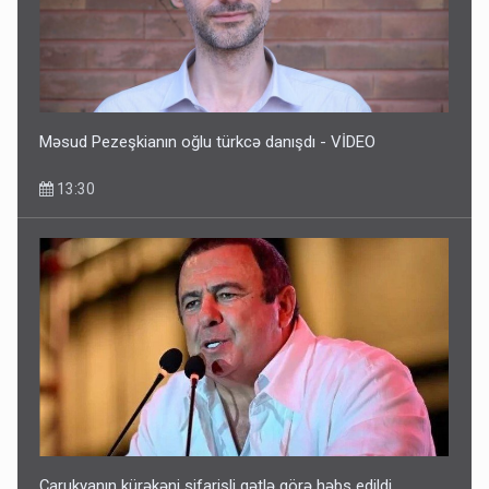
Məsud Pezeşkianın oğlu türkcə danışdı - VİDEO
13:30
Çarukyanın kürəkəni sifarişli qətlə görə həbs edildi