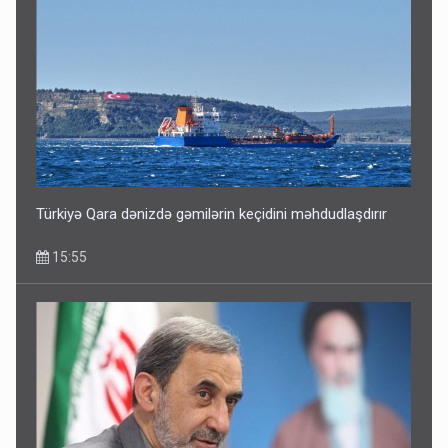
Türkiyə Qara dənizdə gəmilərin keçidini məhdudlaşdırır
15:55