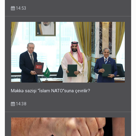
14:53
Məkkə sazişi “İslam NATO”suna çevrilir?
14:38