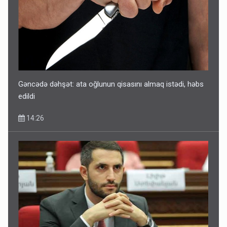
Gəncədə dəhşət: ata oğlunun qisasını almaq istədi, həbs
edildi
14:26