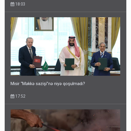
18:03
Misir “Məkkə sazişi”nə niyə qoşulmadı?
17:52