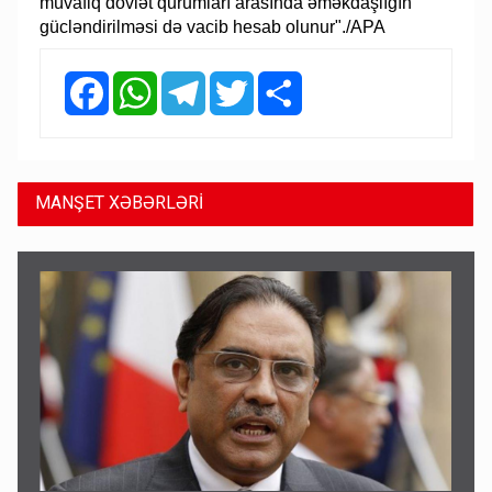
müvafiq dövlət qurumları arasında əməkdaşlığın
gücləndirilməsi də vacib hesab olunur"./APA
Facebook
WhatsApp
Telegram
Twitter
Share
MANŞET XƏBƏRLƏRİ