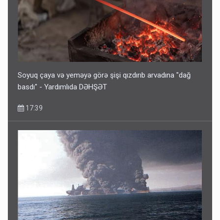
Soyuq çaya və yeməyə görə şişi qızdırıb arvadına "dağ
basdı" - Yardımlıda DƏHŞƏT
17:39