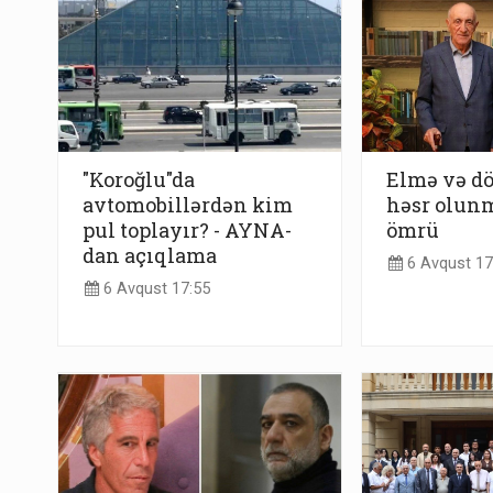
"Koroğlu"da
Elmə və dö
avtomobillərdən kim
həsr olunm
pul toplayır? - AYNA-
ömrü
dan açıqlama
6 Avqust 17
6 Avqust 17:55