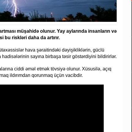
artması müşahidə olunur. Yay aylarında insanların və
bu riskləri daha da artırır.
ütəxəssislər hava şəraitindəki dəyişikliklərin, güclü
 hadisələrinin sayına birbaşa təsir göstərdiyini bildirirlər.
larına ciddi əməl etmək tövsiyə olunur. Xüsusilə, açıq
maq ildırımdan qorunmaq üçün vacibdir.