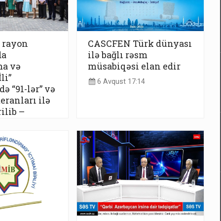
 rayon
CASCFEN Türk dünyası
da
ilə bağlı rəsm
ma və
müsabiqəsi elan edir
li”
6 Avqust 17:14
ə “91-lər” və
eranları ilə
ilib –
:17