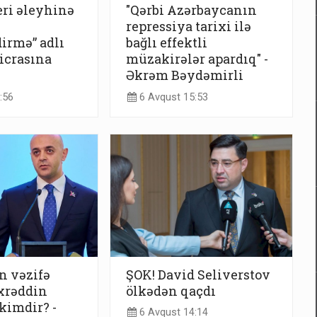
eri əleyhinə
"Qərbi Azərbaycanın
repressiya tarixi ilə
irmə” adlı
bağlı effektli
icrasına
müzakirələr apardıq" -
Əkrəm Bəydəmirli
:56
6 Avqust 15:53
n vəzifə
ŞOK! David Seliverstov
xrəddin
ölkədən qaçdı
kimdir? -
6 Avqust 14:14