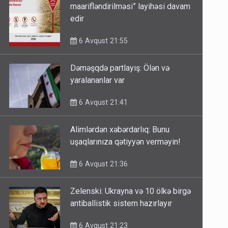
maarifləndirilməsi” layihəsi davam
edir
6 Avqust 21:55
Dəməşqdə partlayış: Ölən və
yaralananlar var
6 Avqust 21:41
Alimlərdən xəbərdarlıq: Bunu
uşaqlarınıza qətiyyən verməyin!
6 Avqust 21:36
Zelenski: Ukrayna və 10 ölkə birgə
antiballistik sistem hazırlayır
6 Avqust 21:23