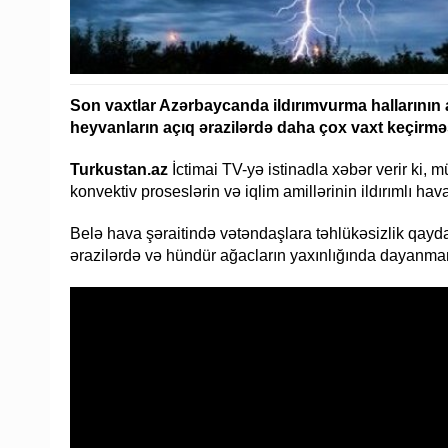
Son vaxtlar Azərbaycanda ildırımvurma hallarının 
heyvanların açıq ərazilərdə daha çox vaxt keçirməsi 
Turkustan.az
İctimai TV-yə istinadla xəbər verir ki, m
konvektiv proseslərin və iqlim amillərinin ildırımlı hava
Belə hava şəraitində vətəndaşlara təhlükəsizlik qayda
ərazilərdə və hündür ağacların yaxınlığında dayanma