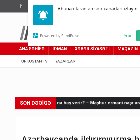
(012) 449 94 05
Abunə olaraq ən son xəbərləri izləyin.
Türküstan.az
Yox
Powered by SendPulse
Adımız yolumuzdur
ANA SƏHİFƏ
İDMAN
XƏBƏR SİYASƏTİ
MAQAZİN
TÜRKÜSTAN TV
YAZARLAR
SON DƏQİQƏ
sində nə baş verir? – Məşhur erməni nəşr araşdırdı
İldırım 20
Azərbaycanda ildırımvurma ha