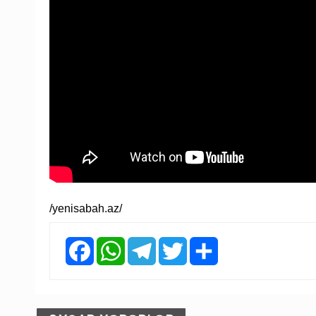
/yenisabah.az/
Facebook
WhatsApp
Telegram
Twitter
Share