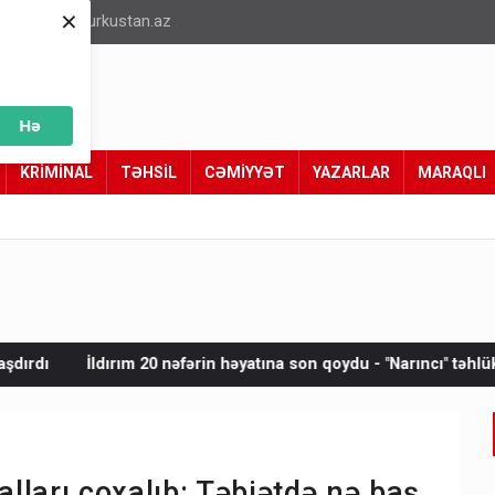
×
info@turkustan.az
Hə
KRİMİNAL
TƏHSİL
CƏMİYYƏT
YAZARLAR
MARAQLI
 nəfərin həyatına son qoydu - "Narıncı" təhlükə
Yeni virusla b
lları çoxalıb: Təbiətdə nə baş