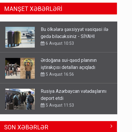
MANŞET XƏBƏRLƏRİ
Ərdoğana sui-qəsd planının
iştirakçısı detalları açıqladı
5 Avqust 16:56
Rusiya Azərbaycan vətədaşlarını
deport etdi
5 Avqust 11:53
Rusiya azərbaycanlı diasporun
obyektini məhv etdi - FOTOLAR
5 Avqust 10:58
Əhaliyə hava ilə bağlı VACİB
SON XƏBƏRLƏR
XƏBƏRDARLIQ - Saat 11:00-dan…