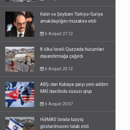
Kalın və Şeybani Türkiyə-Suriya
əməkdaşlığını müzakirə etdi
6 Avqust 21:12
8 ölkə İsraili Qəzzada hücumları
dayandırmağa çağırdı
6 Avqust 20:12
ABŞ-dan Kubaya qarşı yeni addım:
MKİ daxilində xüsusi qrup
6 Avqust 20:07
HƏMAS İsrailə təzyiq
göstərilməsini tələb etdi