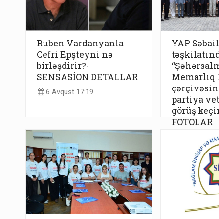
Ruben Vardanyanla
YAP Səbail
Cefri Epşteyni nə
təşkilatın
birləşdirir?-
“Şəhərsal
SENSASİON DETALLAR
Memarlıq İ
çərçivəsind
6 Avqust 17:19
partiya vet
görüş keçir
FOTOLAR
6 Avqust 17