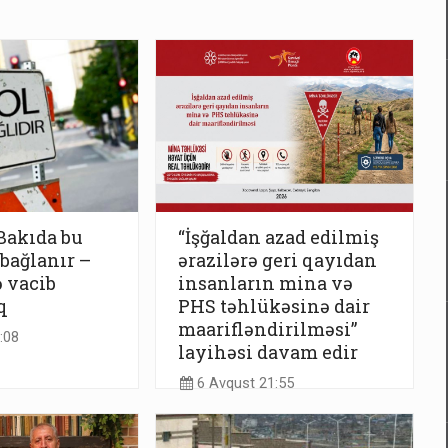
Bakıda bu
“İşğaldan azad edilmiş
 bağlanır –
ərazilərə geri qayıdan
 vacib
insanların mina və
q
PHS təhlükəsinə dair
maarifləndirilməsi”
:08
layihəsi davam edir
6 Avqust 21:55