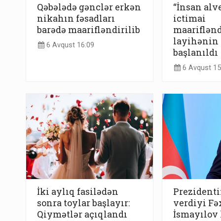
Qəbələdə gənclər erkən
“İnsan alv
nikahın fəsadları
ictimai
barədə maarifləndirilib
maariflənd
layihənin 
6 Avqust 16:09
başlanıldı
6 Avqust 15
İki aylıq fasilədən
Prezidenti
sonra toylar başlayır:
verdiyi Fə
Qiymətlər açıqlandı
İsmayılov 