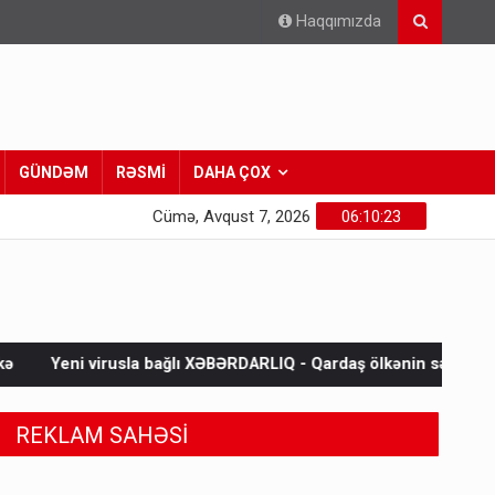
Haqqımızda
GÜNDƏM
RƏSMİ
DAHA ÇOX
Cümə, Avqust 7, 2026
06:10:25
ağlı XƏBƏRDARLIQ - Qardaş ölkənin sərhədinə çatır
Əhaliyə h
REKLAM SAHƏSİ