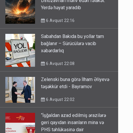
Dinozavrları məhv edən fəlakət:
Yerdə həyat yaradıb
6 Avqust 22:16
Sabahdan Bakıda bu yollar tam
bağlanır – Sürücülərə vacib
xəbərdarlıq
6 Avqust 22:08
Zelenski buna görə İlham Əliyevə
təşəkkür etdi - Bayramov
6 Avqust 22:02
“İşğaldan azad edilmiş ərazilərə
geri qayıdan insanların mina və
PHS təhlükəsinə dair