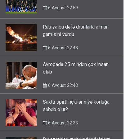
6 Avqust 22:59
Rusiya bu dəfə dronlarla alman
gəmisini vurdu
6 Avqust 22:48
Avropada 25 mindən çox insan
ölüb
6 Avqust 22:43
Saxta spirtli içkilər niyə korluğa
səbəb olur?
6 Avqust 22:33