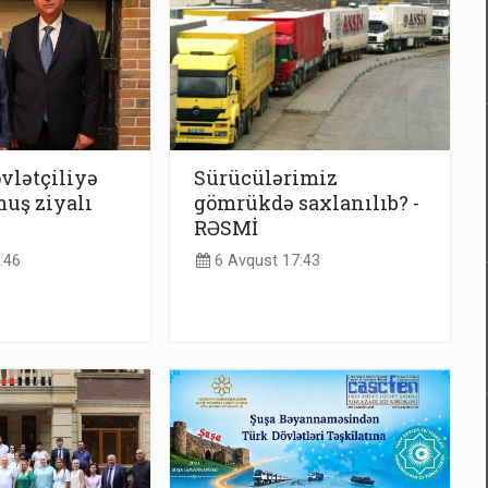
vlətçiliyə
Sürücülərimiz
uş ziyalı
gömrükdə saxlanılıb? -
RƏSMİ
:46
6 Avqust 17:43