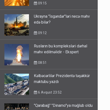
09:15
Ukrayna "İsgəndər"ləri necə məhv
edə bilər?
09:12
Rusların bu kompleksləri dərhal
məhv edilməlidir - Ekspert
08:51
Kəlbəcərlilər Prezidentə təşəkkür
məktubu yazdı
6 Avqust 23:52
"Qarabağ" "Dinamo"ya məğlub oldu