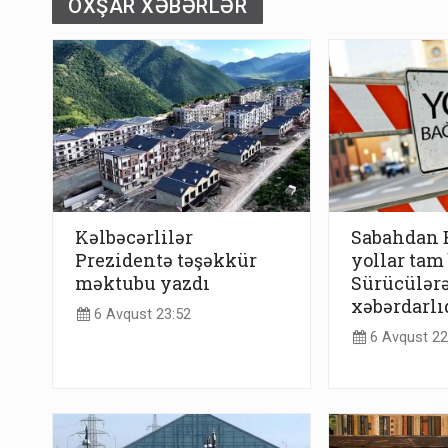
OXŞAR XƏBƏRLƏR
Kəlbəcərlilər
Sabahdan 
Prezidentə təşəkkür
yollar tam
məktubu yazdı
Sürücülərə
xəbərdarlı
6 Avqust 23:52
6 Avqust 22