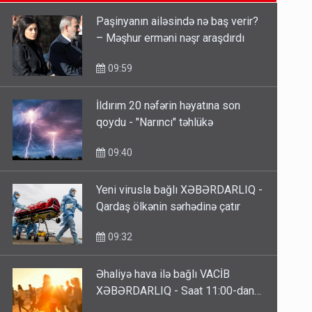
09:15
Paşinyanın ailəsində nə baş verir?
– Məşhur erməni nəşr araşdırdı
ŞOK! David Seliverstov ölkədən
qaçdı
09:59
6 Avqust 14:14
İldırım 20 nəfərin həyatına son
qoydu - "Narıncı" təhlükə
Bu ölkələrə şəxsiyyət vəsiqəsi ilə
gedə biləcəksiniz - SİYAHI
09:40
6 Avqust 10:53
Yeni virusla bağlı XƏBƏRDARLIQ -
Qardaş ölkənin sərhədinə çatır
09:32
Əhaliyə hava ilə bağlı VACİB
XƏBƏRDARLIQ - Saat 11:00-dan…