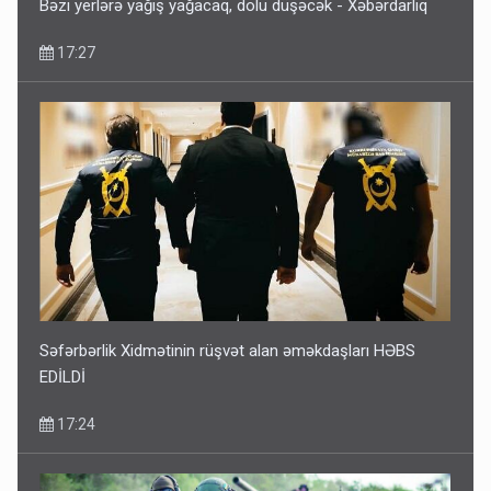
Bəzi yerlərə yağış yağacaq, dolu düşəcək - Xəbərdarlıq
17:27
Səfərbərlik Xidmətinin rüşvət alan əməkdaşları HƏBS
EDİLDİ
17:24