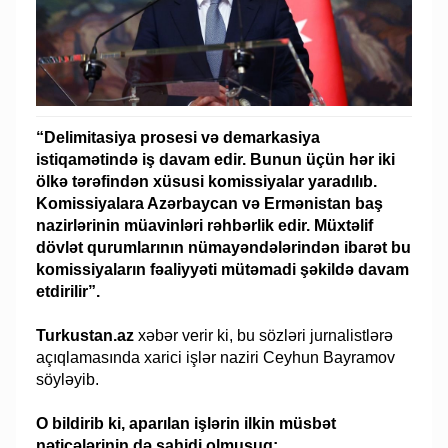
“Delimitasiya prosesi və demarkasiya
istiqamətində iş davam edir. Bunun üçün hər iki
ölkə tərəfindən xüsusi komissiyalar yaradılıb.
Komissiyalara Azərbaycan və Ermənistan baş
nazirlərinin müavinləri rəhbərlik edir. Müxtəlif
dövlət qurumlarının nümayəndələrindən ibarət bu
komissiyaların fəaliyyəti mütəmadi şəkildə davam
etdirilir”.
Turkustan.az
xəbər verir ki, bu sözləri jurnalistlərə
açıqlamasında xarici işlər naziri Ceyhun Bayramov
söyləyib.
O bildirib ki, aparılan işlərin ilkin müsbət
nəticələrinin də şahidi olmuşuq: