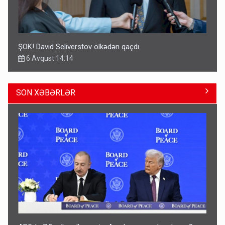
ŞOK! David Seliverstov ölkədən qaçdı
6 Avqust 14:14
SON XƏBƏRLƏR
Geri çağırılan səfir Abel Məhərrəmovun oğludur - DOSYE
14:07