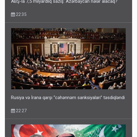
ABŞ-la 7,5 milyardlıq saziş: Azərbaycan nələr alacaq?
22:35
Media və Yayım Şurasına əlavə hüquq və vəzifələr verilib
13:24
Rusiya və İrana qarşı “cəhənnəm sanksiyaları” təsdiqləndi
22:27