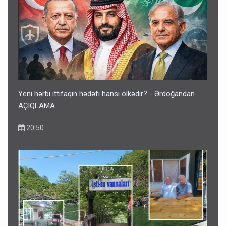
Kartdan karta istədiyiniz qədər köçürmə edə bilərsiniz -
VİDEO
11:06
Yeni hərbi ittifaqın hədəfi hansı ölkədir? - Ərdoğandan
AÇIQLAMA
20:50