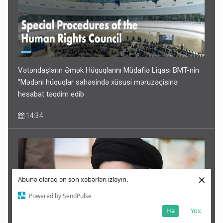
Vətəndaşların Əmək Hüquqlarını Müdafiə Liqası BMT-nin
“Mədəni hüquqlar sahəsində xüsusi məruzəçisinə
hesabat təqdim edib
14:34
×
Abunə olaraq ən son xəbərləri izləyin.
Powered by SendPulse
Hə
Yox