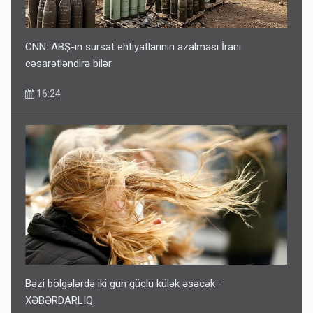
CNN: ABŞ-ın sursat ehtiyatlarının azalması İranı
cəsarətləndirə bilər
16:24
Bəzi bölgələrdə iki gün güclü külək əsəcək -
XƏBƏRDARLIQ