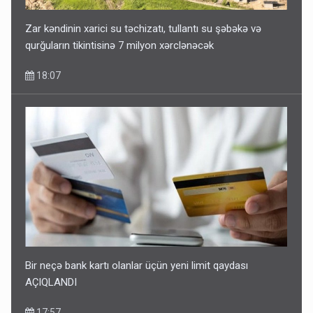
Zar kəndinin xarici su təchizatı, tullantı su şəbəkə və
qurğuların tikintisinə 7 milyon xərclənəcək
18:07
Bir neçə bank kartı olanlar üçün yeni limit qaydası
AÇIQLANDI
17:57