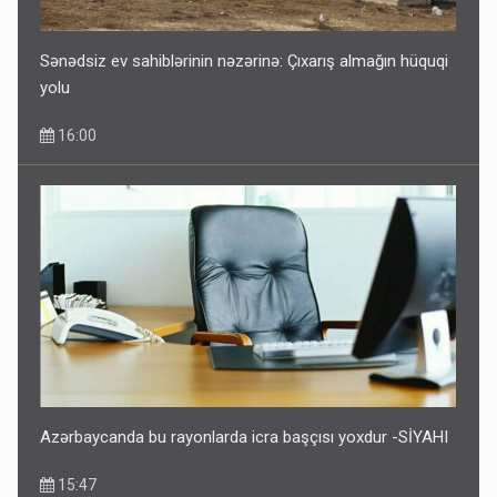
Sənədsiz ev sahiblərinin nəzərinə: Çıxarış almağın hüquqi
yolu
16:00
Azərbaycanda bu rayonlarda icra başçısı yoxdur -SİYAHI
15:47