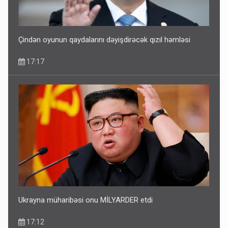
Çindən oyunun qaydalarını dəyişdirəcək qızıl həmləsi
17:17
Ukrayna müharibəsi onu MİLYARDER etdi
17:12