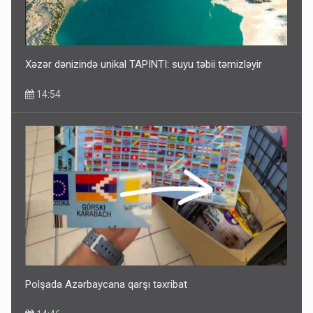
Xəzər dənizində unikal TAPINTI: suyu təbii təmizləyir
14:54
Polşada Azərbaycana qarşı təxribat