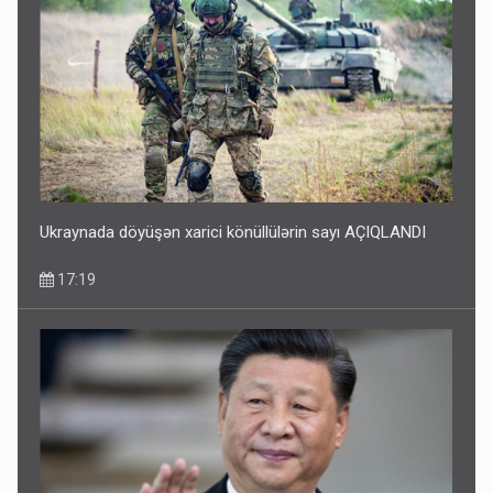
Ukraynada döyüşən xarici könüllülərin sayı AÇIQLANDI
17:19