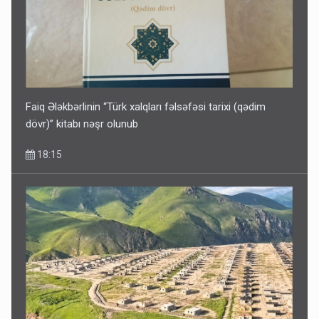
Faiq Ələkbərlinin “Türk xalqları fəlsəfəsi tarixi (qədim
dövr)” kitabı nəşr olunub
18:15