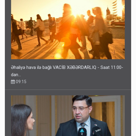
Əhaliyə hava ilə bağlı VACİB XƏBƏRDARLIQ - Saat 11:00-
dan…
09:15