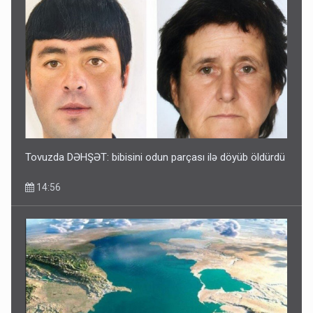
Tovuzda DƏHŞƏT: bibisini odun parçası ilə döyüb öldürdü
14:56