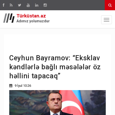
Türküstan.az
Adımız yolumuzdur
Ceyhun Bayramov: “Eksklav
kəndlərlə bağlı məsələlər öz
həllini tapacaq”
9 İyul 10:26