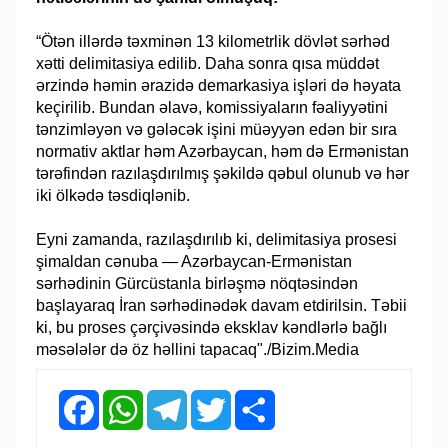
“Ötən illərdə təxminən 13 kilometrlik dövlət sərhəd
xətti delimitasiya edilib. Daha sonra qısa müddət
ərzində həmin ərazidə demarkasiya işləri də həyata
keçirilib. Bundan əlavə, komissiyaların fəaliyyətini
tənzimləyən və gələcək işini müəyyən edən bir sıra
normativ aktlar həm Azərbaycan, həm də Ermənistan
tərəfindən razılaşdırılmış şəkildə qəbul olunub və hər
iki ölkədə təsdiqlənib.
Eyni zamanda, razılaşdırılıb ki, delimitasiya prosesi
şimaldan cənuba — Azərbaycan-Ermənistan
sərhədinin Gürcüstanla birləşmə nöqtəsindən
başlayaraq İran sərhədinədək davam etdirilsin. Təbii
ki, bu proses çərçivəsində eksklav kəndlərlə bağlı
məsələlər də öz həllini tapacaq"./Bizim.Media
Facebook
WhatsApp
Telegram
Twitter
Share