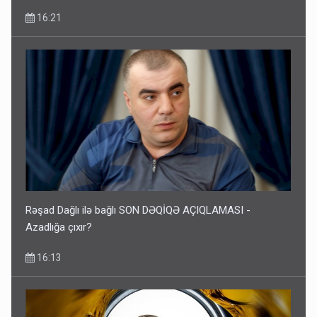
16:21
Rəşad Dağlı ilə bağlı SON DƏQİQƏ AÇIQLAMASI -
Azadlığa çıxır?
16:13