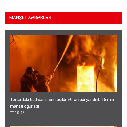
MANŞET XƏBƏRLƏRİ
Tərtərdəki hadisənin sirri açıldı: Ər-arvadı yandırıb 15 min
manatı oğurladı
10:46