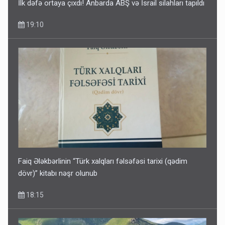
İlk dəfə ortaya çıxdı! Anbarda ABŞ və İsrail silahları tapıldı
19:10
Media və Yayım Şurasına əlavə hüquq və vəzifələr verilib
13:24
Faiq Ələkbərlinin “Türk xalqları fəlsəfəsi tarixi (qədim
dövr)” kitabı nəşr olunub
18:15