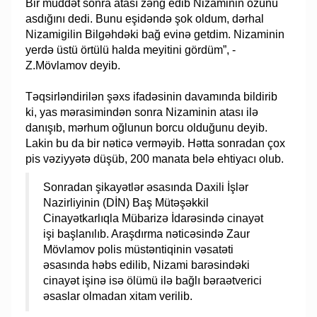
Bir müddәt sonra atası zәng edib Nizaminin özünü
asdığını dedi. Bunu eşidəndə şok oldum, dərhal
Nizamigilin Bilgәhdәki bağ evinә getdim. Nizaminin
yerdә üstü örtülü halda meyitini gördüm”, -
Z.Mövlamov deyib.
Təqsirləndirilən şəxs ifadəsinin davamında bildirib
ki, yas mərasimindən sonra Nizaminin atası ilə
danışıb, mərhum oğlunun borcu olduğunu deyib.
Lakin bu da bir nəticə verməyib. Hətta sonradan çox
pis vəziyyətə düşüb, 200 manata belə ehtiyacı olub.
Sonradan şikayətlər əsasında Daxili İşlər
Nazirliyinin (DİN) Baş Mütəşəkkil
Cinayətkarlıqla Mübarizə İdarəsində cinayət
işi başlanılıb. Araşdırma nəticəsində Zaur
Mövlamov polis müstəntiqinin vəsatəti
əsasında həbs edilib, Nizami barəsindəki
cinayət işinə isə ölümü ilə bağlı bəraətverici
əsaslar olmadan xitam verilib.