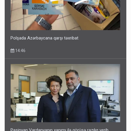
Polşada Azərbaycana qarşı təxribat
14:46
Paşinyan Vardanyanın xanımı ilə görüşə razılıq verib