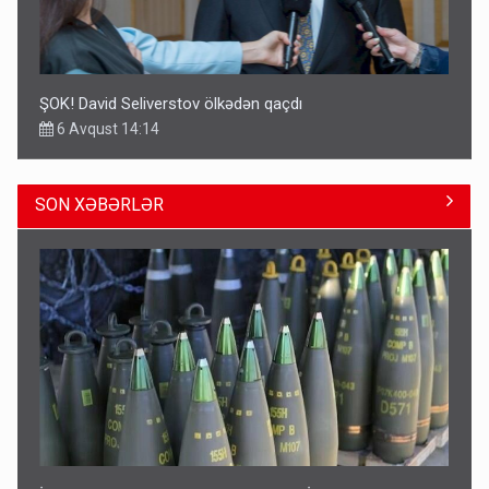
ŞOK! David Seliverstov ölkədən qaçdı
6 Avqust 14:14
SON XƏBƏRLƏR
Geri çağırılan səfir Abel Məhərrəmovun oğludur - DOSYE
14:07