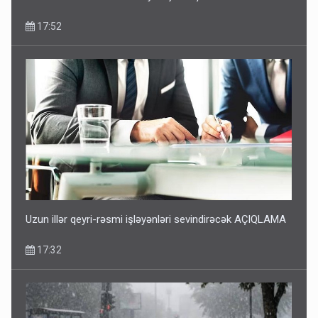
17:52
Uzun illər qeyri-rəsmi işləyənləri sevindirəcək AÇIQLAMA
17:32