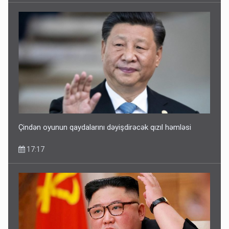
Çindən oyunun qaydalarını dəyişdirəcək qızıl həmləsi
17:17