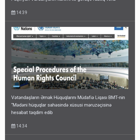
14:39
Vətəndaşların Əmək Hüquqlarını Müdafiə Liqası BMT-nin
“Mədəni hüquqlar sahəsində xüsusi məruzəçisinə
hesabat təqdim edib
14:34