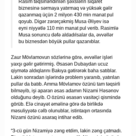
Rasim təqsirləndirilən şəxslərin siqaret
biznesinə sərmaya yatırmaq və yüksək gəlir
qazanmaq üçün 2 milyon 430 min manat pul
qoyub. Digər zərərçəkmiş Musa Əliyev isə
eyni niyyətlə 110 min manat pul verib. Rasimlə
Musa sonuncu dəfə aldadılsalar da, əvvəllər
bu biznesdən böyük pullar qazanıblar.
Zaur Mövlamovun sözlərinə görə, əvvəllər işləri
yaxşı gəlir gətirirmiş. Əsasən Dubaydan ucuz
qiymətə aldıqlarını Bakıya gətirərək baha satıblar.
Lakin sonradan işlərində problem yaranıb, yatırılan
pullar da batıb. Amma Mövlamov özünü tam təqsirli
bilməyib, işi aparan əsas adamın Nizami Həsənov
olduğunu deyib. O özünü əsasən vasitəçi qismində
görüb. Elə cinayət əməlinə görə də birlikdə
məsuliyyətə cəlb olunublar, istintaqın ortasında
Nizami özünü asaraq intihar edib.
“3-cü gün Nizamiyә zәng etdim, lakin zәng çatmadı.