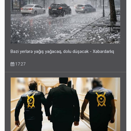
Bəzi yerlərə yağış yağacaq, dolu düşəcək - Xəbərdarlıq
17:27