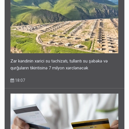
Kartdan karta istədiyiniz qədər köçürmə edə bilərsiniz -
VİDEO
11:06
Zar kəndinin xarici su təchizatı, tullantı su şəbəkə və
qurğuların tikintisinə 7 milyon xərclənəcək
18:07