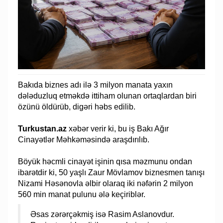
Bakıda biznes adı ilə 3 milyon manata yaxın
dələduzluq etməkdə ittiham olunan ortaqlardan biri
özünü öldürüb, digəri həbs edilib.
Turkustan.az
xəbər verir ki, bu iş Bakı Ağır
Cinayətlər Məhkəməsində araşdırılıb.
Böyük həcmli cinayət işinin qısa məzmunu ondan
ibarətdir ki, 50 yaşlı Zaur Mövlamov biznesmen tanışı
Nizami Həsənovla əlbir olaraq iki nəfərin 2 milyon
560 min manat pulunu ələ keçiriblər.
Əsas zərərçəkmiş isə Rasim Aslanovdur.