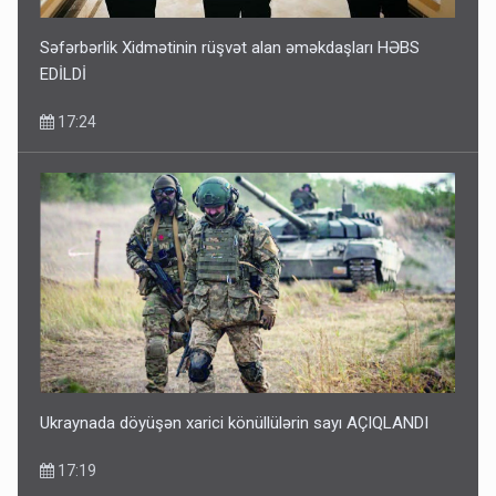
Səfərbərlik Xidmətinin rüşvət alan əməkdaşları HƏBS
EDİLDİ
17:24
Ukraynada döyüşən xarici könüllülərin sayı AÇIQLANDI
17:19