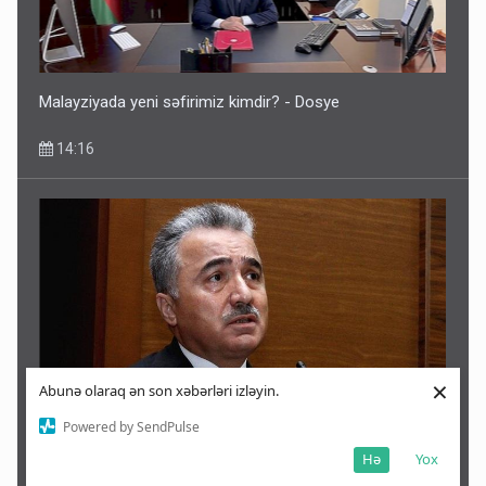
Malayziyada yeni səfirimiz kimdir? - Dosye
14:16
×
Abunə olaraq ən son xəbərləri izləyin.
Powered by SendPulse
Prezident Zeynal Nağdəliyevin oğluna yüksək vəzifə verdi
Hə
Yox