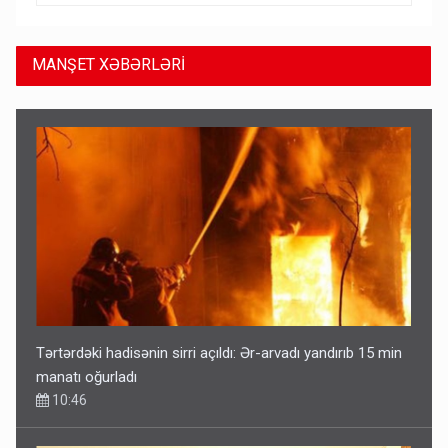
MANŞET XƏBƏRLƏRİ
Tərtərdəki hadisənin sirri açıldı: Ər-arvadı yandırıb 15 min
manatı oğurladı
10:46