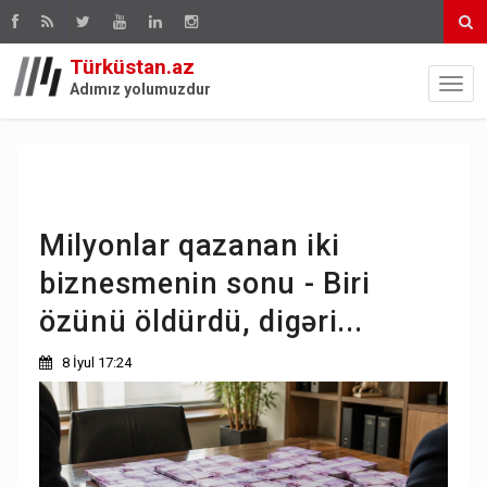
Türküstan.az
Adımız yolumuzdur
Milyonlar qazanan iki
biznesmenin sonu - Biri
özünü öldürdü, digəri...
8 İyul 17:24