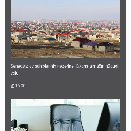
Sənədsiz ev sahiblərinin nəzərinə: Çıxarış almağın hüquqi
yolu
16:00