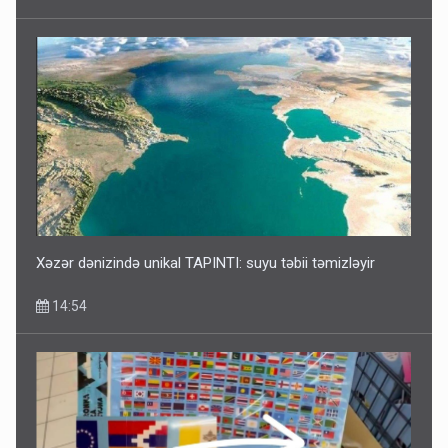
Xəzər dənizində unikal TAPINTI: suyu təbii təmizləyir
14:54