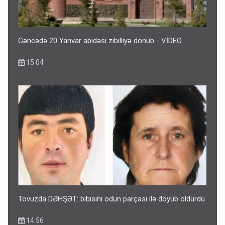
Gəncədə 20 Yanvar abidəsi zibilliyə dönüb - VİDEO
15:04
Tovuzda DƏHŞƏT: bibisini odun parçası ilə döyüb öldürdü
14:56