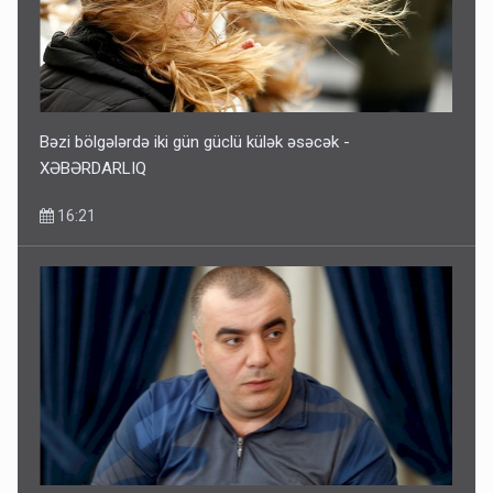
Bəzi bölgələrdə iki gün güclü külək əsəcək -
XƏBƏRDARLIQ
16:21