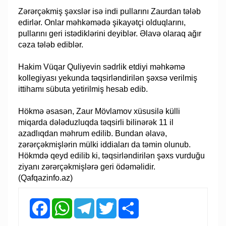
Zərərçəkmiş şəxslər isə indi pullarını Zaurdan tələb
edirlər. Onlar məhkəmədə şikayətçi olduqlarını,
pullarını geri istədiklərini deyiblər. Əlavə olaraq ağır
cəza tələb ediblər.
Hakim Vüqar Quliyevin sədrlik etdiyi məhkəmə
kollegiyası yekunda təqsirləndirilən şəxsə verilmiş
ittihamı sübuta yetirilmiş hesab edib.
Hökmə əsasən, Zaur Mövlamov xüsusilə külli
miqarda dələduzluqda təqsirli bilinərək 11 il
azadlıqdan məhrum edilib. Bundan əlavə,
zərərçəkmişlərin mülki iddiaları da təmin olunub.
Hökmdə qeyd edilib ki, təqsirləndirilən şəxs vurduğu
ziyanı zərərçəkmişlərə geri ödəməlidir.
(Qafqazinfo.az)
Facebook
WhatsApp
Telegram
Twitter
Share