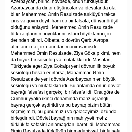
Azərbaycan, birinci növbədə, onun türklüyüdür.
Azərbaycanda digər düşüncələr və ideyalar da ola
bilər. Məhəmməd Əmin Rəsulzadə türklüyün təkcə
cins və qövm deyil, həm də bir fəlsəfə, dünyagörüşü
olduğunu anlayırdı. Məhəmməd Əmin Rəsulzadə
türk xalqlarının böyüklərini, islam böyüklərini çox
dərindən bilirdi. Əlbəttə, o dövrün Qərbi Avropa
alimlərini də çox dərindən mənimsəmişdi.
Məhəmməd Əmin Rəsulzadə, Ziya Gökalp kimi, həm
də böyük bir sosioloq və mütəfəkkir idi. Məsələn,
Türkiyədə əgər Ziya Gökalpı yeni dövrün ilk böyük
sosioloqu hesab edirlərsə, Məhəmməd Əmin
Rəsulzadə də yeni dövrdə Azərbaycanın ən böyük
sosioloqu və mütəfəkkiri idi. Bu anlamda onun dövlət
bayrağı fəlsəfəsi gerçəkçi bir fəlsəfə idi. Ona görə də
Cümhuriyyətin ikinci dönəmində məhz üçrəngli
bayraq gerçəkləşdirildi və bu bayraq bizim bütün
keçmişimizi, bu günümüzü və gələcəyimizi özündə
birləşdirirdi. Dövlət bayrağının mahiyyəti məhz
türklük fəlsəfəsini anlamaqdan ibarət idi. Məhəmməd
Əmin Rəsulzadə türklüyün bir mədəniyyət, bir fəlsəfə