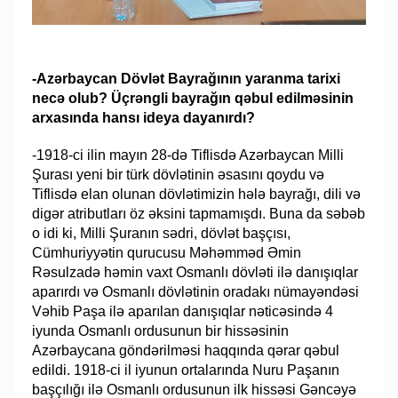
-Azərbaycan Dövlət Bayrağının yaranma tarixi
necə olub? Üçrəngli bayrağın qəbul edilməsinin
arxasında hansı ideya dayanırdı?
-1918-ci ilin mayın 28-də Tiflisdə Azərbaycan Milli
Şurası yeni bir türk dövlətinin əsasını qoydu və
Tiflisdə elan olunan dövlətimizin hələ bayrağı, dili və
digər atributları öz əksini tapmamışdı. Buna da səbəb
o idi ki, Milli Şuranın sədri, dövlət başçısı,
Cümhuriyyətin qurucusu Məhəmməd Əmin
Rəsulzadə həmin vaxt Osmanlı dövləti ilə danışıqlar
aparırdı və Osmanlı dövlətinin oradakı nümayəndəsi
Vəhib Paşa ilə aparılan danışıqlar nəticəsində 4
iyunda Osmanlı ordusunun bir hissəsinin
Azərbaycana göndərilməsi haqqında qərar qəbul
edildi. 1918-ci il iyunun ortalarında Nuru Paşanın
başçılığı ilə Osmanlı ordusunun ilk hissəsi Gəncəyə