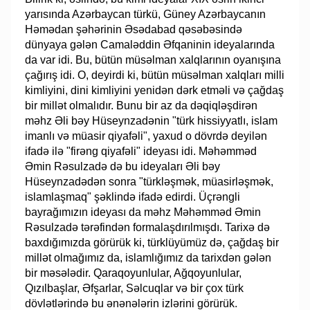
yarısında Azərbaycan türkü, Güney Azərbaycanın
Həmədan şəhərinin Əsədabad qəsəbəsində
dünyaya gələn Camaləddin Əfqaninin ideyalarında
da var idi. Bu, bütün müsəlman xalqlarının oyanışına
çağırış idi. O, deyirdi ki, bütün müsəlman xalqları milli
kimliyini, dini kimliyini yenidən dərk etməli və çağdaş
bir millət olmalıdır. Bunu bir az da dəqiqləşdirən
məhz Əli bəy Hüseynzadənin "türk hissiyyatlı, islam
imanlı və müasir qiyafəli", yaxud o dövrdə deyilən
ifadə ilə "firəng qiyafəli" ideyası idi. Məhəmməd
Əmin Rəsulzadə də bu ideyaları Əli bəy
Hüseynzadədən sonra "türkləşmək, müasirləşmək,
islamlaşmaq" şəklində ifadə edirdi. Üçrəngli
bayrağımızın ideyası da məhz Məhəmməd Əmin
Rəsulzadə tərəfindən formalaşdırılmışdı. Tarixə də
baxdığımızda görürük ki, türklüyümüz də, çağdaş bir
millət olmağımız da, islamlığımız da tarixdən gələn
bir məsələdir. Qaraqoyunlular, Ağqoyunlular,
Qızılbaşlar, Əfşarlar, Səlcuqlar və bir çox türk
dövlətlərində bu ənənələrin izlərini görürük.