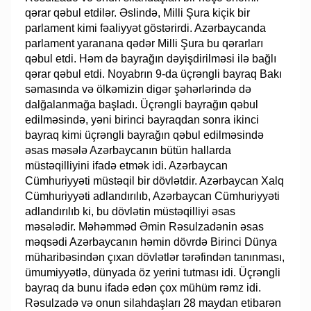
qərar qəbul etdilər. Əslində, Milli Şura kiçik bir
parlament kimi fəaliyyət göstərirdi. Azərbaycanda
parlament yaranana qədər Milli Şura bu qərarları
qəbul etdi. Həm də bayrağın dəyişdirilməsi ilə bağlı
qərar qəbul etdi. Noyabrın 9-da üçrəngli bayraq Bakı
səmasında və ölkəmizin digər şəhərlərində də
dalğalanmağa başladı. Üçrəngli bayrağın qəbul
edilməsində, yəni birinci bayraqdan sonra ikinci
bayraq kimi üçrəngli bayrağın qəbul edilməsində
əsas məsələ Azərbaycanın bütün hallarda
müstəqilliyini ifadə etmək idi. Azərbaycan
Cümhuriyyəti müstəqil bir dövlətdir. Azərbaycan Xalq
Cümhuriyyəti adlandırılıb, Azərbaycan Cümhuriyyəti
adlandırılıb ki, bu dövlətin müstəqilliyi əsas
məsələdir. Məhəmməd Əmin Rəsulzadənin əsas
məqsədi Azərbaycanın həmin dövrdə Birinci Dünya
müharibəsindən çıxan dövlətlər tərəfindən tanınması,
ümumiyyətlə, dünyada öz yerini tutması idi. Üçrəngli
bayraq da bunu ifadə edən çox mühüm rəmz idi.
Rəsulzadə və onun silahdaşları 28 maydan etibarən