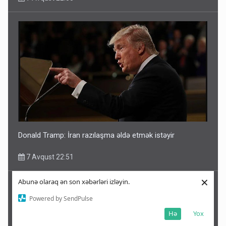
Donald Tramp: İran razılaşma əldə etmək istəyir
7 Avqust 22:51
×
Abunə olaraq ən son xəbərləri izləyin.
Powered by SendPulse
Hə
Yox