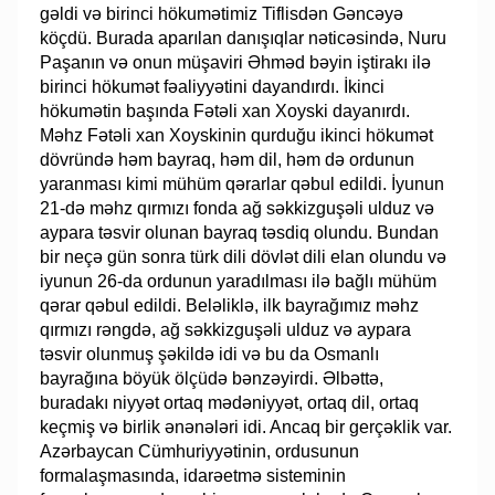
gəldi və birinci hökumətimiz Tiflisdən Gəncəyə
köçdü. Burada aparılan danışıqlar nəticəsində, Nuru
Paşanın və onun müşaviri Əhməd bəyin iştirakı ilə
birinci hökumət fəaliyyətini dayandırdı. İkinci
hökumətin başında Fətəli xan Xoyski dayanırdı.
Məhz Fətəli xan Xoyskinin qurduğu ikinci hökumət
dövründə həm bayraq, həm dil, həm də ordunun
yaranması kimi mühüm qərarlar qəbul edildi. İyunun
21-də məhz qırmızı fonda ağ səkkizguşəli ulduz və
aypara təsvir olunan bayraq təsdiq olundu. Bundan
bir neçə gün sonra türk dili dövlət dili elan olundu və
iyunun 26-da ordunun yaradılması ilə bağlı mühüm
qərar qəbul edildi. Beləliklə, ilk bayrağımız məhz
qırmızı rəngdə, ağ səkkizguşəli ulduz və aypara
təsvir olunmuş şəkildə idi və bu da Osmanlı
bayrağına böyük ölçüdə bənzəyirdi. Əlbəttə,
buradakı niyyət ortaq mədəniyyət, ortaq dil, ortaq
keçmiş və birlik ənənələri idi. Ancaq bir gerçəklik var.
Azərbaycan Cümhuriyyətinin, ordusunun
formalaşmasında, idarəetmə sisteminin