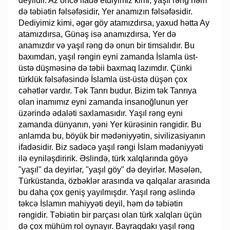
deyildir. Az öncə ifadə etdiyimiz kimi, yaşıl rəng həm
də təbiətin fəlsəfəsidir, Yer anamızın fəlsəfəsidir.
Dediyimiz kimi, əgər göy atamızdırsa, yaxud hətta Ay
atamızdırsa, Günəş isə anamızdırsa, Yer də
anamızdır və yaşıl rəng də onun bir timsalıdır. Bu
baxımdan, yaşıl rəngin eyni zamanda İslamla üst-
üstə düşməsinə də təbii baxmaq lazımdır. Çünki
türklük fəlsəfəsində İslamla üst-üstə düşən çox
cəhətlər vardır. Tək Tanrı budur. Bizim tək Tanrıya
olan inamımız eyni zamanda insanoğlunun yer
üzərində ədaləti saxlamasıdır. Yaşıl rəng eyni
zamanda dünyanın, yəni Yer kürəsinin rəngidir. Bu
anlamda bu, böyük bir mədəniyyətin, sivilizasiyanın
ifadəsidir. Biz sadəcə yaşıl rəngi İslam mədəniyyəti
ilə eyniləşdiririk. Əslində, türk xalqlarında göyə
"yaşıl" da deyirlər, "yaşıl göy" də deyirlər. Məsələn,
Türküstanda, özbəklər arasında və qalqalar arasında
bu daha çox geniş yayılmışdır. Yaşıl rəng əslində
təkcə İslamın mahiyyəti deyil, həm də təbiətin
rəngidir. Təbiətin bir parçası olan türk xalqları üçün
də çox mühüm rol oynayır. Bayraqdakı yaşıl rəng