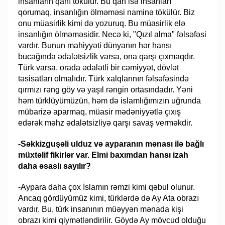
insanların qanı tökülür. Bu qan isə insanları
qorumaq, insanlığın ölməməsi naminə tökülür. Biz
onu müasirlik kimi də yozuruq. Bu müasirlik elə
insanlığın ölməməsidir. Necə ki, "Qızıl alma" fəlsəfəsi
vardır. Bunun mahiyyəti dünyanın hər hansı
bucağında ədalətsizlik varsa, ona qarşı çıxmaqdır.
Türk varsa, orada ədalətli bir cəmiyyət, dövlət
təsisatları olmalıdır. Türk xalqlarının fəlsəfəsində
qırmızı rəng göy və yaşıl rəngin ortasındadır. Yəni
həm türklüyümüzün, həm də islamlığımızın uğrunda
mübarizə aparmaq, müasir mədəniyyətlə çıxış
edərək məhz ədalətsizliyə qarşı savaş verməkdir.
-Səkkizguşəli ulduz və ayparanın mənası ilə bağlı
müxtəlif fikirlər var. Elmi baxımdan hansı izah
daha əsaslı sayılır?
-Aypara daha çox İslamın rəmzi kimi qəbul olunur.
Ancaq gördüyümüz kimi, türklərdə də Ay Ata obrazı
vardır. Bu, türk insanının müəyyən mənada kişi
obrazı kimi qiymətləndirilir. Göydə Ay mövcud olduğu