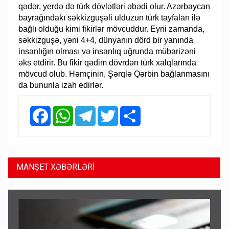
qədər, yerdə də türk dövlətləri əbədi olur. Azərbaycan
bayrağındakı səkkizguşəli ulduzun türk tayfaları ilə
bağlı olduğu kimi fikirlər mövcuddur. Eyni zamanda,
səkkizguşə, yəni 4+4, dünyanın dörd bir yanında
insanlığın olması və insanlıq uğrunda mübarizəni
əks etdirir. Bu fikir qədim dövrdən türk xalqlarında
mövcud olub. Həmçinin, Şərqlə Qərbin bağlanmasını
da bununla izah edirlər.
Facebook
WhatsApp
Telegram
Twitter
Share
MANŞET XƏBƏRLƏRİ