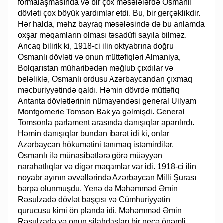
formalaşmasında və bir çox məsələlərdə Osmanlı
dövləti çox böyük yardımlar etdi. Bu, bir gerçəklikdir.
Hər halda, məhz bayraq məsələsində də bu anlamda
oxşar məqamların olması təsadüfi sayıla bilməz.
Ancaq bilirik ki, 1918-ci ilin oktyabrına doğru
Osmanlı dövləti və onun müttəfiqləri Almaniya,
Bolqarıstan müharibədən məğlub çıxdılar və
beləliklə, Osmanlı ordusu Azərbaycandan çıxmaq
məcburiyyətində qaldı. Həmin dövrdə müttəfiq
Antanta dövlətlərinin nümayəndəsi general Uilyam
Montgomerie Tomson Bakıya gəlmişdi. General
Tomsonla parlament arasında danışıqlar aparılırdı.
Həmin danışıqlar bundan ibarət idi ki, onlar
Azərbaycan hökumətini tanımaq istəmirdilər.
Osmanlı ilə münasibətlərə görə müəyyən
narahatlıqlar və digər məqamlar var idi. 1918-ci ilin
noyabr ayının əvvəllərində Azərbaycan Milli Şurası
bərpa olunmuşdu. Yenə də Məhəmməd Əmin
Rəsulzadə dövlət başçısı və Cümhuriyyətin
qurucusu kimi ön planda idi. Məhəmməd Əmin
Rəsulzadə və onun silahdaşları bir neçə önəmli