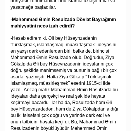
dünyasını unutmadılar, onu islamla uzlaşdırdılar və
yaşatmağa başladılar.
-Məhəmməd Əmin Rəsulzadə Dövlət Bayrağının
mahiyyətini necə izah edirdi?
-Hesab edirəm ki, Əli bəy Hüseynzadənin
"türkləşmək, islamlaşmaq, müasirləşmək" ideyasını
ən yaxşı dərk edənlərdən biri, bəlkə də, birincisi
Məhəmməd Əmin Rəsulzadə olub. Doğrudur, Ziya
Gökalp da Əli bəy Hüseynzadənin ideyalarını çox
doğru şəkildə mənimsəmiş və bununla bağlı bir çox
əsərlər yazmışdı. Hətta Ziya Gökalp "Türkləşmək,
islamlaşmaq, müasirləşmək" əsərini 1915-ci ildə
yazdı. Ancaq məhz Məhəmməd Əmin Rəsulzadə bu
ideyaları daha gerçəkçi və real şəkildə həyata
keçirməyi bacardı. Hər halda, Rəsulzadə həm Əli
bəy Hüseynzadədən, həm də Ziya Gökalpdan aldığı
bu iki fəlsəfəni çox doğru və yerində dərk etdi və
onun tətbiqini həyata keçirdi. Bu, Məhəmməd Əmin
Rəsulzadənin böyüklüyüdür. Məhəmməd Əmin