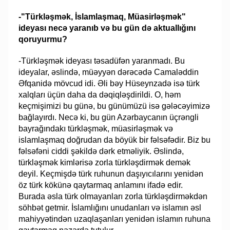
-"Türkləşmək, İslamlaşmaq, Müasirləşmək"
ideyası necə yaranıb və bu gün də aktuallığını
qoruyurmu?
-Türkləşmək ideyası təsadüfən yaranmadı. Bu
ideyalar, əslində, müəyyən dərəcədə Camaləddin
Əfqanidə mövcud idi. Əli bəy Hüseynzadə isə türk
xalqları üçün daha da dəqiqləşdirildi. O, həm
keçmişimizi bu günə, bu günümüzü isə gələcəyimizə
bağlayırdı. Necə ki, bu gün Azərbaycanın üçrəngli
bayrağındakı türkləşmək, müasirləşmək və
islamlaşmaq doğrudan da böyük bir fəlsəfədir. Biz bu
fəlsəfəni ciddi şəkildə dərk etməliyik. Əslində,
türkləşmək kimlərisə zorla türkləşdirmək demək
deyil. Keçmişdə türk ruhunun daşıyıcılarını yenidən
öz türk kökünə qaytarmaq anlamını ifadə edir.
Burada əsla türk olmayanları zorla türkləşdirməkdən
söhbət getmir. İslamlığını unudanları və islamın əsl
mahiyyətindən uzaqlaşanları yenidən islamın ruhuna