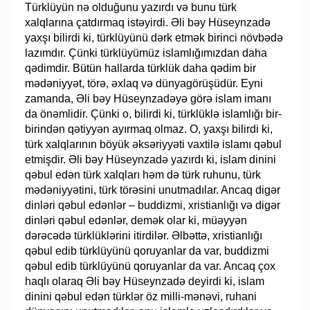
Türklüyün nə olduğunu yazırdı və bunu türk
xalqlarına çatdırmaq istəyirdi. Əli bəy Hüseynzadə
yaxşı bilirdi ki, türklüyünü dərk etmək birinci növbədə
lazımdır. Çünki türklüyümüz islamlığımızdan daha
qədimdir. Bütün hallarda türklük daha qədim bir
mədəniyyət, törə, əxlaq və dünyagörüşüdür. Eyni
zamanda, Əli bəy Hüseynzadəyə görə islam imanı
da önəmlidir. Çünki o, bilirdi ki, türklüklə islamlığı bir-
birindən qətiyyən ayırmaq olmaz. O, yaxşı bilirdi ki,
türk xalqlarının böyük əksəriyyəti vaxtilə islamı qəbul
etmişdir. Əli bəy Hüseynzadə yazırdı ki, islam dinini
qəbul edən türk xalqları həm də türk ruhunu, türk
mədəniyyətini, türk törəsini unutmadılar. Ancaq digər
dinləri qəbul edənlər – buddizmi, xristianlığı və digər
dinləri qəbul edənlər, demək olar ki, müəyyən
dərəcədə türklüklərini itirdilər. Əlbəttə, xristianlığı
qəbul edib türklüyünü qoruyanlar da var, buddizmi
qəbul edib türklüyünü qoruyanlar da var. Ancaq çox
haqlı olaraq Əli bəy Hüseynzadə deyirdi ki, islam
dinini qəbul edən türklər öz milli-mənəvi, ruhani