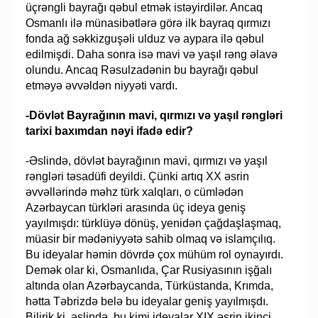
üçrəngli bayrağı qəbul etmək istəyirdilər. Ancaq
Osmanlı ilə münasibətlərə görə ilk bayraq qırmızı
fonda ağ səkkizguşəli ulduz və aypara ilə qəbul
edilmişdi. Daha sonra isə mavi və yaşıl rəng əlavə
olundu. Ancaq Rəsulzadənin bu bayrağı qəbul
etməyə əvvəldən niyyəti vardı.
-Dövlət Bayrağının mavi, qırmızı və yaşıl rəngləri
tarixi baxımdan nəyi ifadə edir?
-Əslində, dövlət bayrağının mavi, qırmızı və yaşıl
rəngləri təsadüfi deyildi. Çünki artıq XX əsrin
əvvəllərində məhz türk xalqları, o cümlədən
Azərbaycan türkləri arasında üç ideya geniş
yayılmışdı: türklüyə dönüş, yenidən çağdaşlaşmaq,
müasir bir mədəniyyətə sahib olmaq və islamçılıq.
Bu ideyalar həmin dövrdə çox mühüm rol oynayırdı.
Demək olar ki, Osmanlıda, Çar Rusiyasının işğalı
altında olan Azərbaycanda, Türküstanda, Krımda,
hətta Təbrizdə belə bu ideyalar geniş yayılmışdı.
Bilirik ki, əslində, bu kimi ideyalar XIX əsrin ikinci