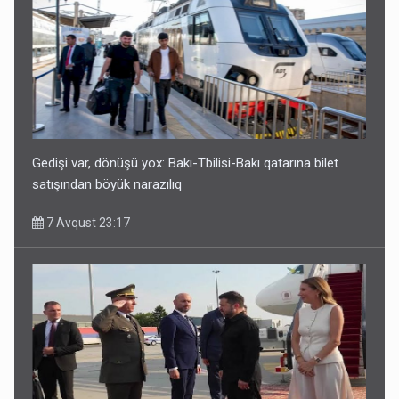
Geri çağırılan səfir Abel Məhərrəmovun oğludur - DOSYE
7 Avqust 14:07
Gedişi var, dönüşü yox: Bakı-Tbilisi-Bakı qatarına bilet
satışından böyük narazılıq
7 Avqust 23:17
Media və Yayım Şurasına əlavə hüquq və vəzifələr verilib
7 Avqust 13:24