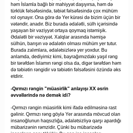
həm İslamla bağlı bir mahiyyət daşıyırsa, həm də
türklük fəlsəfəsində, təbiət fəlsəfəsində çox mühüm
rol oynayır. Ona görə də Yer kürəsi də bizim üçün bir
vətəndir, anadır. Biz burada ədalətli, sülh içərisində
yaşayan bir vəziyyət ortaya qoymaq istəmişik.
Ədalətli bir vəziyyət. Xalqlar arasında həmişə
sülhün, barışın və ədalətin olması mühüm yer tutur.
Burada zalımlara, ədalətsizlərə yer yoxdur. Bu
anlamda, dediyimiz kimi, bayrağımızdakı yaşıl rəng
bir tərəfdən İslamın rəngi olsa da, digər tərəfdən həm
də təbiətin rəngidir və təbiətin fəlsəfəsini özündə əks
etdirir.
-Qırmızı rəngin "müasirlik" anlayışı XX əsrin
əvvəllərində nə demək idi?
-Qırmızı rəngin müasirlik kimi ifadə edilməsinə rast
gəlinir. Qırmızı rəng göylə Yer arasında mövcud olan
insanoğlunun haqsızlığa, ədalətsizliyə qarşı apardığı
mübarizənin rəmzidir. Çünki bu mübarizədə