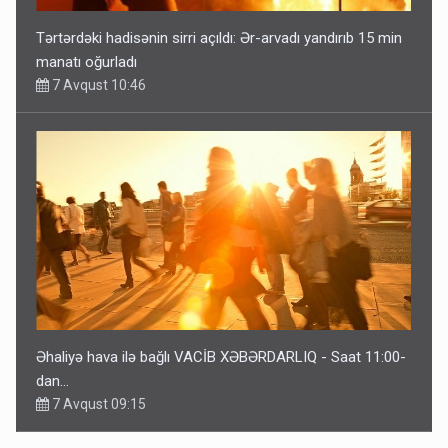
Tərtərdəki hadisənin sirri açıldı: Ər-arvadı yandırıb 15 min
manatı oğurladı
7 Avqust 10:46
Əhaliyə hava ilə bağlı VACİB XƏBƏRDARLIQ - Saat 11:00-
dan…
7 Avqust 09:15