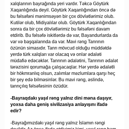
xalqlarının bayrağında yeri vardır. Təkcə Göytürk
Xaqanlığında deyil. Göytürk Xaqanlığından öncə də
bu fəlsəfəni mənimsəyən bir çox dövlətlərimiz olub.
Kutilər olub, Midiyalılar olub. Göytürk Xaqanlığından
sonra da bir çox dövlətlərimiz bu fəlsəfəni davam
etdirib. Bu fəlsəfə iskitlərdə də var, Bayandurlarda da
var və başqalarında da var. Mavi rəng Tanrının
özünün simasıdır. Tanrı mövcud olduğu müddətdə
yerdə türk xalqları var olacaq və onlar ədaləti
müdafiə edəcəklər. Tanrının ədalətini, Tanrının ədalət
tərəzisini qorumağa çalışacaqlar. Hər yerdə ədalətli
bir hökmranlıq olsun, zalımlar məzlumlara qarşı heç
bir şey edə bilməsinlər. Bu mavi rəng, əslində,
tanrıçılıq fəlsəfəsinin özüdür.
-Bayraqdakı yaşıl rəng yalnız dini məna daşıyır,
yoxsa daha geniş sivilizasiya anlayışını ifadə
edir?
-Bayrağımızdakı yaşıl rəng yalnız İslamın rəngi