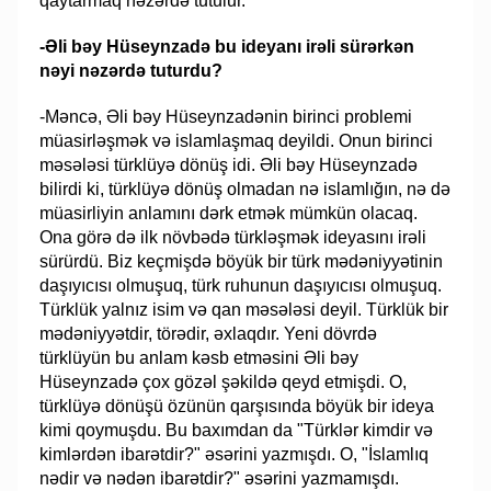
qaytarmaq nəzərdə tutulur.
-Əli bəy Hüseynzadə bu ideyanı irəli sürərkən
nəyi nəzərdə tuturdu?
-Məncə, Əli bəy Hüseynzadənin birinci problemi
müasirləşmək və islamlaşmaq deyildi. Onun birinci
məsələsi türklüyə dönüş idi. Əli bəy Hüseynzadə
bilirdi ki, türklüyə dönüş olmadan nə islamlığın, nə də
müasirliyin anlamını dərk etmək mümkün olacaq.
Ona görə də ilk növbədə türkləşmək ideyasını irəli
sürürdü. Biz keçmişdə böyük bir türk mədəniyyətinin
daşıyıcısı olmuşuq, türk ruhunun daşıyıcısı olmuşuq.
Türklük yalnız isim və qan məsələsi deyil. Türklük bir
mədəniyyətdir, törədir, əxlaqdır. Yeni dövrdə
türklüyün bu anlam kəsb etməsini Əli bəy
Hüseynzadə çox gözəl şəkildə qeyd etmişdi. O,
türklüyə dönüşü özünün qarşısında böyük bir ideya
kimi qoymuşdu. Bu baxımdan da "Türklər kimdir və
kimlərdən ibarətdir?" əsərini yazmışdı. O, "İslamlıq
nədir və nədən ibarətdir?" əsərini yazmamışdı.