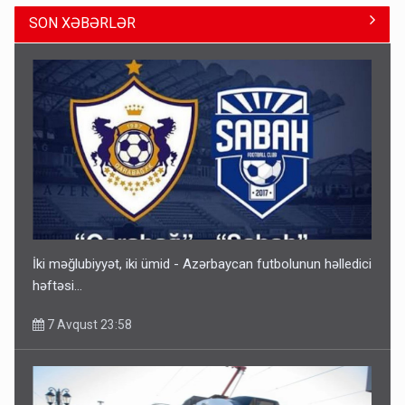
SON XƏBƏRLƏR
Gedişi var, dönüşü yox: Bakı-Tbilisi-Bakı qatarına bilet
satışından böyük narazılıq
7 Avqust 23:17
İki məğlubiyyət, iki ümid - Azərbaycan futbolunun həlledici
həftəsi...
7 Avqust 23:58