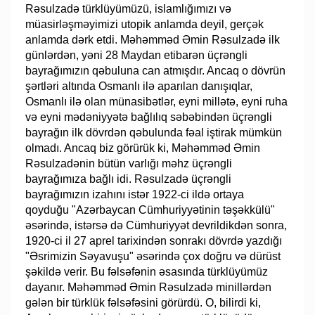
Rəsulzadə türklüyümüzü, islamlığımızı və
müasirləşməyimizi utopik anlamda deyil, gerçək
anlamda dərk etdi. Məhəmməd Əmin Rəsulzadə ilk
günlərdən, yəni 28 Maydan etibarən üçrəngli
bayrağımızın qəbuluna can atmışdır. Ancaq o dövrün
şərtləri altında Osmanlı ilə aparılan danışıqlar,
Osmanlı ilə olan münasibətlər, eyni millətə, eyni ruha
və eyni mədəniyyətə bağlılıq səbəbindən üçrəngli
bayrağın ilk dövrdən qəbulunda fəal iştirak mümkün
olmadı. Ancaq biz görürük ki, Məhəmməd Əmin
Rəsulzadənin bütün varlığı məhz üçrəngli
bayrağımıza bağlı idi. Rəsulzadə üçrəngli
bayrağımızın izahını istər 1922-ci ildə ortaya
qoyduğu "Azərbaycan Cümhuriyyətinin təşəkkülü"
əsərində, istərsə də Cümhuriyyət devrildikdən sonra,
1920-ci il 27 aprel tarixindən sonrakı dövrdə yazdığı
"Əsrimizin Səyavuşu" əsərində çox doğru və dürüst
şəkildə verir. Bu fəlsəfənin əsasında türklüyümüz
dayanır. Məhəmməd Əmin Rəsulzadə minillərdən
gələn bir türklük fəlsəfəsini görürdü. O, bilirdi ki,