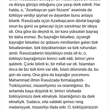
və dünya görüşü olduğunu çox yaxşı dərk edirdi. Hər
halda, o, "Azərbaycan şairi Nizami" əsərində də
türklüyə verdiyi qiymət və dəyərdən bunu anlaya
bilərik. Rəsulzadə üçün Azərbaycanın dövlət bayrağı
onun bu günü və gələcəyi üçün sarsılmaz bir ideya
idi. Ona görə də deyirdi ki, bir kərə yüksələn bayraq
bir daha enməz. Bu bayrağın fəlsəfəsi, üçrəngli
bayrağın fəlsəfəsi öz qidasını minillərdən gələn türk
fəlsəfəsindən, türk böyüklərindən və türk ruhundan
alırdı. Rəsulzadənin böyüklüyü onda idi ki, o,
türklüyü bayrağımızın birinci xətti etdi, birinci yerə
qaldırdı. Çünki bilirdi ki, bir millət var idi. İslamdan
öncə də biz türk kimi var idik, İslam dövründə də, bu
gün də varıq. Ona görə də bayrağın yozumunu
Məhəmməd Əmin Rəsulzadə formalaşdırdı-
Türklüyümüz, müasirliyimiz və islamlığımız. Bu
anlamda başa düşürük ki, birinci növbədə
türklüyümüzü dərk etməliyik. İslamlığımızı da dərk
etməliyik. Sadəcə, orta xətdəki qırmızı rəng
mədəniyyəti, müasirliyi ifadə edir. O, türklüyümüzün