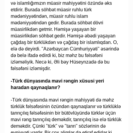
və islamlığımızın müasir mahiyyətini özündə əks
etdirir. Burada söhbət müasir ruhlu türk
mədəniyyətindən, müasir ruhlu islam
mədəniyyətindən gedir. Burada söhbət dövri
müasirlikdən getmir. Həmişə yaşayan bir
müasirlikdən söhbət gedir. Həmişə əbədi yaşayan
çağdaş bir türklükdən və çağdaş bir islamlıqdan. O,
elə də deyirdi. "Azərbaycan Cümhuriyyəti" əsərində
də belə ifadə edirdi ki, biz məhz bu fəlsəfəni
izləməliyik. Necə ki, Əli bəy Hüseynzadə də bu
fəlsəfəni izləmişdir.
-Türk dünyasında mavi rəngin xüsusi yeri
haradan qaynaqlanır?
-Türk dünyasında mavi rəngin mahiyyəti də məhz
türklük fəlsəfəsinin özündən qaynaqlanır və türklüklə
tanrıçılıq fəlsəfəsinin bir bütövlüyündə türklər üçün
mavi rəng tanrıçılıq deməkdir, tanrıçılıq isə elə türklük
deməkdir. Çünki "türk" və "tanrı" sözlərinin də
eyniyyəti vardır. Bir çox alimlər də etiraf edirlər ki,