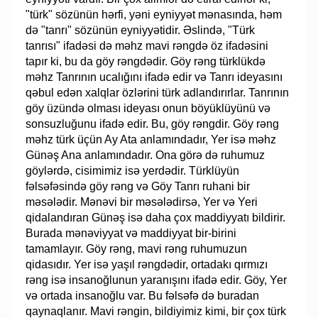
"türk" sözünün hərfi, yəni eyniyyət mənasında, həm
də "tanrı" sözünün eyniyyətidir. Əslində, "Türk
tanrısı" ifadəsi də məhz mavi rəngdə öz ifadəsini
tapır ki, bu da göy rəngdədir. Göy rəng türklükdə
məhz Tanrının ucalığını ifadə edir və Tanrı ideyasını
qəbul edən xalqlar özlərini türk adlandırırlar. Tanrının
göy üzündə olması ideyası onun böyüklüyünü və
sonsuzluğunu ifadə edir. Bu, göy rəngdir. Göy rəng
məhz türk üçün Ay Ata anlamındadır, Yer isə məhz
Günəş Ana anlamındadır. Ona görə də ruhumuz
göylərdə, cisimimiz isə yerdədir. Türklüyün
fəlsəfəsində göy rəng və Göy Tanrı ruhani bir
məsələdir. Mənəvi bir məsələdirsə, Yer və Yeri
qidalandıran Günəş isə daha çox maddiyyatı bildirir.
Burada mənəviyyat və maddiyyat bir-birini
tamamlayır. Göy rəng, mavi rəng ruhumuzun
qidasıdır. Yer isə yaşıl rəngdədir, ortadakı qırmızı
rəng isə insanoğlunun yaranışını ifadə edir. Göy, Yer
və ortada insanoğlu var. Bu fəlsəfə də buradan
qaynaqlanır. Mavi rəngin, bildiyimiz kimi, bir çox türk