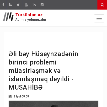
Türküstan.az
Adımız yolumuzdur
Əli bəy Hüseynzadənin
birinci problemi
müasirləşmək və
islamlaşmaq deyildi -
MÜSAHİBƏ
9 İyul 09:59