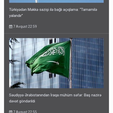
Türkiyədən Məkkə sazişi ilə bağlı açıqlama: “Tamamilə
yalandır”
7 Avqust 22:59
Səudiyyə Ərəbistanından İraqa mühüm səfər: Baş nazirə
dəvət göndərildi
7 Avqust 22:55