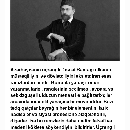
Azərbaycanın üçrəngli Dövlət Bayrağı ölkənin
müstəqilliyini və dövlətçiliyini əks etdirən əsas
rəmzlərdən biridir. Bununla yanaşı, onun
yaranma tarixi, rənglərinin seçilməsi, aypara və
səkkizguşəli ulduzun mənası ilə bağlı tarixçilər
arasında müxtəlif yanaşmalar mövcuddur. Bəzi
tədqiqatçılar bayrağın hər bir elementini tarixi
hadisələr və siyasi proseslərlə əlaqələndirir,
digərləri isə bu rəmzlərin daha qədim fəlsəfi və
mədəni köklərə söykəndiyini bildirirlər. Üçrəngli