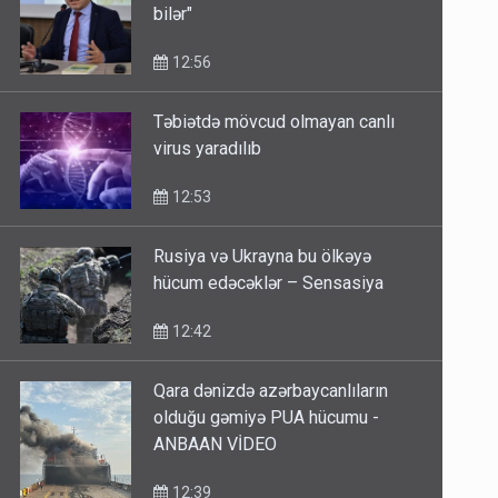
12:56
Təbiətdə mövcud olmayan canlı
virus yaradılıb
12:53
Rusiya və Ukrayna bu ölkəyə
hücum edəcəklər – Sensasiya
12:42
Qara dənizdə azərbaycanlıların
olduğu gəmiyə PUA hücumu -
ANBAAN VİDEO
12:39