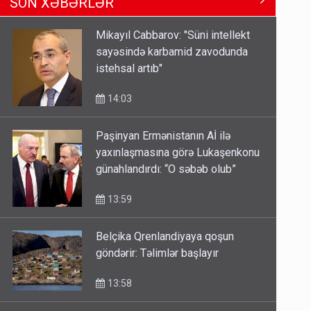
13:24
Mikayıl Cabbarov: "Süni intellekt
sayəsində karbamid zavodunda
Kartdan karta istədiyiniz qədər
istehsal artıb"
köçürmə edə bilərsiniz - VİDEO
11:06
14:03
Paşinyan Ermənistanın Aİ ilə
Tərtərdəki hadisənin sirri açıldı:
yaxınlaşmasına görə Lukaşenkonu
Ər-arvadı yandırıb 15 min manatı
günahlandırdı: “O səbəb olub”
oğurladı
10:46
13:59
Belçika Qrenlandiyaya qoşun
göndərir: Təlimlər başlayır
13:58
Rusiya Sumıda bazara dronla