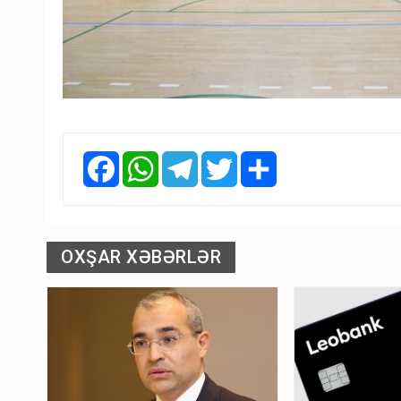
Facebook
WhatsApp
Telegram
Twitter
Share
OXŞAR XƏBƏRLƏR