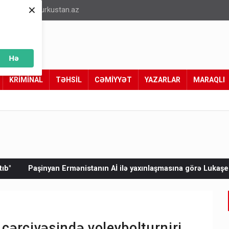
×
info@turkustan.az
Hə
KRİMİNAL
TƏHSİL
CƏMİYYƏT
YAZARLAR
MARAQLI
nın Aİ ilə yaxınlaşmasına görə Lukaşenkonu günahlandırdı: “O s
ərçivəsində voleybolturniri