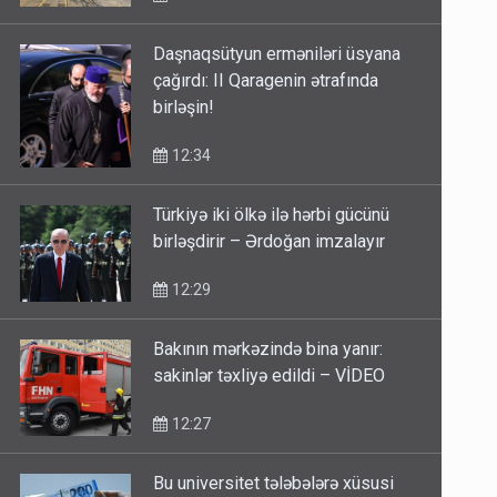
Daşnaqsütyun erməniləri üsyana
çağırdı: II Qaragenin ətrafında
birləşin!
12:34
Türkiyə iki ölkə ilə hərbi gücünü
birləşdirir – Ərdoğan imzalayır
12:29
Bakının mərkəzində bina yanır:
sakinlər təxliyə edildi – VİDEO
12:27
Bu universitet tələbələrə xüsusi
təqaüd ayırdı - ayda 200 AZN