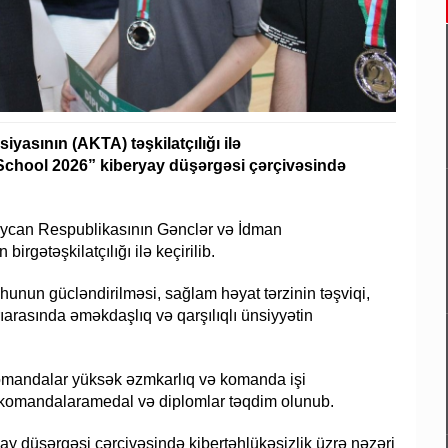
yasının (AKTA) təşkilatçılığı ilə
School 2026” kiberyay düşərgəsi çərçivəsində
baycan Respublikasının Gənclər və İdman
rgətəşkilatçılığı ilə keçirilib.
unun gücləndirilməsi, sağlam həyat tərzinin təşviqi,
larıarasında əməkdaşlıq və qarşılıqlı ünsiyyətin
komandalar yüksək əzmkarlıq və komanda işi
an komandalaramedal və diplomlar təqdim olunub.
y düşərgəsi çərçivəsində kibertəhlükəsizlik üzrə nəzəri