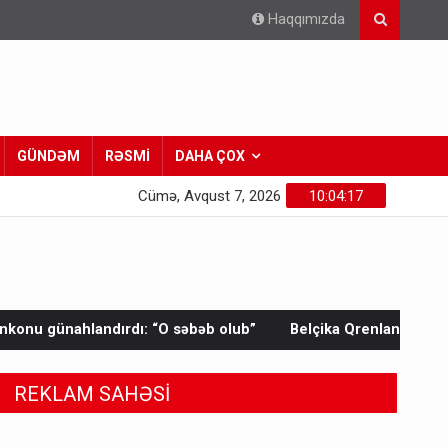
Haqqımızda
GÜNDƏM
RƏSMİ
DAHA ÇOX
Cümə, Avqust 7, 2026
10:04:19
əbəb olub”
Belçika Qrenlandiyaya qoşun göndərir: Təlimlər ba
REKLAM SAHƏSİ