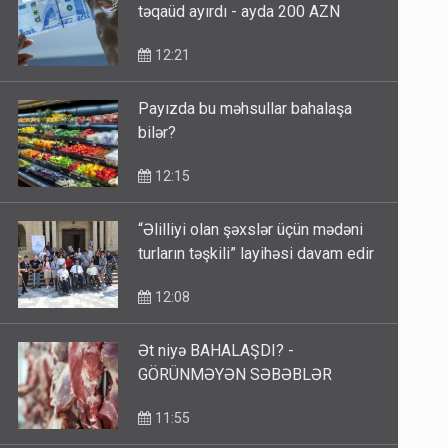
12:21
Payızda bu məhsullar bahalaşa
bilər?
12:15
“Əlilliyi olan şəxslər üçün mədəni
turların təşkili” layihəsi davam edir
12:08
Ət niyə BAHALAŞDI? -
GÖRÜNMƏYƏN SƏBƏBLƏR
11:55