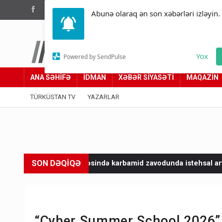
(012) 449 94 05
Abunə olaraq ən son xəbərləri izləyin.
Türküstan.az
Yox
Powered by SendPulse
Adımız yolumuzdur
ANA SƏHİFƏ
İDMAN
XƏBƏR SİYASƏTİ
MAQAZİN
TÜRKÜSTAN TV
YAZARLAR
SON DƏQİQƏ
sində karbamid zavodunda istehsal artıb"
Paşinyan Ermənista
“Cyber Summer School 2026” ç