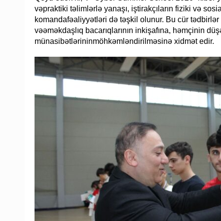
vəpraktiki təlimlərlə yanaşı, iştirakçıların fiziki və so
komandafəaliyyətləri də təşkil olunur. Bu cür tədbirlər
vəəməkdaşlıq bacarıqlarının inkişafına, həmçinin düşə
münasibətlərininmöhkəmləndirilməsinə xidmət edir.