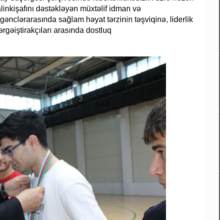
sialinkişafını dəstəkləyən müxtəlif idman və
 gənclərarasında sağlam həyat tərzinin təşviqinə, liderlik
rgəiştirakçıları arasında dostluq