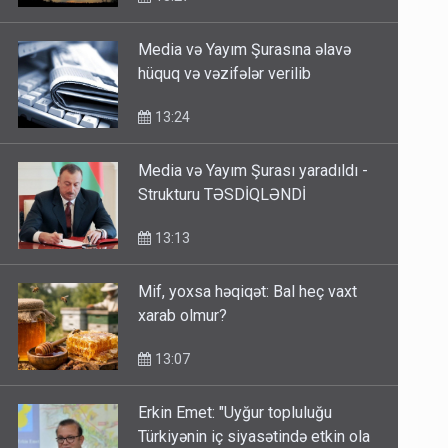
Media və Yayım Şurasına əlavə
hüquq və vəzifələr verilib
13:24
Media və Yayım Şurası yaradıldı -
Strukturu TƏSDİQLƏNDİ
13:13
Mif, yoxsa həqiqət: Bal heç vaxt
xarab olmur?
13:07
Erkin Emet: "Uyğur topluluğu
Türkiyənin iç siyasətində etkin ola
bilər"