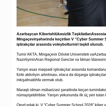
Azərbaycan Kibertəhlükəsizlik TəşkilatlarıAssosiasi
Mingəçevirşəhərində keçirilən V “Cyber Summer 
iştirakçılar arasında voleybolturniri təşkil olunub.
Turnir AKTA, Mingəçevir Dövlət Universiteti vəAzər
NazirliyininAran Regional Gənclər və İdman İdarəsinin bi
Yarışın əsas məqsədi iştirakçılar arasında komandaruh
fiziki aktivliyin artırılması, eləcə də düşərgə iştirakçı
inkişafınatöhfə vermək olub.
Maraqlı idman mübarizəsi şəraitində keçən turnirdə
nümayişetdiriblər. Yarışın yekununda ilk üç yeri tut
Qeyd edək ki, V “Cyber Summer School 2026” kiber ya