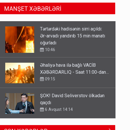
MANŞET XƏBƏRLƏRİ
Əhaliyə hava ilə bağlı VACİB
XƏBƏRDARLIQ - Saat 11:00-dan…
09:15
ŞOK! David Seliverstov ölkədən
qaçdı
6 Avqust 14:14
Bu ölkələrə şəxsiyyət vəsiqəsi ilə
gedə biləcəksiniz - SİYAHI
6 Avqust 10:53
Media və Yayım Şurasına əlavə
SON XƏBƏRLƏR
hüquq və vəzifələr verilib