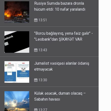
hücum etdi: 10 nəfər yaralandı
13:51
"Borcu bağlayırıq, yenə faiz gəlir" -
"Leobank"dan ŞİKAYƏT VAR
13:43
Jurnalist vəsiqəsi alanlar ödəniş
etməyəcək
13:30
Külək əsəcək, duman olacaq –
Sabahın havası
13:27