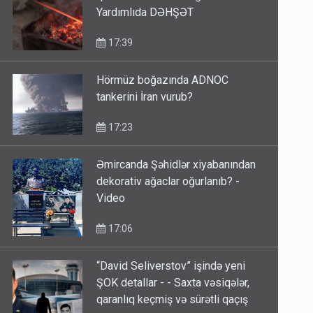
qızdırıb arvadına "dağ basdı" -
Yardımlıda DƏHŞƏT
17:39
Hörmüz boğazında ADNOC
tankerini İran vurub?
17:23
Əmircanda Şəhidlər xiyabanından
dekorativ ağaclar oğurlanıb? -
Video
17:06
“David Seliverstov” işində yeni
ŞOK detallar - - Saxta vəsiqələr,