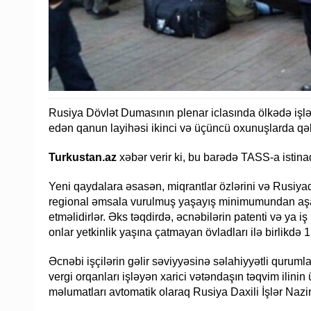
Rusiya Dövlət Dumasının plenar iclasında ölkədə işl
edən qanun layihəsi ikinci və üçüncü oxunuşlarda qə
Turkustan.az
xəbər verir ki, bu barədə TASS-a istin
Yeni qaydalara əsasən, miqrantlar özlərini və Rusiya
regional əmsala vurulmuş yaşayış minimumundan aş
etməlidirlər. Əks təqdirdə, əcnəbilərin patenti və ya
onlar yetkinlik yaşına çatmayan övladları ilə birlikdə
Əcnəbi işçilərin gəlir səviyyəsinə səlahiyyətli quruml
vergi orqanları işləyən xarici vətəndaşın təqvim ilinin 
məlumatları avtomatik olaraq Rusiya Daxili İşlər Nazi