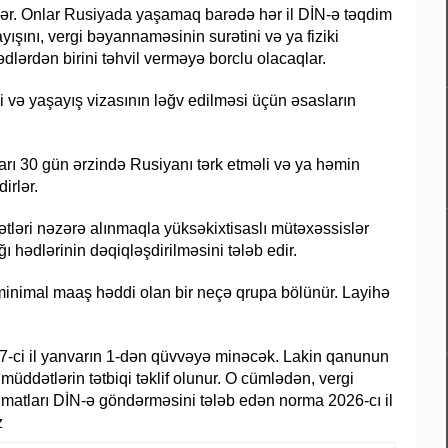
əklər. Onlar Rusiyada yaşamaq barədə hər il DİN-ə təqdim
ayışını, vergi bəyannaməsinin surətini və ya fiziki
ədlərdən birini təhvil verməyə borclu olacaqlar.
 və yaşayış vizasının ləğv edilməsi üçün əsasların
arı 30 gün ərzində Rusiyanı tərk etməli və ya həmin
irlər.
ətləri nəzərə alınmaqla yüksəkixtisaslı mütəxəssislər
hədlərinin dəqiqləşdirilməsini tələb edir.
 minimal maaş həddi olan bir neçə qrupa bölünür. Layihə
7-ci il yanvarın 1-dən qüvvəyə minəcək. Lakin qanunun
ddətlərin tətbiqi təklif olunur. O cümlədən, vergi
lumatları DİN-ə göndərməsini tələb edən norma 2026-cı il
z