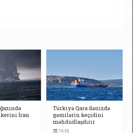
ğazında
Türkiyə Qara dənizdə
kerini İran
gəmilərin keçidini
məhdudlaşdırır
15:55