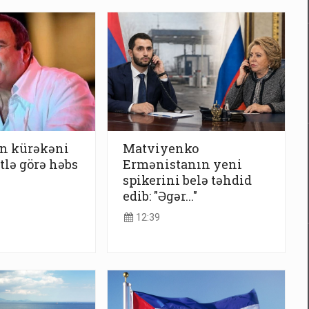
n kürəkəni
Matviyenko
ətlə görə həbs
Ermənistanın yeni
spikerini belə təhdid
edib: "Əgər..."
12:39