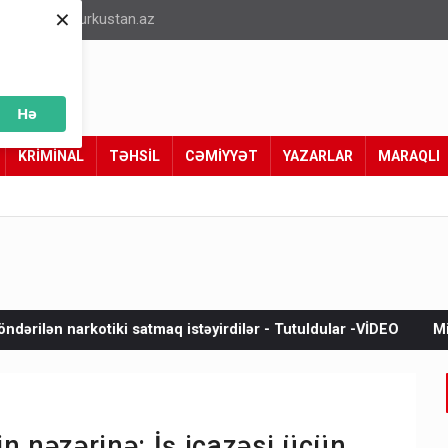
×
info@turkustan.az
Hə
KRİMİNAL
TƏHSİL
CƏMİYYƏT
YAZARLAR
MARAQLI
istəyirdilər - Tutuldular -VİDEO
Misir “Məkkə sazişi”nə niyə
n nəzərinə: İş icazəsi üçün