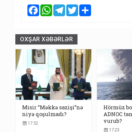
Facebook
WhatsApp
Telegram
Twitter
Share
OXŞAR XƏBƏRLƏR
Misir “Məkkə sazişi”nə
Hörmüz bo
niyə qoşulmadı?
ADNOC tan
vurub?
17:52
17:23