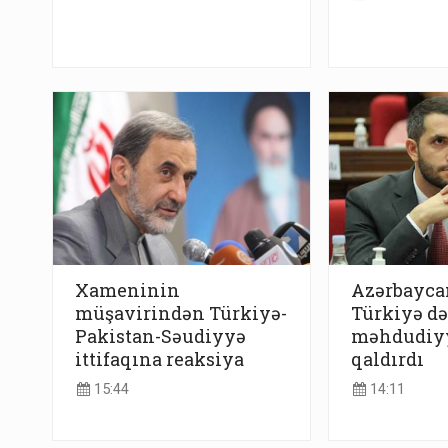
Xameninin
Azərbayca
müşavirindən Türkiyə-
Türkiyə də
Pakistan-Səudiyyə
məhdudiyy
ittifaqına reaksiya
qaldırdı
15:44
14:11