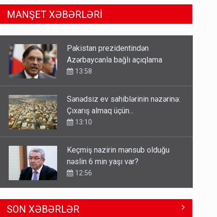
MANŞET XƏBƏRLƏRİ
Sənədsiz ev sahiblərinin nəzərinə:
Çıxarış almaq üçün...
13:10
Keçmiş nazirin mənsub olduğu
nəslin 6 min yaşı var?
12:56
Britaniya Səfirliyi Vaşinqton
razılaşmasının ildönümü ilə bağlı
bəyanat yaydı
12:50
Paşinyan Əliyevə zəng