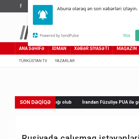
(012) 449 94 05
Abunə olaraq ən son xəbərləri izləyin.
Türküstan.az
Yox
Powered by SendPulse
Adımız yolumuzdur
ANA SƏHİFƏ
İDMAN
XƏBƏR SİYASƏTİ
MAQAZİN
TÜRKÜSTAN TV
YAZARLAR
SON DƏQİQƏ
ığı olub
İrandan Füzuliyə PUA ilə göndərilən narkotiki satmaq 
Rusiyada çalışmaq istəyənləri