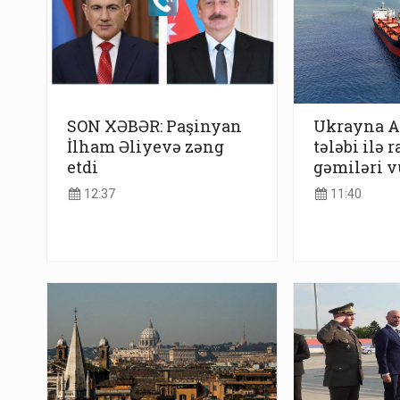
SON XƏBƏR: Paşinyan
Ukrayna A
İlham Əliyevə zəng
tələbi ilə r
etdi
gəmiləri 
12:37
11:40