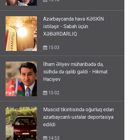
15:16
Azərbaycanda hava KƏSKİN
istiləşir - Sabah üçün
XƏBƏRDARLIQ
15:03
İlham Əliyev müharibədə də,
sülhdə də qalib gəldi - Hikmət
Hacıyev
15:02
Məscid tikintisində oğurluq edən
azərbaycanlı ustalar deportasiya
edildi