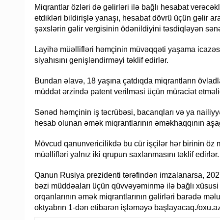
Miqrantlar özləri də gəlirləri ilə bağlı hesabat verəc
etdikləri bildirişlə yanaşı, hesabat dövrü üçün gəlir ar
şəxslərin gəlir vergisinin ödənildiyini təsdiqləyən sən
Layihə müəllifləri həmçinin müvəqqəti yaşama icazəsi
siyahısını genişləndirməyi təklif edirlər.
Bundan əlavə, 18 yaşına çatdıqda miqrantların övladl
müddət ərzində patent verilməsi üçün müraciət etməlid
Sənəd həmçinin iş təcrübəsi, bacarıqları və ya nailiyy
hesab olunan əmək miqrantlarının əməkhaqqının aşağı 
Mövcud qanunvericilikdə bu cür işçilər hər birinin öz
müəllifləri yalnız iki qrupun saxlanmasını təklif edirlər.
Qanun Rusiya prezidenti tərəfindən imzalanarsa, 202
bəzi müddəaları üçün qüvvəyəminmə ilə bağlı xüsusi mü
orqanlarının əmək miqrantlarının gəlirləri barədə mə
oktyabrın 1-dən etibarən işləməyə başlayacaq./oxu.a