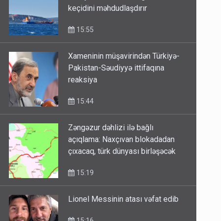
Türkiyə Qara dənizdə gəmilərin
keçidini məhdudlaşdırır
15:55
Xameninin müşavirindən Türkiyə-
Pakistan-Səudiyyə ittifaqına
reaksiya
15:44
Zəngəzur dəhlizi ilə bağlı
açıqlama: Naxçıvan blokadadan
çıxacaq, türk dünyası birləşəcək
15:19
Lionel Messinin atası vəfat edib