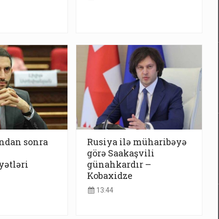
ndan sonra
Rusiya ilə müharibəyə
görə Saakaşvili
ətləri
günahkardır –
Kobaxidze
13:44