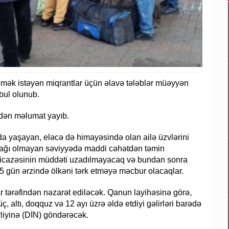
əmək istəyən miqrantlar üçün əlavə tələblər müəyyən
bul olunub.
adən məlumat yayıb.
da yaşayan, eləcə də himayəsində olan ailə üzvlərini
ağı olmayan səviyyədə maddi cəhətdən təmin
 iş icazəsinin müddəti uzadılmayacaq və bundan sonra
 15 gün ərzində ölkəni tərk etməyə məcbur olacaqlar.
ar tərəfindən nəzarət ediləcək. Qanun layihəsinə görə,
üç, altı, doqquz və 12 ayı üzrə əldə etdiyi gəlirləri barədə
rliyinə (DİN) göndərəcək.