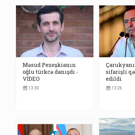
Məsud Pezeşkianın
Çarukyanı
oğlu türkcə danışdı -
sifarişli q
VİDEO
edildi
13:30
13:26