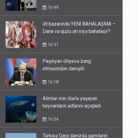
qaranlıq keçmiş və sürətli qaçış
16:49
Ət bazarında YENİ BAHALAŞMA –
Dana və quzu əti niyə bahalaşır?
16:31
Paşinyan Əliyevə zəng
etməsindən danışdı
16:18
Alimlər min illərlə yaşayan
heyvanların adlarını açıqladı
16:04