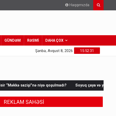
Haqqımızda
GÜNDƏM
RƏSMİ
DAHA ÇOX
Şənbə, Avqust 8, 2026
15:52:33
 qoşulmadı?
Soyuq çaya və yeməyə görə şişi qızdırıb arvadın
REKLAM SAHƏSİ