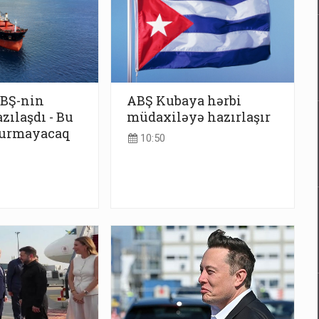
BŞ-nin
ABŞ Kubaya hərbi
azılaşdı - Bu
müdaxiləyə hazırlaşır
vurmayacaq
10:50