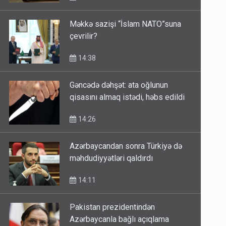
14:53
Məkkə sazişi “İslam NATO”suna
çevrilir?
14:38
Gəncədə dəhşət: ata oğlunun
qisasını almaq istədi, həbs edildi
14:26
Azərbaycandan sonra Türkiyə də
məhdudiyyətləri qaldırdı
14:11
Pakistan prezidentindən