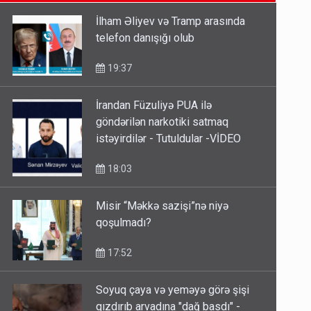
SON XƏBƏRLƏR
etməsindən danışdı
16:18
İlham Əliyev və Tramp arasında
telefon danışığı olub
İlham Əliyev müharibədə də,
sülhdə də qalib gəldi - Hikmət
19:37
Hacıyev
15:02
İrandan Füzuliyə PUA ilə
göndərilən narkotiki satmaq
Pakistan prezidentindən
istəyirdilər - Tutuldular -VİDEO
Azərbaycanla bağlı açıqlama
18:03
13:58
Misir “Məkkə sazişi”nə niyə
qoşulmadı?
17:52
Soyuq çaya və yeməyə görə şişi