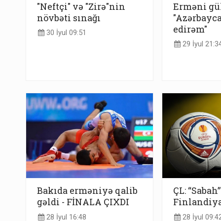
"Neftçi" və "Zirə"nin
Erməni gül
növbəti sınağı
"Azərbayc
edirəm"
30 İyul 09:51
29 İyul 21:3
Bakıda erməniyə qalib
ÇL: “Sabah”
gəldi - FİNALA ÇIXDI
Finlandiya 
28 İyul 16:48
28 İyul 09:4