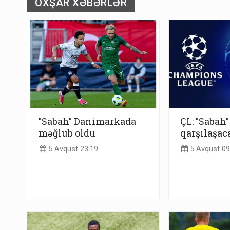
OXŞAR XƏBƏRLƏR
"Sabah" Danimarkada
ÇL: "Sabah"
məğlub oldu
qarşılaşac
5 Avqust 23:19
5 Avqust 09