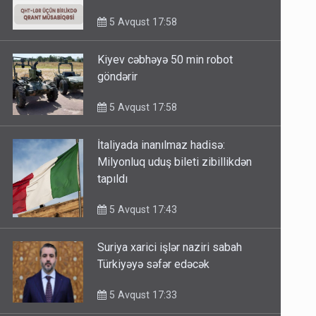
minimum qrant 30 min AZN
5 Avqust 17:58
Kiyev cəbhəyə 50 min robot
göndərir
5 Avqust 17:58
İtaliyada inanılmaz hadisə:
Milyonluq uduş bileti zibillikdən
tapıldı
5 Avqust 17:43
Suriya xarici işlər naziri sabah
Türkiyəyə səfər edəcək
5 Avqust 17:33