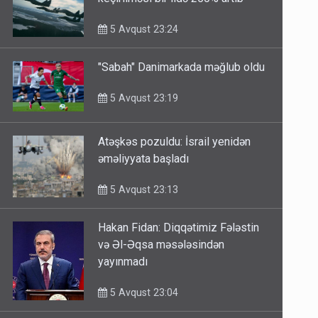
keçirilməsi bir ildə 250% artıb
5 Avqust 23:24
"Sabah" Danimarkada məğlub oldu
5 Avqust 23:19
Atəşkəs pozuldu: İsrail yenidən
əməliyyata başladı
5 Avqust 23:13
Hakan Fidan: Diqqətimiz Fələstin
və Əl-Əqsa məsələsindən
yayınmadı
5 Avqust 23:04