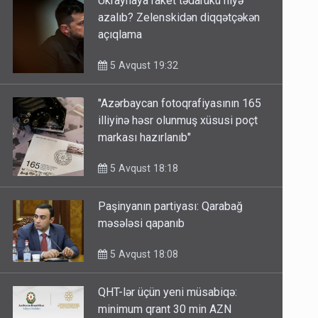
Ukraynaya raket tədarükü niyə
azalıb? Zelenskidən diqqətçəkən
açıqlama
5 Avqust 19:32
"Azərbaycan fotoqrafiyasının 165
illiyinə həsr olunmuş xüsusi poçt
markası hazırlanıb"
5 Avqust 18:18
Paşinyanın partiyası: Qarabağ
məsələsi qapanıb
5 Avqust 18:08
QHT-lər üçün yeni müsabiqə: