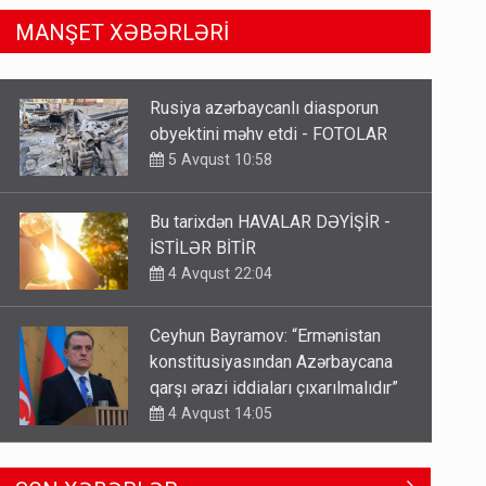
MANŞET XƏBƏRLƏRİ
Bu tarixdən HAVALAR DƏYİŞİR -
İSTİLƏR BİTİR
4 Avqust 22:04
Ceyhun Bayramov: “Ermənistan
konstitusiyasından Azərbaycana
qarşı ərazi iddiaları çıxarılmalıdır”
4 Avqust 14:05
TƏCİLİ! Fəlakət üçün TARİX
VERİLDİ - Bu bölgələr xəritədən
silinəcək
4 Avqust 12:01