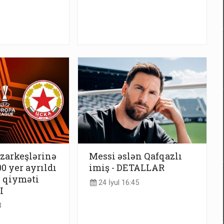
azarkeşlərinə
Messi əslən Qafqazlı
0 yer ayrıldı
imiş - DETALLAR
n qiyməti
24 İyul 16:45
I
3