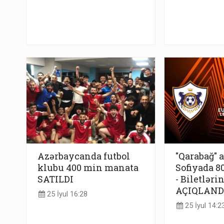
Azərbaycanda futbol
"Qarabağ" 
klubu 400 min manata
Sofiyada 80
SATILDI
- Biletləri
AÇIQLAND
25 İyul 16:28
25 İyul 14:2