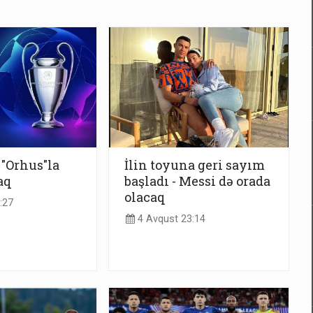
 "Orhus"la
İlin toyuna geri sayım
aq
başladı - Messi də orada
olacaq
:27
4 Avqust 23:14