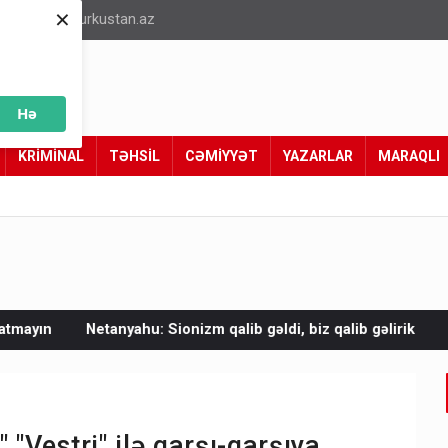
×
info@turkustan.az
Hə
KRİMİNAL
TƏHSİL
CƏMİYYƏT
YAZARLAR
MARAQLI
 Sionizm qalib gəldi, biz qalib gəlirik
Mal əti bahalaşıb - V
"Vestri" ilə qarşı-qarşıya