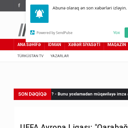
(012) 449 94 05
Abunə olaraq ən son xəbərləri izləyin.
Türküstan.az
Yox
Powered by SendPulse
Adımız yolumuzdur
ANA SƏHİFƏ
İDMAN
XƏBƏR SİYASƏTİ
MAQAZİN
TÜRKÜSTAN TV
YAZARLAR
SON DƏQİQƏ
rsınız? - Bunu yoxlamadan müqaviləyə imza atmayın
Netanyahu:
UEFA Avropa Liqası: "Qarabağ" 