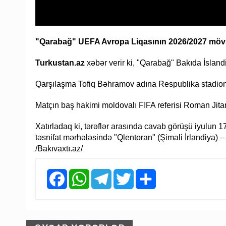
"Qarabağ" UEFA Avropa Liqasının 2026/2027 möv
Turkustan.az
xəbər verir ki, "Qarabağ" Bakıda İslan
Qarşılaşma Tofiq Bəhramov adına Respublika stadionu
Matçın baş hakimi moldovalı FIFA referisi Roman Jitar
Xatırladaq ki, tərəflər arasında cavab görüşü iyulun 
təsnifat mərhələsində "Qlentoran" (Şimali İrlandiya) –
/Bakıvaxtı.az/
Facebook
WhatsApp
Telegram
Twitter
Share