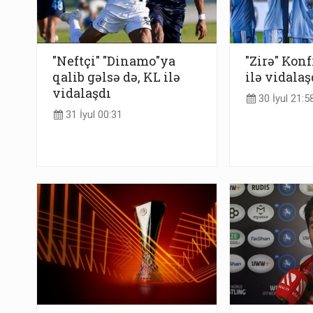
"Neftçi" "Dinamo"ya
"Zirə" Konf
qalib gəlsə də, KL ilə
ilə vidalaş
vidalaşdı
30 İyul 21:5
31 İyul 00:31