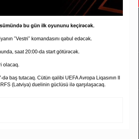
sümündə bu gün ilk oyununu keçirəcək.
diyanın "Vestri" komandasını qəbul edəcək.
nda, saat 20:00-da start götürəcək.
i olacaq.
17-də baş tutacaq. Cütün qalibi UEFA Avropa Liqasının II
 RFS (Latviya) duelinin güclüsü ilə qarşılaşacaq.