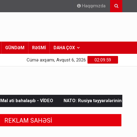
Haqqımızda
GÜNDƏM
RƏSMİ
DAHA ÇOX
Cümə axşamı, Avqust 6, 2026
02:10:01
İDEO
NATO: Rusiya təyyarələrinin ələ keçirilməsi bir ildə 250% 
REKLAM SAHƏSİ