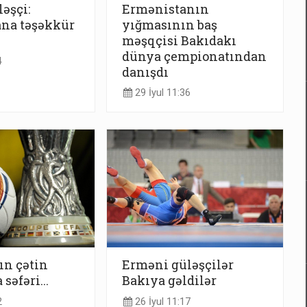
əşçi:
Ermənistanın
ana təşəkkür
yığmasının baş
məşqçisi Bakıdakı
dünya çempionatından
4
danışdı
29 İyul 11:36
ın çətin
Erməni güləşçilər
səfəri...
Bakıya gəldilər
2
26 İyul 11:17