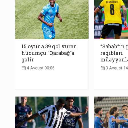
15 oyuna 39 qol vuran
“Sabah”ın 
hücumçu “Qarabağ”a
rəqibləri
gəlir
müəyyənl
4 Avqust 00:06
3 Avqust 14