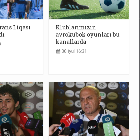
rans Liqası
Klublarımızın
dı
avrokubok oyunları bu
kanallarda
8
30 İyul 16:31