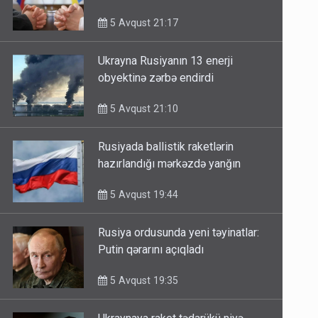
görüşdə müzakirə olunub
5 Avqust 21:17
Ukrayna Rusiyanın 13 enerji
obyektinə zərbə endirdi
5 Avqust 21:10
Rusiyada ballistik raketlərin
hazırlandığı mərkəzdə yanğın
5 Avqust 19:44
Rusiya ordusunda yeni təyinatlar:
Putin qərarını açıqladı
5 Avqust 19:35