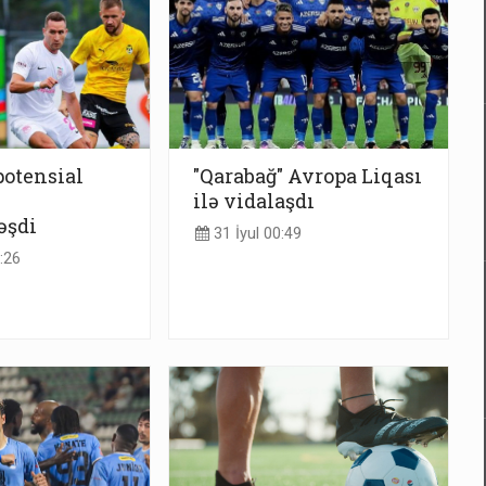
potensial
"Qarabağ" Avropa Liqası
ilə vidalaşdı
əşdi
31 İyul 00:49
:26