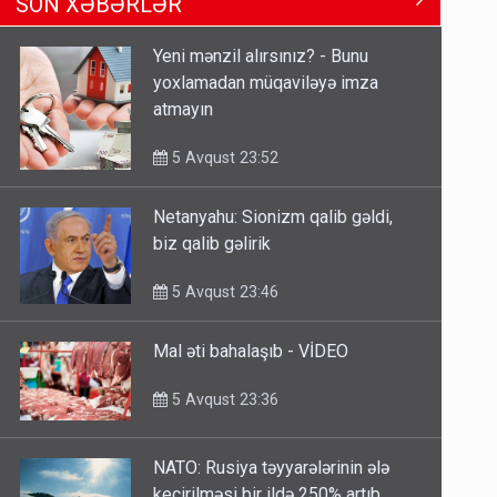
Ərdoğana sui-qəsd planının
SON XƏBƏRLƏR
iştirakçısı detalları açıqladı
5 Avqust 16:56
Yeni mənzil alırsınız? - Bunu
yoxlamadan müqaviləyə imza
Rusiya Azərbaycan vətədaşlarını
atmayın
deport etdi
5 Avqust 11:53
5 Avqust 23:52
Netanyahu: Sionizm qalib gəldi,
Rusiya azərbaycanlı diasporun
biz qalib gəlirik
obyektini məhv etdi - FOTOLAR
5 Avqust 10:58
5 Avqust 23:46
Mal əti bahalaşıb - VİDEO
5 Avqust 23:36
NATO: Rusiya təyyarələrinin ələ