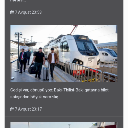
7 Avqust 23:58
Geri çağırılan səfir Abel Məhərrəmovun oğludur - DOSYE
7 Avqust 14:07
Gedişi var, dönüşü yox: Bakı-Tbilisi-Bakı qatarına bilet
satışından böyük narazılıq
7 Avqust 23:17