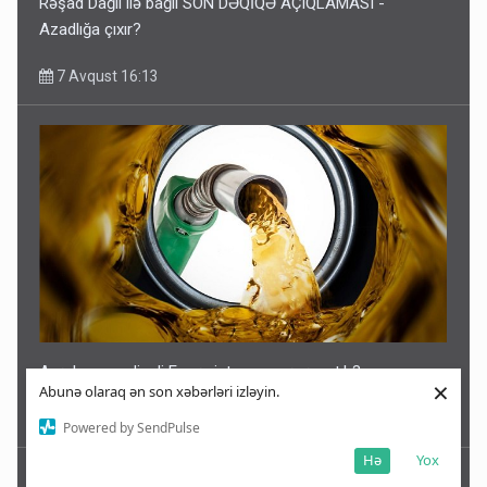
Rəşad Dağlı ilə bağlı SON DƏQİQƏ AÇIQLAMASI -
Azadlığa çıxır?
7 Avqust 16:13
Azərbaycan dizeli Ermənistana neçəyə satıb?
×
Abunə olaraq ən son xəbərləri izləyin.
7 Avqust 16:09
Powered by SendPulse
Hə
Yox