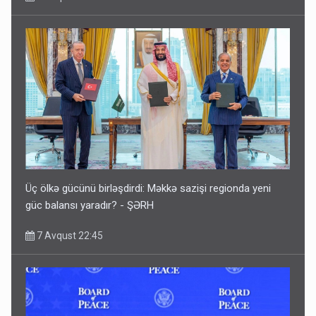
Üç ölkə gücünü birləşdirdi: Məkkə sazişi regionda yeni
güc balansı yaradır? - ŞƏRH
7 Avqust 22:45