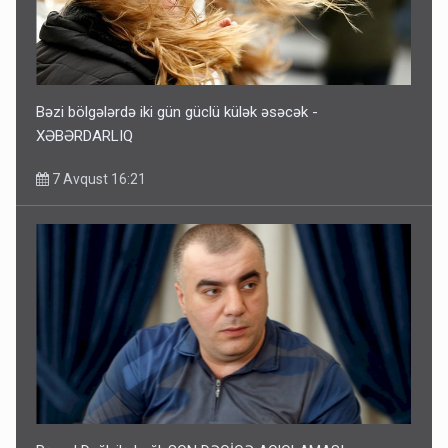
Bəzi bölgələrdə iki gün güclü külək əsəcək -
XƏBƏRDARLIQ
7 Avqust 16:21