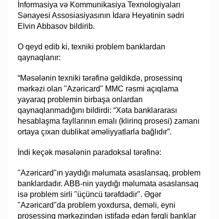
İnformasiya və Kommunikasiya Texnologiyaları
Sənayesi Assosiasiyasının İdarə Heyətinin sədri
Elvin Abbasov bildirib.
O qeyd edib ki, texniki problem banklardan
qaynaqlanır:
“Məsələnin texniki tərəfinə gəldikdə, prosessinq
mərkəzi olan "Azəricard" MMC rəsmi açıqlama
yayaraq problemin birbaşa onlardan
qaynaqlanmadığını bildirdi: “Xəta banklararası
hesablaşma fayllarının emalı (klirinq prosesi) zamanı
ortaya çıxan dublikat əməliyyatlarla bağlıdır”.
İndi keçək məsələnin paradoksal tərəfinə:
"Azəricard"ın yaydığı məlumata əsaslansaq, problem
banklardadır. ABB-nin yaydığı məlumata əsaslansaq
isə problem sirli "üçüncü tərəfdədir". Əgər
"Azəricard"da problem yoxdursa, deməli, eyni
prosessinq mərkəzindən istifadə edən fərqli banklar