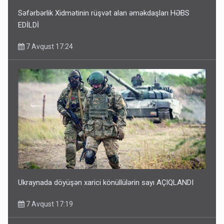
Səfərbərlik Xidmətinin rüşvət alan əməkdaşları HƏBS
EDİLDİ
7 Avqust 17:24
Ukraynada döyüşən xarici könüllülərin sayı AÇIQLANDI
7 Avqust 17:19