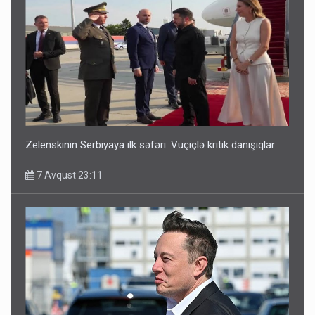
Media və Yayım Şurasına əlavə hüquq və vəzifələr verilib
7 Avqust 13:24
Zelenskinin Serbiyaya ilk səfəri: Vuçiçlə kritik danışıqlar
7 Avqust 23:11