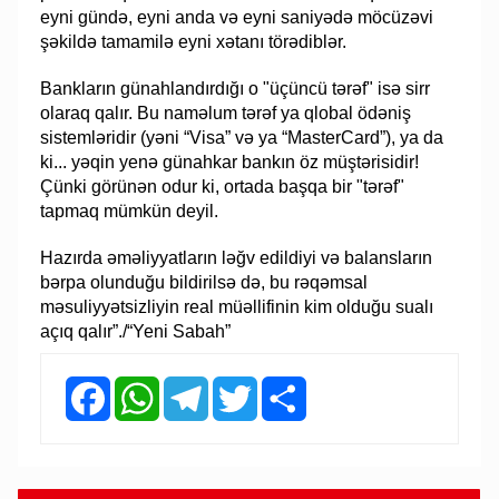
eyni gündə, eyni anda və eyni saniyədə möcüzəvi
şəkildə tamamilə eyni xətanı törədiblər.
Bankların günahlandırdığı o "üçüncü tərəf" isə sirr
olaraq qalır. Bu naməlum tərəf ya qlobal ödəniş
sistemləridir (yəni “Visa” və ya “MasterCard”), ya da
ki... yəqin yenə günahkar bankın öz müştərisidir!
Çünki görünən odur ki, ortada başqa bir "tərəf"
tapmaq mümkün deyil.
Hazırda əməliyyatların ləğv edildiyi və balansların
bərpa olunduğu bildirilsə də, bu rəqəmsal
məsuliyyətsizliyin real müəllifinin kim olduğu sualı
açıq qalır”./“Yeni Sabah”
Facebook
WhatsApp
Telegram
Twitter
Share