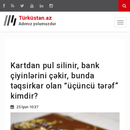
Türküstan.az
Adımız yolumuzdur
Kartdan pul silinir, bank
çiyinlərini çəkir, bunda
təqsirkar olan “üçüncü tərəf”
kimdir?
25 İyun 10:37