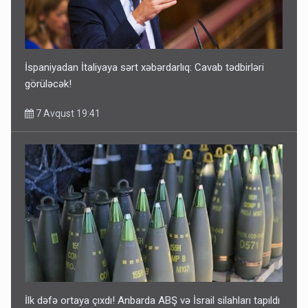
İspaniyadan İtaliyaya sərt xəbərdarlıq: Cavab tədbirləri
görüləcək!
7 Avqust 19:41
İlk dəfə ortaya çıxdı! Anbarda ABŞ və İsrail silahları tapıldı