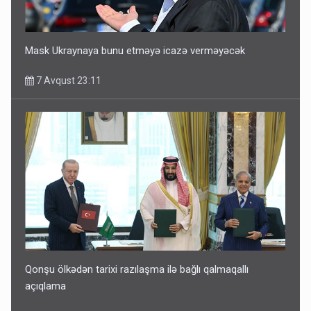
Mask Ukraynaya bunu etməyə icazə verməyəcək
7 Avqust 23:11
Qonşu ölkədən tarixi razılaşma ilə bağlı qalmaqallı
açıqlama