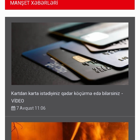
MANŞET XƏBƏRLƏRİ
Kartdan karta istədiyiniz qədər köçürmə edə bilərsiniz -
VİDEO
7 Avqust 11:06