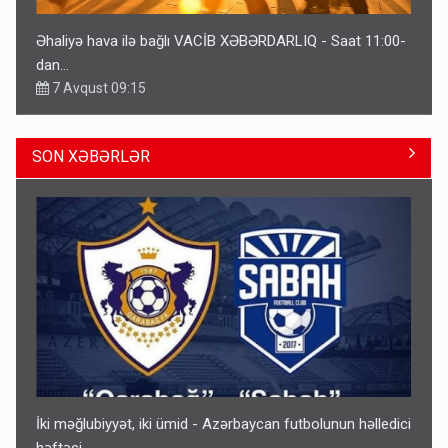
Əhaliyə hava ilə bağlı VACİB XƏBƏRDARLIQ - Saat 11:00-
dan…
7 Avqust 09:15
SON XƏBƏRLƏR
Gedişi var, dönüşü yox: Bakı-Tbilisi-Bakı qatarına bilet
satışından böyük narazılıq
7 Avqust 23:17
İki məğlubiyyət, iki ümid - Azərbaycan futbolunun həlledici
həftəsi...