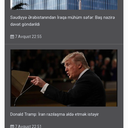
Səudiyyə Ərəbistanından İraqa mühüm səfər: Baş nazirə
dəvət göndərildi
7 Avqust 22:55
Donald Tramp: İran razılaşma əldə etmək istəyir
7 Avqust 22:51