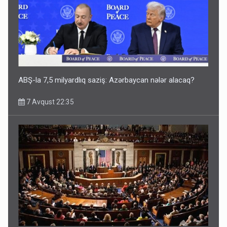
ABŞ-la 7,5 milyardlıq saziş: Azərbaycan nələr alacaq?
7 Avqust 22:35