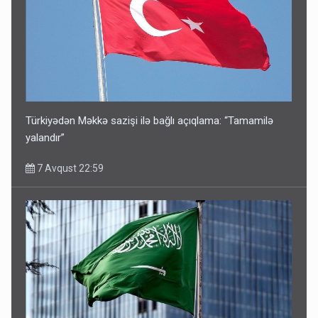
Türkiyədən Məkkə sazişi ilə bağlı açıqlama: “Tamamilə
yalandır”
7 Avqust 22:59