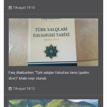
7 Avqust 19:10
Faiq Ələkbərlinin “Türk xalqları fəlsəfəsi tarixi (qədim
dövr)” kitabı nəşr olunub
7 Avqust 18:15