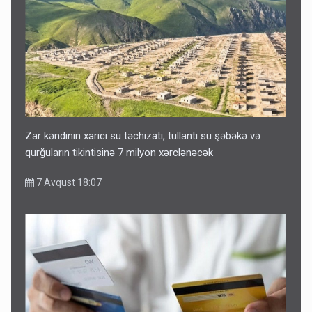
Zar kəndinin xarici su təchizatı, tullantı su şəbəkə və
qurğuların tikintisinə 7 milyon xərclənəcək
7 Avqust 18:07