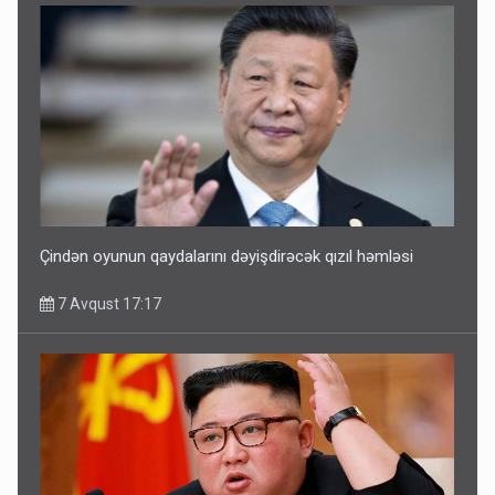
Çindən oyunun qaydalarını dəyişdirəcək qızıl həmləsi
7 Avqust 17:17