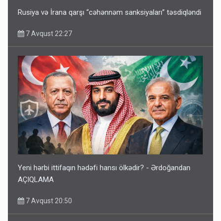
Rusiya və İrana qarşı “cəhənnəm sanksiyaları” təsdiqləndi
7 Avqust 22:27
Yeni hərbi ittifaqın hədəfi hansı ölkədir? - Ərdoğandan
AÇIQLAMA
7 Avqust 20:50