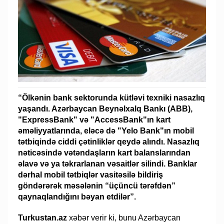
“Ölkənin bank sektorunda kütləvi texniki nasazlıq
yaşandı. Azərbaycan Beynəlxalq Bankı (ABB),
"ExpressBank" və "AccessBank"ın kart
əməliyyatlarında, eləcə də "Yelo Bank"ın mobil
tətbiqində ciddi çətinliklər qeydə alındı. Nasazlıq
nəticəsində vətəndaşların kart balanslarından
əlavə və ya təkrarlanan vəsaitlər silindi. Banklar
dərhal mobil tətbiqlər vasitəsilə bildiriş
göndərərək məsələnin “üçüncü tərəfdən”
qaynaqlandığını bəyan etdilər”.
Turkustan.az
xəbər verir ki, bunu Azərbaycan