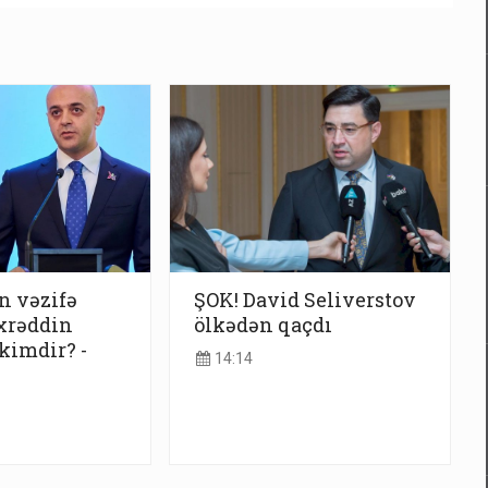
n vəzifə
ŞOK! David Seliverstov
xrəddin
ölkədən qaçdı
kimdir? -
14:14