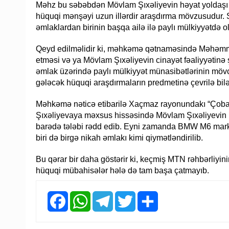
Məhz bu səbəbdən Mövlam Şıxəliyevin həyat yoldaşı A
hüquqi mənşəyi uzun illərdir araşdırma mövzusudur.
əmlaklardan birinin başqa ailə ilə paylı mülkiyyətdə o
Qeyd edilməlidir ki, məhkəmə qətnaməsində Məhəmmə
etməsi və ya Mövlam Şıxəliyevin cinayət fəaliyyətinə 
əmlak üzərində paylı mülkiyyət münasibətlərinin mövc
gələcək hüquqi araşdırmaların predmetinə çevrilə bilə
Məhkəmə nəticə etibarilə Xaçmaz rayonundakı “Çoban
Şıxəliyevaya məxsus hissəsində Mövlam Şıxəliyevin pa
barədə tələbi rədd edib. Eyni zamanda BMW M6 marka
biri də birgə nikah əmlakı kimi qiymətləndirilib.
Bu qərar bir daha göstərir ki, keçmiş MTN rəhbərliyini
hüquqi mübahisələr hələ də tam başa çatmayıb.
Facebook
WhatsApp
Telegram
Twitter
Share