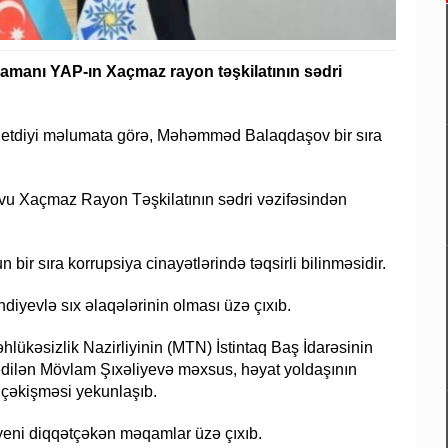
zamanı YAP-ın Xaçmaz rayon təşkilatının sədri
də etdiyi məlumata görə, Məhəmməd Balaqdaşov bir sıra
u Xaçmaz Rayon Təşkilatının sədri vəzifəsindən
 sıra korrupsiya cinayətlərində təqsirli bilinməsidir.
iyevlə sıx əlaqələrinin olması üzə çıxıb.
əhlükəsizlik Nazirliyinin (MTN) İstintaq Baş İdarəsinin
edilən Mövlam Şıxəliyevə məxsus, həyat yoldaşının
 çəkişməsi yekunlaşıb.
ni diqqətçəkən məqamlar üzə çıxıb.