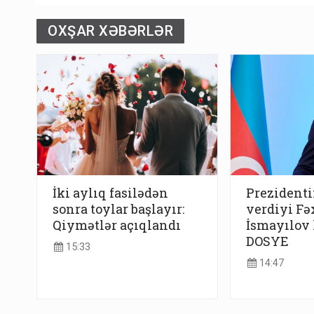
OXŞAR XƏBƏRLƏR
İki aylıq fasilədən
Prezidenti
sonra toylar başlayır:
verdiyi Fə
Qiymətlər açıqlandı
İsmayılov 
DOSYE
15:33
14:47