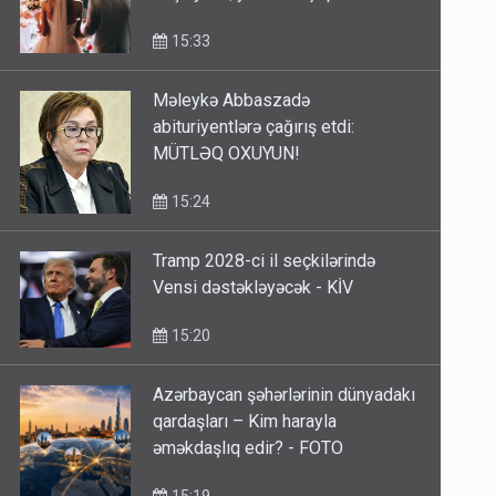
15:33
Məleykə Abbaszadə
abituriyentlərə çağırış etdi:
MÜTLƏQ OXUYUN!
15:24
Tramp 2028-ci il seçkilərində
Vensi dəstəkləyəcək - KİV
15:20
Azərbaycan şəhərlərinin dünyadakı
qardaşları – Kim harayla
əməkdaşlıq edir? - FOTO