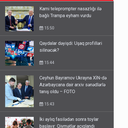
14:14
Karni teleprompter nasazlığı ilə
bağlı Trampa eyham vurdu
Bu ölkələrə şəxsiyyət vəsiqəsi ilə
gedə biləcəksiniz - SİYAHI
15:50
10:53
Qaydalar dəyişdi: Uşaq profilləri
silinəcək?
Ərdoğana sui-qəsd planının
iştirakçısı detalları açıqladı
15:44
5 Avqust 16:56
Ceyhun Bayramov Ukrayna XİN-də
Azərbaycana dair arxiv sənədlərlə
tanış oldu – FOTO
15:43
İki aylıq fasilədən sonra toylar
başlayır: Qiymətlər açıqlandı