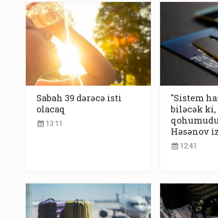
Sabah 39 dərəcə isti
"Sistem h
olacaq
biləcək ki
qohumudur
13:11
Həsənov iz
12:41