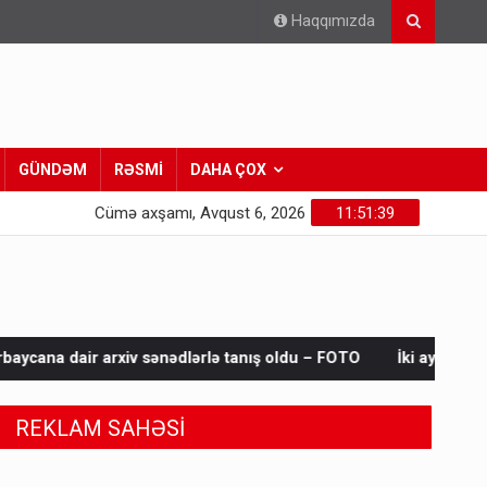
Haqqımızda
GÜNDƏM
RƏSMİ
DAHA ÇOX
Cümə axşamı, Avqust 6, 2026
11:51:40
dlərlə tanış oldu – FOTO
İki aylıq fasilədən sonra toylar baş
REKLAM SAHƏSİ