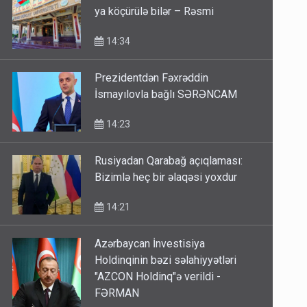
ya köçürülə bilər – Rəsmi
14:34
Prezidentdən Fəxrəddin
İsmayılovla bağlı SƏRƏNCAM
14:23
Rusiyadan Qarabağ açıqlaması:
Bizimlə heç bir əlaqəsi yoxdur
14:21
Azərbaycan İnvestisiya
Holdinqinin bəzi səlahiyyətləri
"AZCON Holdinq"ə verildi -
FƏRMAN