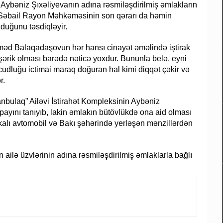
ybəniz Şıxəliyevanın adına rəsmiləşdirilmiş əmlakların
 Səbail Rayon Məhkəməsinin son qərarı da həmin
lduğunu təsdiqləyir.
d Balaqadaşovun hər hansı cinayət əməlində iştirak
şərik olması barədə nəticə yoxdur. Bununla belə, eyni
udluğu ictimai maraq doğuran hal kimi diqqət çəkir və
r.
bulaq” Ailəvi İstirahət Kompleksinin Aybəniz
yını tanıyıb, lakin əmlakın bütövlükdə ona aid olması
lı avtomobil və Bakı şəhərində yerləşən mənzillərdən
n ailə üzvlərinin adına rəsmiləşdirilmiş əmlaklarla bağlı