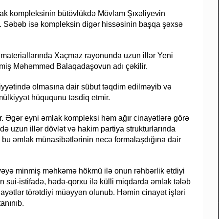
ak kompleksinin bütövlükdə Mövlam Şıxəliyevin
b. Səbəb isə kompleksin digər hissəsinin başqa şəxsə
 materiallarında Xaçmaz rayonunda uzun illər Yeni
 etmiş Məhəmməd Balaqadaşovun adı çəkilir.
yyətində olmasına dair sübut təqdim edilməyib və
ülkiyyət hüququnu təsdiq etmir.
dır. Əgər eyni əmlak kompleksi həm ağır cinayətlərə görə
 uzun illər dövlət və hakim partiya strukturlarında
sə, bu əmlak münasibətlərinin necə formalaşdığına dair
əyə minmiş məhkəmə hökmü ilə onun rəhbərlik etdiyi
 sui-istifadə, hədə-qorxu ilə külli miqdarda əmlak tələb
nayətlər törətdiyi müəyyən olunub. Həmin cinayət işləri
anınıb.