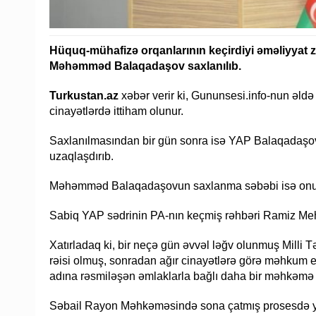
Hüquq-mühafizə orqanlarının keçirdiyi əməliyyat 
Məhəmməd Balaqadaşov saxlanılıb.
Turkustan.az
xəbər verir ki, Gununsesi.info-nun əl
cinayətlərdə ittiham olunur.
Saxlanılmasından bir gün sonra isə YAP Balaqadaşov
uzaqlaşdırıb.
Məhəmməd Balaqadaşovun saxlanma səbəbi isə onun bir
Sabiq YAP sədrinin PA-nın keçmiş rəhbəri Ramiz Mehd
Xatırladaq ki, bir neçə gün əvvəl ləğv olunmuş Milli T
rəisi olmuş, sonradan ağır cinayətlərə görə məhkum 
adına rəsmiləşən əmlaklarla bağlı daha bir məhkəmə
Səbail Rayon Məhkəməsində sona çatmış prosesdə ye