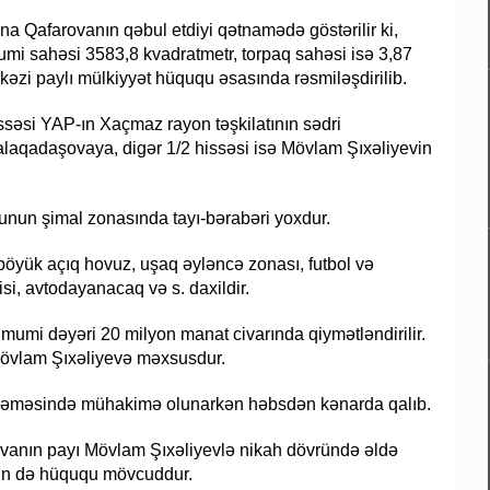
na Qafarovanın qəbul etdiyi qətnamədə göstərilir ki,
 sahəsi 3583,8 kvadratmetr, torpaq sahəsi isə 3,87
kəzi paylı mülkiyyət hüququ əsasında rəsmiləşdirilib.
səsi YAP-ın Xaçmaz rayon təşkilatının sədri
qadaşovaya, digər 1/2 hissəsi isə Mövlam Şıxəliyevin
urunun şimal zonasında tayı-bərabəri yoxdur.
, böyük açıq hovuz, uşaq əyləncə zonası, futbol və
isi, avtodayanacaq və s. daxildir.
mumi dəyəri 20 milyon manat civarında qiymətləndirilir.
 Mövlam Şıxəliyevə məxsusdur.
hkəməsində mühakimə olunarkən həbsdən kənarda qalıb.
vanın payı Mövlam Şıxəliyevlə nikah dövründə əldə
vin də hüququ mövcuddur.