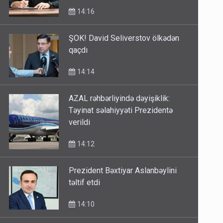
14:16
ŞOK! David Seliverstov ölkədən
qaçdı
14:14
AZAL rəhbərliyində dəyişiklik:
Təyinat səlahiyyəti Prezidentə
verildi
14:12
Prezident Bəxtiyar Aslanbəylini
təltif etdi
14:10