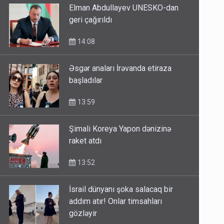
Elman Abdullayev UNESKO-dan
geri çağırıldı
14:08
Əsgər anaları İrəvanda etiraza
başladılar
13:59
Şimali Koreya Yapon dənizinə
raket atdı
13:52
İsrail dünyanı şoka salacaq bir
addım atır! Onlar timsahları
gözləyir