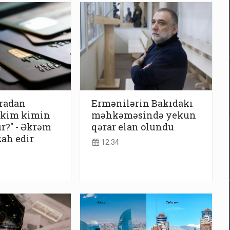
aradan
Ermənilərin Bakıdakı
, kim kimin
məhkəməsində yekun
?" - Əkrəm
qərar elan olundu
ah edir
12:34