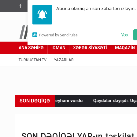
(012) 449 94 05
Abunə olaraq ən son xəbərləri izləyin.
Türküstan.az
Yox
Powered by SendPulse
Adımız yolumuzdur
ANA SƏHİFƏ
İDMAN
XƏBƏR SİYASƏTİ
MAQAZİN
TÜRKÜSTAN TV
YAZARLAR
SON DƏQİQƏ
ampa eyham vurdu
Qaydalar dəyişdi: Uşaq profilləri silinəcək?
SON DƏQİQƏ! YAP-ın təşkilat s