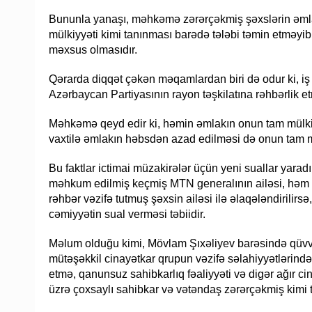
Bununla yanaşı, məhkəmə zərərçəkmiş şəxslərin əml
mülkiyyəti kimi tanınması barədə tələbi təmin etməyi
məxsus olmasıdır.
Qərarda diqqət çəkən məqamlardan biri də odur ki, iş
Azərbaycan Partiyasının rayon təşkilatına rəhbərlik
Məhkəmə qeyd edir ki, həmin əmlakın onun tam mülki
vaxtilə əmlakın həbsdən azad edilməsi də onun tam m
Bu faktlar ictimai müzakirələr üçün yeni suallar yara
məhkum edilmiş keçmiş MTN generalının ailəsi, həm də
rəhbər vəzifə tutmuş şəxsin ailəsi ilə əlaqələndirilir
cəmiyyətin sual verməsi təbiidir.
Məlum olduğu kimi, Mövlam Şıxəliyev barəsində qüvv
mütəşəkkil cinayətkar qrupun vəzifə səlahiyyətlərindən
etmə, qanunsuz sahibkarlıq fəaliyyəti və digər ağır ci
üzrə çoxsaylı sahibkar və vətəndaş zərərçəkmiş kimi t