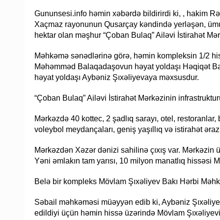
Gununsesi.info həmin xəbərdə bildirirdi ki, , hakim Rə
Xaçmaz rayonunun Qusarçay kəndində yerləşən, ümumi
hektar olan məşhur “Çoban Bulaq” Ailəvi İstirahət Mər
Məhkəmə sənədlərinə görə, həmin kompleksin 1/2 his
Məhəmməd Balaqadaşovun həyat yoldaşı Həqiqət Bala
həyat yoldaşı Aybəniz Şıxəliyevaya məxsusdur.
“Çoban Bulaq” Ailəvi İstirahət Mərkəzinin infrastrukt
Mərkəzdə 40 kottec, 2 şadlıq sarayı, otel, restoranlar
voleybol meydançaları, geniş yaşıllıq və istirahət əraz
Mərkəzdən Xəzər dənizi sahilinə çıxış var. Mərkəzin ü
Yəni əmlakın tam yarısı, 10 milyon manatlıq hissəsi
Belə bir kompleks Mövlam Şıxəliyev Bakı Hərbi Mə
Səbail məhkəməsi müəyyən edib ki, Aybəniz Şıxəliye
edildiyi üçün həmin hissə üzərində Mövlam Şıxəliye