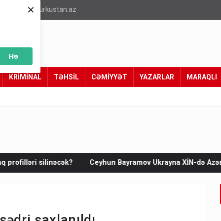
×
info@turkustan.az
Hə
KRİMİNAL
TƏHSİL
CƏMİYYƏT
YAZARLAR
MARAQLI
Ceyhun Bayramov Ukrayna XİN-də Azərbaycana dair arxiv sənə
ədri saxlanıldı