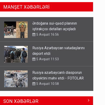
MANŞET XƏBƏRLƏRİ
Rusiya Azərbaycan vətədaşlarını
deport etdi
5 Avqust 11:53
Rusiya azərbaycanlı diasporun
obyektini məhv etdi - FOTOLAR
5 Avqust 10:58
Bu tarixdən HAVALAR DƏYİŞİR -
İSTİLƏR BİTİR
4 Avqust 22:04
ŞOK! David Seliverstov ölkədən
SON XƏBƏRLƏR
qaçdı