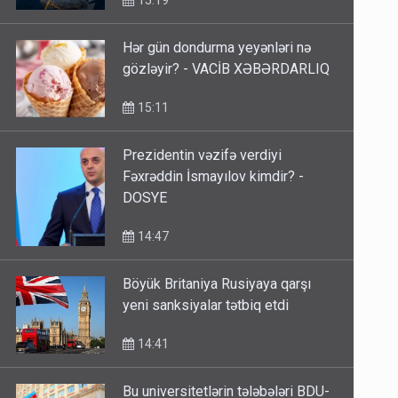
15:19
Hər gün dondurma yeyənləri nə
gözləyir? - VACİB XƏBƏRDARLIQ
15:11
Prezidentin vəzifə verdiyi
Fəxrəddin İsmayılov kimdir? -
DOSYE
14:47
Böyük Britaniya Rusiyaya qarşı
yeni sanksiyalar tətbiq etdi
14:41
Bu universitetlərin tələbələri BDU-