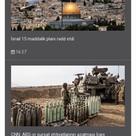
İsrail 15 maddəlik planı rədd etdi
16:27
CNN: ABŞ-ın sursat ehtiyatlarının azalması İranı