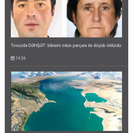
Tovuzda DƏHŞƏT: bibisini odun parçası ilə döyüb öldürdü
14:56