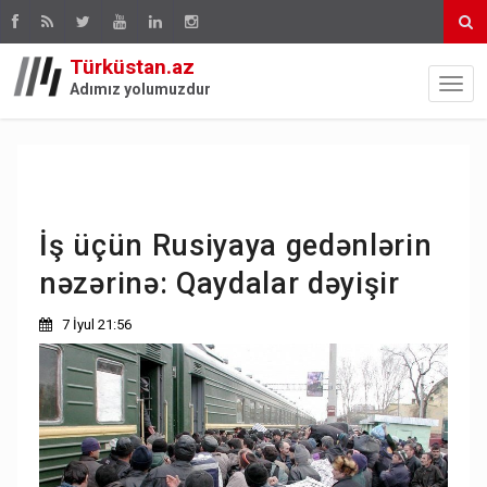
Türküstan.az
Adımız yolumuzdur
İş üçün Rusiyaya gedənlərin
nəzərinə: Qaydalar dəyişir
7 İyul 21:56