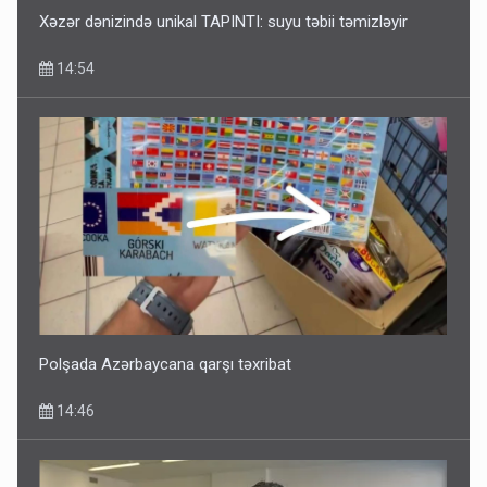
Xəzər dənizində unikal TAPINTI: suyu təbii təmizləyir
14:54
Polşada Azərbaycana qarşı təxribat
14:46