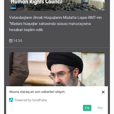
Vətəndaşların Əmək Hüquqlarını Müdafiə Liqası BMT-nin
“Mədəni hüquqlar sahəsində xüsusi məruzəçisinə
hesabat təqdim edib
14:34
×
Abunə olaraq ən son xəbərləri izləyin.
Powered by SendPulse
Hə
Yox
Xamenei ölüm yatağındadır – KİV