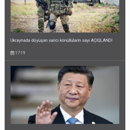
Ukraynada döyüşən xarici könüllülərin sayı AÇIQLANDI
17:19