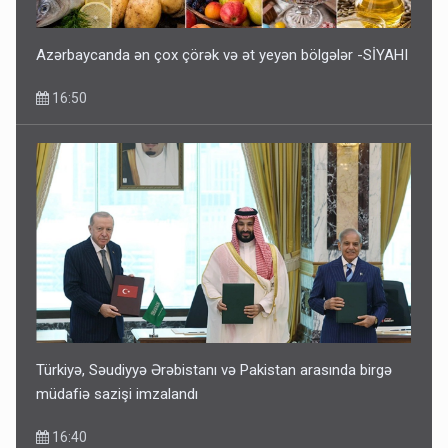
Azərbaycanda ən çox çörək və ət yeyən bölgələr -SİYAHI
16:50
Türkiyə, Səudiyyə Ərəbistanı və Pakistan arasında birgə
müdafiə sazişi imzalandı
16:40