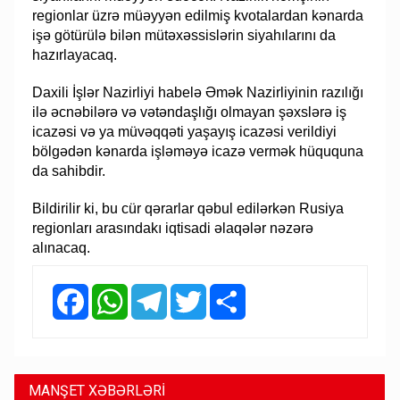
regionlar üzrə müəyyən edilmiş kvotalardan kənarda
işə götürülə bilən mütəxəssislərin siyahılarını da
hazırlayacaq.
Daxili İşlər Nazirliyi habelə Əmək Nazirliyinin razılığı
ilə əcnəbilərə və vətəndaşlığı olmayan şəxslərə iş
icazəsi və ya müvəqqəti yaşayış icazəsi verildiyi
bölgədən kənarda işləməyə icazə vermək hüququna
da sahibdir.
Bildirilir ki, bu cür qərarlar qəbul edilərkən Rusiya
regionları arasındakı iqtisadi əlaqələr nəzərə
alınacaq.
Facebook
WhatsApp
Telegram
Twitter
Share
MANŞET XƏBƏRLƏRİ