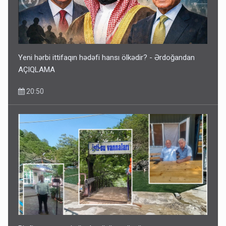
Kartdan karta istədiyiniz qədər köçürmə edə bilərsiniz -
VİDEO
11:06
Yeni hərbi ittifaqın hədəfi hansı ölkədir? - Ərdoğandan
AÇIQLAMA
20:50