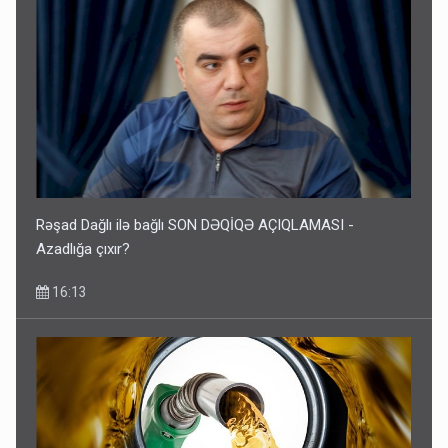
Rəşad Dağlı ilə bağlı SON DƏQİQƏ AÇIQLAMASI -
Azadlığa çıxır?
16:13