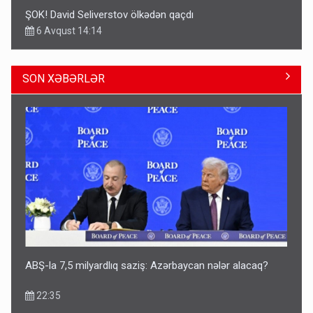
ŞOK! David Seliverstov ölkədən qaçdı
6 Avqust 14:14
SON XƏBƏRLƏR
Geri çağırılan səfir Abel Məhərrəmovun oğludur - DOSYE
14:07
ABŞ-la 7,5 milyardlıq saziş: Azərbaycan nələr alacaq?
22:35