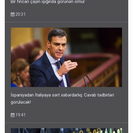
Bir fincan çayın işığında görünən ömür
20:31
İspaniyadan İtaliyaya sərt xəbərdarlıq: Cavab tədbirləri
görüləcək!
19:41