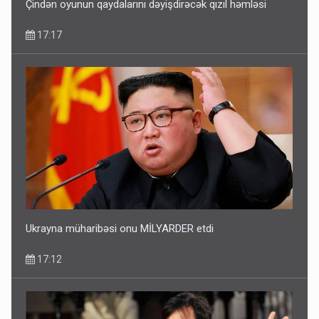
Çindən oyunun qaydalarını dəyişdirəcək qızıl həmləsi
17:17
Ukrayna müharibəsi onu MİLYARDER etdi
17:12