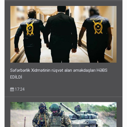
Səfərbərlik Xidmətinin rüşvət alan əməkdaşları HƏBS
EDİLDİ
17:24