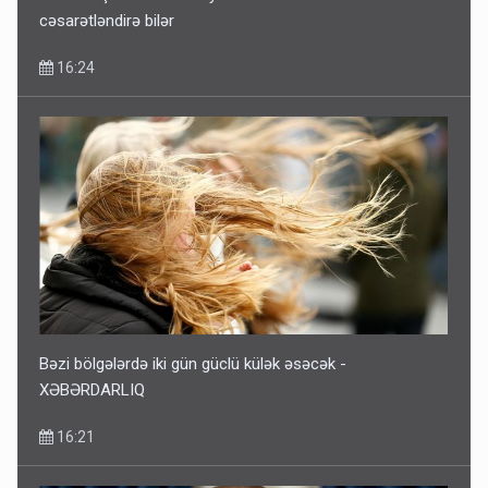
cəsarətləndirə bilər
16:24
Bəzi bölgələrdə iki gün güclü külək əsəcək -
XƏBƏRDARLIQ
16:21