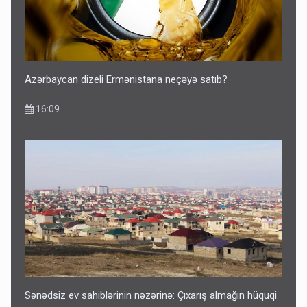
Azərbaycan dizeli Ermənistana neçəyə satıb?
16:09
Sənədsiz ev sahiblərinin nəzərinə: Çıxarış almağın hüquqi