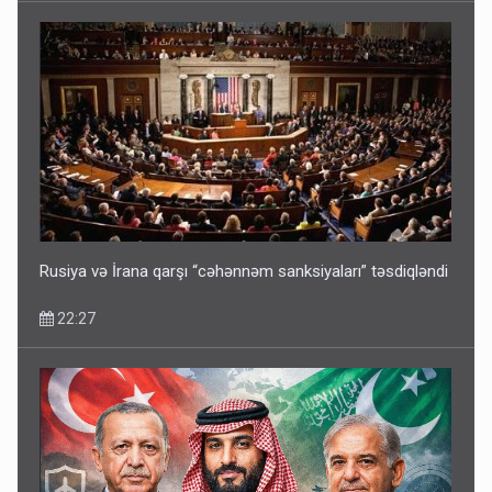
Media və Yayım Şurasına əlavə hüquq və vəzifələr verilib
13:24
Rusiya və İrana qarşı “cəhənnəm sanksiyaları” təsdiqləndi
22:27