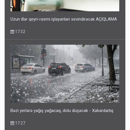
Uzun illər qeyri-rəsmi işləyənləri sevindirəcək AÇIQLAMA
17:32
Bəzi yerlərə yağış yağacaq, dolu düşəcək - Xəbərdarlıq
17:27