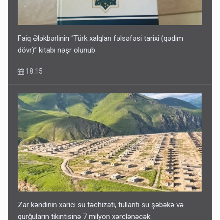
Faiq Ələkbərlinin “Türk xalqları fəlsəfəsi tarixi (qədim
dövr)” kitabı nəşr olunub
18:15
Zar kəndinin xarici su təchizatı, tullantı su şəbəkə və
qurğuların tikintisinə 7 milyon xərclənəcək