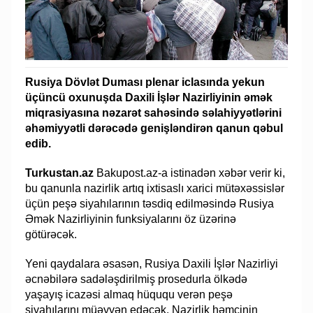
Rusiya Dövlət Duması plenar iclasında yekun
üçüncü oxunuşda Daxili İşlər Nazirliyinin əmək
miqrasiyasına nəzarət sahəsində səlahiyyətlərini
əhəmiyyətli dərəcədə genişləndirən qanun qəbul
edib.
Turkustan.az
Bakupost.az-a istinadən xəbər verir ki,
bu qanunla nazirlik artıq ixtisaslı xarici mütəxəssislər
üçün peşə siyahılarının təsdiq edilməsində Rusiya
Əmək Nazirliyinin funksiyalarını öz üzərinə
götürəcək.
Yeni qaydalara əsasən, Rusiya Daxili İşlər Nazirliyi
əcnəbilərə sadələşdirilmiş prosedurla ölkədə
yaşayış icazəsi almaq hüququ verən peşə
siyahılarını müəyyən edəcək. Nazirlik həmçinin