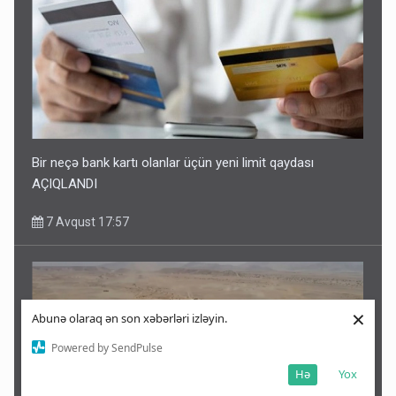
Bir neçə bank kartı olanlar üçün yeni limit qaydası
AÇIQLANDI
7 Avqust 17:57
×
Abunə olaraq ən son xəbərləri izləyin.
Powered by SendPulse
Hə
Yox