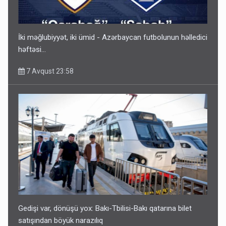
İki məğlubiyyət, iki ümid - Azərbaycan futbolunun həlledici
həftəsi...
7 Avqust 23:58
Gedişi var, dönüşü yox: Bakı-Tbilisi-Bakı qatarına bilet
satışından böyük narazılıq