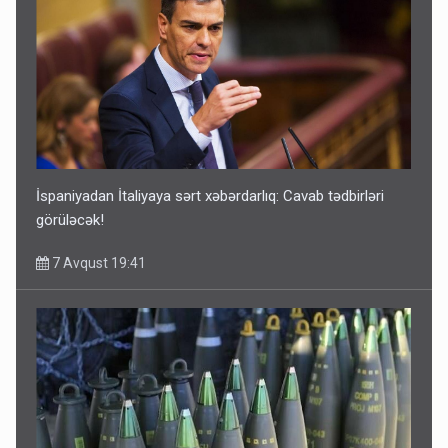
İspaniyadan İtaliyaya sərt xəbərdarlıq: Cavab tədbirləri
görüləcək!
7 Avqust 19:41