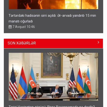
Tərtərdəki hadisənin sirri açıldı: Ər-arvadı yandırıb 15 min
manatı oğurladı
7 Avqust 10:46
SON XƏBƏRLƏR
Azad edilən ərazilərdə ən çox bu rayonlara turist gedir –
Siyahı
11:29
Tarixi Vaşinqton görüşü: Birgə Bəyannamədə nə deyilir? -