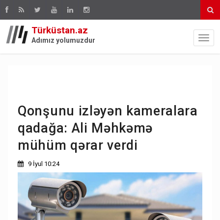
Türküstan.az
Adımız yolumuzdur
Qonşunu izləyən kameralara
qadağa: Ali Məhkəmə
mühüm qərar verdi
9 İyul 10:24