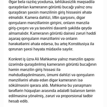
Əgər belə razılıq yoxdursa, təhlükəsizlik məqsədilə
quraşdırılan kameranın görüntü bucağı yalnız onu
quraşdıran şəxsin mənzilinin giriş hissəsini əhatə
etməlidir. Kamera dəhlizi, liftin qarşısını, digər
qonşuların mənzillərinin girişini, onların mənzilə
giriş-çıxışını və ya təsvirini davamlı şəkildə qeydə
almamalıdır. Kameranın görüntü dairəsi zəruri həddi
aşaraq qonşuların mənzillərini və onların
hərəkətlərini əhatə edərsə, bu artıq Konstitusiya ilə
qorunan şəxsi həyata müdaxilə sayılır.
Konkret iş üzrə Ali Məhkəmə yalnız mənzilin qapısı
üzərində quraşdırılmış kameranın görüntü bucağının
həmin mənzilin giriş hissəsi ilə
məhdudlaşdırılmasını, ümumi dəhlizi və qonşuların
mənzillərini əhatə edən digər kameranın isə
sökülməsini qərara alıb. Məhkəmə bu yanaşmanı
tərəflərin hüquqları arasında ədalətli balansın təmin
edilməsinə yönəlmiş, zəruri və proporsional tədbir
hesab edib.