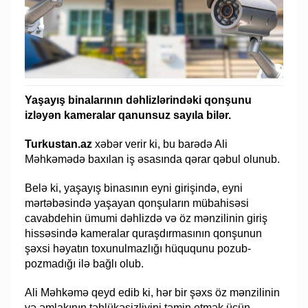
Yaşayış binalarının dəhlizlərindəki qonşunu
izləyən kameralar qanunsuz sayıla bilər.
Turkustan.az
xəbər verir ki, bu barədə Ali
Məhkəmədə baxılan iş əsasında qərar qəbul olunub.
Belə ki, yaşayış binasının eyni girişində, eyni
mərtəbəsində yaşayan qonşuların mübahisəsi
cavabdehin ümumi dəhlizdə və öz mənzilinin giriş
hissəsində kameralar quraşdırmasının qonşunun
şəxsi həyatın toxunulmazlığı hüququnu pozub-
pozmadığı ilə bağlı olub.
Ali Məhkəmə qeyd edib ki, hər bir şəxs öz mənzilinin
və əmlakının təhlükəsizliyini təmin etmək üçün