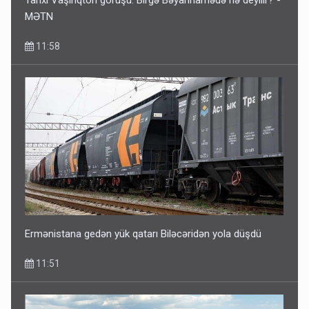
MƏTN
11:58
Gedişi var, dönüşü yox: Bakı-Tbilisi-Bakı qatarına bilet
satışından böyük narazılıq
7 Avqust 23:17
Ermənistana gedən yük qatarı Biləcəridən yola düşdü
11:51