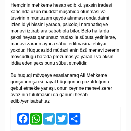
Həmçinin məhkəmə hesab edib ki, şəxsin iradəsi
xaricində uzun müddət müşahidə olunması və
təsvirinin müntəzəm qeydə alınması onda daimi
izlənildiyi hissini yarada, psixoloji narahatlıq və
mənəvi iztirablara səbəb ola bilər. Belə hallarda
şəxsi həyata qanunsuz müdaxilə sübuta yetirilərsə,
mənəvi zərərin ayrıca sübut edilməsinə ehtiyac
yoxdur. Hüquqazidd müdaxilənin özü mənəvi zərərin
mövcudluğu barədə prezumpsiya yaradır və əksini
iddia edən şəxs bunu sübut etməlidir.
Bu hüquqi mövqeyə əsaslanaraq Ali Məhkəmə
qonşunun şəxsi həyat hüququnun pozulduğunu
qəbul etməklə yanaşı, onun xeyrinə mənəvi zərər
əvəzinin tutulmasını da qanuni hesab
edib./yenisabah.az
Facebook
WhatsApp
Telegram
Twitter
Share