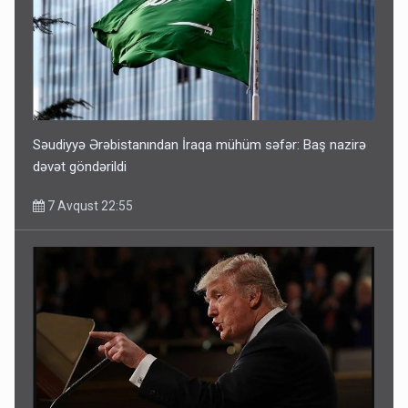
Səudiyyə Ərəbistanından İraqa mühüm səfər: Baş nazirə
dəvət göndərildi
7 Avqust 22:55