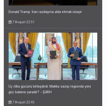
Donald Tramp: İran razılaşma əldə etmək istəyir
7 Avqust 22:51
Üç ölkə gücünü birləşdirdi: Məkkə sazişi regionda yeni
güc balansı yaradır? - ŞƏRH
7 Avqust 22:45