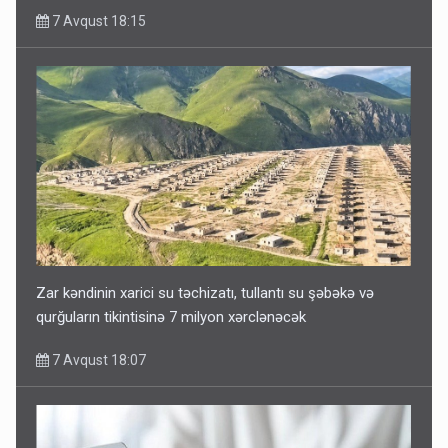
7 Avqust 18:15
Zar kəndinin xarici su təchizatı, tullantı su şəbəkə və
qurğuların tikintisinə 7 milyon xərclənəcək
7 Avqust 18:07