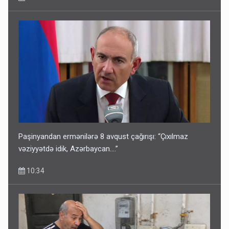
Paşinyandan ermənilərə 8 avqust çağırışı: “Çıxılmaz
vəziyyətdə idik, Azərbaycan….”
10:34