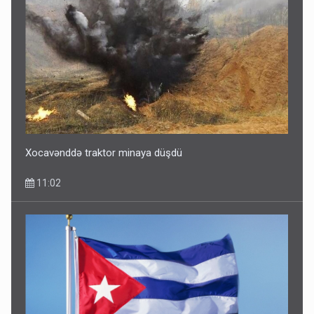
Xocavənddə traktor minaya düşdü
11:02