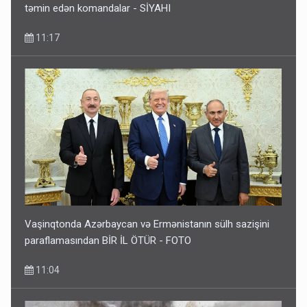
təmin edən komandalar - SİYAHI
11:17
Vaşinqtonda Azərbaycan və Ermənistanın sülh sazişini
paraflamasından BİR İL ÖTÜR - FOTO
11:04