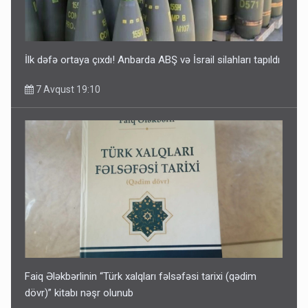
İlk dəfə ortaya çıxdı! Anbarda ABŞ və İsrail silahları tapıldı
7 Avqust 19:10
Faiq Ələkbərlinin “Türk xalqları fəlsəfəsi tarixi (qədim
dövr)” kitabı nəşr olunub