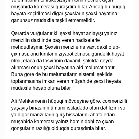
müşahidə kamerası quraşdıra bilər. Ancaq bu hüquq
həyata keçirilməsi digər şəxslərin şəxsi həyatına
qanunsuz müdaxilə təşkil etməməlidir.
Qərarda vurğulanır ki, şəxsi həyat anlayışı yalnız
mənzilin daxilində baş verən hadisələrlə
məhdudlaşmır. Şəxsin mənzilə nə vaxt daxil olub-
çıxması, onu kimlərin ziyarət etməsi, gündəlik həyat
ritmi, eləcə də təsvirinin davamlı şəkildə qeydə
alınması onun şəxsi həyatına aid məlumatlardır.
Buna görə də bu məlumatların sistemli şəkildə
toplanmasına imkan verən müşahidə şəxsi həyata
müdaxilə hesab oluna bilər.
Ali Məhkəmənin hüquqi mövqeyinə görə, çoxmənzilli
yaşayış binasının ümumi istifadədə olan dəhlizini və
ya digər mənzillərin giriş hissələrini əhatə edən
müşahidə kamerası yalnız həmin dəhlizə çıxan
qonşuların razılığı olduqda quraşdırıla bilər.