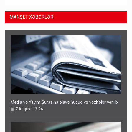
MANŞET XƏBƏRLƏRİ
Media və Yayım Şurasına əlavə hüquq və vəzifələr verilib
7 Avqust 13:24