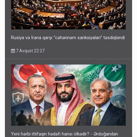
Rusiya və İrana qarşı “cəhənnəm sanksiyaları” təsdiqləndi
7 Avqust 22:27
Yeni hərbi ittifaqın hədəfi hansı ölkədir? - Ərdoğandan