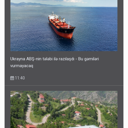
Geri çağırılan səfir Abel Məhərrəmovun oğludur - DOSYE
7 Avqust 14:07
Ukrayna ABŞ-nin tələbi ilə razılaşdı - Bu gəmiləri
vurmayacaq
11:40