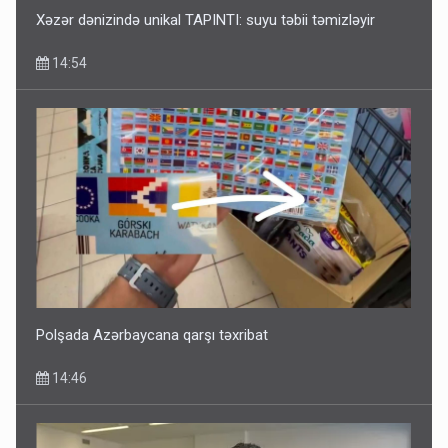
Xəzər dənizində unikal TAPINTI: suyu təbii təmizləyir
14:54
Polşada Azərbaycana qarşı təxribat
14:46