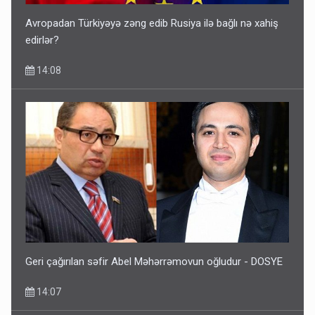
Avropadan Türkiyəyə zəng edib Rusiya ilə bağlı nə xahiş
edirlər?
14:08
Geri çağırılan səfir Abel Məhərrəmovun oğludur - DOSYE
14:07