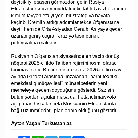
dəyişikliyi əsasən görməzdən gəlir. Rusiya
Əfqanıstanda uzun müddətdir ki, təhlükəsizlik təhdidi
kimi müəyyən etdiyi yeni bir strategiya həyata
keçirib. Kremlin atdığı addımlar təkcə Əfqanıstana
deyil, həm də Orta Asiyadan Cənubi Asiyaya qədər
uzanan geniş coğrafi əraziyə təsir etmək
potensialına malikdir.
Rusiyanın Əfqanıstan siyasətində ən vacib dönüş
nöqtəsi 2025-ci ildə Taliban rejimini rəsmi olaraq
tanıması oldu. Bu addımdan sonra 2026-cı ilin may
ayında iki tərəf arasında imzalanan "hərbi-texniki
əməkdaşlıq müqaviləsi" münasibətlərin yeni
mərhələyə qədəm qoyduğunu göstərdi. Sazişin
bütün şərtləri açıqlanmasa da, hətta ictimaiyyətə
açıqlanan hissələr belə Moskvanın Əfqanıstanla
bağlı uzunmüddətli planlarının olduğunu göstərir.
Aytən Yaşar/ Turkustan.az