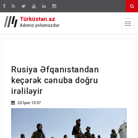
Türküstan.az
Adımız yolumuzdur
Rusiya Əfqanıstandan
keçərək cənuba doğru
irəliləyir
20 İyun 15:57