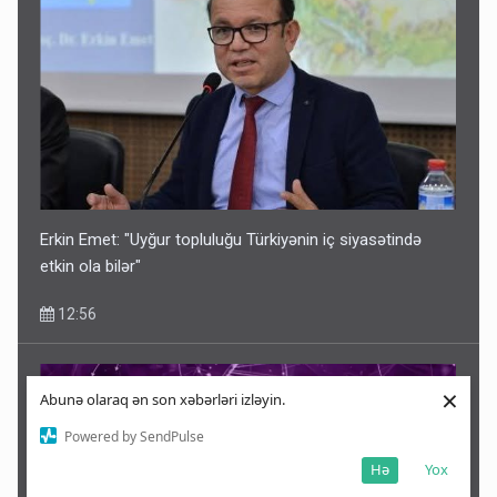
Erkin Emet: "Uyğur topluluğu Türkiyənin iç siyasətində
etkin ola bilər"
12:56
×
Abunə olaraq ən son xəbərləri izləyin.
Powered by SendPulse
Hə
Yox