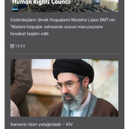
Vətəndaşların Əmək Hüquqlarını Müdafiə Liqası BMT-nin
“Mədəni hüquqlar sahəsində xüsusi məruzəçisinə
hesabat təqdim edib
14:34
Xamenei ölüm yatağındadır – KİV