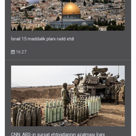
İsrail 15 maddəlik planı rədd etdi
16:27
CNN: ABŞ-ın sursat ehtiyatlarının azalması İranı