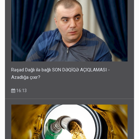
Rəşad Dağlı ilə bağlı SON DƏQİQƏ AÇIQLAMASI -
Azadlığa çıxır?
16:13