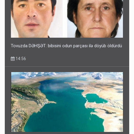
Tovuzda DƏHŞƏT: bibisini odun parçası ilə döyüb öldürdü
14:56