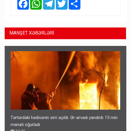
Facebook
WhatsApp
Telegram
Twitter
Share
MANŞET XƏBƏRLƏRİ
Tərtərdəki hadisənin sirri açıldı: Ər-arvadı yandırıb 15 min
manatı oğurladı