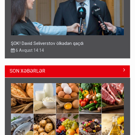
ŞOK! David Seliverstov ölkədən qaçdı
6 Avqust 14:14
SON XƏBƏRLƏR
Geri çağırılan səfir Abel Məhərrəmovun oğludur - DOSYE