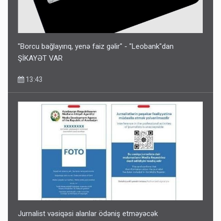
"Borcu bağlayırıq, yenə faiz gəlir" - "Leobank"dan
ŞİKAYƏT VAR
13:43
Jurnalist vəsiqəsi alanlar ödəniş etməyəcək