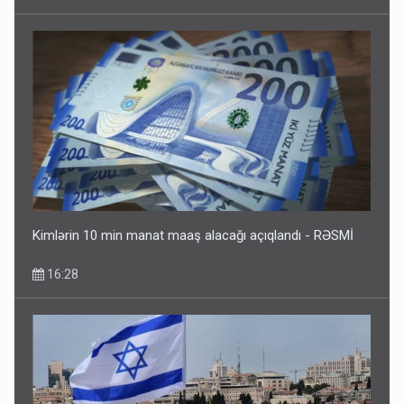
Kartdan karta istədiyiniz qədər köçürmə edə bilərsiniz -
VİDEO
11:06
Kimlərin 10 min manat maaş alacağı açıqlandı - RƏSMİ
16:28