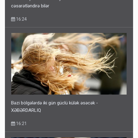
cəsarətləndirə bilər
16:24
Bəzi bölgələrdə iki gün güclü külək əsəcək -
XƏBƏRDARLIQ
16:21