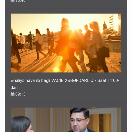
10:46
Əhaliyə hava ilə bağlı VACİB XƏBƏRDARLIQ - Saat 11:00-
dan…
09:15