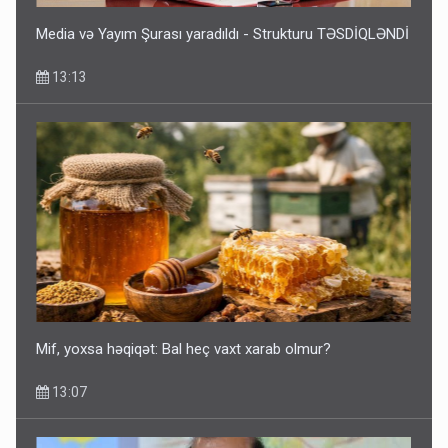
Media və Yayım Şurası yaradıldı - Strukturu TƏSDİQLƏNDİ
13:13
Mif, yoxsa həqiqət: Bal heç vaxt xarab olmur?
13:07