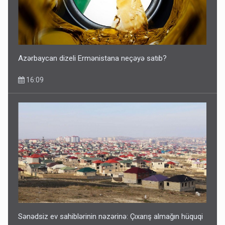
Azərbaycan dizeli Ermənistana neçəyə satıb?
16:09
Sənədsiz ev sahiblərinin nəzərinə: Çıxarış almağın hüquqi