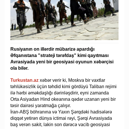
Rusiyanın on illərdir mübarizə apardığı
Əfqanıstana "strateji tərəfdaş" kimi qayıtması
Avrasiyada yeni bir geosiyasi oyunun xəbərçisi
ola bilər.
Turkustan.az
xəbər verir ki, Moskva bir vaxtlar
təhlükəsizlik üçün təhdid kimi gördüyü Taliban rejimi
ilə hərbi əməkdaşlığı dərinləşdirir, eyni zamanda
Orta Asiyadan Hind okeanına qədər uzanan yeni bir
təsir dairəsi yaratmağa çalışır.
İran-ABŞ böhranına və Yaxın Şərqdəki hadisələrə
diqqət yetirən dünya ictimai rəyi, Şərqi Avrasiyada
baş verən sakit, lakin son dərəcə vacib geosiyasi