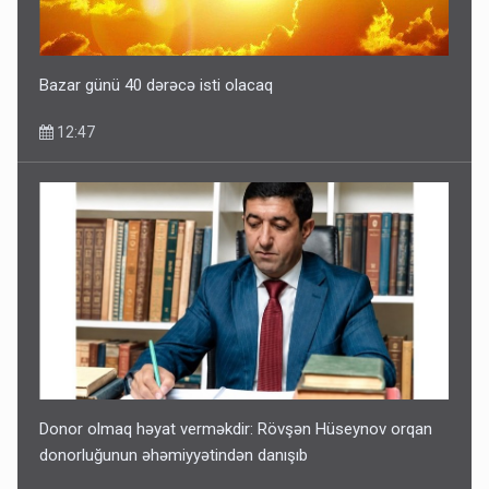
Bazar günü 40 dərəcə isti olacaq
12:47
Donor olmaq həyat verməkdir: Rövşən Hüseynov orqan
donorluğunun əhəmiyyətindən danışıb