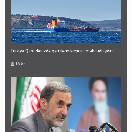
Türkiyə Qara dənizdə gəmilərin keçidini məhdudlaşdırır
15:55