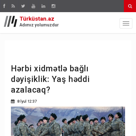
Türküstan.az
Adımız yolumuzdur
Hərbi xidmətlə bağlı
dəyişiklik: Yaş həddi
azalacaq?
8 İyul 12:37