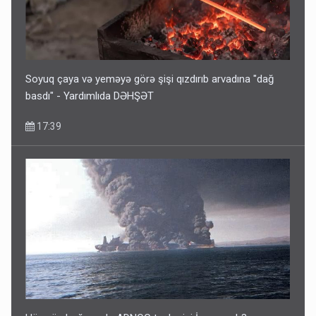
Soyuq çaya və yeməyə görə şişi qızdırıb arvadına "dağ
basdı" - Yardımlıda DƏHŞƏT
17:39