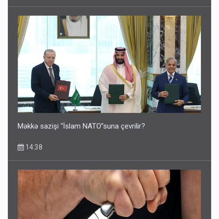
Məkkə sazişi “İslam NATO”suna çevrilir?
14:38