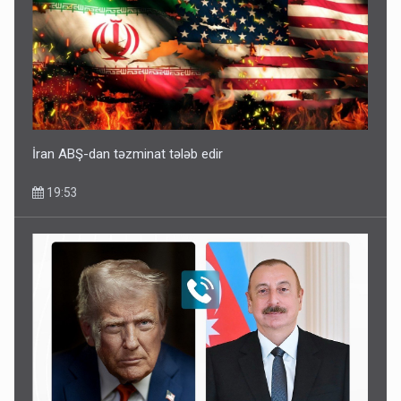
İlham Əliyev müharibədə də, sülhdə də qalib gəldi -
Hikmət Hacıyev
15:02
İran ABŞ-dan təzminat tələb edir
19:53
Pakistan prezidentindən Azərbaycanla bağlı açıqlama
13:58