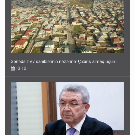
Sənədsiz ev sahiblərinin nəzərinə: Çıxarış almaq üçün...
13:10