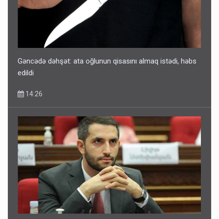
Gəncədə dəhşət: ata oğlunun qisasını almaq istədi, həbs
edildi
14:26