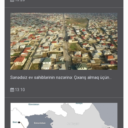
Sənədsiz ev sahiblərinin nəzərinə: Çıxarış almaq üçün...
13:10