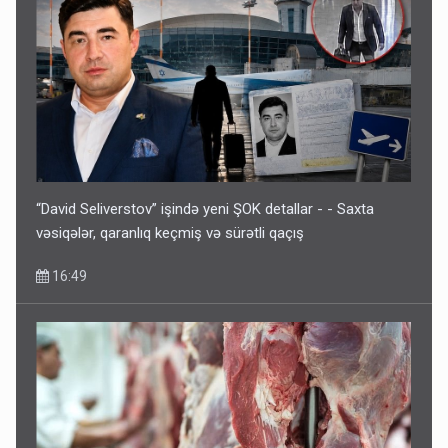
“David Seliverstov” işində yeni ŞOK detallar - - Saxta
vəsiqələr, qaranlıq keçmiş və sürətli qaçış
16:49