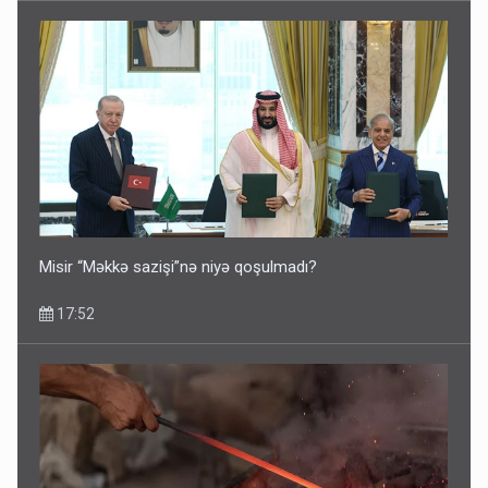
Misir “Məkkə sazişi”nə niyə qoşulmadı?
17:52