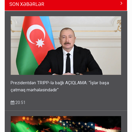
SON XƏBƏRLƏR
Paşinyan Əliyevə zəng etməsindən danışdı
16:18
Prezidentdən TRIPP-lə bağlı AÇIQLAMA: "İşlər başa
çatmaq mərhələsindədir"
20:51