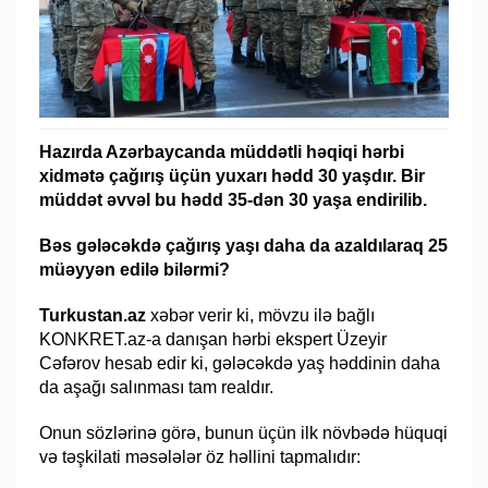
Hazırda Azərbaycanda müddətli həqiqi hərbi
xidmətə çağırış üçün yuxarı hədd 30 yaşdır. Bir
müddət əvvəl bu hədd 35-dən 30 yaşa endirilib.
Bəs gələcəkdə çağırış yaşı daha da azaldılaraq 25
müəyyən edilə bilərmi?
Turkustan.az
xəbər verir ki, mövzu ilə bağlı
KONKRET.az-a danışan hərbi ekspert Üzeyir
Cəfərov hesab edir ki, gələcəkdə yaş həddinin daha
da aşağı salınması tam realdır.
Onun sözlərinə görə, bunun üçün ilk növbədə hüquqi
və təşkilati məsələlər öz həllini tapmalıdır: