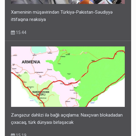
Xameninin müşavirindən Türkiyə-Pakistan-Səudiyyə
ittifaqına reaksiya
15:44
Zəngəzur dəhlizi ilə bağlı açıqlama: Naxçıvan blokadadan
çıxacaq, türk dünyası birləşəcək
15:19