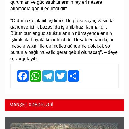
qurumları və güc strukturlarının rəyləri nəzərə
alınmaqla qəbul edilməlidir:
“Ordumuzu təkmilləşdiririk. Bu proses çərçivəsində
qanunvericilik bazası da işlənib hazırlanmalıdır.
Bütün bunlar güc strukturlarının nümayəndələrinin
iştirakı ilə həyata keçirilməlidir. Hesab edirəm ki, bu
məsələ yaxın illərdə mütləq gündəmə gələcək və
bununla bağlı müvafiq qərar qəbul olunacaq”, – deyə
o, vurğulayıb.
Facebook
WhatsApp
Telegram
Twitter
Share
MANŞET XƏBƏRLƏRİ