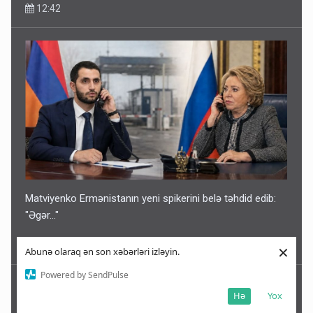
12:42
Matviyenko Ermənistanın yeni spikerini belə təhdid edib:
"Əgər..."
×
12:39
Abunə olaraq ən son xəbərləri izləyin.
Powered by SendPulse
Hə
Yox