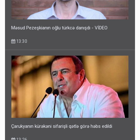
Məsud Pezeşkianın oğlu türkcə danışdı - VİDEO
13:30
Çarukyanın kürəkəni sifarişli qətlə görə həbs edildi
13:26