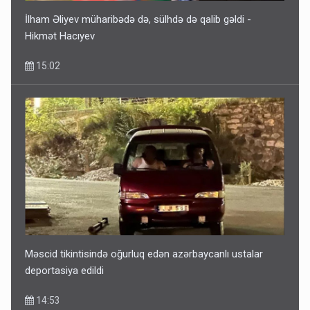
İlham Əliyev müharibədə də, sülhdə də qalib gəldi -
Hikmət Hacıyev
15:02
Məscid tikintisində oğurluq edən azərbaycanlı ustalar
deportasiya edildi
14:53