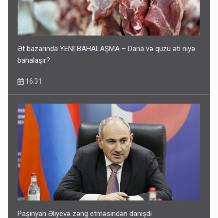
Ət bazarında YENİ BAHALAŞMA – Dana və quzu əti niyə
bahalaşır?
16:31
Paşinyan Əliyevə zəng etməsindən danışdı