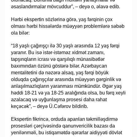
əsaslandırmalar mövcuddur”, – deyə o, əlavə edib.
Hərbi ekspertin sözlərinə görə, yaş fərqinin çox
olması hərbi hissələrdə müəyyən problemlərə səbəb
ola bilər:
“18 yaşlı çağırışçı ilə 30 yaşlı arasında 12 yaş fərqi
yaranır. Bu isə istər-istəməz xidmət zamanı,
tapşırıqların icrası və qarşılıqlı münasibətlər
baxımından özünü göstərə bilər. Azərbaycan
mentalitetini də nəzərə alsaq, yaş fərqi böyük
olduqda çağırışçılar arasında müəyyən gərginlik və
anlaşılmazlıqların yaranması mümkündür. Əgər yaş
həddi 18-21 və ya 18-25 aralığında olsa, bu fərq xeyli
azalacaq və uyğunlaşma prosesi daha rahat
keçəcək”, – deyə Ü.Cəfərov bildirib.
Ekspertin fikrincə, orduda aparılan təkmilləşdirmə
prosesləri çərçivəsində qanunvericilik bazası da
yenilənməli, bu istiqamətdə qərarlar aidiyyəti dövlət