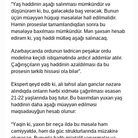
“Yaş həddinin aşağı salınması mümkündür və
düşünürəm ki, bu, gələcəkdə baş verəcək. Bunun
üçün müəyyən hüquqi məsələlər həll edilməlidir.
Həmin proseslər tamamlandıqdan sonra bu
məsələyə baxılması mümkündür. Mən şəxsən hesab
edirəm ki, yaş həddi mütləq aşağı salınacaq.
Azərbaycanda ordunun tədricən peşəkar ordu
modelinə keçidi istiqamətində ardıcıl addımlar atılır.
Çağırışçıların yaş həddinin azaldılması da bu
prosesin tərkib hissəsi ola bilər”.
Ekspert qeyd edib ki, ali təhsil alan gənclər nəzərə
alındıqda onların hərbi xidmətə çağırılması əsasən
21-22 yaşlarında baş tutur. Bu baxımdan yuxarı yaş
həddinin daha aşağı müəyyən edilməsi
məqsədəuyğun hesab olunur:
“Yəqin ki, yaxın bir neçə ildə bu məsələ həm
cəmiyyətdə, həm də güc strukturlarında müzakirə
olunacaq. Bununla bağlı müxtəlif yanaşmalar və