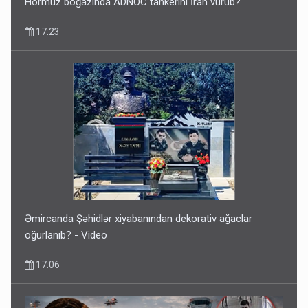
Hörmüz boğazında ADNOC tankerini İran vurub?
17:23
Əmircanda Şəhidlər xiyabanından dekorativ ağaclar
oğurlanıb? - Video
17:06