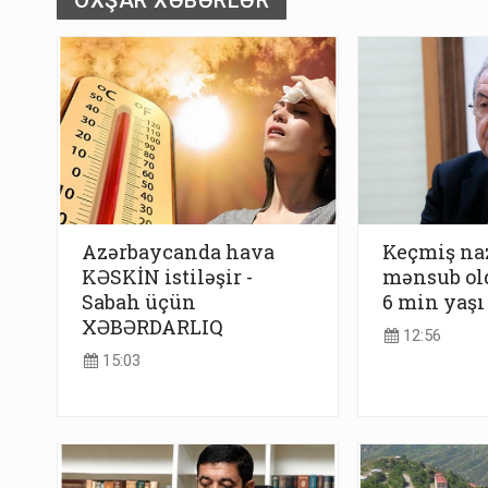
OXŞAR XƏBƏRLƏR
Azərbaycanda hava
Keçmiş na
KƏSKİN istiləşir -
mənsub ol
Sabah üçün
6 min yaşı
XƏBƏRDARLIQ
12:56
15:03