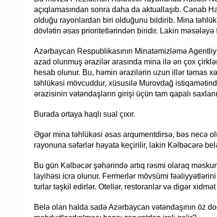
açıqlamasından sonra daha da aktuallaşıb. Cənab Ha
olduğu rayonlardan biri olduğunu bildirib. Mina təhlük
dövlətin əsas prioritetlərindən biridir. Lakin məsələy
Azərbaycan Respublikasının Minatəmizləmə Agentliy
azad olunmuş ərazilər arasında mina ilə ən çox çirkl
hesab olunur. Bu, həmin ərazilərin uzun illər təmas x
təhlükəsi mövcuddur, xüsusilə Murovdağ istiqamətind
ərazisinin vətəndaşların girişi üçün tam qapalı saxlanı
Burada ortaya haqlı sual çıxır.
Əgər mina təhlükəsi əsas arqumentdirsə, bəs necə olu
rayonuna səfərlər həyata keçirilir, lakin Kəlbəcərə be
Bu gün Kəlbəcər şəhərində artıq rəsmi olaraq məskunla
layihəsi icra olunur. Fermerlər mövsümi fəaliyyətlərin
turlar təşkil edirlər. Otellər, restoranlar və digər xidmət
Belə olan halda sadə Azərbaycan vətəndaşının öz d