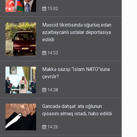
15:02
Məscid tikintisində oğurluq edən
azərbaycanlı ustalar deportasiya
edildi
14:53
Məkkə sazişi “İslam NATO”suna
çevrilir?
14:38
Gəncədə dəhşət: ata oğlunun
qisasını almaq istədi, həbs edildi
14:26