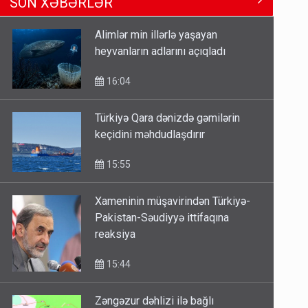
SON XƏBƏRLƏR
sülhdə də qalib gəldi - Hikmət
Hacıyev
Alimlər min illərlə yaşayan
15:02
heyvanların adlarını açıqladı
Pakistan prezidentindən
16:04
Azərbaycanla bağlı açıqlama
13:58
Türkiyə Qara dənizdə gəmilərin
keçidini məhdudlaşdırır
Sənədsiz ev sahiblərinin nəzərinə:
Çıxarış almaq üçün...
15:55
13:10
Xameninin müşavirindən Türkiyə-
Pakistan-Səudiyyə ittifaqına
reaksiya
15:44
Zəngəzur dəhlizi ilə bağlı