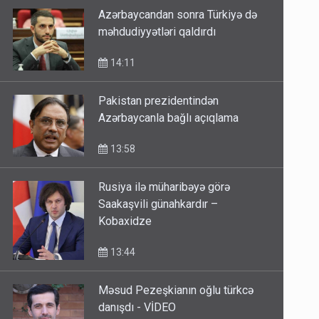
Azərbaycandan sonra Türkiyə də
məhdudiyyətləri qaldırdı
14:11
Pakistan prezidentindən
Azərbaycanla bağlı açıqlama
13:58
Rusiya ilə müharibəyə görə
Saakaşvili günahkardır –
Kobaxidze
13:44
Məsud Pezeşkianın oğlu türkcə
danışdı - VİDEO