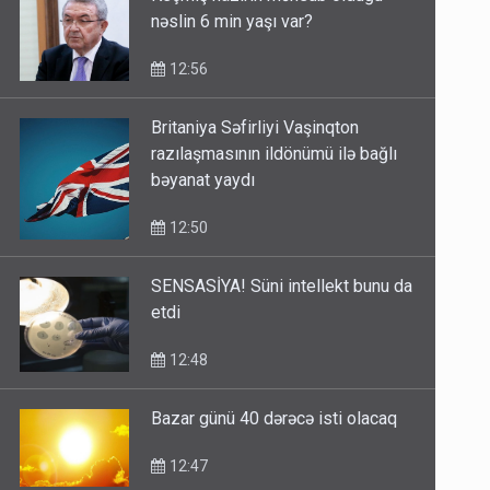
nəslin 6 min yaşı var?
12:56
Britaniya Səfirliyi Vaşinqton
razılaşmasının ildönümü ilə bağlı
bəyanat yaydı
12:50
SENSASİYA! Süni intellekt bunu da
etdi
12:48
Bazar günü 40 dərəcə isti olacaq
12:47