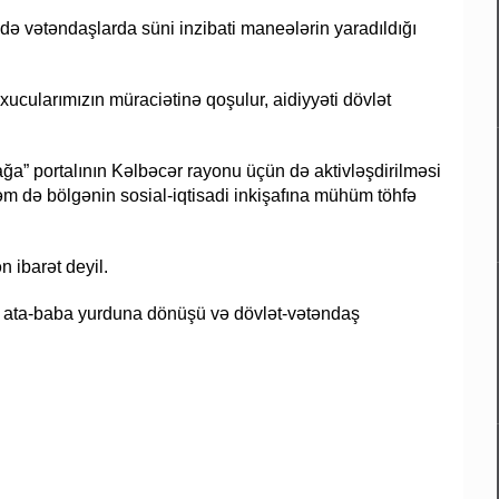
 də vətəndaşlarda süni inzibati maneələrin yaradıldığı
xucularımızın müraciətinə qoşulur, aidiyyəti dövlət
ğa” portalının Kəlbəcər rayonu üçün də aktivləşdirilməsi
əm də bölgənin sosial-iqtisadi inkişafına mühüm töhfə
 ibarət deyil.
 ata-baba yurduna dönüşü və dövlət-vətəndaş