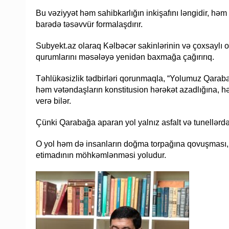
Bu vəziyyət həm sahibkarlığın inkişafını ləngidir, həm
barədə təsəvvür formalaşdırır.
Subyekt.az olaraq Kəlbəcər sakinlərinin və çoxsaylı o
qurumlarını məsələyə yenidən baxmağa çağırırıq.
Təhlükəsizlik tədbirləri qorunmaqla, “Yolumuz Qaraba
həm vətəndaşların konstitusion hərəkət azadlığına, h
verə bilər.
Çünki Qarabağa aparan yol yalnız asfalt və tunellərdən
O yol həm də insanların doğma torpağına qovuşması,
etimadının möhkəmlənməsi yoludur.