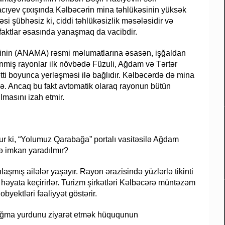
cıyev çıxışında Kəlbəcərin mina təhlükəsinin yüksək
əsi şübhəsiz ki, ciddi təhlükəsizlik məsələsidir və
ə faktlar əsasında yanaşmaq da vacibdir.
inin (ANAMA) rəsmi məlumatlarına əsasən, işğaldan
ənmiş rayonlar ilk növbədə Füzuli, Ağdam və Tərtər
ətti boyunca yerləşməsi ilə bağlıdır. Kəlbəcərdə də mina
ə. Ancaq bu fakt avtomatik olaraq rayonun bütün
lmasını izah etmir.
r ki, “Yolumuz Qarabağa” portalı vasitəsilə Ağdam
lə imkan yaradılmır?
şmış ailələr yaşayır. Rayon ərazisində yüzlərlə tikinti
i həyata keçirirlər. Turizm şirkətləri Kəlbəcərə müntəzəm
 obyektləri fəaliyyət göstərir.
oğma yurdunu ziyarət etmək hüququnun