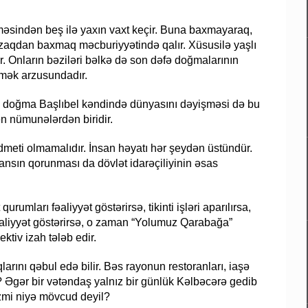
əsindən beş ilə yaxın vaxt keçir. Buna baxmayaraq,
uzaqdan baxmaq məcburiyyətində qalır. Xüsusilə yaşlı
 Onların bəziləri bəlkə də son dəfə doğmalarının
örmək arzusundadır.
əl doğma Başlıbel kəndində dünyasını dəyişməsi də bu
n nümunələrdən biridir.
dmeti olmamalıdır. İnsan həyatı hər şeydən üstündür.
ansın qorunması da dövlət idarəçiliyinin əsas
mları fəaliyyət göstərirsə, tikinti işləri aparılırsa,
i fəaliyyət göstərirsə, o zaman “Yolumuz Qarabağa”
tiv izah tələb edir.
rını qəbul edə bilir. Bəs rayonun restoranları, iaşə
r? Əgər bir vətəndaş yalnız bir günlük Kəlbəcərə gedib
zmi niyə mövcud deyil?