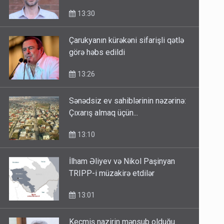
13:30
Çarukyanın kürəkəni sifarişli qətlə
görə həbs edildi
13:26
Sənədsiz ev sahiblərinin nəzərinə:
Çıxarış almaq üçün...
13:10
İlham Əliyev və Nikol Paşinyan
TRIPP-i müzakirə etdilər
13:01
Keçmiş nazirin mənsub olduğu