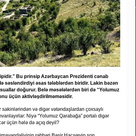
sipidir.” Bu prinsip Azərbaycan Prezidenti cənab
ə səsləndirdiyi əsas tələblərdən biridir. Lakin bəzən
ı suallar doğurur. Belə məsələlərdən biri də “Yolumuz
nu üçün aktivləşdirilməməsidir.
 sakinlərindən və digər vətəndaşlardan çoxsaylı
 ünvanlayırlar: Niyə “Yolumuz Qarabağa” portalı digər
ər üçün hələ də açıq deyil?
mayəndəliyinin rəhbəri Bəşir Hacıyevin son