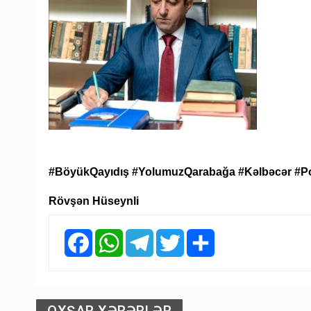
#BöyükQayıdış #YolumuzQarabağa #Kəlbəcər #Po
Rövşən Hüseynli
Facebook
WhatsApp
Telegram
Twitter
Share