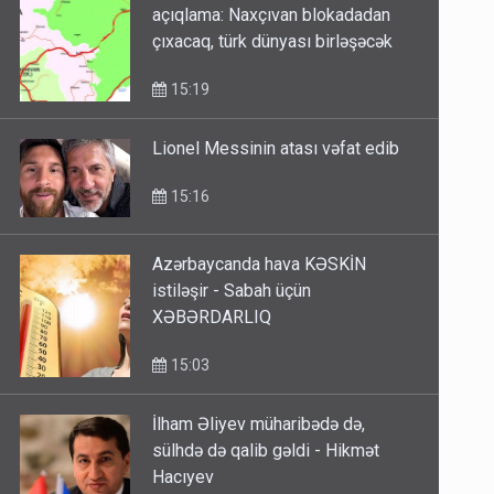
açıqlama: Naxçıvan blokadadan
çıxacaq, türk dünyası birləşəcək
15:19
Lionel Messinin atası vəfat edib
15:16
Azərbaycanda hava KƏSKİN
istiləşir - Sabah üçün
XƏBƏRDARLIQ
15:03
İlham Əliyev müharibədə də,
sülhdə də qalib gəldi - Hikmət
Hacıyev