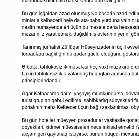
məhdudlaşdırılması hansı zərurətdən irəli gəlir?
Bu gün işğaldan azad olunmuş Kəlbəcərin azad edilm
minlərlə kəlbəcərli hələ də ata-baba yurduna yalnız 
nəslin nümayəndələri üçün bu məsələ daha həssasdır.
məzarını ziyarət etmək, dağıdılmış evlərinin yerini g
Tanınmış jurnalist Zülfüqar Hüseynzadənin üç il əvv
torpaqlara bağlılığın nə qədər güclü olduğunu göstərə
Əlbəttə, təhlükəsizlik məsələsi heç vaxt müzakirə pre
Lakin təhlükəsizliklə vətəndaş hüquqları arasında bal
prinsiplərindəndir.
Əgər Kəlbəcərdə daimi yaşayış mümkündürsə, dövlət quru
turist qrupları qəbul edilirsə, sahibkarlıq subyektlər
portalının məhz Kəlbəcər üçün bağlı saxlanılması obyek
Bu gün hotellər müəyyən prosedurlar vasitəsilə qonaqla
obyektləri, xidmət müəssisələri necə inkişaf etməlidi
axşam geri qayıtmaq istəyirsə, bunun hüquqi mexani