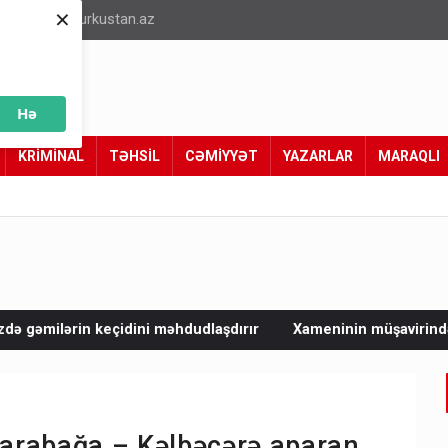
×
info@turkustan.az
Hə
KRİMİNAL
TƏHSİL
CƏMİYYƏT
YAZARLAR
MARAQLI
ni məhdudlaşdırır
Xameninin müşavirindən Türkiyə-Pakistan-S
arabağa – Kəlbəcərə aparan