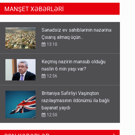
MANŞET XƏBƏRLƏRİ
Keçmiş nazirin mənsub olduğu
nəslin 6 min yaşı var?
12:56
Britaniya Səfirliyi Vaşinqton
razılaşmasının ildönümü ilə bağlı
bəyanat yaydı
12:50
Azad edilən ərazilərdə ən çox bu
rayonlara turist gedir – Siyahı
11:29
İlham Əliyev müharibədə də,