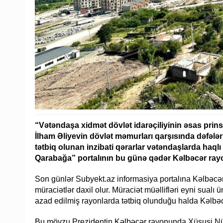
“Vətəndaşa xidmət dövlət idarəçiliyinin əsas prin
İlham Əliyevin dövlət məmurları qarşısında dəfələrl
tətbiq olunan inzibati qərarlar vətəndaşlarda haql
Qarabağa” portalının bu günə qədər Kəlbəcər rayo
Son günlər Subyekt.az informasiya portalına Kəlbəcər
müraciətlər daxil olur. Müraciət müəllifləri eyni sualı
azad edilmiş rayonlarda tətbiq olunduğu halda Kəlbəc
Bu mövzu Prezidentin Kəlbəcər rayonunda Xüsusi Nü