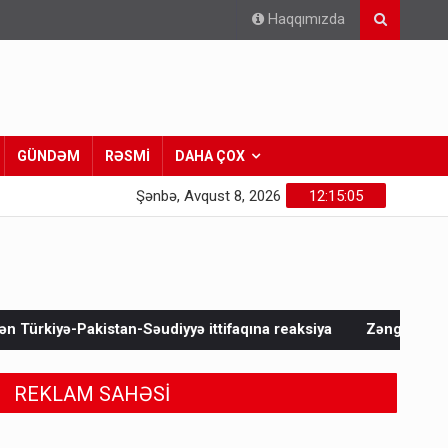
Haqqımızda
GÜNDƏM
RƏSMİ
DAHA ÇOX
Şənbə, Avqust 8, 2026
12:15:06
əudiyyə ittifaqına reaksiya
Zəngəzur dəhlizi ilə bağlı açıql
REKLAM SAHƏSİ