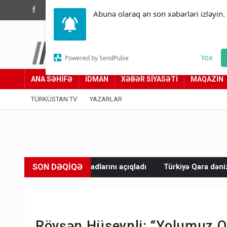
(012) 449 94 05
Abunə olaraq ən son xəbərləri izləyin.
Türküstan.az
Yox
Powered by SendPulse
Adımız yolumuzdur
ANA SƏHİFƏ
İDMAN
XƏBƏR SİYASƏTİ
MAQAZİN
TÜRKÜSTAN TV
YAZARLAR
SON DƏQİQƏ
ların adlarını açıqladı
Türkiyə Qara dənizdə gəmilərin keçidi
Rövşən Hüseynli: “Yolumuz Q