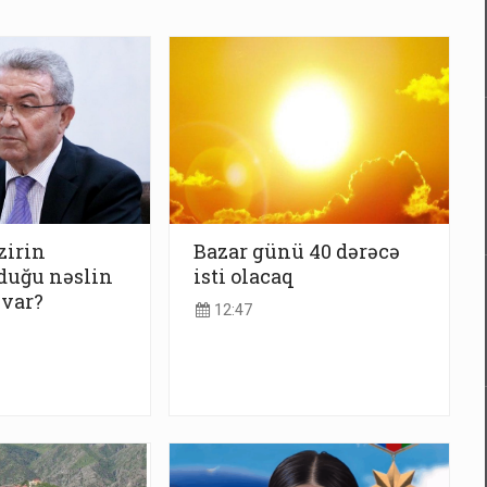
zirin
Bazar günü 40 dərəcə
duğu nəslin
isti olacaq
 var?
12:47