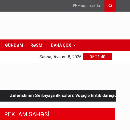
Haqqımızda
GÜNDƏM
RƏSMİ
DAHA ÇOX
Şənbə, Avqust 8, 2026
05:21:41
a ilk səfəri: Vuçiçlə kritik danışıqlar
Mask Ukraynaya bunu 
REKLAM SAHƏSİ