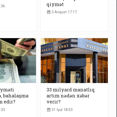
qiymət
:36
5 Avqust 17:17
iyməti
33 milyard manatlıq
ə, bahalaşma
artım nədən xəbər
 edir?
verir?
:33
31 İyul 18:03