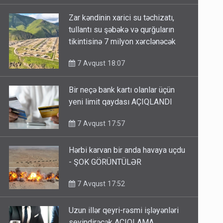
Zar kəndinin xarici su təchizatı,
tullantı su şəbəkə və qurğuların
tikintisinə 7 milyon xərclənəcək
7 Avqust 18:07
Bir neçə bank kartı olanlar üçün
yeni limit qaydası AÇIQLANDI
7 Avqust 17:57
Hərbi karvan bir anda havaya uçdu
- ŞOK GÖRÜNTÜLƏR
7 Avqust 17:52
Uzun illər qeyri-rəsmi işləyənləri
sevindirəcək AÇIQLAMA