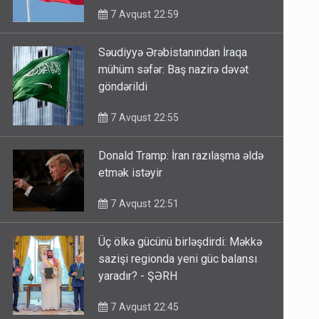
7 Avqust 22:59
Səudiyyə Ərəbistanından İraqa
mühüm səfər: Baş nazirə dəvət
göndərildi
7 Avqust 22:55
Donald Tramp: İran razılaşma əldə
etmək istəyir
7 Avqust 22:51
Üç ölkə gücünü birləşdirdi: Məkkə
sazişi regionda yeni güc balansı
yaradır? - ŞƏRH
7 Avqust 22:45