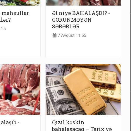
u məhsullar
Ət niyə BAHALAŞDI? -
ilər?
GÖRÜNMƏYƏN
SƏBƏBLƏR
:15
7 Avqust 11:55
alaşıb -
Qızıl kəskin
bahalaşacaq – Tarix və