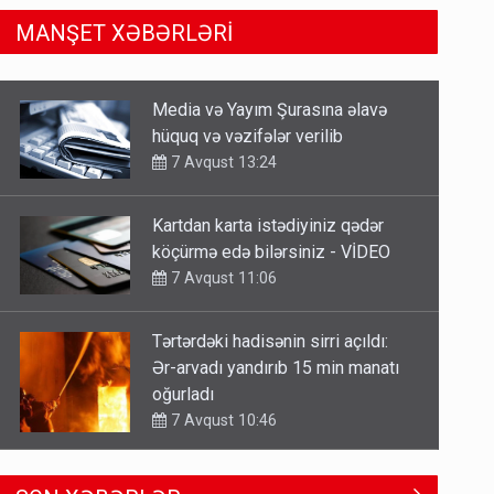
MANŞET XƏBƏRLƏRİ
Kartdan karta istədiyiniz qədər
köçürmə edə bilərsiniz - VİDEO
7 Avqust 11:06
Tərtərdəki hadisənin sirri açıldı:
Ər-arvadı yandırıb 15 min manatı
oğurladı
7 Avqust 10:46
Əhaliyə hava ilə bağlı VACİB
XƏBƏRDARLIQ - Saat 11:00-dan…
7 Avqust 09:15
Gedişi var, dönüşü yox: Bakı-