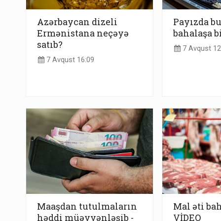
Azərbaycan dizeli
Payızda b
Ermənistana neçəyə
bahalaşa b
satıb?
7 Avqust 12
7 Avqust 16:09
Maaşdan tutulmaların
Mal əti bah
həddi müəyyənləşib -
VİDEO