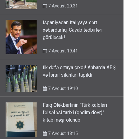
7 Avqust 20:31
İspaniyadan İtaliyaya sərt
xəbərdarlıq: Cavab tədbirləri
görüləcək!
7 Avqust 19:41
İlk dəfə ortaya çıxdı! Anbarda ABŞ
və İsrail silahları tapıldı
7 Avqust 19:10
Faiq Ələkbərlinin “Türk xalqları
fəlsəfəsi tarixi (qədim dövr)”
kitabı nəşr olunub
7 Avqust 18:15