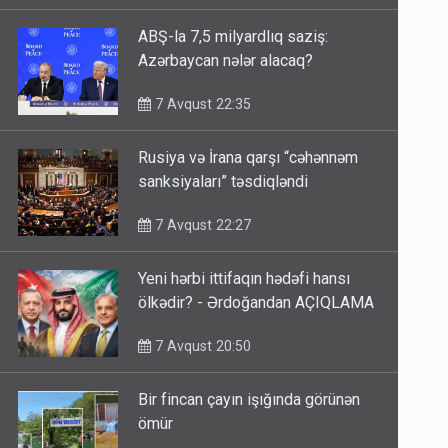
ABŞ-la 7,5 milyardlıq saziş:
Azərbaycan nələr alacaq?
7 Avqust 22:35
Rusiya və İrana qarşı “cəhənnəm
sanksiyaları” təsdiqləndi
7 Avqust 22:27
Yeni hərbi ittifaqın hədəfi hansı
ölkədir? - Ərdoğandan AÇIQLAMA
7 Avqust 20:50
Bir fincan çayın işığında görünən
ömür