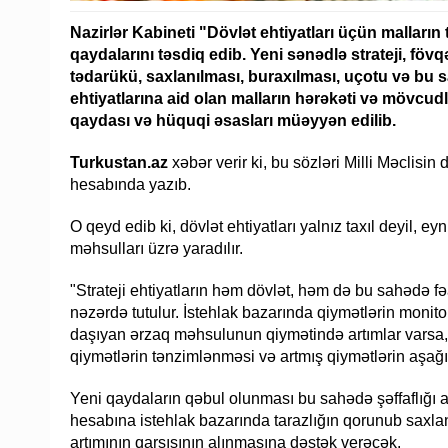
Nazirlər Kabineti "Dövlət ehtiyatları üçün malların
qaydalarını təsdiq edib. Yeni sənədlə strateji, fövq
tədarükü, saxlanılması, buraxılması, uçotu və bu s
ehtiyatlarına aid olan malların hərəkəti və mövcu
qaydası və hüquqi əsasları müəyyən edilib.
Turkustan.az
xəbər verir ki, bu sözləri Milli Məclisi
hesabında yazıb.
O qeyd edib ki, dövlət ehtiyatları yalnız taxıl deyil, e
məhsulları üzrə yaradılır.
"Strateji ehtiyatların həm dövlət, həm də bu sahədə fə
nəzərdə tutulur. İstehlak bazarında qiymətlərin monito
daşıyan ərzaq məhsulunun qiymətində artımlar varsa,
qiymətlərin tənzimlənməsi və artmış qiymətlərin aşağı 
Yeni qaydaların qəbul olunması bu sahədə şəffaflığı art
hesabına istehlak bazarında tarazlığın qorunub saxla
artımının qarşısının alınmasına dəstək verəcək.