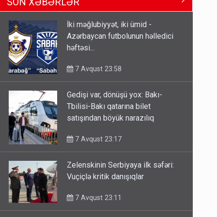
SON XƏBƏRLƏR
Tbilisi-Bakı qatarına bilet
satışından böyük narazılıq
İki məğlubiyyət, iki ümid -
7 Avqust 23:17
Azərbaycan futbolunun həlledici
həftəsi...
Geri çağırılan səfir Abel
Məhərrəmovun oğludur - DOSYE
7 Avqust 23:58
7 Avqust 14:07
Gedişi var, dönüşü yox: Bakı-
Media və Yayım Şurasına əlavə
Tbilisi-Bakı qatarına bilet
hüquq və vəzifələr verilib
satışından böyük narazılıq
7 Avqust 13:24
7 Avqust 23:17
Zelenskinin Serbiyaya ilk səfəri:
Vuçiçlə kritik danışıqlar
7 Avqust 23:11