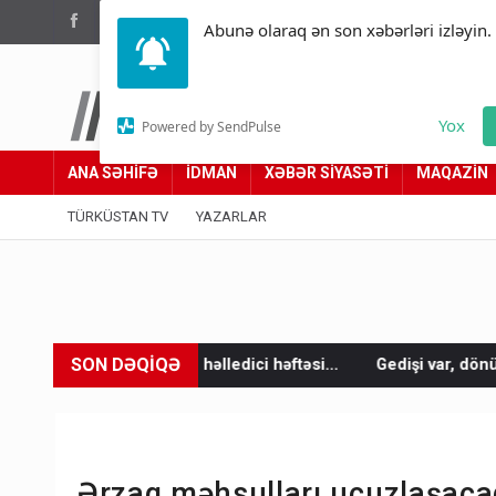
(012) 449 94 05
Abunə olaraq ən son xəbərləri izləyin.
Türküstan.az
Yox
Powered by SendPulse
Adımız yolumuzdur
ANA SƏHİFƏ
İDMAN
XƏBƏR SİYASƏTİ
MAQAZİN
TÜRKÜSTAN TV
YAZARLAR
SON DƏQİQƏ
n həlledici həftəsi...
Gedişi var, dönüşü yox: Bakı-Tbilisi-Bak
Ərzaq məhsulları ucuzlaşac