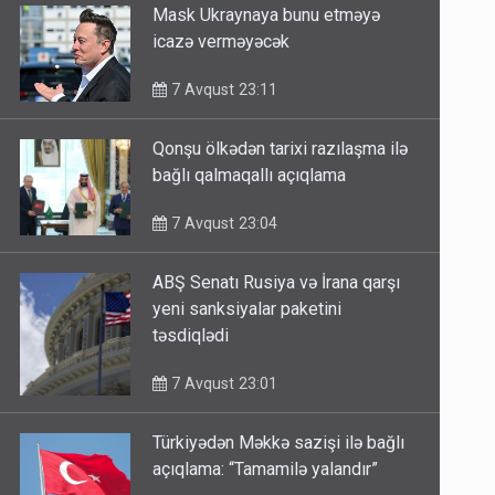
Mask Ukraynaya bunu etməyə
icazə verməyəcək
7 Avqust 23:11
Qonşu ölkədən tarixi razılaşma ilə
bağlı qalmaqallı açıqlama
7 Avqust 23:04
ABŞ Senatı Rusiya və İrana qarşı
yeni sanksiyalar paketini
təsdiqlədi
7 Avqust 23:01
Türkiyədən Məkkə sazişi ilə bağlı
açıqlama: “Tamamilə yalandır”