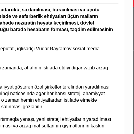
 tədarükü, saxlanılması, buraxılması və uçotu
əladə və səfərbərlik ehtiyatları üçün malların
ahədə nəzarətin həyata keçirilməsi, dövlət
dluğu barədə hesabatın forması, təqdim edilməsinin
n deputatı, iqtisadçı Vüqar Bayramov sosial media
yni zamanda, əhalinin istifadə etdiyi digər vacib ərzaq
aliyyət göstərən özəl şirkətlər tərəfindən yaradılması
rinqi nəticəsində əgər hər hansı strateji əhəmiyyət
 o zaman həmin ehtiyatlardan istifadə etməklə
salınması gözlənilir.
ırmaqla yanaşı, yeni strateji ehtiyatların yaradılması
nması və ərzaq məhsullarının qiymətlərinin kəskin