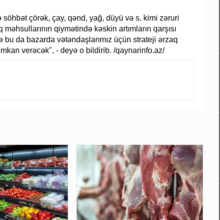
söhbət çörək, çay, qənd, yağ, düyü və s. kimi zəruri
aq məhsullarının qiymətində kəskin artımların qarşısı
ə bu da bazarda vətəndaşlarımız üçün strateji ərzaq
mkan verəcək", - deyə o bildirib. /qaynarinfo.az/