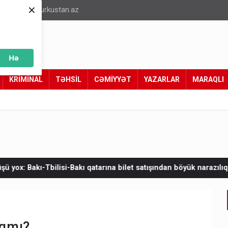
×
info@turkustan.az
Hə
KRİMİNAL
TƏHSİL
CƏMİYYƏT
YAZARLAR
MARAQLI
ı qatarına bilet satışından böyük narazılıq
Zelenskinin Serbiyay
aqmı?