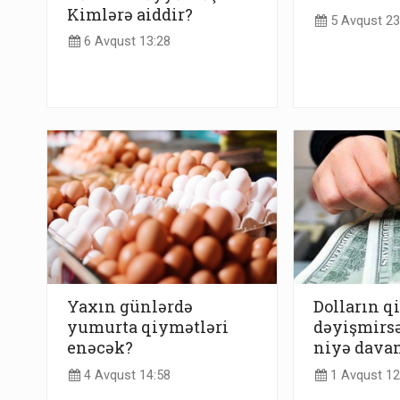
Kimlərə aiddir?
5 Avqust 23
6 Avqust 13:28
Yaxın günlərdə
Dolların q
yumurta qiymətləri
dəyişmirs
enəcək?
niyə davam
4 Avqust 14:58
1 Avqust 12