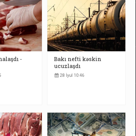
halaşdı -
Bakı nefti kəskin
ucuzlaşdı
5
28 İyul 10:46