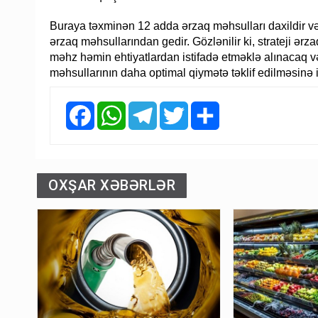
Buraya təxminən 12 adda ərzaq məhsulları daxildir və 
ərzaq məhsullarından gedir. Gözlənilir ki, strateji ərz
məhz həmin ehtiyatlardan istifadə etməklə alınacaq v
məhsullarının daha optimal qiymətə təklif edilməsinə i
Facebook
WhatsApp
Telegram
Twitter
Share
OXŞAR XƏBƏRLƏR