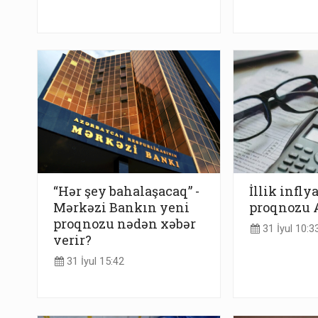
“Hər şey bahalaşacaq” -
İllik infly
Mərkəzi Bankın yeni
proqnozu 
proqnozu nədən xəbər
31 İyul 10:3
verir?
31 İyul 15:42