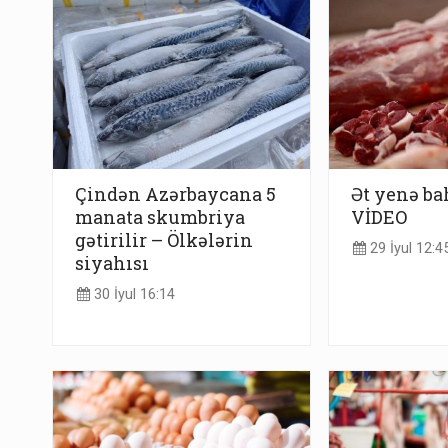
Çindən Azərbaycana 5
Ət yenə ba
manata skumbriya
VİDEO
gətirilir – Ölkələrin
29 İyul 12:4
siyahısı
30 İyul 16:14