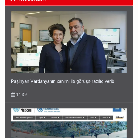
Geri çağırılan səfir Abel Məhərrəmovun oğludur - DOSYE
14:07
Paşinyan Vardanyanın xanımı ilə görüşə razılıq verib
14:39