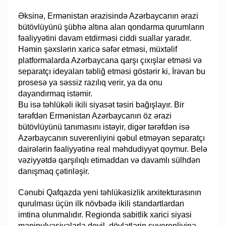
Əksinə, Ermənistan ərazisində Azərbaycanın ərazi
bütövlüyünü şübhə altına alan qondarma qurumların
fəaliyyətini davam etdirməsi ciddi suallar yaradır.
Həmin şəxslərin xaricə səfər etməsi, müxtəlif
platformalarda Azərbaycana qarşı çıxışlar etməsi və
separatçı ideyaları təbliğ etməsi göstərir ki, İrəvan bu
prosesə ya səssiz razılıq verir, ya da onu
dayandırmaq istəmir.
Bu isə təhlükəli ikili siyasət təsiri bağışlayır. Bir
tərəfdən Ermənistan Azərbaycanın öz ərazi
bütövlüyünü tanımasını istəyir, digər tərəfdən isə
Azərbaycanın suverenliyini qəbul etməyən separatçı
dairələrin fəaliyyətinə real məhdudiyyət qoymur. Belə
vəziyyətdə qarşılıqlı etimaddan və davamlı sülhdən
danışmaq çətinləşir.
Cənubi Qafqazda yeni təhlükəsizlik arxitekturasının
qurulması üçün ilk növbədə ikili standartlardan
imtina olunmalıdır. Regionda sabitlik xarici siyasi
manipulyasiyalarla deyil, dövlətlərin suverenliyinə