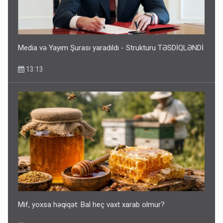
Media və Yayım Şurası yaradıldı - Strukturu TƏSDİQLƏNDİ
13:13
Mif, yoxsa həqiqət: Bal heç vaxt xarab olmur?