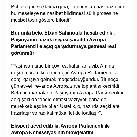
Politoloqun sözlərinə görə, Ermənistan baş nazirinin
bu məsələyə münasibət bildirməsi sülh prosesinə
müsbət təsir göstərə bilərdi".
Bununla belə, Elxan Şahinoğlu hesab edir ki,
Paşinyanın hazırkı siyasi şəraitdə Avropa
Parlamenti ilə açıq qarşıdurmaya getməsi real
görünmür:
“Paşinyan artıq bir çox reallıqları anlayıb. Amma
düşünmürəm ki, onun üçün Avropa Parlamenti ilə
qarşı-qarşıya gəlmək məqsədəuyğundur. Bir neçə
gün əvvəl İrəvanda Avropa zirvə toplantısı keçirildi.
Belə bir mərhələdə Paşinyanın Avropa Parlamentini
açıq şəkildə tənqid etməsi vəziyyəti daha da
mürəkkəbləşdirə bilər. Üstəlik, o, hazırda seçkilərə
hazırlaşır və radikal müxalifət də fəallaşır”.
Ekspert qeyd edib ki, Avropa Parlamenti ilə
Avropa Komissiyasının mövqelərini