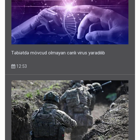
Təbiətdə mövcud olmayan canlı virus yaradılıb
12:53