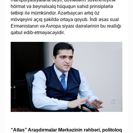
hörmət və beynəlxalq hüququn vahid prinsiplərlə
tətbiqi ilə mümkündür. Azərbaycan artıq öz
mövqeyini açıq şəkildə ortaya qoyub. İndi əsas sual
Ermənistanın və Avropa siyasi dairələrinin bu reallığı
qəbul edib-etməyəcəyidir.
“Atlas” Araşdırmalar Mərkəzinin rəhbəri, politoloq