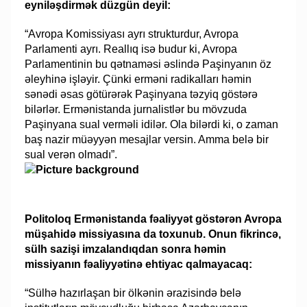
eyniləşdirmək düzgün deyil:
“Avropa Komissiyası ayrı strukturdur, Avropa
Parlamenti ayrı. Reallıq isə budur ki, Avropa
Parlamentinin bu qətnaməsi əslində Paşinyanın öz
əleyhinə işləyir. Çünki erməni radikalları həmin
sənədi əsas götürərək Paşinyana təzyiq göstərə
bilərlər. Ermənistanda jurnalistlər bu mövzuda
Paşinyana sual verməli idilər. Ola bilərdi ki, o zaman
baş nazir müəyyən mesajlar versin. Amma belə bir
sual verən olmadı”.
Politoloq Ermənistanda fəaliyyət göstərən Avropa
müşahidə missiyasına da toxunub. Onun fikrincə,
sülh sazişi imzalandıqdan sonra həmin
missiyanın fəaliyyətinə ehtiyac qalmayacaq:
“Sülhə hazırlaşan bir ölkənin ərazisində belə