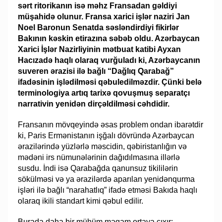
sərt ritorikanın isə məhz Fransadan gəldiyi
müşahidə olunur. Fransa xarici işlər naziri Jan
Noel Baronun Senatda səsləndirdiyi fikirlər
Bakının kəskin etirazına səbəb oldu. Azərbaycan
Xarici İşlər Nazirliyinin mətbuat katibi Ayxan
Hacızadə haqlı olaraq vurğuladı ki, Azərbaycanın
suveren ərazisi ilə bağlı “Dağlıq Qarabağ”
ifadəsinin işlədilməsi qəbuledilməzdir. Çünki belə
terminologiya artıq tarixə qovuşmuş separatçı
narrativin yenidən dirçəldilməsi cəhdidir.
Fransanın mövqeyində əsas problem ondan ibarətdir
ki, Paris Ermənistanın işğalı dövründə Azərbaycan
ərazilərində yüzlərlə məscidin, qəbiristanlığın və
mədəni irs nümunələrinin dağıdılmasına illərlə
susdu. İndi isə Qarabağda qanunsuz tikililərin
sökülməsi və ya ərazilərdə aparılan yenidənqurma
işləri ilə bağlı “narahatlıq” ifadə etməsi Bakıda haqlı
olaraq ikili standart kimi qəbul edilir.
Burada daha bir mühüm məqam ortaya çıxır: