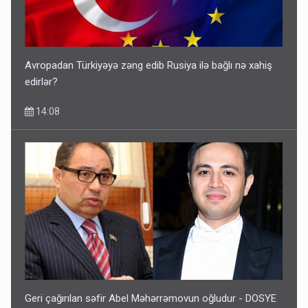
Avropadan Türkiyəyə zəng edib Rusiya ilə bağlı nə xahiş
edirlər?
14:08
Geri çağırılan səfir Abel Məhərrəmovun oğludur - DOSYE