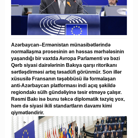
Azərbaycan–Ermənistan münasibətlərində
normallaşma prosesinin ən həssas mərhələsinin
yaşandığı bir vaxtda Avropa Parlamenti və bəzi
Qərb siyasi dairələrinin Bakıya qarşı ritorikanı
sərtləşdirməsi artıq təsadüfi görünmür. Son illər
xüsusilə Fransanın təşəbbüsü ilə formalaşan
anti-Azərbaycan platforması indi açıq şəkildə
regiondakı sülh gündəliyinə təsir etməyə çalışır.
Rəsmi Bakı isə bunu təkcə diplomatik təzyiq yox,
həm də siyasi ikili standartların davamı kimi
qiymətləndirir.