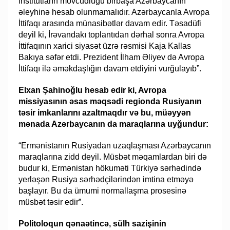
institutların mövcudluğu birbaşa Azərbaycanın
əleyhinə hesab olunmamalıdır. Azərbaycanla Avropa
İttifaqı arasında münasibətlər davam edir. Təsadüfi
deyil ki, İrəvandakı toplantıdan dərhal sonra Avropa
İttifaqının xarici siyasət üzrə rəsmisi Kaja Kallas
Bakıya səfər etdi. Prezident İlham Əliyev də Avropa
İttifaqı ilə əməkdaşlığın davam etdiyini vurğulayıb”.
Elxan Şahinoğlu hesab edir ki, Avropa
missiyasının əsas məqsədi regionda Rusiyanın
təsir imkanlarını azaltmaqdır və bu, müəyyən
mənada Azərbaycanın da maraqlarına uyğundur:
“Ermənistanın Rusiyadan uzaqlaşması Azərbaycanın
maraqlarına zidd deyil. Müsbət məqamlardan biri də
budur ki, Ermənistan hökuməti Türkiyə sərhədində
yerləşən Rusiya sərhədçilərindən imtina etməyə
başlayır. Bu da ümumi normallaşma prosesinə
müsbət təsir edir”.
Politoloqun qənaətincə, sülh sazişinin