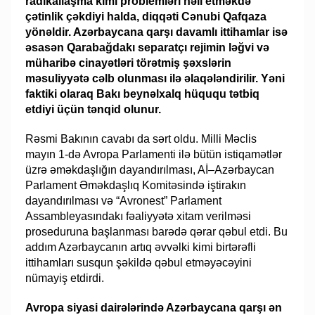
radikallaşma kimi problemləri həll etməkdə
çətinlik çəkdiyi halda, diqqəti Cənubi Qafqaza
yönəldir. Azərbaycana qarşı davamlı ittihamlar isə
əsasən Qarabağdakı separatçı rejimin ləğvi və
müharibə cinayətləri törətmiş şəxslərin
məsuliyyətə cəlb olunması ilə əlaqələndirilir. Yəni
faktiki olaraq Bakı beynəlxalq hüququ tətbiq
etdiyi üçün tənqid olunur.
Rəsmi Bakının cavabı da sərt oldu. Milli Məclis
mayın 1-də Avropa Parlamenti ilə bütün istiqamətlər
üzrə əməkdaşlığın dayandırılması, Aİ–Azərbaycan
Parlament Əməkdaşlıq Komitəsində iştirakın
dayandırılması və “Avronest” Parlament
Assambleyasındakı fəaliyyətə xitam verilməsi
proseduruna başlanması barədə qərar qəbul etdi. Bu
addım Azərbaycanın artıq əvvəlki kimi birtərəfli
ittihamları susqun şəkildə qəbul etməyəcəyini
nümayiş etdirdi.
Avropa siyasi dairələrində Azərbaycana qarşı ən