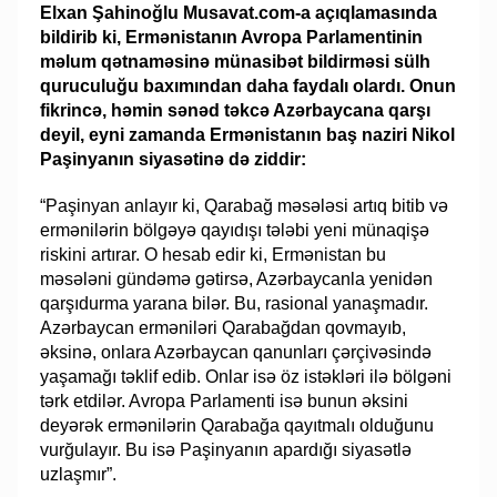
Elxan Şahinoğlu Musavat.com-a açıqlamasında
bildirib ki, Ermənistanın Avropa Parlamentinin
məlum qətnaməsinə münasibət bildirməsi sülh
quruculuğu baxımından daha faydalı olardı. Onun
fikrincə, həmin sənəd təkcə Azərbaycana qarşı
deyil, eyni zamanda Ermənistanın baş naziri Nikol
Paşinyanın siyasətinə də ziddir:
“Paşinyan anlayır ki, Qarabağ məsələsi artıq bitib və
ermənilərin bölgəyə qayıdışı tələbi yeni münaqişə
riskini artırar. O hesab edir ki, Ermənistan bu
məsələni gündəmə gətirsə, Azərbaycanla yenidən
qarşıdurma yarana bilər. Bu, rasional yanaşmadır.
Azərbaycan erməniləri Qarabağdan qovmayıb,
əksinə, onlara Azərbaycan qanunları çərçivəsində
yaşamağı təklif edib. Onlar isə öz istəkləri ilə bölgəni
tərk etdilər. Avropa Parlamenti isə bunun əksini
deyərək ermənilərin Qarabağa qayıtmalı olduğunu
vurğulayır. Bu isə Paşinyanın apardığı siyasətlə
uzlaşmır”.