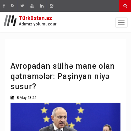
Türküstan.az
Adımız yolumuzdur
Avropadan sülhə mane olan
qətnamələr: Paşinyan niyə
susur?
8 May 13:21