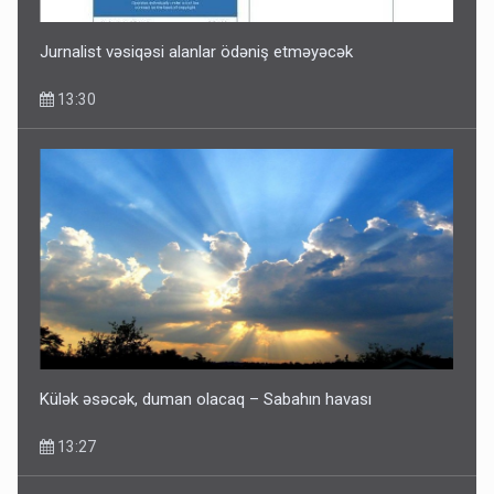
Jurnalist vəsiqəsi alanlar ödəniş etməyəcək
13:30
Külək əsəcək, duman olacaq – Sabahın havası
13:27