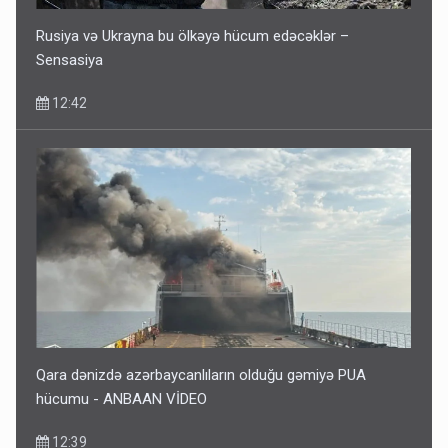
Rusiya və Ukrayna bu ölkəyə hücum edəcəklər –
Sensasiya
12:42
Qara dənizdə azərbaycanlıların olduğu gəmiyə PUA
hücumu - ANBAAN VİDEO
12:39