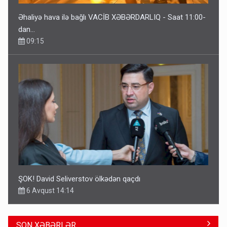
Əhaliyə hava ilə bağlı VACİB XƏBƏRDARLIQ - Saat 11:00-
dan…
09:15
ŞOK! David Seliverstov ölkədən qaçdı
6 Avqust 14:14
SON XƏBƏRLƏR