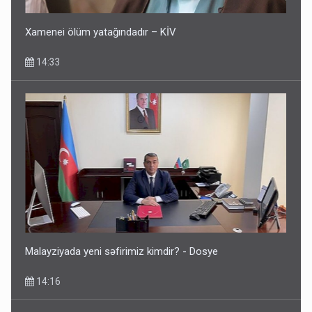
Xamenei ölüm yatağındadır – KİV
14:33
Malayziyada yeni səfirimiz kimdir? - Dosye
14:16