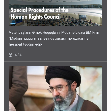
Media və Yayım Şurasına əlavə hüquq və vəzifələr verilib
13:24
Vətəndaşların Əmək Hüquqlarını Müdafiə Liqası BMT-nin
“Mədəni hüquqlar sahəsində xüsusi məruzəçisinə
hesabat təqdim edib
14:34
Kartdan karta istədiyiniz qədər köçürmə edə bilərsiniz -
VİDEO
11:06