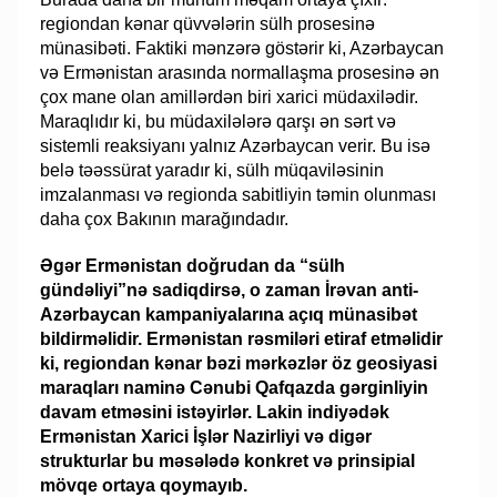
regiondan kənar qüvvələrin sülh prosesinə
münasibəti. Faktiki mənzərə göstərir ki, Azərbaycan
və Ermənistan arasında normallaşma prosesinə ən
çox mane olan amillərdən biri xarici müdaxilədir.
Maraqlıdır ki, bu müdaxilələrə qarşı ən sərt və
sistemli reaksiyanı yalnız Azərbaycan verir. Bu isə
belə təəssürat yaradır ki, sülh müqaviləsinin
imzalanması və regionda sabitliyin təmin olunması
daha çox Bakının marağındadır.
Əgər Ermənistan doğrudan da “sülh
gündəliyi”nə sadiqdirsə, o zaman İrəvan anti-
Azərbaycan kampaniyalarına açıq münasibət
bildirməlidir. Ermənistan rəsmiləri etiraf etməlidir
ki, regiondan kənar bəzi mərkəzlər öz geosiyasi
maraqları naminə Cənubi Qafqazda gərginliyin
davam etməsini istəyirlər. Lakin indiyədək
Ermənistan Xarici İşlər Nazirliyi və digər
strukturlar bu məsələdə konkret və prinsipial
mövqe ortaya qoymayıb.