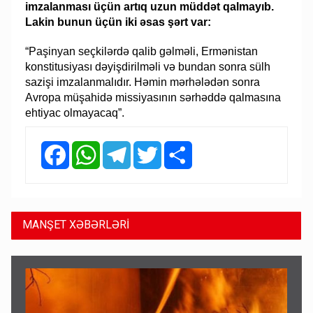
imzalanması üçün artıq uzun müddət qalmayıb.
Lakin bunun üçün iki əsas şərt var:
“Paşinyan seçkilərdə qalib gəlməli, Ermənistan
konstitusiyası dəyişdirilməli və bundan sonra sülh
sazişi imzalanmalıdır. Həmin mərhələdən sonra
Avropa müşahidə missiyasının sərhəddə qalmasına
ehtiyac olmayacaq”.
Facebook
WhatsApp
Telegram
Twitter
Share
MANŞET XƏBƏRLƏRİ