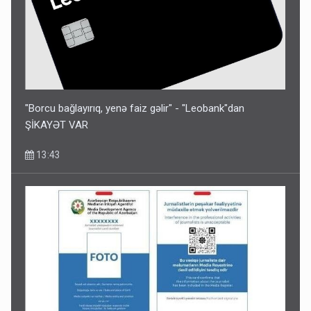
"Borcu bağlayırıq, yenə faiz gəlir" - "Leobank"dan
ŞİKAYƏT VAR
13:43