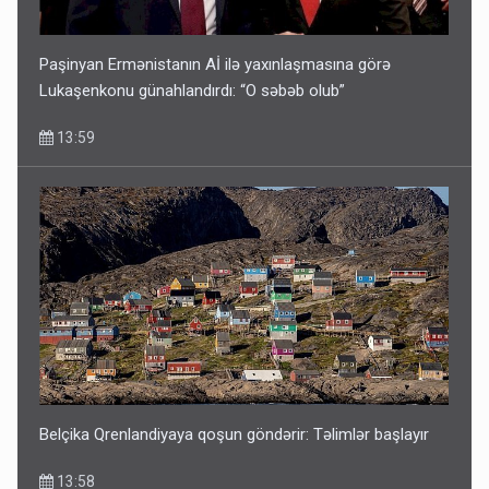
Paşinyan Ermənistanın Aİ ilə yaxınlaşmasına görə
Lukaşenkonu günahlandırdı: “O səbəb olub”
13:59
Belçika Qrenlandiyaya qoşun göndərir: Təlimlər başlayır
13:58