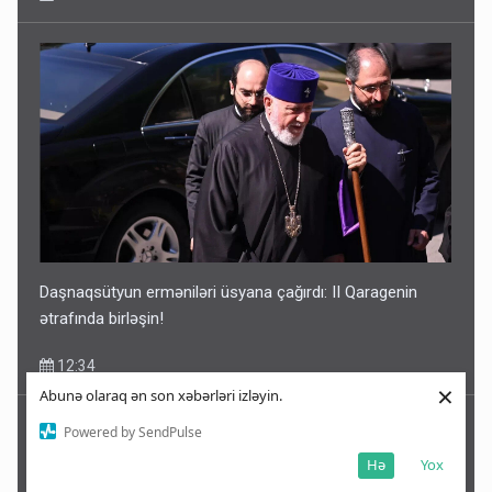
Daşnaqsütyun erməniləri üsyana çağırdı: II Qaragenin
ətrafında birləşin!
12:34
×
Abunə olaraq ən son xəbərləri izləyin.
Powered by SendPulse
Hə
Yox