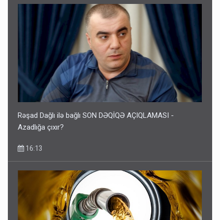
Rəşad Dağlı ilə bağlı SON DƏQİQƏ AÇIQLAMASI -
Azadlığa çıxır?
16:13