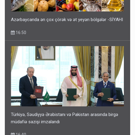
Azərbaycanda ən çox çörək və ət yeyən bölgələr -SİYAHI
16:50
Türkiyə, Səudiyyə Ərəbistanı və Pakistan arasında birgə
müdafiə sazişi imzalandı
16:40