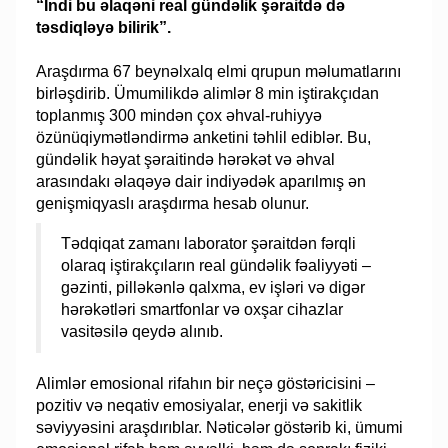
“İndi bu əlaqəni real gündəlik şəraitdə də
təsdiqləyə bilirik”.
Araşdırma 67 beynəlxalq elmi qrupun məlumatlarını
birləşdirib. Ümumilikdə alimlər 8 min iştirakçıdan
toplanmış 300 mindən çox əhval-ruhiyyə
özünüqiymətləndirmə anketini təhlil ediblər. Bu,
gündəlik həyat şəraitində hərəkət və əhval
arasındakı əlaqəyə dair indiyədək aparılmış ən
genişmiqyaslı araşdırma hesab olunur.
Tədqiqat zamanı laborator şəraitdən fərqli
olaraq iştirakçıların real gündəlik fəaliyyəti –
gəzinti, pilləkənlə qalxma, ev işləri və digər
hərəkətləri smartfonlar və oxşar cihazlar
vasitəsilə qeydə alınıb.
Alimlər emosional rifahın bir neçə göstəricisini –
pozitiv və neqativ emosiyalar, enerji və sakitlik
səviyyəsini araşdırıblar. Nəticələr göstərib ki, ümumi