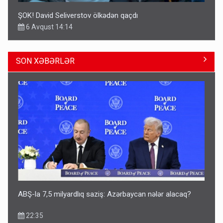
ŞOK! David Seliverstov ölkədən qaçdı
6 Avqust 14:14
SON XƏBƏRLƏR
Geri çağırılan səfir Abel Məhərrəmovun oğludur - DOSYE
14:07
ABŞ-la 7,5 milyardlıq saziş: Azərbaycan nələr alacaq?
22:35