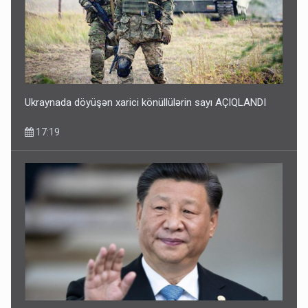
Ukraynada döyüşən xarici könüllülərin sayı AÇIQLANDI
17:19