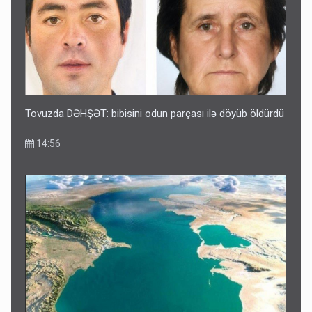
Tovuzda DƏHŞƏT: bibisini odun parçası ilə döyüb öldürdü
14:56