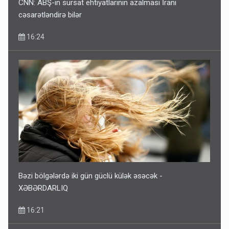
CNN: ABŞ-ın sursat ehtiyatlarının azalması İranı
cəsarətləndirə bilər
16:24
Bəzi bölgələrdə iki gün güclü külək əsəcək -
XƏBƏRDARLIQ
16:21