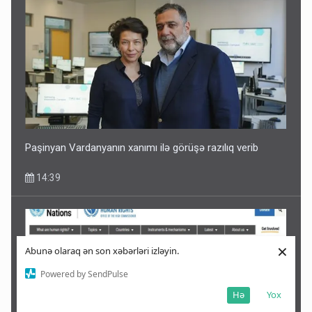
Paşinyan Vardanyanın xanımı ilə görüşə razılıq verib
14:39
×
Abunə olaraq ən son xəbərləri izləyin.
Powered by SendPulse
Hə
Yox