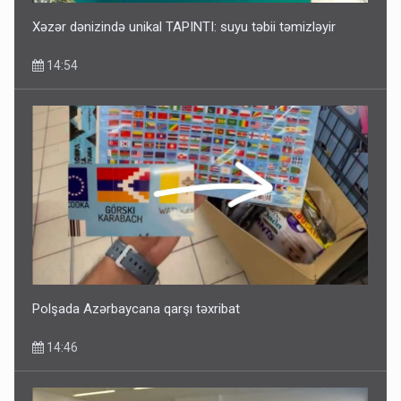
Xəzər dənizində unikal TAPINTI: suyu təbii təmizləyir
14:54
Polşada Azərbaycana qarşı təxribat
14:46