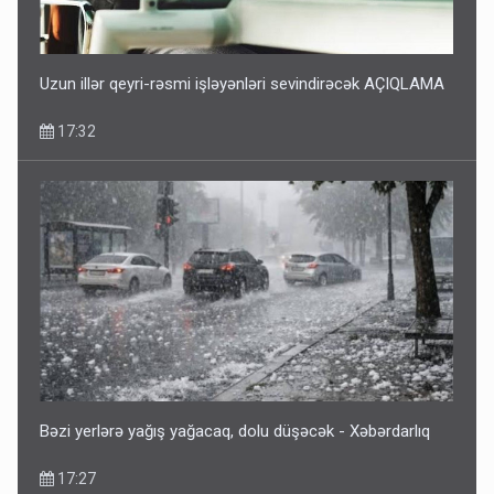
Uzun illər qeyri-rəsmi işləyənləri sevindirəcək AÇIQLAMA
17:32
Bəzi yerlərə yağış yağacaq, dolu düşəcək - Xəbərdarlıq
17:27