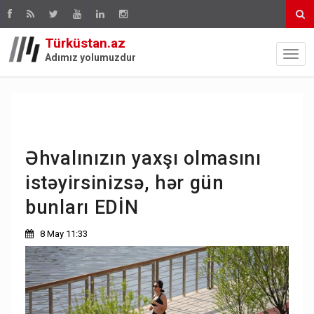
Türküstan.az
Adımız yolumuzdur
Əhvalınızın yaxşı olmasını
istəyirsinizsə, hər gün
bunları EDİN
8 May 11:33