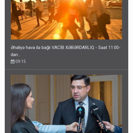
Əhaliyə hava ilə bağlı VACİB XƏBƏRDARLIQ - Saat 11:00-
dan…
09:15