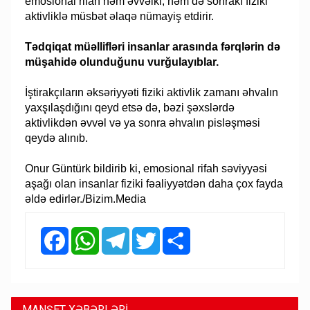
emosional rifah həm əvvəlki, həm də sonrakı fiziki
aktivliklə müsbət əlaqə nümayiş etdirir.
Tədqiqat müəllifləri insanlar arasında fərqlərin də
müşahidə olunduğunu vurğulayıblar.
İştirakçıların əksəriyyəti fiziki aktivlik zamanı əhvalın
yaxşılaşdığını qeyd etsə də, bəzi şəxslərdə
aktivlikdən əvvəl və ya sonra əhvalın pisləşməsi
qeydə alınıb.
Onur Güntürk bildirib ki, emosional rifah səviyyəsi
aşağı olan insanlar fiziki fəaliyyətdən daha çox fayda
əldə edirlər./Bizim.Media
Facebook
WhatsApp
Telegram
Twitter
Share
MANŞET XƏBƏRLƏRİ