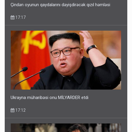
Çindən oyunun qaydalarını dəyişdirəcək qızıl həmləsi
17:17
Ukrayna müharibəsi onu MİLYARDER etdi
17:12