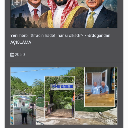
Kartdan karta istədiyiniz qədər köçürmə edə bilərsiniz -
VİDEO
11:06
Yeni hərbi ittifaqın hədəfi hansı ölkədir? - Ərdoğandan
AÇIQLAMA
20:50