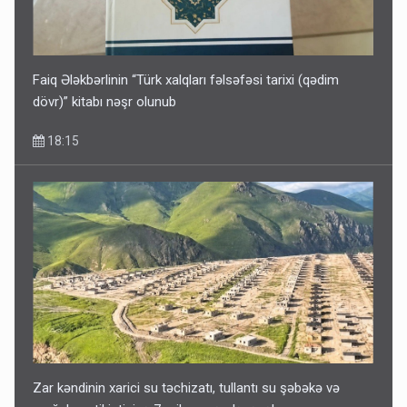
Faiq Ələkbərlinin “Türk xalqları fəlsəfəsi tarixi (qədim
dövr)” kitabı nəşr olunub
18:15
Zar kəndinin xarici su təchizatı, tullantı su şəbəkə və