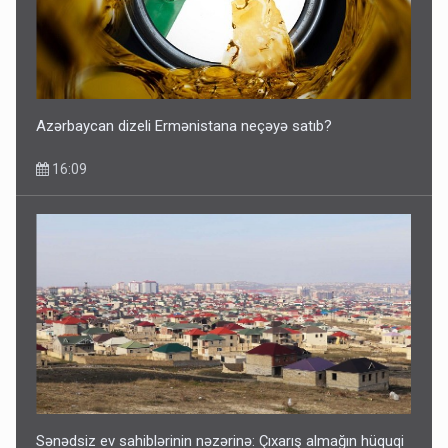
Azərbaycan dizeli Ermənistana neçəyə satıb?
16:09
Sənədsiz ev sahiblərinin nəzərinə: Çıxarış almağın hüquqi