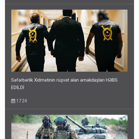
Səfərbərlik Xidmətinin rüşvət alan əməkdaşları HƏBS
EDİLDİ
17:24