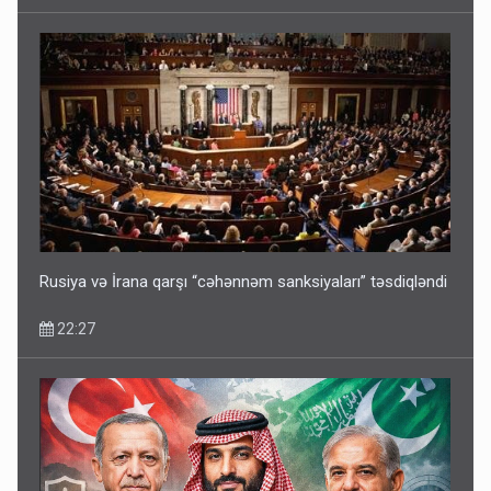
Media və Yayım Şurasına əlavə hüquq və vəzifələr verilib
13:24
Rusiya və İrana qarşı “cəhənnəm sanksiyaları” təsdiqləndi
22:27