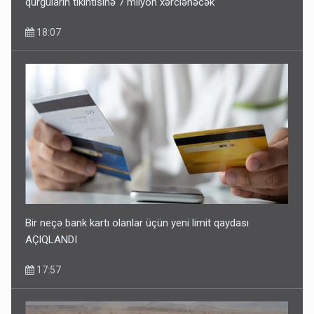
qurğuların tikintisinə 7 milyon xərclənəcək
18:07
Bir neçə bank kartı olanlar üçün yeni limit qaydası
AÇIQLANDI
17:57