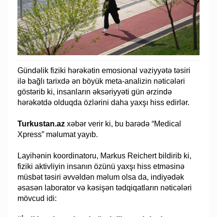
Gündəlik fiziki hərəkətin emosional vəziyyətə təsiri
ilə bağlı tarixdə ən böyük meta-analizin nəticələri
göstərib ki, insanların əksəriyyəti gün ərzində
hərəkətdə olduqda özlərini daha yaxşı hiss edirlər.
Turkustan.az
xəbər verir ki, bu barədə “Medical
Xpress” məlumat yayıb.
Layihənin koordinatoru, Markus Reichert bildirib ki,
fiziki aktivliyin insanın özünü yaxşı hiss etməsinə
müsbət təsiri əvvəldən məlum olsa da, indiyədək
əsasən laborator və kəsişən tədqiqatların nəticələri
mövcud idi: