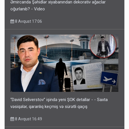
Əmircanda Şəhidlər xiyabanından dekorativ ağaclar
oğurlanıb? - Video
8 Avqust 17:06
“David Seliverstov” işində yeni ŞOK detallar - - Saxta
vəsiqələr, qaranlıq keçmiş və sürətli qaçış
8 Avqust 16:49