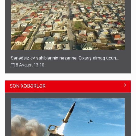
Sənədsiz ev sahiblərinin nəzərinə: Çıxarış almaq üçün...
8 Avqust 13:10
SON XƏBƏRLƏR