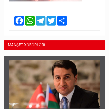
Facebook
WhatsApp
Telegram
Twitter
Share
MANŞET XƏBƏRLƏRİ