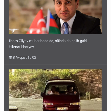
İlham Əliyev müharibədə də, sülhdə də qalib gəldi -
Hikmət Hacıyev
8 Avqust 15:02