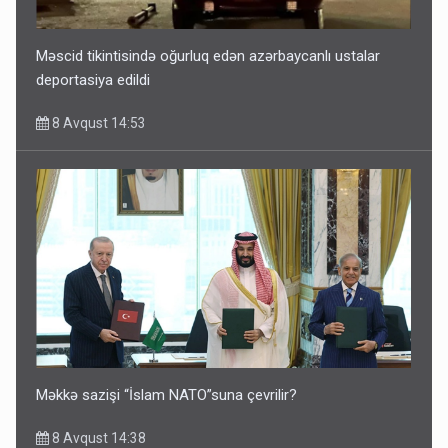
Məscid tikintisində oğurluq edən azərbaycanlı ustalar
deportasiya edildi
8 Avqust 14:53
Məkkə sazişi “İslam NATO”suna çevrilir?
8 Avqust 14:38