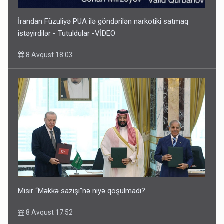
İrandan Füzuliyə PUA ilə göndərilən narkotiki satmaq
istəyirdilər - Tutuldular -VİDEO
8 Avqust 18:03
Misir “Məkkə sazişi”nə niyə qoşulmadı?
8 Avqust 17:52