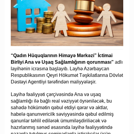
“Qadın Hüquqlarının Himayə Mərkəzi” İctimai
Birliyi Ana və Uşaq Sağlamlığının qorunması”
adlı
layihənin icrasına başlayıb. Layhə Azərbaycan
Respublikasının Qeyri Hökumət Təşkilatlarına Dövlət
Dəstəyi Agentliyi tərəfindən maliyyələşir.
Layihə fəaliyyəti çərçivəsində Ana və uşaq
sağlamlığı ilə bağlı real vəziyyət öyrəniləcək, bu
sahədə hökümətin qəbul etdiyi qərar və aktlar,
habelə qanunvericilk səviyyəsində qəbul edilmiş
qanunlar təhlil edilərək ümumiləşdiriliəcək və
hazırlanmış sənəd əsasında layihə fəaliyyətində
nəzərdə tutulmuş seminarlarda iştirakçılar üçün