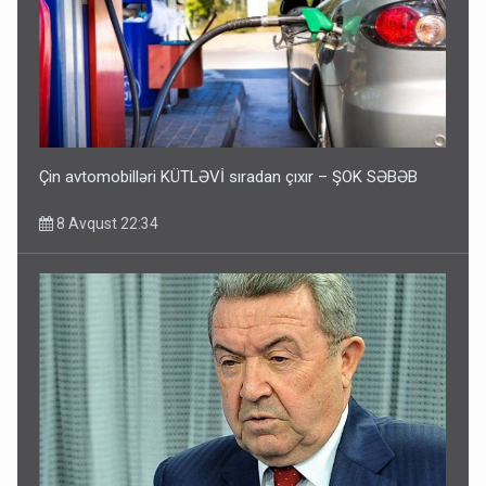
Çin avtomobilləri KÜTLƏVİ sıradan çıxır – ŞOK SƏBƏB
8 Avqust 22:34