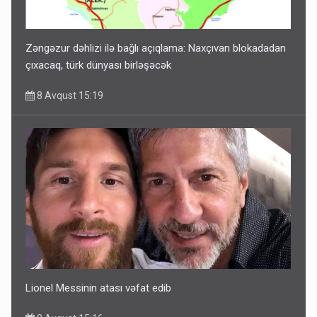
Zəngəzur dəhlizi ilə bağlı açıqlama: Naxçıvan blokadadan
çıxacaq, türk dünyası birləşəcək
8 Avqust 15:19
Lionel Messinin atası vəfat edib