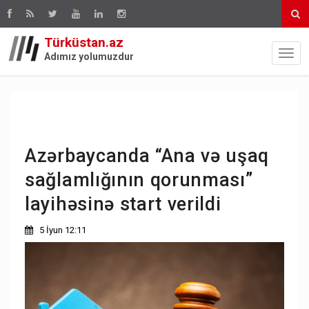
Türküstan.az
Adımız yolumuzdur
Azərbaycanda “Ana və uşaq
sağlamlığının qorunması”
layihəsinə start verildi
5 İyun 12:11