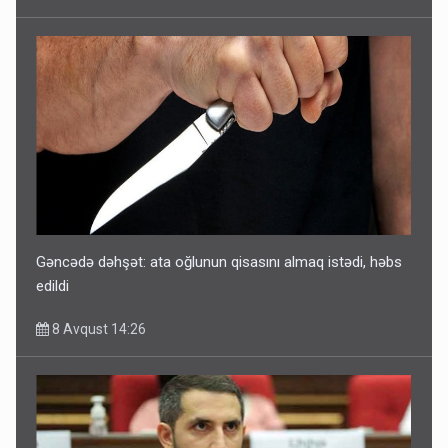
Gəncədə dəhşət: ata oğlunun qisasını almaq istədi, həbs
edildi
8 Avqust 14:26