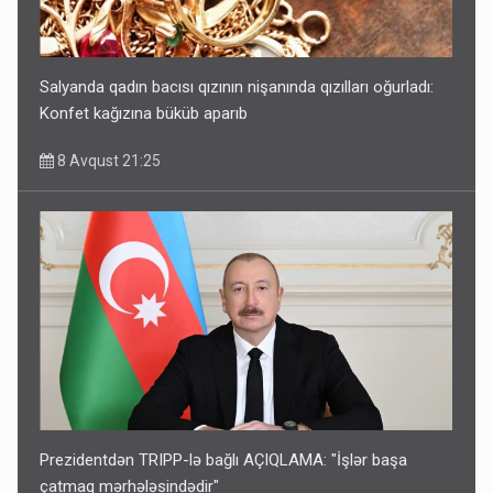
Salyanda qadın bacısı qızının nişanında qızılları oğurladı:
Konfet kağızına büküb aparıb
8 Avqust 21:25
Prezidentdən TRIPP-lə bağlı AÇIQLAMA: "İşlər başa
çatmaq mərhələsindədir"