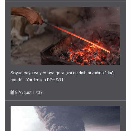
Soyuq çaya və yeməyə görə şişi qızdırıb arvadına "dağ
basdı" - Yardımlıda DƏHŞƏT
8 Avqust 17:39