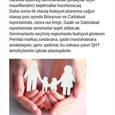
maarifləndirici təqdimatlar hazırlanacaq.
Daha sonra ilk olaraq fəaliyyət planınına uyğun
olaraq iyun ayında Biləsuvar və Cəlilabad
rayonlarında, sonra isə İmişli, Saatlı və Sabirabad
rayonlarında seminarlar təşkil ediləcək.
Seminarlarda seçilmiş regionlarda fəaliyyət göstərən
Pernital mərkəz,xəstəxana, qadın məsləhətxana
əməkdaşları, gənc qadınlar, bu sahəyə yaxın QHT
təmsilçilərinin iştirakı planlaşdırılır.