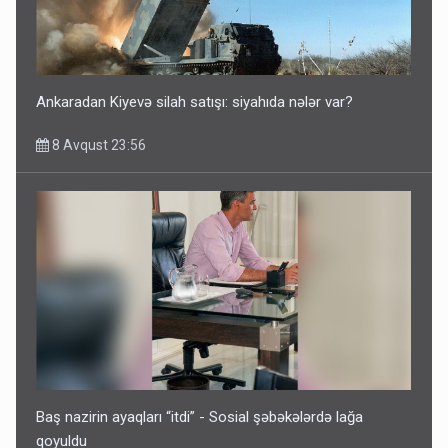
Azərbaycan bundan hər il 3 milyard dollar qazanacaq
8 Avqust 23:33
Ankaradan Kiyevə silah satışı: siyahıda nələr var?
8 Avqust 23:56
İrəvan dünyaya Azərbaycan üzərindən çıxır – Mühüm
etiraf
8 Avqust 23:19
Baş nazirin ayaqları “itdi” - Sosial şəbəkələrdə lağa
qoyuldu