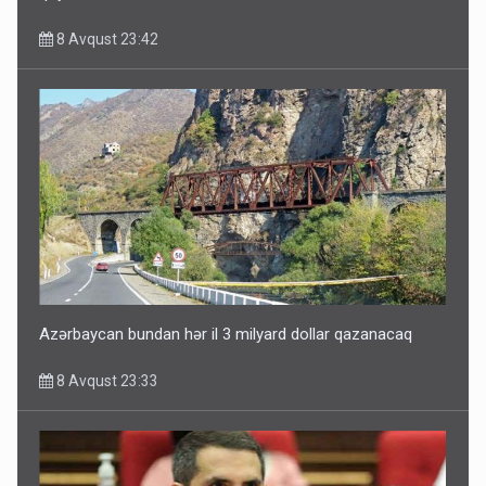
8 Avqust 23:42
Paşinyan Əliyevə zəng etməsindən danışdı
8 Avqust 16:18
Azərbaycan bundan hər il 3 milyard dollar qazanacaq
8 Avqust 23:33