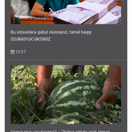
Bu ixtisaslara qəbul olunsanız, təhsil haqqı
ÖDƏMƏYƏCƏKSİNİZ
13:07
Qarpız niyə ucuzlaşmır? – “Yalnız qıtlıqla izah etmək