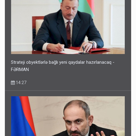
Corab satdığı deyilən qazi ilə bağlı - Daha bir açıqlama
11:40
Strateji obyektlərlə bağlı yeni qaydalar hazırlanacaq -
FƏRMAN
14:27
Bakıdakı “yəhudi”nin qurbanları - Sensasion adlar