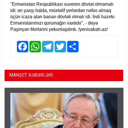
"Ermənistan Respublikası suveren dövlət olmamalı
idi; ən yaxşı halda, müxtəlif yerlərdən nəfəs almaq
üçün icazə alan banan dövləti olmalı idi. İndi hazırkı
Ermənistanımızı qorumağın vaxtıdır", - deyə
Paşinyan fikirlərini yekunlaşdırıb. /yenisabah.az/
Facebook
WhatsApp
Telegram
Twitter
Share
MANŞET XƏBƏRLƏRİ