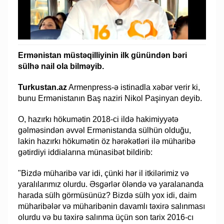
Ermənistan müstəqilliyinin ilk günündən bəri
sülhə nail ola bilməyib.
Turkustan.az
Armenpress-ə istinadla xəbər verir ki,
bunu Ermənistanın Baş naziri Nikol Paşinyan deyib.
O, hazırkı hökumətin 2018-ci ildə hakimiyyətə
gəlməsindən əvvəl Ermənistanda sülhün olduğu,
lakin hazırkı hökumətin öz hərəkətləri ilə müharibə
gətirdiyi iddialarına münasibət bildirib:
"Bizdə müharibə var idi, çünki hər il itkilərimiz və
yaralılarımız olurdu. Əsgərlər öləndə və yaralananda
harada sülh görmüsünüz? Bizdə sülh yox idi, daim
müharibələr və müharibənin davamlı təxirə salınması
olurdu və bu təxirə salınma üçün son tarix 2016-cı