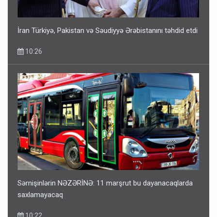
İran Türkiyə, Pakistan və Səudiyyə Ərəbistanını təhdid etdi
10:26
Sərnişinlərin NƏZƏRİNƏ: 11 marşrut bu dayanacaqlarda
saxlamayacaq
10:22