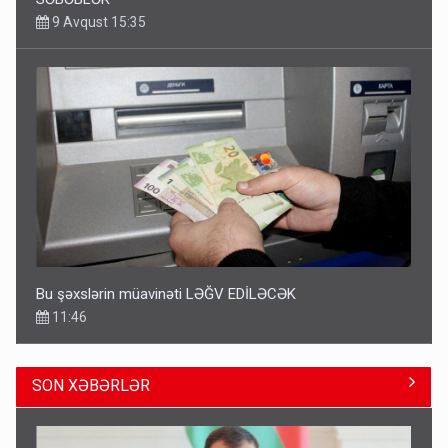
9 Avqust 15:35
Bu şəxslərin müavinəti LƏĞV EDİLƏCƏK
11:46
SON XƏBƏRLƏR