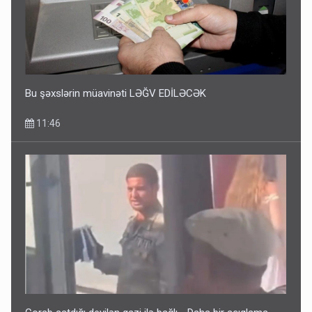
Bu şəxslərin müavinəti LƏĞV EDİLƏCƏK
11:46