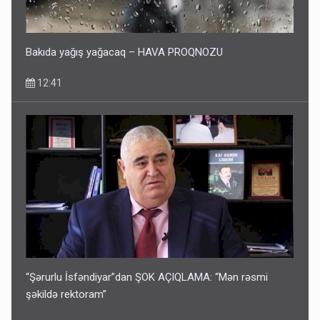
Bakıda yağış yağacaq – HAVA PROQNOZU
12:41
“Şərurlu İsfəndiyar”dan ŞOK AÇIQLAMA: “Mən rəsmi
şəkildə rektoram”