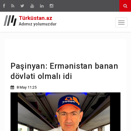
Türküstan.az
Adımız yolumuzdur
Paşinyan: Ermənistan banan
dövləti olmalı idi
8 May 11:25