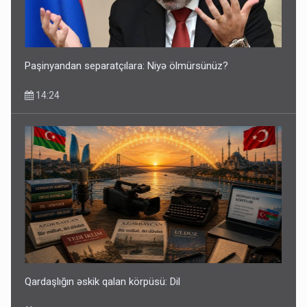
10:13
Paşinyandan separatçılara: Niyə ölmürsünüz?
14:24
Hava xəbəri müzakirə yaratdı: Bakıya 4 gün yağış, ardınca
isə…
09:57
Qardaşlığın əskik qalan körpüsü: Dil