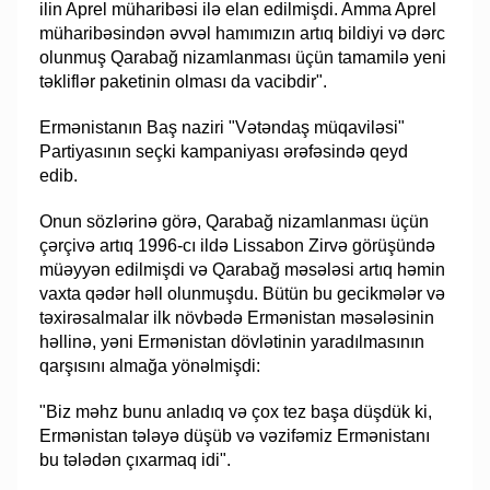
ilin Aprel müharibəsi ilə elan edilmişdi. Amma Aprel
müharibəsindən əvvəl hamımızın artıq bildiyi və dərc
olunmuş Qarabağ nizamlanması üçün tamamilə yeni
təkliflər paketinin olması da vacibdir".
Ermənistanın Baş naziri "Vətəndaş müqaviləsi"
Partiyasının seçki kampaniyası ərəfəsində qeyd
edib.
Onun sözlərinə görə, Qarabağ nizamlanması üçün
çərçivə artıq 1996-cı ildə Lissabon Zirvə görüşündə
müəyyən edilmişdi və Qarabağ məsələsi artıq həmin
vaxta qədər həll olunmuşdu. Bütün bu gecikmələr və
təxirəsalmalar ilk növbədə Ermənistan məsələsinin
həllinə, yəni Ermənistan dövlətinin yaradılmasının
qarşısını almağa yönəlmişdi:
"Biz məhz bunu anladıq və çox tez başa düşdük ki,
Ermənistan tələyə düşüb və vəzifəmiz Ermənistanı
bu tələdən çıxarmaq idi".