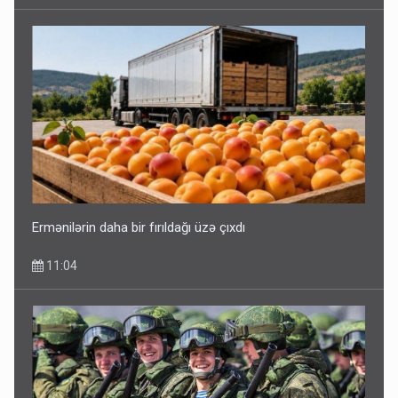
Ermənilərin daha bir fırıldağı üzə çıxdı
11:04