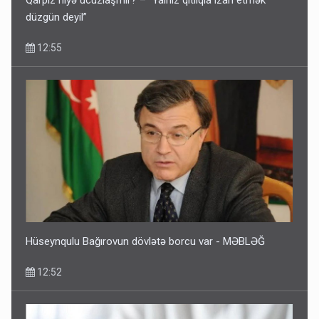
düzgün deyil”
12:55
Hüseynqulu Bağırovun dövlətə borcu var - MƏBLƏĞ
12:52