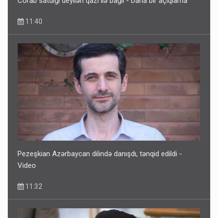
Corab satdığı deyilən qazi ilə bağlı - Daha bir açıqlama
11:40
Pezeşkian Azərbaycan dilində danışdı, tənqid edildi -
Video
11:32