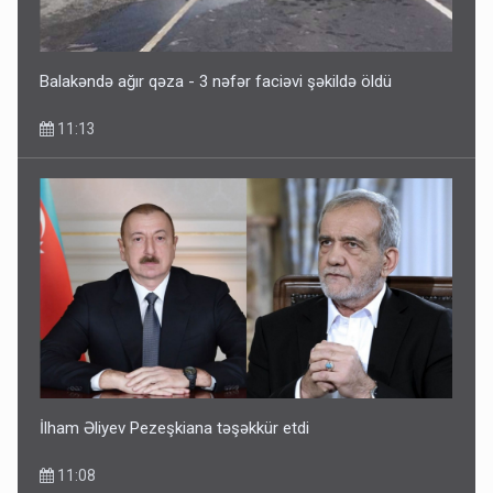
Balakəndə ağır qəza - 3 nəfər faciəvi şəkildə öldü
11:13
İlham Əliyev Pezeşkiana təşəkkür etdi
11:08