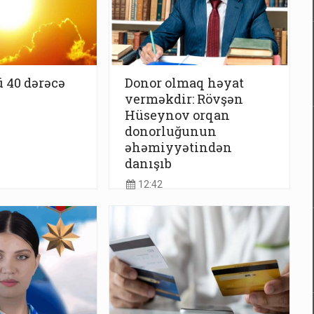
 40 dərəcə
Donor olmaq həyat
verməkdir: Rövşən
Hüseynov orqan
donorluğunun
əhəmiyyətindən
danışıb
12:42