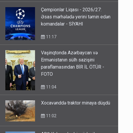
Çempionlar Liqası - 2026/27:
Əsas mərhələdə yerini təmin edən
komandalar - SİYAHI
11:17
Vaşinqtonda Azərbaycan və
Ermənistanın sülh sazişini
paraflamasından BİR İL ÖTÜR -
FOTO
11:04
Xocavənddə traktor minaya düşdü
11:02