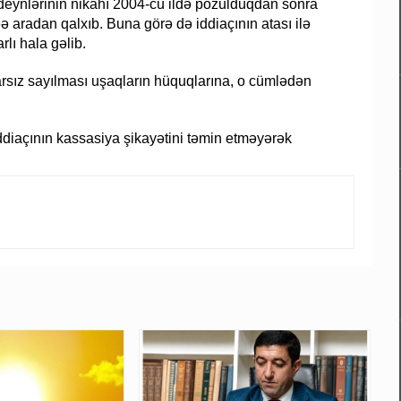
deynlərinin nikahı 2004-cü ildə pozulduqdan sonra
 aradan qalxıb. Buna görə də iddiaçının atası ilə
lı hala gəlib.
rsız sayılması uşaqların hüquqlarına, o cümlədən
ddiaçının kassasiya şikayətini təmin etməyərək
.