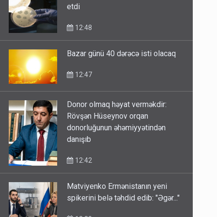
etdi
12:48
Bazar günü 40 dərəcə isti olacaq
12:47
Donor olmaq həyat verməkdir:
Rövşən Hüseynov orqan
donorluğunun əhəmiyyətindən
danışıb
12:42
Matviyenko Ermənistanın yeni
spikerini belə təhdid edib: "Əgər..."