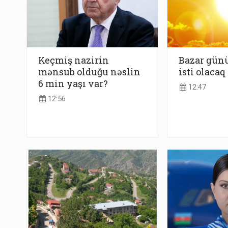
Keçmiş nazirin
Bazar günü
mənsub olduğu nəslin
isti olacaq
6 min yaşı var?
12:47
12:56