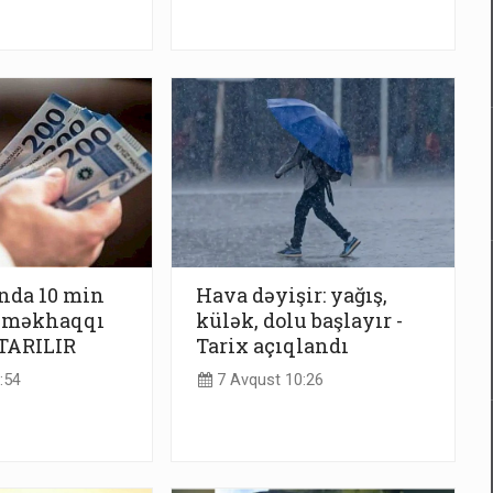
nda 10 min
Hava dəyişir: yağış,
əməkhaqqı
külək, dolu başlayır -
XTARILIR
Tarix açıqlandı
:54
7 Avqust 10:26