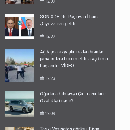
12:39
SON XƏBƏR: Paşinyan İlham
Əliyevə zəng etdi
12:37
Ağdaşda azyaşlını evləndirənlər
jurnalistlərə hücum etdi: araşdırma
başlandı - VİDEO
12:23
Oğurlana bilməyən Çin maşınları -
Özəllikləri nədir?
12:09
Tarixi Vaşinqton görüşü: Birgə