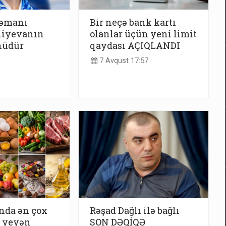
rəmanı
Bir neçə bank kartı
iyevanın
olanlar üçün yeni limit
nüdür
qaydası AÇIQLANDI
7 Avqust 17:57
nda ən çox
Rəşad Dağlı ilə bağlı
t yeyən
SON DƏQİQƏ