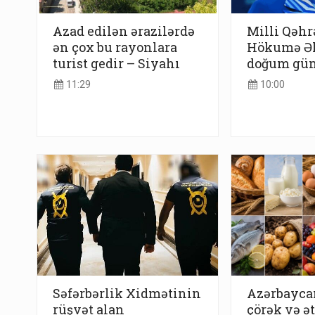
Azad edilən ərazilərdə
Milli Qəh
ən çox bu rayonlara
Hökumə Əl
turist gedir – Siyahı
doğum gü
11:29
10:00
Səfərbərlik Xidmətinin
Azərbayca
rüşvət alan
çörək və ə