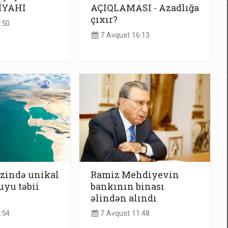
SİYAHI
AÇIQLAMASI - Azadlığa
çıxır?
:50
7 Avqust 16:13
zində unikal
Ramiz Mehdiyevin
uyu təbii
bankının binası
əlindən alındı
:54
7 Avqust 11:48