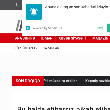
(012) 449 94 05
Abunə olaraq ən son xəbərləri izləyin.
Türküstan.az
Yox
Powered by SendPulse
Adımız yolumuzdur
ANA SƏHİFƏ
İDMAN
XƏBƏR SİYASƏTİ
MAQAZİN
TÜRKÜSTAN TV
YAZARLAR
SON DƏQİQƏ
IPP-i müzakirə etdilər
Keçmiş nazirin mənsub olduğu nəslin 
Bu halda etibarsız nikah etiba