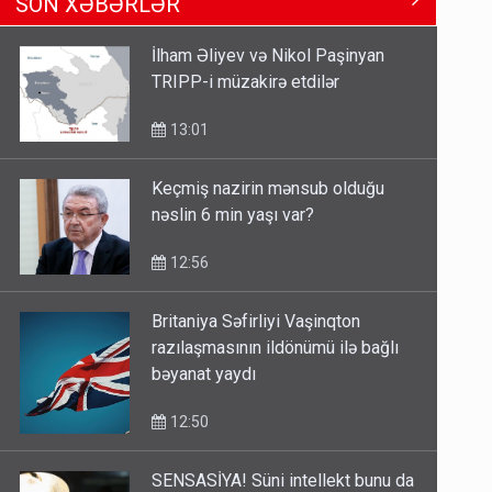
SON XƏBƏRLƏR
nəslin 6 min yaşı var?
12:56
İlham Əliyev və Nikol Paşinyan
TRIPP-i müzakirə etdilər
Britaniya Səfirliyi Vaşinqton
razılaşmasının ildönümü ilə bağlı
13:01
bəyanat yaydı
12:50
Keçmiş nazirin mənsub olduğu
nəslin 6 min yaşı var?
Azad edilən ərazilərdə ən çox bu
rayonlara turist gedir – Siyahı
12:56
11:29
Britaniya Səfirliyi Vaşinqton
razılaşmasının ildönümü ilə bağlı
bəyanat yaydı
12:50
SENSASİYA! Süni intellekt bunu da