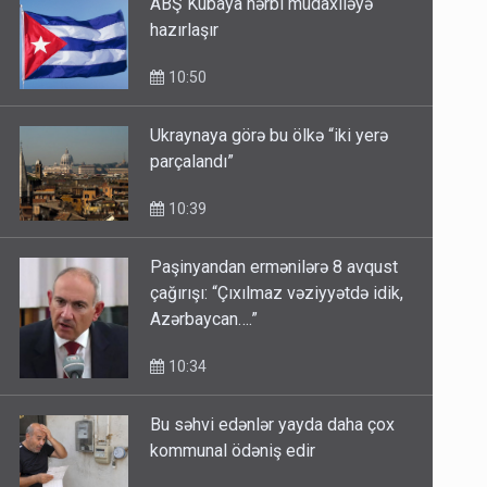
ABŞ Kubaya hərbi müdaxiləyə
hazırlaşır
10:50
Ukraynaya görə bu ölkə “iki yerə
parçalandı”
10:39
Paşinyandan ermənilərə 8 avqust
çağırışı: “Çıxılmaz vəziyyətdə idik,
Azərbaycan….”
10:34
Bu səhvi edənlər yayda daha çox
kommunal ödəniş edir