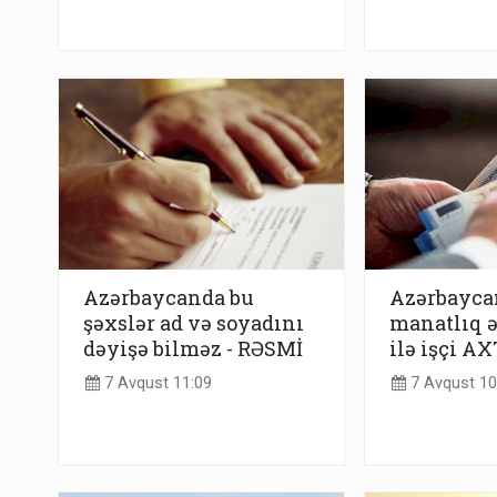
Azərbaycanda bu
Azərbayca
şəxslər ad və soyadını
manatlıq 
dəyişə bilməz - RƏSMİ
ilə işçi A
7 Avqust 11:09
7 Avqust 10