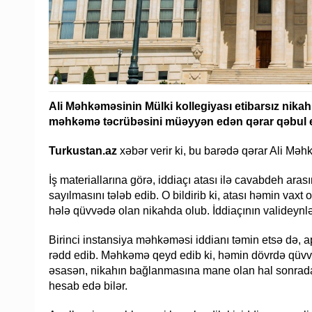
Ali Məhkəməsinin Mülki kollegiyası etibarsız nikah
məhkəmə təcrübəsini müəyyən edən qərar qəbul 
Turkustan.az
xəbər verir ki, bu barədə qərar Ali Mə
İş materiallarına görə, iddiaçı atası ilə cavabdeh aras
sayılmasını tələb edib. O bildirib ki, atası həmin vax
hələ qüvvədə olan nikahda olub. İddiaçının valideynlə
Birinci instansiya məhkəməsi iddianı təmin etsə də, ap
rədd edib. Məhkəmə qeyd edib ki, həmin dövrdə qüv
əsasən, nikahın bağlanmasına mane olan hal sonrada
hesab edə bilər.