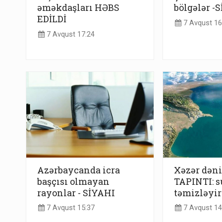
əməkdaşları HƏBS
bölgələr -
EDİLDİ
7 Avqust 16
7 Avqust 17:24
Azərbaycanda icra
Xəzər dəni
başçısı olmayan
TAPINTI: s
rayonlar - SİYAHI
təmizləyir
7 Avqust 15:37
7 Avqust 14