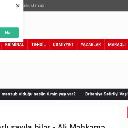
×
info@turkustan.az
Hə
KRİMİNAL
TƏHSİL
CƏMİYYƏT
YAZARLAR
MARAQLI
6 min yaşı var?
Britaniya Səfirliyi Vaşinqton razılaşmasının i
rlı sayıla bilər - Ali Məhkəmə