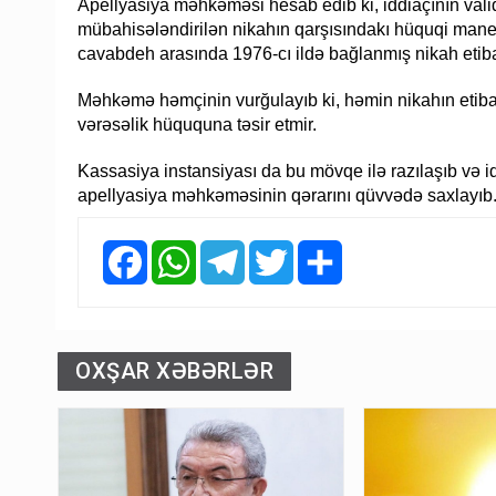
Apellyasiya məhkəməsi hesab edib ki, iddiaçının vali
mübahisələndirilən nikahın qarşısındakı hüquqi maneə
cavabdeh arasında 1976-cı ildə bağlanmış nikah etibar
Məhkəmə həmçinin vurğulayıb ki, həmin nikahın etiba
vərəsəlik hüququna təsir etmir.
Kassasiya instansiyası da bu mövqe ilə razılaşıb və i
apellyasiya məhkəməsinin qərarını qüvvədə saxlayıb
Facebook
WhatsApp
Telegram
Twitter
Share
OXŞAR XƏBƏRLƏR