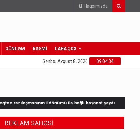
Haqqımızda
GÜNDƏM
RƏSMİ
DAHA ÇOX
Şənbə, Avqust 8, 2026
09:04:35
ldönümü ilə bağlı bəyanat yaydı
SENSASİYA! Süni intellekt bun
REKLAM SAHƏSİ