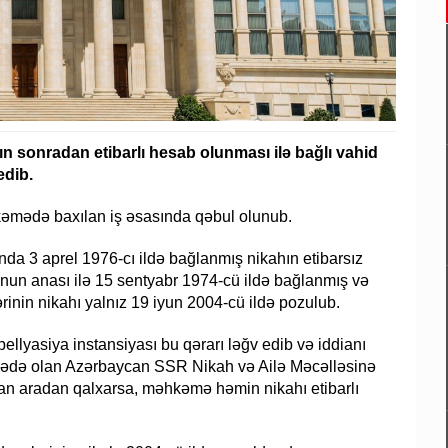
ın sonradan etibarlı hesab olunması ilə bağlı vahid
edib.
hkəmədə baxılan iş əsasında qəbul olunub.
ında 3 aprel 1976-cı ildə bağlanmış nikahın etibarsız
t onun anası ilə 15 sentyabr 1974-cü ildə bağlanmış və
rinin nikahı yalnız 19 iyun 2004-cü ildə pozulub.
ellyasiya instansiyası bu qərarı ləğv edib və iddianı
vədə olan Azərbaycan SSR Nikah və Ailə Məcəlləsinə
n aradan qalxarsa, məhkəmə həmin nikahı etibarlı