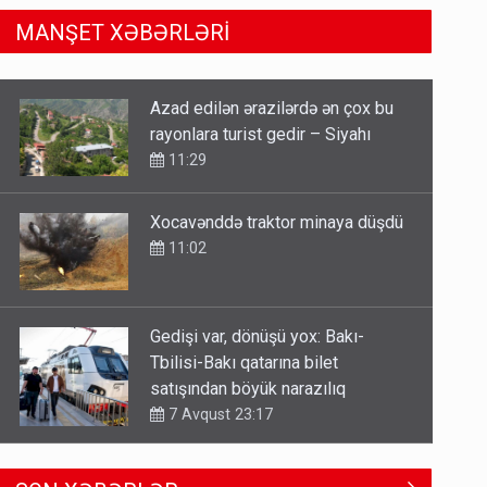
MANŞET XƏBƏRLƏRİ
Xocavənddə traktor minaya düşdü
11:02
Gedişi var, dönüşü yox: Bakı-
Tbilisi-Bakı qatarına bilet
satışından böyük narazılıq
7 Avqust 23:17
Geri çağırılan səfir Abel
Məhərrəmovun oğludur - DOSYE
7 Avqust 14:07
Keçmiş nazirin mənsub olduğu