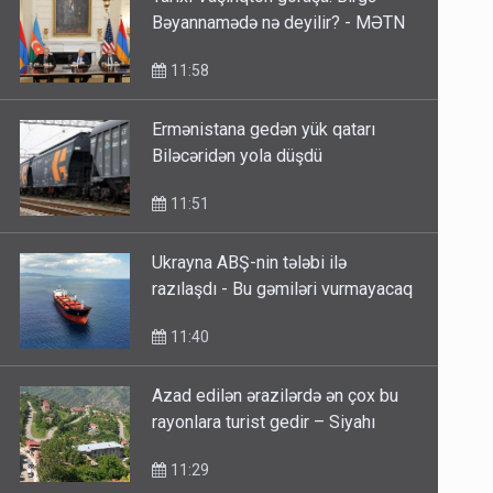
Bəyannamədə nə deyilir? - MƏTN
11:58
Ermənistana gedən yük qatarı
Biləcəridən yola düşdü
11:51
Ukrayna ABŞ-nin tələbi ilə
razılaşdı - Bu gəmiləri vurmayacaq
11:40
Azad edilən ərazilərdə ən çox bu
rayonlara turist gedir – Siyahı
11:29