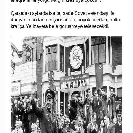
teleqramı ilə yorğun-arğın kresloya çökdü...
Qarşıdakı aylarda isə bu sadə Sovet vətəndaşı ilə
dünyanın ən tanınmış insanları, böyük liderləri, hətta
kraliça Yelizaveta belə görüşməyə tələsəcəkdi...