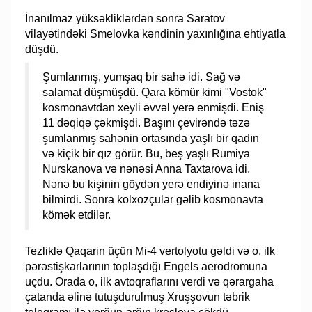
İnanılmaz yüksəkliklərdən sonra Saratov
vilayətindəki Smelovka kəndinin yaxınlığına ehtiyatla
düşdü.
Şumlanmış, yumşaq bir sahə idi. Sağ və
salamat düşmüşdü. Qara kömür kimi "Vostok"
kosmonavtdan xeyli əvvəl yerə enmişdi. Eniş
11 dəqiqə çəkmişdi. Başını çevirəndə təzə
şumlanmış sahənin ortasında yaşlı bir qadın
və kiçik bir qız görür. Bu, beş yaşlı Rumiya
Nurskanova və nənəsi Anna Taxtarova idi.
Nənə bu kişinin göydən yerə endiyinə inana
bilmirdi. Sonra kolxozçular gəlib kosmonavta
kömək etdilər.
Tezliklə Qaqarin üçün Mi-4 vertolyotu gəldi və o, ilk
pərəstişkarlarının toplaşdığı Engels aerodromuna
uçdu. Orada o, ilk avtoqraflarını verdi və qərargaha
çatanda əlinə tutuşdurulmuş Xruşşovun təbrik