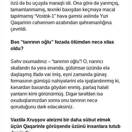
özü də bu uçuşda maraqlı idi. Ona görə də yarımçıq,
tamamlanmamış, texniki baxışdan keçməyə macal
tapılmamış “Vostok-1” hava gəmisi əslində Yuri
Qaqarinin cəhənnəm əzabından qəhrəmanlığına
çevrildi.
Bəs “tanrının oğlu” fəzada ölümdən necə xilas
oldu?
Səhv oxumadınız – “tanrının oğlu”! O, narıncı
skafandrı ilə yerə enəndə, gülümsər üzündə elə
daşlaşmış ifadə var imiş, eyni zamanda günəş
formasının gümüşü nahiyələrini elə işıqlandırırmış ki,
kənardan baxanda göydən enmiş, parlaq haləli
yarıtanrı kimi görünürmüş. Digər tərəfdən isə
oxuduqlarınızdan sonra onu tanrının necə
qoruduğunu dərk edəcəksiniz.
Vaxtilə Xruşşov ateizmi bir daha sübut etmək
üçün Qaqarinlə görüşəndə üzünü insanlara tutub