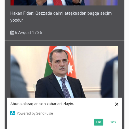
Hakan Fidan: Qəzzada daimi atəşkəsdən başqa seçim
yoxdur
6 Avqust 17:36
×
Abunə olaraq ən son xəbərləri izləyin.
Azərbaycan Ukraynanın ərazi bütövlüyünü dəstəkləyir —
Powered by SendPulse
Ceyhun Bayramov
Hə
Yox