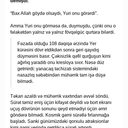
demişdi:
“Bax Allah göydə olsaydı, Yuri onu görərdi”.
Amma Yuri onu görməsə də, duymuşdu, çünki onu o
fəlakətdən yalnız və yalnız fövqəlgüc qurtara bilərdi.
Fəzada olduğu 108 dəqiqə ərzində Yer
kürəsini dövr etdikdən sonra geri qayıdış
düyməsini basır. Çəkisizlik qəfil qurğuşun kimi
ağırlıq yaradıb onu kresloya sıxır. Nəsə düz
getmirdi: yanacaq təchizatı sistemindəki
nasazlıq səbəbindən mühərrik tam işə düşə
bilmədi.
Təkan azaldı və mühərrik vaxtından əvvəl söndü.
Sürət təmiz eniş üçün kifayət deyildi və bort ekranı
uçuş dövrünün sonunu qeyd etmədiyi üçün əmri
göndərə bilmədi. Kosmik gəmi sürətlə fırlanmağa
başladı. Sanki günümüzdəki qorxulu atraksionlar
kimi gəmi yerində getdikcə sürəti artırırdı.