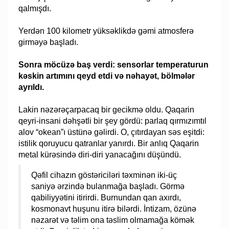
qalmışdı.
Yerdən 100 kilometr yüksəklikdə gəmi atmosferə
girməyə başladı.
Sonra möcüzə baş verdi: sensorlar temperaturun
kəskin artımını qeyd etdi və nəhayət, bölmələr
ayrıldı.
Lakin nəzərəçarpacaq bir gecikmə oldu. Qaqarin
qeyri-insani dəhşətli bir şey gördü: parlaq qırmızımtıl
alov “okean”ı üstünə gəlirdi. O, çıtırdayan səs eşitdi:
istilik qoruyucu qatranlar yanırdı. Bir anlıq Qaqarin
metal kürəsində diri-diri yanacağını düşündü.
Qəfil cihazın göstəriciləri təxminən iki-üç
saniyə ərzində bulanmağa başladı. Görmə
qabiliyyətini itirirdi. Burnundan qan axırdı,
kosmonavt huşunu itirə bilərdi. İntizam, özünə
nəzarət və təlim ona təslim olmamağa kömək