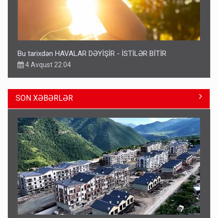
Bu tarixdən HAVALAR DƏYİŞİR - İSTİLƏR BİTİR
4 Avqust 22:04
SON XƏBƏRLƏR
ŞOK! David Seliverstov ölkədən qaçdı
6 Avqust 14:14