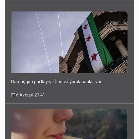
Dəməşqdə partlayış: Ölən və yaralananlar var
6 Avqust 21:41