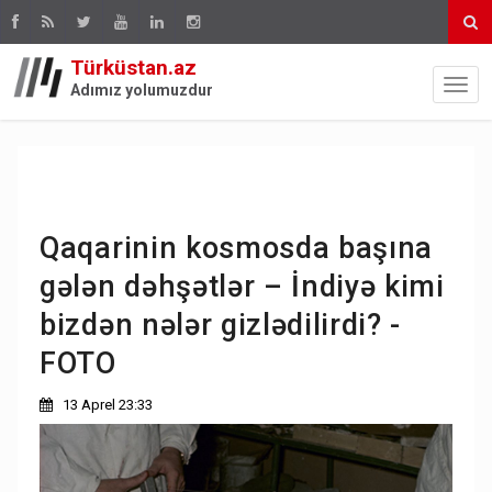
Türküstan.az
Adımız yolumuzdur
Qaqarinin kosmosda başına
gələn dəhşətlər – İndiyə kimi
bizdən nələr gizlədilirdi? -
FOTO
13 Aprel 23:33