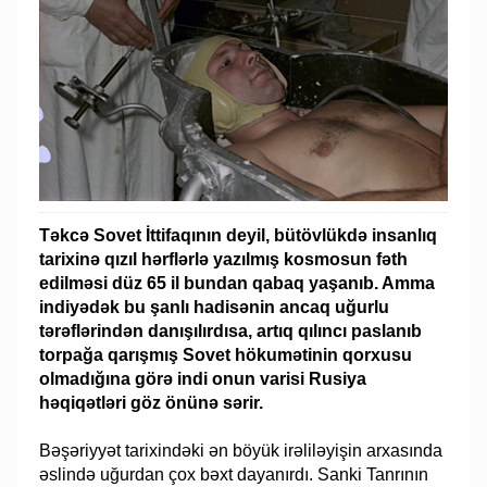
Təkcə Sovet İttifaqının deyil, bütövlükdə insanlıq
tarixinə qızıl hərflərlə yazılmış kosmosun fəth
edilməsi düz 65 il bundan qabaq yaşanıb. Amma
indiyədək bu şanlı hadisənin ancaq uğurlu
tərəflərindən danışılırdısa, artıq qılıncı paslanıb
torpağa qarışmış Sovet hökumətinin qorxusu
olmadığına görə indi onun varisi Rusiya
həqiqətləri göz önünə sərir.
Bəşəriyyət tarixindəki ən böyük irəliləyişin arxasında
əslində uğurdan çox bəxt dayanırdı. Sanki Tanrının