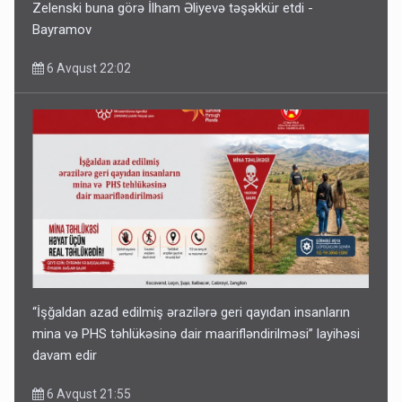
Zelenski buna görə İlham Əliyevə təşəkkür etdi -
Bayramov
6 Avqust 22:02
“İşğaldan azad edilmiş ərazilərə geri qayıdan insanların
mina və PHS təhlükəsinə dair maarifləndirilməsi” layihəsi
davam edir
6 Avqust 21:55