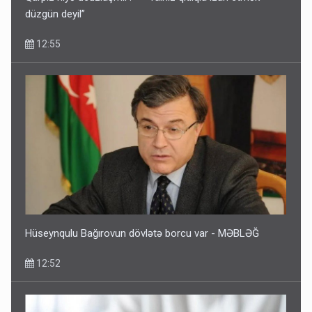
düzgün deyil”
12:55
Hüseynqulu Bağırovun dövlətə borcu var - MƏBLƏĞ
12:52