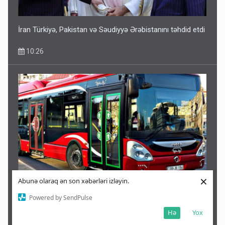
İran Türkiyə, Pakistan və Səudiyyə Ərəbistanını təhdid etdi
10:26
×
Abunə olaraq ən son xəbərləri izləyin.
Sərnişinlərin NƏZƏRİNƏ: 11 marşrut bu dayanacaqlarda
Powered by SendPulse
saxlamayacaq
Hə
Yox
10:22