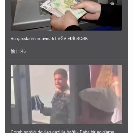
Bu şəxslərin müavinəti LƏĞV EDİLƏCƏK
11:46
Corab satdığı deyilən qazi ilə bağlı - Daha bir açıqlama