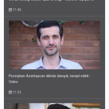
11:40
Pezeşkian Azərbaycan dilində danışdı, tənqid edildi -
Video
11:32