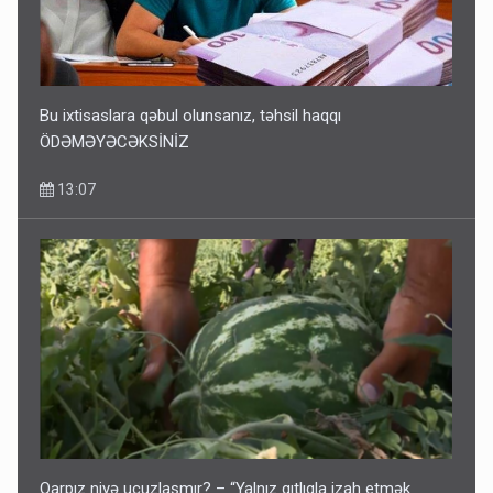
Bu ixtisaslara qəbul olunsanız, təhsil haqqı
ÖDƏMƏYƏCƏKSİNİZ
13:07
Qarpız niyə ucuzlaşmır? – “Yalnız qıtlıqla izah etmək