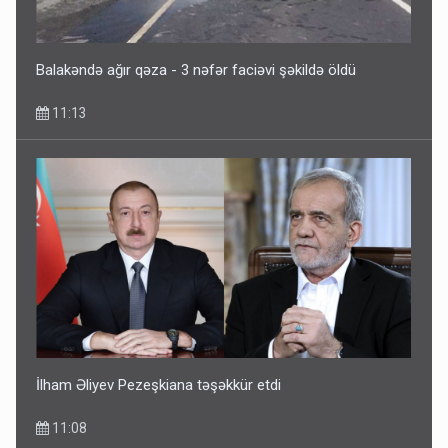
Balakəndə ağır qəza - 3 nəfər faciəvi şəkildə öldü
11:13
İlham Əliyev Pezeşkiana təşəkkür etdi
11:08