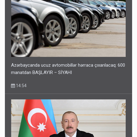
Bu şəxslərin müavinəti LƏĞV EDİLƏCƏK
11:46
Azərbaycanda ucuz avtomobillər hərraca çıxarılacaq: 600
manatdan BAŞLAYIR – SİYAHI
14:54
Corab satdığı deyilən qazi ilə bağlı - Daha bir açıqlama