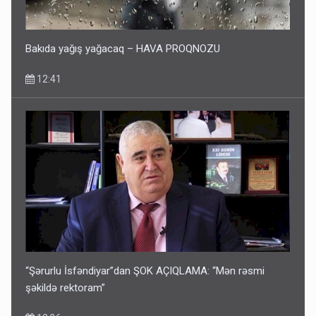
Bakıda yağış yağacaq – HAVA PROQNOZU
12:41
“Şərurlu İsfəndiyar”dan ŞOK AÇIQLAMA: “Mən rəsmi
şəkildə rektoram”