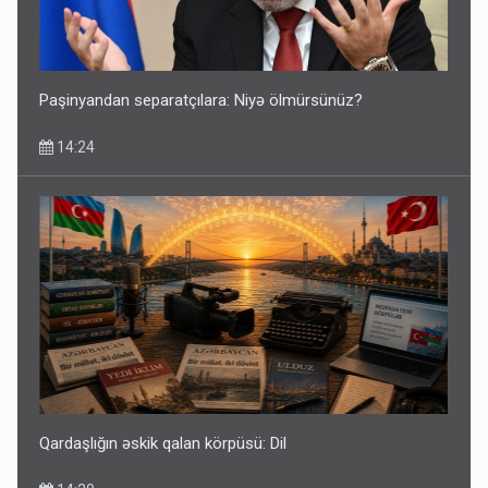
Paşinyandan separatçılara: Niyə ölmürsünüz?
14:24
Qardaşlığın əskik qalan körpüsü: Dil