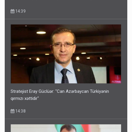
14:39
Stratejist Eray Güclüər: "Can Azərbaycan Türkiyənin
qırmızı xəttidir"
14:38