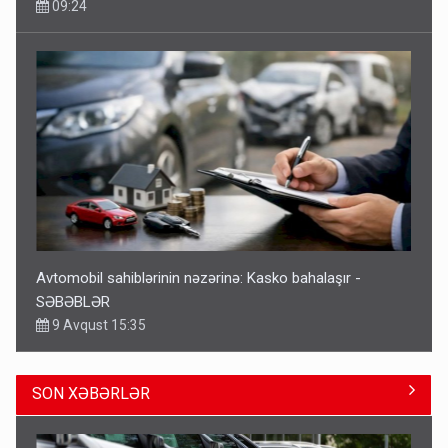
09:24
Avtomobil sahiblərinin nəzərinə: Kasko bahalaşır -
SƏBƏBLƏR
9 Avqust 15:35
SON XƏBƏRLƏR