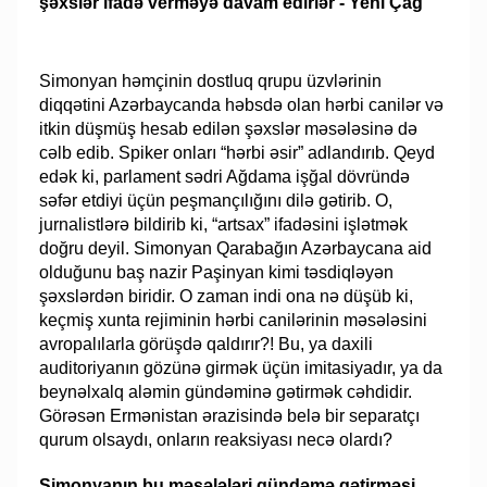
Simonyan həmçinin dostluq qrupu üzvlərinin
diqqətini Azərbaycanda həbsdə olan hərbi canilər və
itkin düşmüş hesab edilən şəxslər məsələsinə də
cəlb edib. Spiker onları “hərbi əsir” adlandırıb. Qeyd
edək ki, parlament sədri Ağdama işğal dövründə
səfər etdiyi üçün peşmançılığını dilə gətirib. O,
jurnalistlərə bildirib ki, “artsax” ifadəsini işlətmək
doğru deyil. Simonyan Qarabağın Azərbaycana aid
olduğunu baş nazir Paşinyan kimi təsdiqləyən
şəxslərdən biridir. O zaman indi ona nə düşüb ki,
keçmiş xunta rejiminin hərbi canilərinin məsələsini
avropalılarla görüşdə qaldırır?! Bu, ya daxili
auditoriyanın gözünə girmək üçün imitasiyadır, ya da
beynəlxalq aləmin gündəminə gətirmək cəhdidir.
Görəsən Ermənistan ərazisində belə bir separatçı
qurum olsaydı, onların reaksiyası necə olardı?
Simonyanın bu məsələləri gündəmə gətirməsi