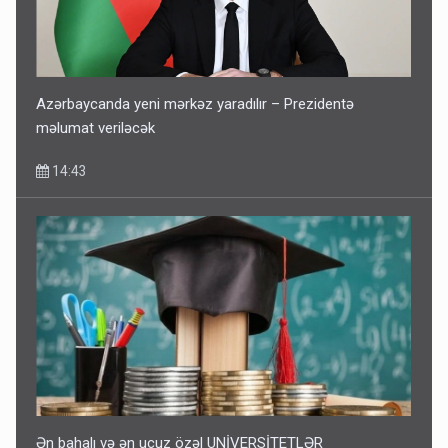
11:40
Azərbaycanda yeni mərkəz yaradılır – Prezidentə
məlumat veriləcək
14:43
Bakıdakı “yəhudi”nin qurbanları - Sensasion adlar
10:13
Ən bahalı və ən ucuz özəl UNİVERSİTETLƏR