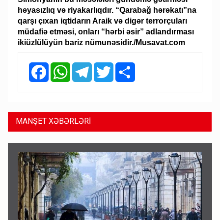
həyasızlıq və riyakarlıqdır. “Qarabağ hərəkatı”na
qarşı çıxan iqtidarın Araik və digər terrorçuları
müdafiə etməsi, onları “hərbi əsir” adlandırması
ikiüzlülüyün bariz nümunəsidir./Musavat.com
Facebook
WhatsApp
Telegram
Twitter
Share
MANŞET XƏBƏRLƏRİ