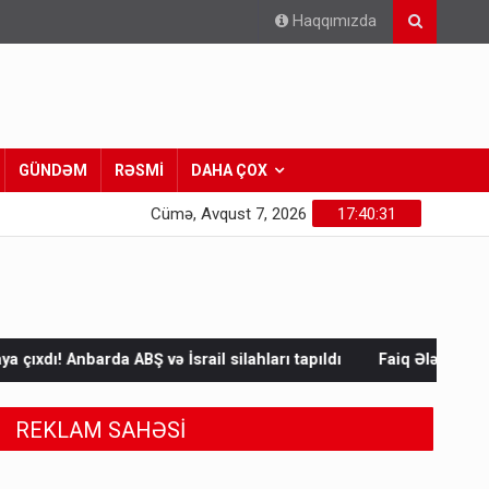
Haqqımızda
GÜNDƏM
RƏSMİ
DAHA ÇOX
Cümə, Avqust 7, 2026
17:40:32
İsrail silahları tapıldı
Faiq Ələkbərlinin “Türk xalqları fəlsəfə
REKLAM SAHƏSİ