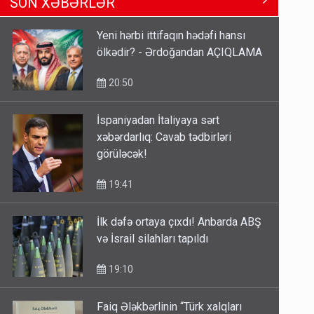
SON XƏBƏRLƏR
Məhərrəmovun oğludur - DOSYE
14:07
Yeni hərbi ittifaqın hədəfi hansı
ölkədir? - Ərdoğandan AÇIQLAMA
Media və Yayım Şurasına əlavə
hüquq və vəzifələr verilib
20:50
13:24
İspaniyadan İtaliyaya sərt
xəbərdarlıq: Cavab tədbirləri
Kartdan karta istədiyiniz qədər
görüləcək!
köçürmə edə bilərsiniz - VİDEO
11:06
19:41
İlk dəfə ortaya çıxdı! Anbarda ABŞ
və İsrail silahları tapıldı
19:10
Faiq Ələkbərlinin “Türk xalqları