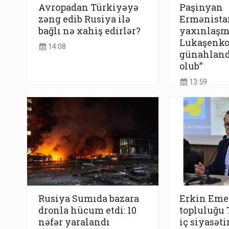
Avropadan Türkiyəyə
Paşinyan
zəng edib Rusiya ilə
Ermənistan
bağlı nə xahiş edirlər?
yaxınlaşm
Lukaşenk
14:08
günahlandı
olub”
13:59
Rusiya Sumıda bazara
Erkin Emet
dronla hücum etdi: 10
topluluğu
nəfər yaralandı
iç siyasəti