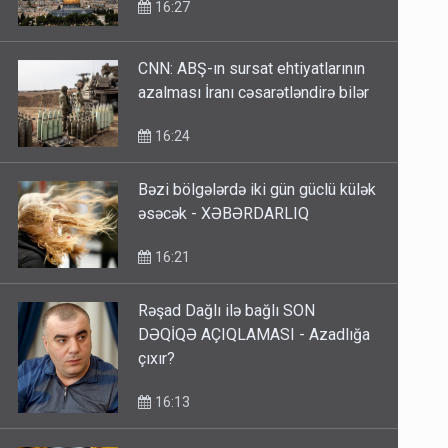
16:27
CNN: ABŞ-ın sursat ehtiyatlarının
azalması İranı cəsarətləndirə bilər
16:24
Bəzi bölgələrdə iki gün güclü külək
əsəcək - XƏBƏRDARLIQ
16:21
Rəşad Dağlı ilə bağlı SON
DƏQİQƏ AÇIQLAMASI - Azadlığa
çıxır?
16:13