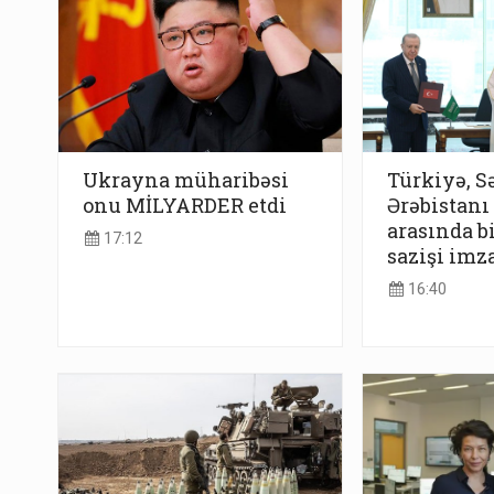
Ukrayna müharibəsi
Türkiyə, S
onu MİLYARDER etdi
Ərəbistanı
arasında b
17:12
sazişi imz
16:40