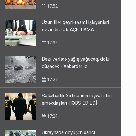
17:52
Uzun illər qeyri-rəsmi işləyənləri
sevindirəcək AÇIQLAMA
17:32
Bəzi yerlərə yağış yağacaq, dolu
düşəcək - Xəbərdarlıq
17:27
Səfərbərlik Xidmətinin rüşvət alan
əməkdaşları HƏBS EDİLDİ
17:24
Ukraynada döyüşən xarici