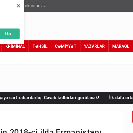
×
info@turkustan.az
Hə
KRİMİNAL
TƏHSİL
CƏMİYYƏT
YAZARLAR
MARAQLI
avab tədbirləri görüləcək!
İlk dəfə ortaya çıxdı! Anbarda ABŞ və 
n 2018-ci ildə Ermənistanı