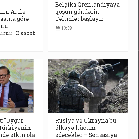
Belçika Qrenlandiyaya
ın Aİ ilə
qoşun göndərir:
asına görə
Təlimlər başlayır
onu
13:58
rdı: “O səbəb
: "Uyğur
Rusiya və Ukrayna bu
 Türkiyənin
ölkəyə hücum
ndə etkin ola
edəcəklər – Sensasiya