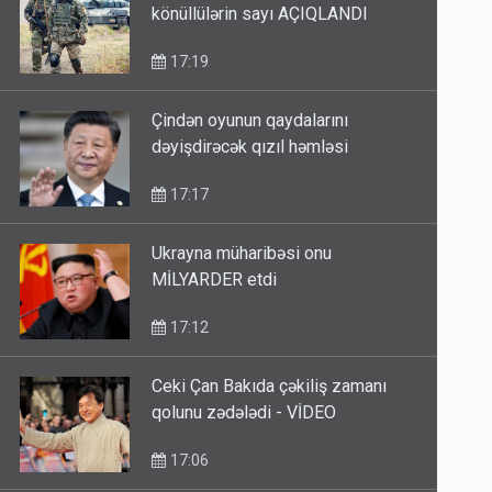
könüllülərin sayı AÇIQLANDI
17:19
Çindən oyunun qaydalarını
dəyişdirəcək qızıl həmləsi
17:17
Ukrayna müharibəsi onu
MİLYARDER etdi
17:12
Ceki Çan Bakıda çəkiliş zamanı
qolunu zədələdi - VİDEO
17:06