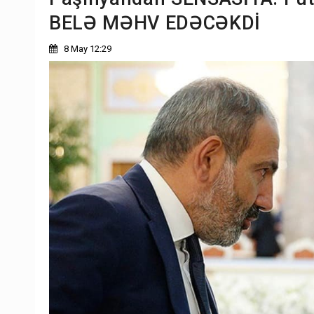
BELƏ MƏHV EDƏCƏKDİ
8 May 12:29