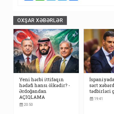
OXŞAR XƏBƏRLƏR
Yeni hərbi ittifaqın
İspaniyada
hədəfi hansı ölkədir? -
sərt xəbər
Ərdoğandan
tədbirləri 
AÇIQLAMA
19:41
20:50