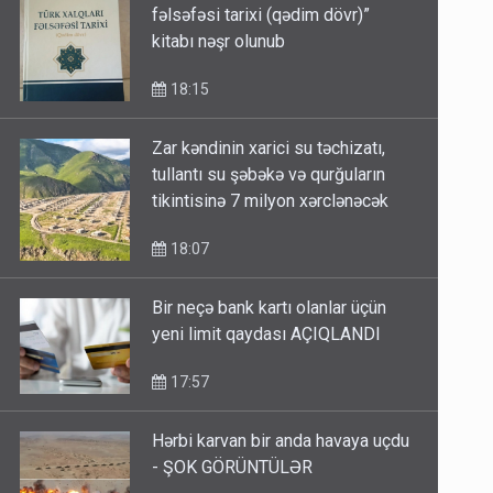
fəlsəfəsi tarixi (qədim dövr)”
kitabı nəşr olunub
18:15
Zar kəndinin xarici su təchizatı,
tullantı su şəbəkə və qurğuların
tikintisinə 7 milyon xərclənəcək
18:07
Bir neçə bank kartı olanlar üçün
yeni limit qaydası AÇIQLANDI
17:57
Hərbi karvan bir anda havaya uçdu
- ŞOK GÖRÜNTÜLƏR