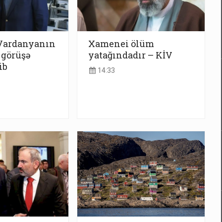
Vardanyanın
Xamenei ölüm
 görüşə
yatağındadır – KİV
ib
14:33