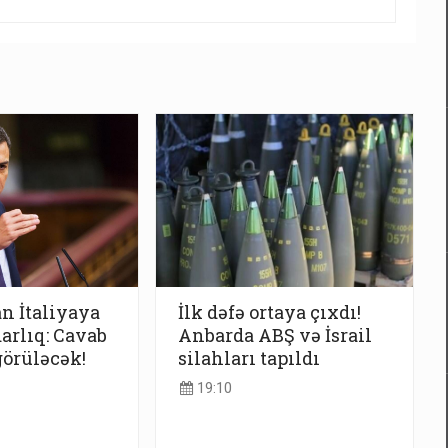
n İtaliyaya
İlk dəfə ortaya çıxdı!
darlıq: Cavab
Anbarda ABŞ və İsrail
görüləcək!
silahları tapıldı
19:10