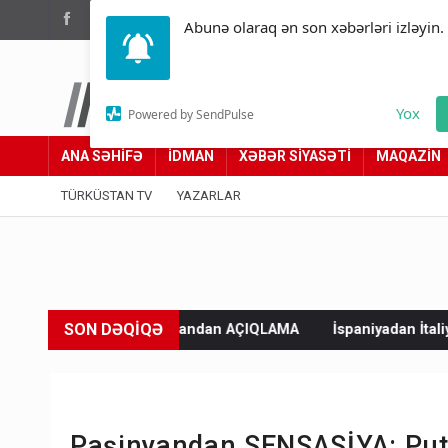
(012) 449 94 05
Abunə olaraq ən son xəbərləri izləyin.
Türküstan.az
Yox
Powered by SendPulse
Adımız yolumuzdur
ANA SƏHİFƏ
İDMAN
XƏBƏR SİYASƏTİ
MAQAZİN
TÜRKÜSTAN TV
YAZARLAR
SON DƏQİQƏ
 Ərdoğandan AÇIQLAMA
İspaniyadan İtaliyaya sərt xəbərdarlıq: C
Paşinyandan SENSASİYA: Puti