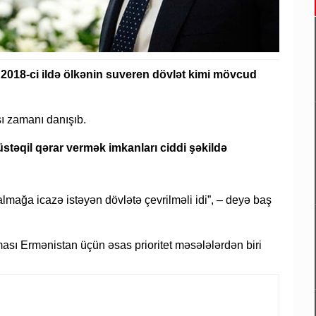
, 2018-ci ildə ölkənin suveren dövlət kimi mövcud
şı zamanı danışıb.
təqil qərar vermək imkanları ciddi şəkildə
lmağa icazə istəyən dövlətə çevrilməli idi”, – deyə baş
ması Ermənistan üçün əsas prioritet məsələlərdən biri