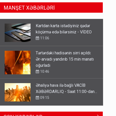
MANŞET XƏBƏRLƏRİ
Tərtərdəki hadisənin sirri açıldı:
Ər-arvadı yandırıb 15 min manatı
oğurladı
10:46
Əhaliyə hava ilə bağlı VACİB
XƏBƏRDARLIQ - Saat 11:00-dan…
09:15
ŞOK! David Seliverstov ölkədən
qaçdı
6 Avqust 14:14
Geri çağırılan səfir Abel