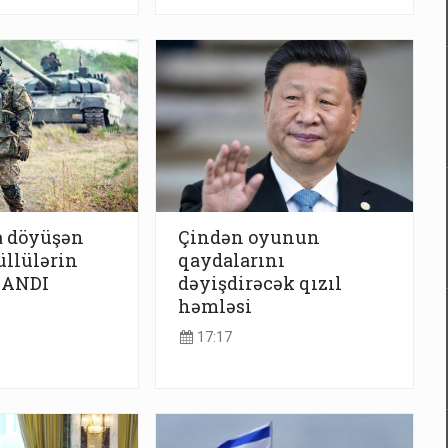
 döyüşən
Çindən oyunun
üllülərin
qaydalarını
LANDI
dəyişdirəcək qızıl
həmləsi
17:17