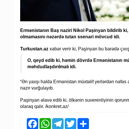
Ermənistanın Baş naziri Nikol Paşinyan bildirib ki
olmamasını nəzərdə tutan ssenari mövcud idi.
Turkustan.az
xəbər verir ki, Paşinyan bu barədə çıxı
O, qeyd edib ki, həmin dövrdə Ermənistanın müs
məhdudlaşdırılmalı idi.
“Ən yaxşı halda Ermənistan müxtəlif yerlərdən nəfəs a
nazir vurğulayıb.
Paşinyan əlavə edib ki, ölkənin suverenliyinin qorun
olaraq qalır. /konkret.az/
Facebook
WhatsApp
Telegram
Twitter
Share