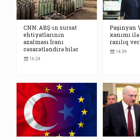
CNN: ABŞ-ın sursat
Paşinyan 
ehtiyatlarının
xanımı ilə
azalması İranı
razılıq ver
cəsarətləndirə bilər
14:39
16:24