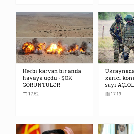
Hərbi karvan bir anda
Ukraynada
havaya uçdu - ŞOK
xarici kön
GÖRÜNTÜLƏR
sayı AÇIQ
17:52
17:19