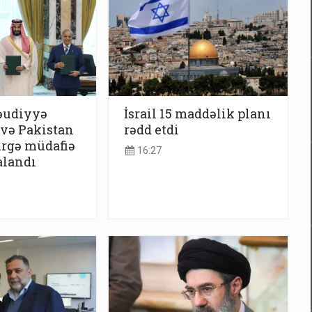
əudiyyə
İsrail 15 maddəlik planı
 və Pakistan
rədd etdi
irgə müdafiə
16:27
alandı