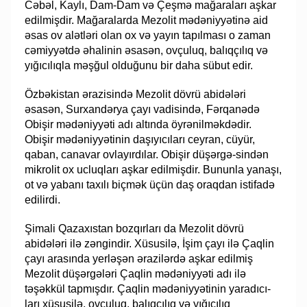
Cəbəl, Kaylı, Dam-Dam və Çeşmə mağaraları aşkar
edilmişdir. Ma­ğaralarda Mezolit mədəniyyətinə aid
əsas ov alətləri olan ox və yayın tapılması o za­man
cəmiyyətdə əhalinin əsasən, ovçuluq, balıqçılıq və
yığıcılıqla məşğul ol­du­­ğu­nu bir daha sübut edir.
Özbəkistan ərazisində Mezolit dövrü abidələri
əsasən, Surxandərya çayı va­di­sin­də, Fərqanədə
Obişir mədəniyyəti adı altında öyrənilməkdədir.
Obişir mə­də­niy­yə­tinin daşıyıcıları ceyran, cüyür,
qaban, canavar ovlayırdılar. Obişir düşərgə-sindən
mik­rolit ox ucluqları aşkar edilmişdir. Bununla yanaşı,
ot və yabanı taxılı biçmək üçün daş oraqdan is­tifadə
edilirdi.
Şimali Qazaxıstan bozqırları da Mezolit dövrü
abidələri ilə zəngindir. Xü­su­si­lə, İşim çayı ilə Çaqlin
çayı arasında yerləşən ərazilərdə aşkar edilmiş
Mezolit dü­şər­gə­­ləri Çaqlin mədəniyyəti adı ilə
təşəkkül tapmışdır. Çaqlin mədəniyyətinin ya­­ra­­dı­cı­
ları xüsusilə, ovçuluq, balıqçılıq və yığıcılıq