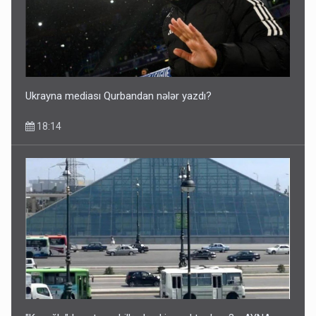
Ukrayna mediası Qurbandan nələr yazdı?
18:14