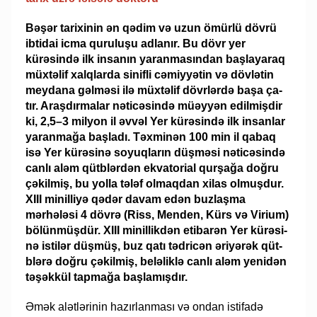
Bəşər tarixinin ən qədim və uzun ömür­lü dövrü
ibtidai icma quruluşu ad­la­nır. Bu dövr yer
kürəsində ilk in­sa­nın ya­­ran­masından başlayaraq
müxtəlif xalq­la­rda si­­nif­li cəmiyyətin və dövlətin
mey­­dana gəl­məsi ilə müxtəlif dövrlərdə başa ça­
tır. Araş­dır­malar nə­ticə­sində müəyyən edilmişdir
ki, 2,5–3 mil­yon il əvvəl Yer kü­rə­sin­də ilk insanlar
yaranmağa baş­la­dı. Təx­minən 100 min il qabaq
isə Yer kürəsinə so­­yuq­ların düşməsi nəticəsində
can­lı aləm qütblərdən ekva­torial qurşağa doğru
çə­kil­miş, bu yolla tələf ol­maqdan xi­las ol­muşdur.
XIII mi­nilliyə qədər davam edən buzlaşma
mərhələsi 4 dövrə (Riss, Men­den, Kürs və Virium)
bölünmüşdür. XIII mi­nil­likdən etibarən Yer kü­rə­si­
nə is­ti­­lər düşmüş, buz qa­tı tədricən əriyərək qüt­
blə­rə doğru çəkilmiş, be­lə­liklə can­lı aləm yenidən
təşəkkül tapmağa başlamışdır.
Əmək alətlərinin hazırlanması və ondan istifadə