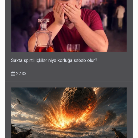
Ərdoğana sui-qəsd planının iştirakçısı detalları açıqladı
5 Avqust 16:56
Saxta spirtli içkilər niyə korluğa səbəb olur?
22:33