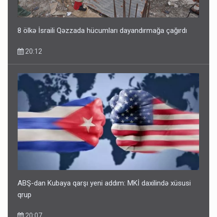
8 ölkə İsraili Qəzzada hücumları dayandırmağa çağırdı
20:12
ABŞ-dan Kubaya qarşı yeni addım: MKİ daxilində xüsusi
qrup
20:07