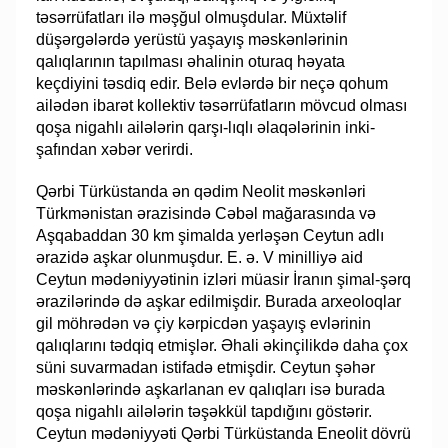
təsərrüfatları ilə məşğul ol­muş­­du­lar. Müxtəlif
düşərgələrdə yerüstü yaşayış məskənlərinin
qalıqlarının ta­pıl­ması əha­li­­nin oturaq həyata
keçdiyini təsdiq edir. Belə evlərdə bir neçə qohum
ailə­­dən iba­rət kol­lek­tiv təsərrüfatların mövcud olması
qoşa nigahlı ailələrin qar­şı-lıq­lı əla­qə­lə­rinin in­ki­
şafından xəbər verirdi.
Qərbi Türküstanda ən qədim Neolit məskənləri
Türkmənistan ərazisində Cə­bəl mağarasında və
Aşqabaddan 30 km şimalda yerləşən Ceytun adlı
ərazidə aşkar olun­­muş­dur. E. ə. V minilliyə aid
Ceytun mədəniyyətinin izləri müasir İranın şi­mal-şərq
əra­zi­lə­rin­də də aşkar edilmişdir. Burada arxeoloqlar
gil möhrədən və çiy kər­pic­dən yaşayış ev­lərinin
qalıqlarını tədqiq etmişlər. Əhali əkinçilikdə daha çox
sü­ni su­var­ma­dan is­tifadə etmişdir. Ceytun şəhər
məskənlərində aşkarlanan ev qa­lıq­­la­rı isə bu­ra­da
qoşa ni­gah­lı ailələrin təşəkkül tapdığını göstərir.
Ceytun mədə­niy­­­yə­ti Qərbi Türküstanda Eneolit dövrü