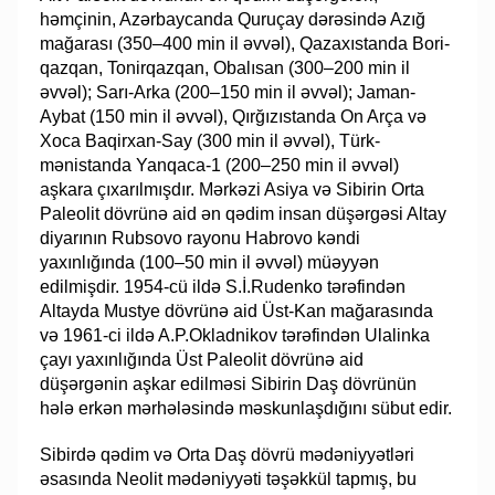
həmçinin, Azərbaycanda Qu­ru­çay də­rə­sin­də Azığ
ma­ğarası (350–400 min il əvvəl), Qazaxıstanda Bori­
qazqan, To­­­­nirqazqan, Oba­lısan (300–200 min il
əvvəl); Sarı-Arka (200–150 min il əv­vəl); Ja­­­man-
Aybat (150 min il əvvəl), Qırğızıstanda On Arça və
Xoca Baqirxan-Say (300 min il əvvəl), Türk­­
mənistanda Yanqaca-1 (200–250 min il əvvəl)
aşkara çı­xa­rıl­­­­mış­dır. Mərkəzi Asiya və Sibirin Orta
Paleolit dövrünə aid ən qədim insan dü­şər­­gə­­si Altay
diyarının Rub­sovo rayonu Habrovo kəndi
yaxınlığında (100–50 min il əv­vəl) müəyyən
edilmişdir. 1954-cü ildə S.İ.Rudenko tərəfindən
Altayda Mustye döv­­rünə aid Üst-Kan ma­ğa­ra­sın­da
və 1961-ci ildə A.P.Okladnikov tərəfindən Ula­lin­ka
çayı ya­xın­lığında Üst Pa­le­olit dövrünə aid
düşərgənin aşkar edilməsi Sibirin Daş dövrünün
hələ erkən mər­hə­­ləsində məskunlaşdığını sübut edir.
Sibirdə qədim və Orta Daş dövrü mədəniyyətləri
əsasında Neolit mədəniyyə­ti tə­şəkkül tapmış, bu