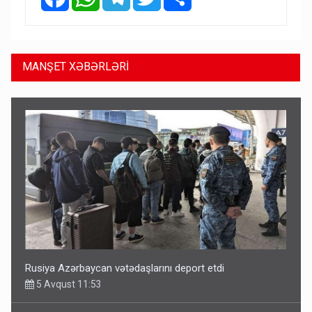
MANŞET XƏBƏRLƏRİ
Rusiya Azərbaycan vətədaşlarını deport etdi
5 Avqust 11:53