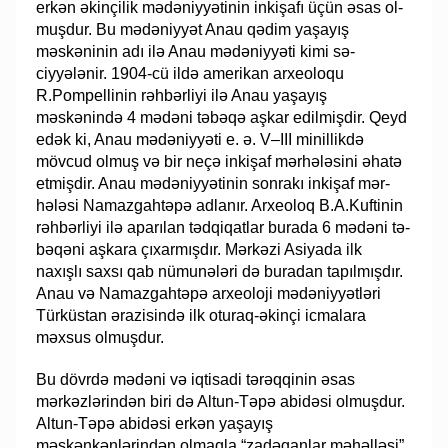
erkən əkinçilik mədəniyyətinin inkişafı üçün əsas ol­
muş­dur. Bu mədəniyyət Anau qədim yaşayış
məskəninin adı ilə Anau mə­də­niy­yəti kimi sə­
ciyyələnir. 1904-cü il­də amerikan arxeoloqu
R.Pompellinin rəh­­­bər­li­yi ilə Anau ya­şayış
məskənində 4 mədəni təbəqə aş­kar edilmişdir. Qeyd
edək ki, Anau mə­də­niy­­yəti e. ə. V–III minillikdə
mövcud olmuş və bir neçə inkişaf mər­­hə­lə­si­ni əhatə
et­mişdir. Anau mədəniyyətinin sonrakı inkişaf mər­
hələsi Na­maz­gah­təpə ad­­la­nır. Ar­xe­o­loq B.A.Kuftinin
rəhbərliyi ilə aparılan təd­qi­qatlar burada 6 mə­dəni tə­­
bə­qə­ni aş­ka­ra çıxarmışdır. Mərkəzi Asiyada ilk
naxışlı sax­sı qab nümu­nə­­­­­­ləri də bu­­ra­dan ta­pıl­mışdır.
Anau və Namazgahtəpə arxeoloji mə­də­niyyətləri
Tür­­­küstan əra­­zi­sin­də ilk oturaq-əkinçi icmalara
məxsus olmuşdur.
Bu dövrdə mədəni və iqtisadi tərəqqinin əsas
mərkəzlərindən biri də Altun-Tə­­­pə abidəsi olmuşdur.
Altun-Təpə abidəsi erkən yaşayış
məskənkənlərindən ol­maq­­­­la “zadəganlar məhəlləsi”