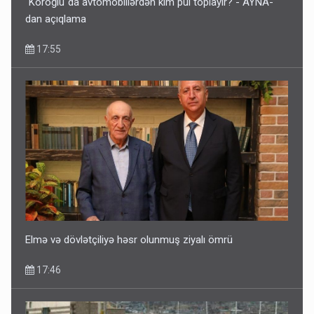
"Koroğlu"da avtomobillərdən kim pul toplayır? - AYNA-
dan açıqlama
17:55
Elmə və dövlətçiliyə həsr olunmuş ziyalı ömrü
17:46