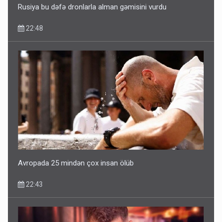
Rusiya bu dəfə dronlarla alman gəmisini vurdu
22:48
Bu ölkələrə şəxsiyyət vəsiqəsi ilə gedə biləcəksiniz -
SİYAHI
10:53
Avropada 25 mindən çox insan ölüb
22:43