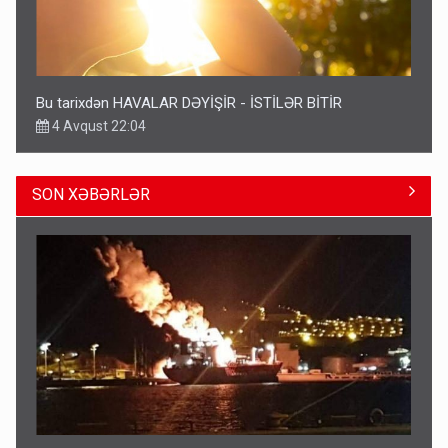
Bu tarixdən HAVALAR DƏYİŞİR - İSTİLƏR BİTİR
4 Avqust 22:04
SON XƏBƏRLƏR
ŞOK! David Seliverstov ölkədən qaçdı
14:14