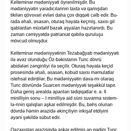
Kelteminar mədəniyyəti öyrənilmişdir. Bu
mədəniyyətin ya­ra­dı­cı­la­­rının taxta və qamışdan
tikilən qövsvari evləri daha çox diqqəti cəlb edir. Bu­
rada əha­li, əsasən, oturaq həyata keçmiş, saxsı gil
qablardan müxtəlif bəzək əş­ya­la­rı ha­zır­la­nırdı. Bu
zaman cəmiyyətdə patriarxat qəbilə quruluşu
mövcud olmuşdur.
Kelteminar mədəniyyətinin Tezabağyab mə­də­niy­­­yəti
ilə əvəz olunduğu Öz-bə­­kistanın Tunc dövrü
abidələri zənginliyi ilə seçilir. Oturaq həyata keçid
prosesin­də əhali, əsasən, kobud saxsı mə­mu­lat­­­lar
istehsal edirdilər. Bu mədəniyyətin dava-mı olaraq
Tunc dövründə Suarcen mə­də­­niyyəti təşəkkül tapır.
Daha geniş arealda apa­­­­­rılan tədqiqatlar e. ə. II
minilli­yin so­nu – I minilliyə aid süni suvarma sis­tem­
lə-ri­­nin qalıqları aşkar edilmişdir. Bu, bəhs olu­nan
dövrdə həmin ərazidə əkinçiliyin in­­­­kişaf etdiyini
əyani şəkildə sübut edir.
Qazaxıstan ərazisində aşkar edilmiş ən qədim Tunc