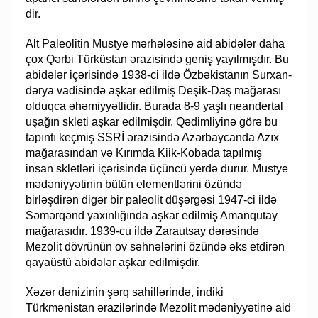
dir.
Alt Paleolitin Mustye mərhələsinə aid abidələr daha
çox Qərbi Türküstan əra­­zi­­sində geniş yayılmışdır. Bu
abidələr içərisində 1938-ci ildə Özbəkistanın Sur­xan­­
dər­ya vadisində aşkar edilmiş Deşik-Daş mağarası
olduqca əhəmiyyətlidir. Bu­rada 8-9 yaşlı neandertal
uşağın skleti aşkar edilmişdir. Qədimliyinə görə bu
tapıntı keç­miş SSRİ ərazisində Azərbaycanda Azıx
mağarasından və Kırımda Kiik-Ko­ba­da ta­­pılmış
insan skletləri içərisində üçüncü yerdə durur. Mustye
mədə­niy­­yətinin bü­tün ele­mentlərini özündə
birləşdirən digər bir paleolit düşərgəsi 1947-ci ildə
Sə­mər­­qənd ya­xınlığında aşkar edilmiş Amanqutay
mağarasıdır. 1939-cu ildə Za­­ra­ut­say dərəsində
Mezolit dövrünün ov səhnələrini özün­də əks etdirən
qayaüstü abi­də­lər aşkar edilmişdir.
Xəzər dənizinin şərq sahillərində, indiki
Türkmənistan ərazilərində Mezolit mə­­dəniyyətinə aid