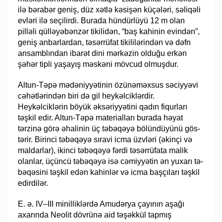
ilə bərabər geniş, düz xətlə kəsişən küçələri, səliqəli
ev­­­­ləri ilə seçilirdi. Burada hündürlüyü 12 m olan
pilləli qülləyəbənzər tikilidən, “baş ka­­hinin evindən”,
geniş anbarlardan, təsərrüfat tikililərindən və dəfn
an­samb­l­­ın­­­­­­­­dan iba­rət dini mərkəzin olduğu erkən
şəhər tipli yaşayış məskəni möv­cud ol­muş­­­­dur.
Altun-Təpə mədəniyyətinin özünəməxsus səciyyəvi
cəhətlərindən biri də gil hey­­kəlciklərdir.
Heykəlciklərin böyük əksəriyyətini qadın fiqurları
təşkil edir. Altun-Təpə materialları burada həyat
tərzinə görə əhalinin üç təbəqəyə bölündü­yü­nü gös­­­
tərir. Birinci təbəqəyə sıravi icma üzvləri (əkinçi və
maldarlar), ikinci təbə­qə­­yə fər­­­di təsərrüfata malik
olanlar, üçüncü təbəqəyə isə cəmiyyətin ən yuxarı tə­
bə­­qəsini təş­­­kil edən kahinlər və icma başçıları təşkil
edirdilər.
E. ə. IV–III minilliklərdə Amudərya çayının aşağı
axarında Neolit dövrünə aid tə­­şəkkül tapmış