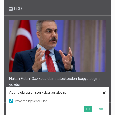
17:38
Hakan Fidan: Qəzzada daimi atəşkəsdən başqa seçim
yoxdur
×
Abunə olaraq ən son xəbərləri izləyin.
17:36
Powered by SendPulse
Hə
Yox