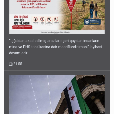
“İşğaldan azad edilmiş ərazilərə geri qayıdan insanların
mina və PHS təhlükəsinə dair maarifləndirilməsi” layihəsi
davam edir
21:55