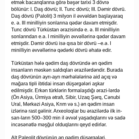
etmək bacarıqlarına görə bə­­şər tarixi 3 dövrə
bölünür: I. Daş dövrü; II. Tunc dövrü; III. Dəmir döv­rü.
Daş dövrü (Palolit) 3 milyon il əvvəldən başlayaraq
e. ə. III minilliyin son­la­rı­na qədər davam etmişdir.
Tunc dövrü Türküstan ərazisində e. ə. III minilliyin
son­la­rından e.ə. I minilliyin əvvəllərinə qədər davam
etmişdir. Dəmir dövrü isə qısa bir döv­rü –e.ə. I
minilliyin əvvəllərinə qədərki dövrü əhatə edir.
Türküstan hələ qədim daş dövründə ən qədim
insanların məskən saldıqları əra­zilərdəndir. Burada
daş dövrünün ayrı-ayrı mərhələlərinə aid açıq və
mağara tipli ib­tidai insan düşərgələri aşkar
edilmişdir. Erkən türklərin formalaşdığı ərazi-lərdə
(Ön Asiya, Ürmiya ətrafı, Si­bir, Uzaq Şərq, Cənubi
Ural, Mərkəzi Asiya, Krım və s.) ən qədim in­san
izlərinə rast gəlinir. Arxeoloqlar bu ərazilərdə ilk in­
san-la­rın 500–300 min il əv­vəl yaşadıqlarını və sadə
incəsənətlə məşğul olduqlarını qeyd edirlər.
Alt Paleolit döv­rünün ən qədim düşərgələri,