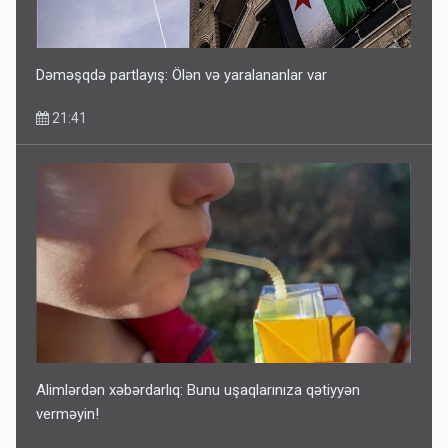
Dəməşqdə partlayış: Ölən və yaralananlar var
21:41
Alimlərdən xəbərdarlıq: Bunu uşaqlarınıza qətiyyən
verməyin!