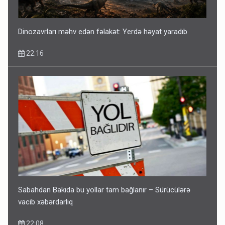
Dinozavrları məhv edən fəlakət: Yerdə həyat yaradıb
22:16
Sabahdan Bakıda bu yollar tam bağlanır – Sürücülərə
vacib xəbərdarlıq
22:08