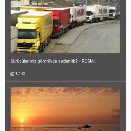
Sürücülərimiz gömrükdə saxlanılıb? - RƏSMİ
17:43