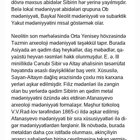
dövrə məxsus abidələr Sibirin hər yerinə yayılmışdır.
Belə lo­kal mədəniyyət abidələri qrupuna Ob
mədəniyyəti, Bay­­kal Ne­o­lit mədəniyyəti və su­bar­ktik
Yakut mədəniyyətini misal göstərmək olar.
Neolitin son mərhələsində Orta Yenisey hövzəsində
Təzmin arxeoloji mə­də­niy­yəti təşəkkül tapır. Burada
Asiyada ən qədim daş heykəllər, daş məbədlər, qa­
ya­üs­tü heyvan rəsmləri həkk olunmuşdur. E. ə. III
minillikdə Cənubi Sibir və Altay əha­lisinin təsərrüfat
həyatında əsaslı dəyişikliklər baş verir. Xüsusilə,
Sayan-Alta­yın dağ­lıq ərazisində çoxlu mis karxana
yerləri aşkar edilmişdir. Filiz mədənləri ilə zən­­gin
olan bu yerlərdə qədim Sibirin ən qədim metal
mədəniyyətini özündə əks et­dirən Afanasyevo
arxeoloji mədəniyyəti formalaşır. Məşhur türkoloq
V.V.Rad-lov tə­rə­fin­dən 1865-ci ildə aşkar edilmiş
Afanasyevo mədəniyyəti bir sıra xüsusiy­yətləri ilə di­
gər mədəniyyətlərdən fərqlənir. İlk növbədə, burada
metaldan daha çox is­ti­­fadə olun­ması, əkinçiliyin
aparıcı sahələrdən birinə çevrilməsinə təkan ver­miş­