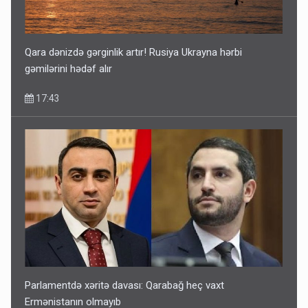
Qara dənizdə gərginlik artır! Rusiya Ukrayna hərbi
gəmilərini hədəf alır
17:43
Parlamentdə xəritə davası: Qarabağ heç vaxt
Ermənistanın olmayıb