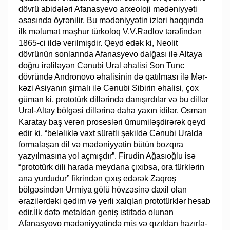
dövrü abidələri Afa­nas­ye­vo arxeoloji mədəniyyəti
əsasında öyrənilir. Bu mədəniyyətin izləri haqqında
ilk mə­­­lumat məşhur türkoloq V.V.Radlov tərəfindən
1865-ci ildə verilmişdir. Qeyd edək ki, Neolit
dövrünün sonlarında Afanasyevo dalğası ilə Altaya
doğru irəliləyən Cə­nubi Ural əhalisi Son Tunc
dövründə Andronovo əhalisinin də qatılması ilə Mər­­­­­
kə­zi Asiyanın şimalı ilə Cənubi Sibirin əhalisi, çox
güman ki, prototürk dil­lə­rin­də danışırdılar və bu dillər
Ural-Altay bölgəsi dillərinə daha yaxın idilər. Osman
Ka­ra­tay baş verən prosesləri ümumiləşdirərək qeyd
edir ki, “beləliklə vaxt sürətli şə­kildə Cə­nubi Uralda
formalaşan dil və mədəniyyətin bütün bozqıra
yazyılmasına yol aç­mış­dır”. Firudin Ağasıoğlu isə
“prototürk dili harada meydana çıxıbsa, ora türk­­­lərin
ana yurdudur” fikrindən çıxış edərək Zaqroş
bölgəsindən Urmiya gölü höv­­zəsinə daxil olan
ərazilərdəki qədim və yerli xalqları prototürklər hesab
edir.İlk dəfə me­taldan geniş istifadə olunan
Afanasyovo mədəniyyətində mis və qızıldan ha­zır­la­