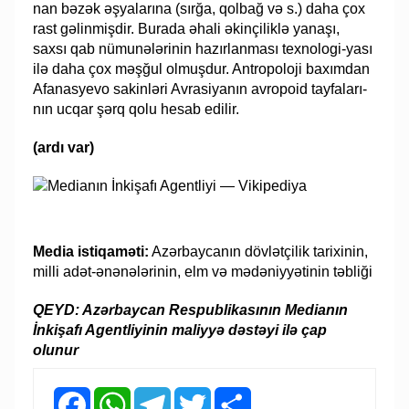
nan bəzək əşyalarına (sırğa, qolbağ və s.) daha çox
rast gəlinmişdir. Burada əhali əkin­çiliklə yanaşı,
saxsı qab nümunələrinin hazırlanması texno­logi-ya­­sı
ilə daha çox məşğul olmuşdur. Antropoloji baxımdan
Afanasyevo sakinləri Av­rasi­ya­nın av­ro­­poid tay­fa­la­rı­
nın ucqar şərq qolu hesab edilir.
(ardı var)
Media istiqaməti:
Azərbaycanın dövlətçilik tarixinin,
milli adət-ənənələrinin, elm və mədəniyyətinin təbliği
QEYD: Azərbaycan Respublikasının Medianın
İnkişafı Agentliyinin maliyyə dəstəyi ilə çap
olunur
Facebook
WhatsApp
Telegram
Twitter
Share