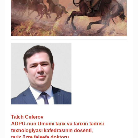
Taleh Cəfərov
ADPU-nun Ümumi tarix və tarixin tədrisi
texnologiyası kafedrasının dosenti,
tarix üzrə fəlsəfə doktoru