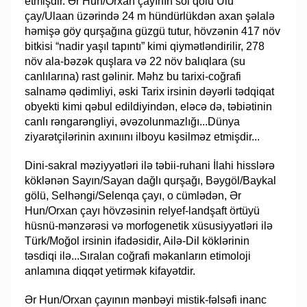
etmişdir. Ər Hun/Orxan çayının sol qolu Ulu
çay/Ulaan üzərində 24 m hündürlükdən axan şəlalə
həmişə göy qurşağına güzgü tutur, hövzənin 417 növ
bitkisi “nadir yaşıl tapıntı” kimi qiymətləndirilir, 278
növ ala-bəzək quşlara və 22 növ balıqlara (su
canlılarına) rast gəlinir. Məhz bu tarixi-coğrafi
salnamə qədimliyi, əski Tarix irsinin dəyərli tədqiqat
obyekti kimi qəbul edildiyindən, eləcə də, təbiətinin
canlı rəngarəngliyi, əvəzolunmazlığı...Dünya
ziyarətçilərinin axınıını ilboyu kəsilməz etmişdir...
Dini-sakral məziyyətləri ilə təbii-ruhani İlahi hisslərə
köklənən Sayın/Sayan dağlı qurşağı, Bəygöl/Baykal
gölü, Selhəngi/Selenqa çayı, o cümlədən, Ər
Hun/Orxan çayı hövzəsinin relyef-landşaft örtüyü
hüsnü-mənzərəsi və morfogenetik xüsusiyyətləri ilə
Türk/Moğol irsinin ifadəsidir, Ailə-Dil köklərinin
təsdiqi ilə...Sıralan coğrafi məkanların etimoloji
anlamına diqqət yetirmək kifayətdir.
Ər Hun/Orxan çayının mənbəyi mistik-fəlsəfi inanc