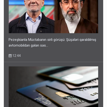
Pezeşkianla Müctəbanın sirli görüşü: Şüşələri qaraldılmış
avtomobildən gələn səs...
12:44