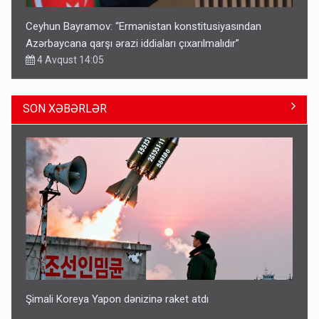
Ceyhun Bayramov: “Ermənistan konstitusiyasından
Azərbaycana qarşı ərazi iddiaları çıxarılmalıdır”
4 Avqust 14:05
SON XƏBƏRLƏR
Bu ölkələrə şəxsiyyət vəsiqəsi ilə gedə biləcəksiniz -
SİYAHI
10:53
Şimali Koreya Yapon dənizinə raket atdı