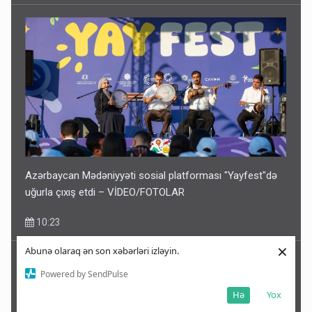
Azərbaycan Mədəniyyəti sosial platforması "Yayfest"də
uğurla çıxış etdi – VİDEO/FOTOLAR
10:23
×
Abunə olaraq ən son xəbərləri izləyin.
Powered by SendPulse
Hə
Yox