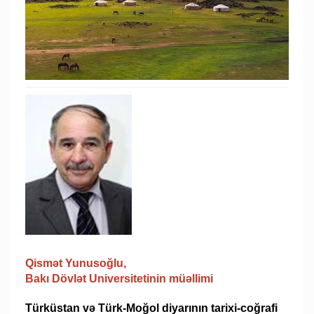
Qismət Yunusoğlu,
Bakı Dövlət Universitetinin müəllimi
Türküstan və Türk-Moğol diyarının tarixi-coğrafi