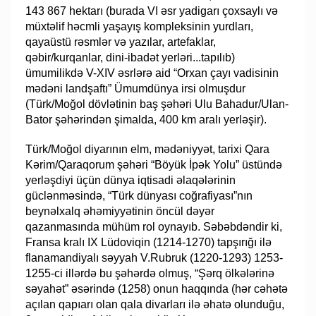
143 867 hektarı (burada VI əsr yadigarı çoxsaylı və
müxtəlif həcmli yaşayış kompleksinin yurdları,
qayaüstü rəsmlər və yazılar, artefaklar,
qəbir/kurqanlar, dini-ibadət yerləri...tapılıb)
ümumilikdə V-XIV əsrlərə aid “Orxan çayı vadisinin
mədəni landşaftı” Ümumdünya irsi olmuşdur
(Türk/Moğol dövlətinin baş şəhəri Ulu Bahadur/Ulan-
Bator şəhərindən şimalda, 400 km aralı yerləşir).
Türk/Moğol diyarının elm, mədəniyyət, tarixi Qara
Kərim/Qaraqorum şəhəri “Böyük İpək Yolu” üstündə
yerləşdiyi üçün dünya iqtisadi əlaqələrinin
güclənməsində, “Türk dünyası coğrafiyası”nın
beynəlxalq əhəmiyyətinin öncül dəyər
qazanmasında mühüm rol oynayıb. Səbəbdəndir ki,
Fransa kralı IX Lüdoviqin (1214-1270) tapşırığı ilə
flanamandiyalı səyyah V.Rubruk (1220-1293) 1253-
1255-ci illərdə bu şəhərdə olmuş, “Şərq ölkələrinə
səyahət” əsərində (1258) onun haqqında (hər cəhətə
açılan qapıarı olan qala divarları ilə əhatə olunduğu,