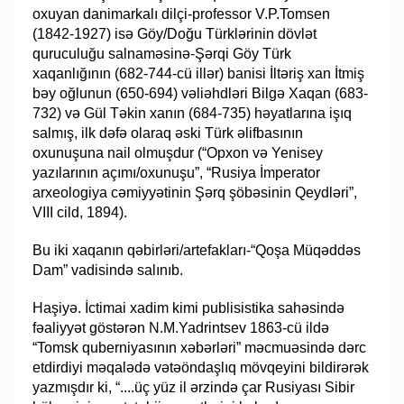
oxuyan danimarkalı dilçi-professor V.P.Tomsen
(1842-1927) isə Göy/Doğu Türklərinin dövlət
quruculuğu salnaməsinə-Şərqi Göy Türk
xaqanlığının (682-744-cü illər) banisi İltəriş xan İtmiş
bəy oğlunun (650-694) vəliəhdləri Bilgə Xaqan (683-
732) və Gül Təkin xanın (684-735) həyatlarına işıq
salmış, ilk dəfə olaraq əski Türk əlifbasının
oxunuşuna nail olmuşdur (“Opxon və Yenisey
yazılarının açımı/oxunuşu”, “Rusiya İmperator
arxeologiya cəmiyyətinin Şərq şöbəsinin Qeydləri”,
VIII cild, 1894).
Bu iki xaqanın qəbirləri/artefakları-“Qoşa Müqəddəs
Dam” vadisində salınıb.
Haşiyə. İctimai xadim kimi publisistika sahəsində
fəaliyyət göstərən N.M.Yadrintsev 1863-cü ildə
“Tomsk quberniyasının xəbərləri” məcmuəsində dərc
etdirdiyi məqalədə vətəöndaşlıq mövqeyini bildirərək
yazmışdır ki, “....üç yüz il ərzində çar Rusiyası Sibir