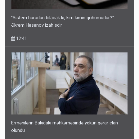
"Sistem haradan biləcək ki, kim kimin qohumudur?" -
Əkrəm Həsənov izah edir
12:41
Ermənilərin Bakıdakı məhkəməsində yekun qərar elan
olundu