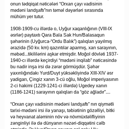
onun tədqiqat nəticələri “Orxan çayı vadisinin
mədəni landşaftı”nın təməl dəyərləri sırasında
mühüm yer tutur.
1908-1909-cu illərdə o, Uyğur xaqanlığının (VIII-IX
əsrlər) paytaxtı Qara Bala Sak Hun/Balasaqun
şəhərinin (Uyğurca-“Ordu Balık”) qalıqları yayılmış
ərazidə (50 kv. km) qazıntılar aparmış, xan sarayının,
məbəd...tikililərini aşkar etmişdir. Moğol dövləti 1937-
1940-cı illərdə keçirdiyi “mədəni inqilab” nəticəsində
bu nadir inşa irsi də zərər görmüşdür. Şəhər
yaxınlığındakı Yurd/Duyt yüksəkliyində XIII-XIV əsr
yadigarı, Çingiz xanın 3-cü oğlu, Moğol imperiyasının
2-ci hakimi (1229-1241-ci illərdə) Ugedey xanın
(1186-1241) sarayının qalıqları da “göz ağladır”....
“Orxan çayı vadisinin mədəni landşaftı” nın qiymətli
tarixi-mədəni irsi ilə yanaşı, təbiətinin gözəlliyi, bitki
və heyvanat aləminin növ və növmüxtəlifliyinin
zənginliyi ilə də dünyanın nəzəri-diqqətini cəlb