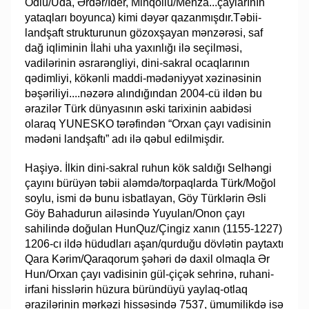
Ödlü/Uda, Ərdər/İder, Minqollu/Menza...çaylarının
yataqları boyunca) kimi dəyər qazanmışdır.Təbii-
landşaft strukturunun gözoxşayan mənzərəsi, saf
dağ iqliminin İlahi uha yaxınlığı ilə seçilməsi,
vadilərinin əsrarəngliyi, dini-sakral ocaqlarının
qədimliyi, kökənli maddi-mədəniyyət xəzinəsinin
bəşəriliyi....nəzərə alındığından 2004-cü ildən bu
ərazilər Türk dünyasının əski tarixinin aabidəsi
olaraq YUNESKO tərəfindən “Orxan çayı vadisinin
mədəni landşaftı” adı ilə qəbul edilmişdir.
Haşiyə. İlkin dini-sakral ruhun kök saldığı Selhəngi
çayını bürüyən təbii aləmdə/torpaqlarda Türk/Moğol
soylu, ismi də bunu isbatlayan, Göy Türklərin Əsli
Göy Bahadurun ailəsində Yuyulan/Onon çayı
sahilində doğulan HunQuz/Çingiz xanın (1155-1227)
1206-cı ildə hüdudları aşan/qurduğu dövlətin paytaxtı
Qara Kərim/Qaraqorum şəhəri də daxil olmaqla Ər
Hun/Orxan çayı vadisinin gül-çiçək sehrinə, ruhani-
irfani hisslərin hüzura büründüyü yaylaq-otlaq
ərazilərinin mərkəzi hissəsində 7537, ümumilikdə isə