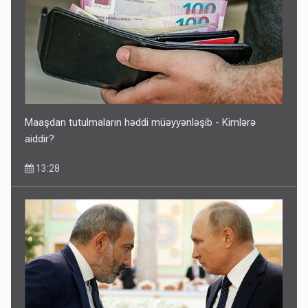
Rusiya Azərbaycan vətədaşlarını deport etdi
5 Avqust 11:53
Maaşdan tutulmaların həddi müəyyənləşib - Kimlərə
aiddir?
13:28