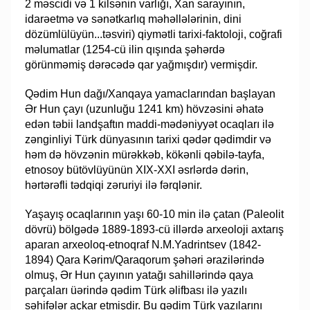
2 məscidi və 1 kilsənin varlığı, Xan sarayının,
idarəetmə və sənətkarlıq məhəllələrinin, dini
dözümlülüyün...təsviri) qiymətli tarixi-faktoloji, coğrafi
məlumatlar (1254-cü ilin qışında şəhərdə
görünməmiş dərəcədə qar yağmışdır) vermişdir.
Qədim Hun dağı/Xanqaya yamaclarından başlayan
Ər Hun çayı (uzunluğu 1241 km) hövzəsini əhatə
edən təbii landşaftın maddi-mədəniyyət ocaqları ilə
zənginliyi Türk dünyasının tarixi qədər qədimdir və
həm də hövzənin mürəkkəb, kökənli qəbilə-tayfa,
etnosoy bütövlüyünün XIX-XXI əsrlərdə dərin,
hərtərəfli tədqiqi zəruriyi ilə fərqlənir.
Yaşayış ocaqlarının yaşı 60-10 min ilə çatan (Paleolit
dövrü) bölgədə 1889-1893-cü illərdə arxeoloji axtarış
aparan arxeoloq-etnoqraf N.M.Yadrintsev (1842-
1894) Qara Kərim/Qaraqorum şəhəri ərazilərində
olmuş, Ər Hun çayının yatağı sahillərində qaya
parçaları üərində qədim Türk əlifbası ilə yazılı
səhifələr açkar etmişdir. Bu qədim Türk yazılarını