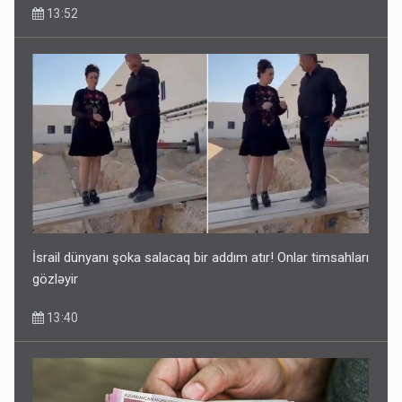
13:52
Ərdoğana sui-qəsd planının iştirakçısı detalları açıqladı
5 Avqust 16:56
İsrail dünyanı şoka salacaq bir addım atır! Onlar timsahları
gözləyir
13:40