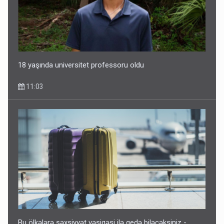
18 yaşında universitet professoru oldu
11:03
Bu ölkələrə şəxsiyyət vəsiqəsi ilə gedə biləcəksiniz -