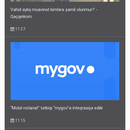
Vahid aylıq müavinət kimlərə şamil olunmur? -
Qaçqınkom
11:37
“Mobil notariat” tətbiqi “mygov”a inteqrasiya edilir
11:15