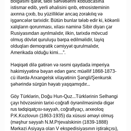
bölgəsini qarət, təbii sərvətlərini kobudcasına
istismar edib, yerli əhalisini qırıb, etnosisteminin
axırına çıxıb, bu yüzilliklər ancaq zorakılıq və
işgəncələr tarixidir. Bütün bunlar tələb edir ki, kökənli
xalqların qorunması, xilası naminə Sibir diyarı çar
Rusiyasından ayrılmalıdır, ilkin, tarixdə mövcud
olmuş dövlət quruluşu bərpa edilməlidir, layiq
olduqları demoqratik cəmiyyət qurulmalıdır,
Amerikada olduğu kimi....”.
Həqiqəti dilə gətirən və rəsmi qaydada imperiya
hakimiyyətinə bəyan edən gənc müəllif 1868-1873-
cü illərdə Arxangelsk vilayətinin Şəngli/Şenkursk
şəhərində sürgün həyatı yaşqamışdır...
Göy Türklərin, Doğu Hun-Quz...Türklərinin Selhəngi
çayı hövzəsinin tarixi-coğrafi öyrənilməsində digər
rus tədqiqatçısı-səyyah, coğrafiyaçı, arxeoloq
P.K.Kozlovun (1863-1935) da xüsusi əməyi olmuş
(məşhur səyyah N.M.Prjevalskinin (1839-1888)
Mərkəzi Asiyaya olan V ekspedisiyasının iştirakçısı),