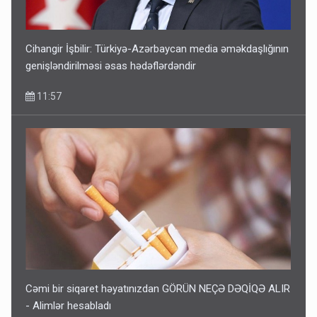
Cihangir İşbilir: Türkiyə-Azərbaycan media əməkdaşlığının
genişləndirilməsi əsas hədəflərdəndir
11:57
Cəmi bir siqaret həyatınızdan GÖRÜN NEÇƏ DƏQİQƏ ALIR
- Alimlər hesabladı