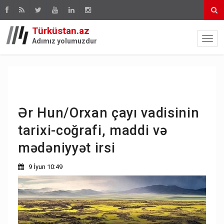
Türküstan.az
Adımız yolumuzdur
Ər Hun/Orxan çayı vadisinin
tarixi-coğrafi, maddi və
mədəniyyət irsi
9 İyun 10:49