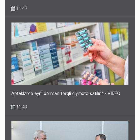
11:47
Apteklərdə eyni dərman fərqli qiymətə satılır? - VİDEO
11:43