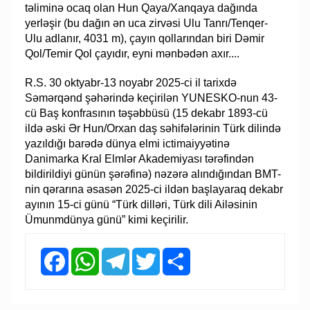
təliminə ocaq olan Hun Qaya/Xanqaya dağında
yerləşir (bu dağın ən uca zirvəsi Ulu Tanrı/Tenqer-
Ulu adlanır, 4031 m), çayın qollarından biri Dəmir
Qol/Temir Qol çayıdır, eyni mənbədən axır....
R.S. 30 oktyabr-13 noyabr 2025-ci il tarixdə
Səmərqənd şəhərində keçirilən YUNESKO-nun 43-
cü Baş konfrasının təşəbbüsü (15 dekabr 1893-cü
ildə əski Ər Hun/Orxan daş səhifələrinin Türk dilində
yazıldığı barədə dünya elmi ictimaiyyətinə
Danimarka Kral Elmlər Akademiyası tərəfindən
bildirildiyi günün şərəfinə) nəzərə alındığından BMT-
nin qərarına əsasən 2025-ci ildən başlayaraq dekabr
ayının 15-ci günü “Türk dilləri, Türk dili Ailəsinin
Ümunmdünya günü” kimi keçirilir.
Facebook
WhatsApp
Telegram
Twitter
Share