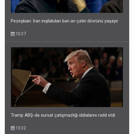
Pezeşkian: İran inqilabdan bəri ən çətin dövrünü yaşayır
10:37
Tramp ABŞ-da sursat çatışmazlığı iddialarını rədd etdi
10:32