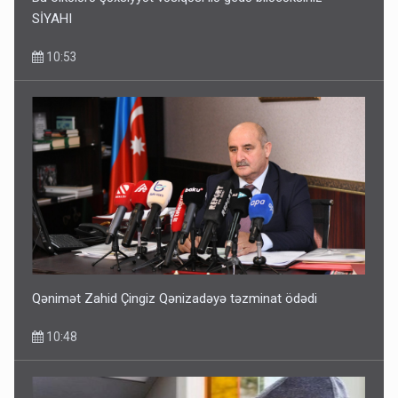
SİYAHI
10:53
Qənimət Zahid Çingiz Qənizadəyə təzminat ödədi
10:48