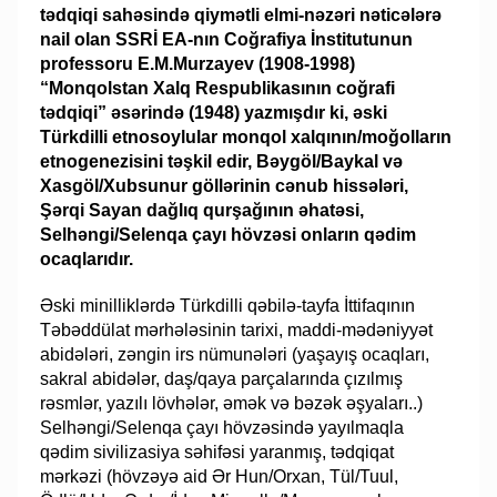
tədqiqi sahəsində qiymətli elmi-nəzəri nəticələrə
nail olan SSRİ EA-nın Coğrafiya İnstitutunun
professoru E.M.Murzayev (1908-1998)
“Monqolstan Xalq Respublikasının coğrafi
tədqiqi” əsərində (1948) yazmışdır ki, əski
Türkdilli etnosoylular monqol xalqının/moğolların
etnogenezisini təşkil edir, Bəygöl/Baykal və
Xasgöl/Xubsunur göllərinin cənub hissələri,
Şərqi Sayan dağlıq qurşağının əhatəsi,
Selhəngi/Selenqa çayı hövzəsi onların qədim
ocaqlarıdır.
Əski minilliklərdə Türkdilli qəbilə-tayfa İttifaqının
Təbəddülat mərhələsinin tarixi, maddi-mədəniyyət
abidələri, zəngin irs nümunələri (yaşayış ocaqları,
sakral abidələr, daş/qaya parçalarında çızılmış
rəsmlər, yazılı lövhələr, əmək və bəzək əşyaları..)
Selhəngi/Selenqa çayı hövzəsində yayılmaqla
qədim sivilizasiya səhifəsi yaranmış, tədqiqat
mərkəzi (hövzəyə aid Ər Hun/Orxan, Tül/Tuul,