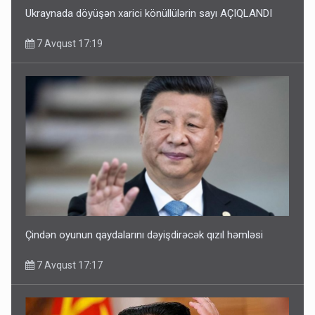
Ukraynada döyüşən xarici könüllülərin sayı AÇIQLANDI
7 Avqust 17:19
Çindən oyunun qaydalarını dəyişdirəcək qızıl həmləsi
7 Avqust 17:17