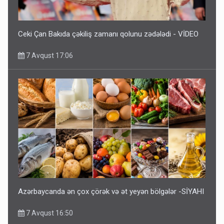
Ceki Çan Bakıda çəkiliş zamanı qolunu zədələdi - VİDEO
7 Avqust 17:06
Azərbaycanda ən çox çörək və ət yeyən bölgələr -SİYAHI
7 Avqust 16:50