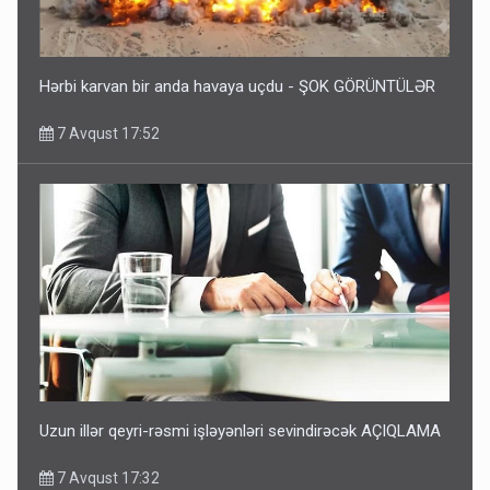
Hərbi karvan bir anda havaya uçdu - ŞOK GÖRÜNTÜLƏR
7 Avqust 17:52
Uzun illər qeyri-rəsmi işləyənləri sevindirəcək AÇIQLAMA
7 Avqust 17:32