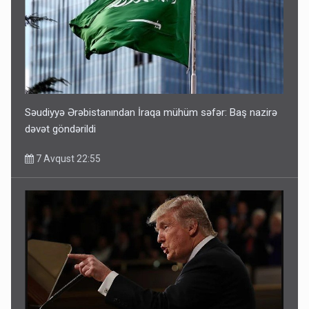
Səudiyyə Ərəbistanından İraqa mühüm səfər: Baş nazirə
dəvət göndərildi
7 Avqust 22:55