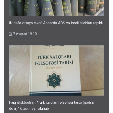
İlk dəfə ortaya çıxdı! Anbarda ABŞ və İsrail silahları tapıldı
7 Avqust 19:10
Faiq Ələkbərlinin “Türk xalqları fəlsəfəsi tarixi (qədim
dövr)” kitabı nəşr olunub