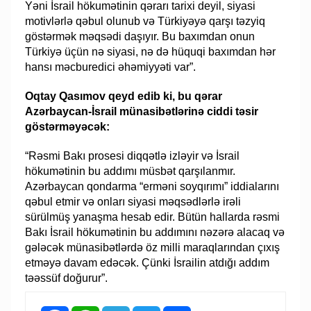
Yəni İsrail hökumətinin qərarı tarixi deyil, siyasi
motivlərlə qəbul olunub və Türkiyəyə qarşı təzyiq
göstərmək məqsədi daşıyır. Bu baxımdan onun
Türkiyə üçün nə siyasi, nə də hüquqi baxımdan hər
hansı məcburedici əhəmiyyəti var”.
Oqtay Qasımov qeyd edib ki, bu qərar
Azərbaycan-İsrail münasibətlərinə ciddi təsir
göstərməyəcək:
“Rəsmi Bakı prosesi diqqətlə izləyir və İsrail
hökumətinin bu addımı müsbət qarşılanmır.
Azərbaycan qondarma “erməni soyqırımı” iddialarını
qəbul etmir və onları siyasi məqsədlərlə irəli
sürülmüş yanaşma hesab edir. Bütün hallarda rəsmi
Bakı İsrail hökumətinin bu addımını nəzərə alacaq və
gələcək münasibətlərdə öz milli maraqlarından çıxış
etməyə davam edəcək. Çünki İsrailin atdığı addım
təəssüf doğurur”.