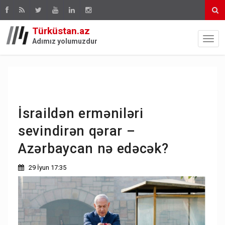
Türküstan.az
Adımız yolumuzdur
İsraildən erməniləri
sevindirən qərar –
Azərbaycan nə edəcək?
29 İyun 17:35