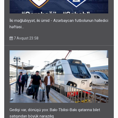
Gedişi var, dönüşü yox: Bakı-Tbilisi-Bakı qatarına bilet
satışından böyük narazılıq
7 Avqust 23:17
İki məğlubiyyət, iki ümid - Azərbaycan futbolunun həlledici
həftəsi...
7 Avqust 23:58
Geri çağırılan səfir Abel Məhərrəmovun oğludur - DOSYE
7 Avqust 14:07
Gedişi var, dönüşü yox: Bakı-Tbilisi-Bakı qatarına bilet
satışından böyük narazılıq