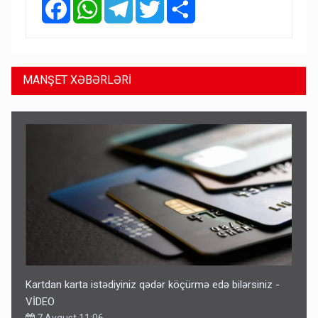
Facebook
WhatsApp
Telegram
Twitter
Share
MANŞET XƏBƏRLƏRİ
Kartdan karta istədiyiniz qədər köçürmə edə bilərsiniz -
VİDEO