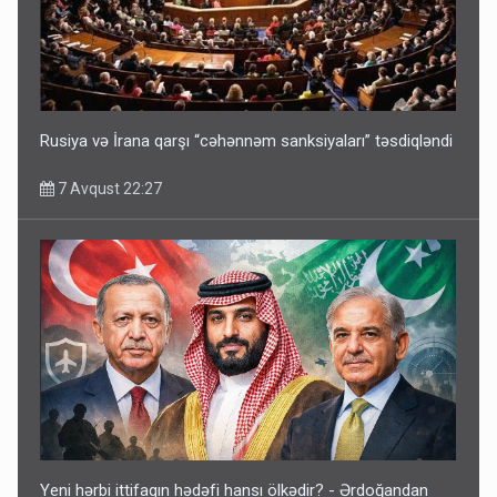
Rusiya və İrana qarşı “cəhənnəm sanksiyaları” təsdiqləndi
7 Avqust 22:27
Yeni hərbi ittifaqın hədəfi hansı ölkədir? - Ərdoğandan