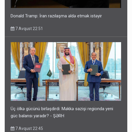
Donald Tramp: İran razılaşma əldə etmək istəyir
7 Avqust 22:51
Üç ölkə gücünü birləşdirdi: Məkkə sazişi regionda yeni
güc balansı yaradır? - ŞƏRH
7 Avqust 22:45