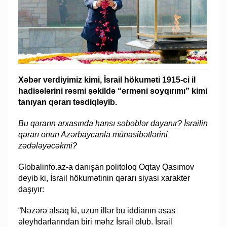
Xəbər verdiyimiz kimi, İsrail hökuməti 1915-ci il
hadisələrini rəsmi şəkildə “erməni soyqırımı” kimi
tanıyan qərarı təsdiqləyib.
Bu qərarın arxasında hansı səbəblər dayanır? İsrailin
qərarı onun Azərbaycanla münasibətlərini
zədələyəcəkmi?
Globalinfo.az-a danışan politoloq Oqtay Qasımov
deyib ki, İsrail hökumətinin qərarı siyasi xarakter
daşıyır:
“Nəzərə alsaq ki, uzun illər bu iddianın əsas
əleyhdarlarından biri məhz İsrail olub. İsrail