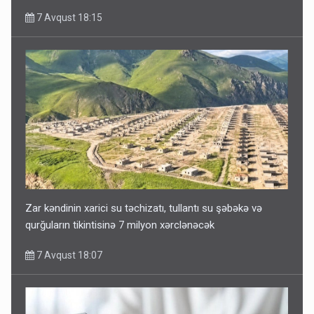
7 Avqust 18:15
Zar kəndinin xarici su təchizatı, tullantı su şəbəkə və
qurğuların tikintisinə 7 milyon xərclənəcək
7 Avqust 18:07