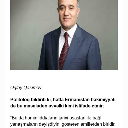
Oqtay Qasımov
Politoloq bildirib ki, hətta Ermənistan hakimiyyəti
də bu məsələdən əvvəlki kimi istifadə etmir:
“Bu da həmin iddiaların tarixi əsasları ilə bağlı
yanaşmaların dəyişdiyini göstərən amillərdən biridir.