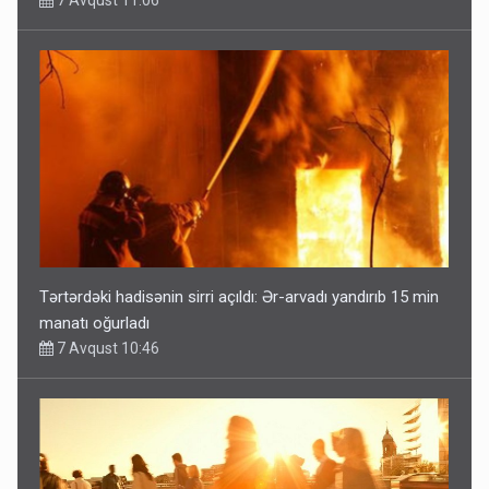
7 Avqust 11:06
Tərtərdəki hadisənin sirri açıldı: Ər-arvadı yandırıb 15 min
manatı oğurladı
7 Avqust 10:46