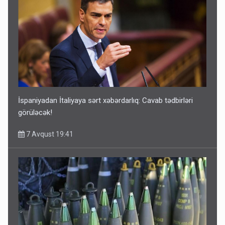
İspaniyadan İtaliyaya sərt xəbərdarlıq: Cavab tədbirləri
görüləcək!
7 Avqust 19:41