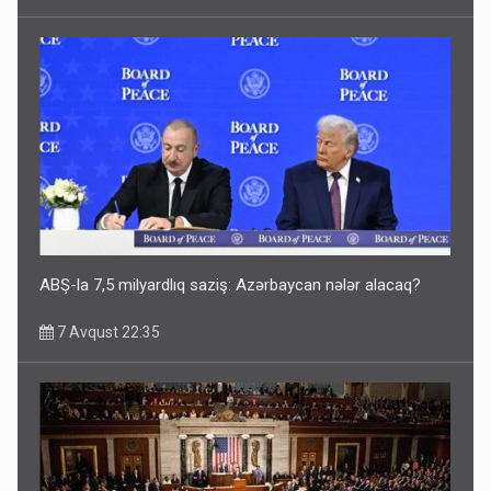
ABŞ-la 7,5 milyardlıq saziş: Azərbaycan nələr alacaq?
7 Avqust 22:35