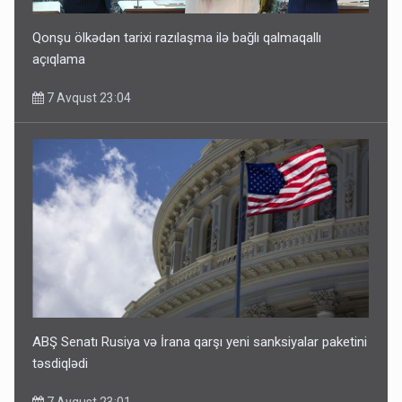
Qonşu ölkədən tarixi razılaşma ilə bağlı qalmaqallı
açıqlama
7 Avqust 23:04
ABŞ Senatı Rusiya və İrana qarşı yeni sanksiyalar paketini
təsdiqlədi