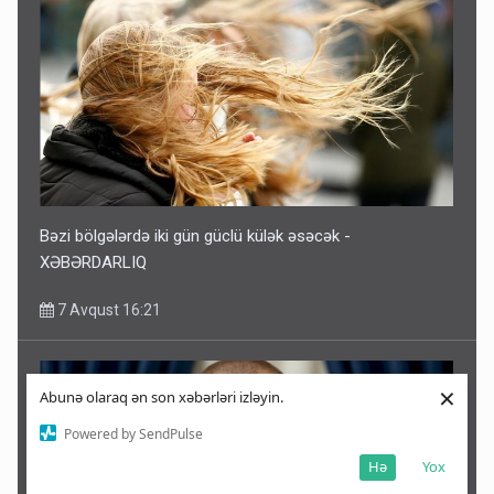
Bəzi bölgələrdə iki gün güclü külək əsəcək -
XƏBƏRDARLIQ
7 Avqust 16:21
×
Abunə olaraq ən son xəbərləri izləyin.
Powered by SendPulse
Hə
Yox