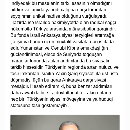
indiyədək bu məsələnin tarixi əsasının olmadığını
bildirir və tarixdə yəhudi xalqına qarşı törədilən
soyqırımın unikal hadisə olduğunu vurğulayırdı.
Hazırda isə İsraildə hakimiyyətdə olan radikal sağçı
hökumətlə Türkiyə arasında münasibətlər gərgindir.
Bu fonda İsrail Ankaraya siyasi təzyiqləri artırmağa
çalışır və bunun üçün müxtəlif vasitələrdən istifadə
edir. Yunanıstan və Cənubi Kiprlə əməkdaşlığın
gücləndirilməsi, eləcə də Suriyada toqquşan
maraqlar fonunda atılan addımlar da bu siyasətin
tərkib hissəsidir. Türkiyənin regionda artan nüfuzu və
təsir imkanları İsrailin Yaxın Şərq siyasəti ilə üst-üstə
düşmədiyi üçün bu qərar Ankaraya qarşı siyasi
mesajdır. Hesab edirəm ki, buna bənzər addımları
daha əvvəl də bir sıra dövlətlər atıb. Lakin onların
heç biri Türkiyənin siyasi mövqeyinə və ya hüquqi
statusuna təsir göstərməyib”.