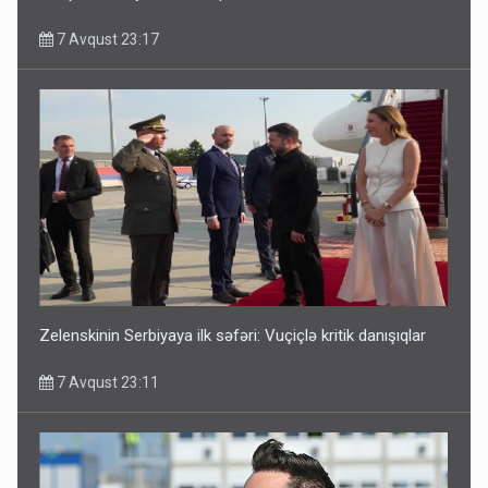
7 Avqust 23:17
Media və Yayım Şurasına əlavə hüquq və vəzifələr verilib
7 Avqust 13:24
Zelenskinin Serbiyaya ilk səfəri: Vuçiçlə kritik danışıqlar
7 Avqust 23:11