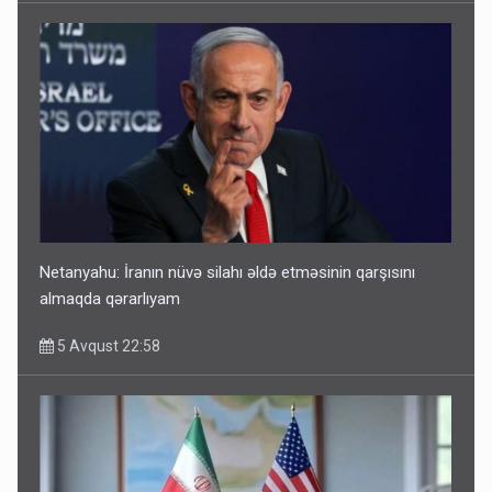
Netanyahu: İranın nüvə silahı əldə etməsinin qarşısını
almaqda qərarlıyam
5 Avqust 22:58