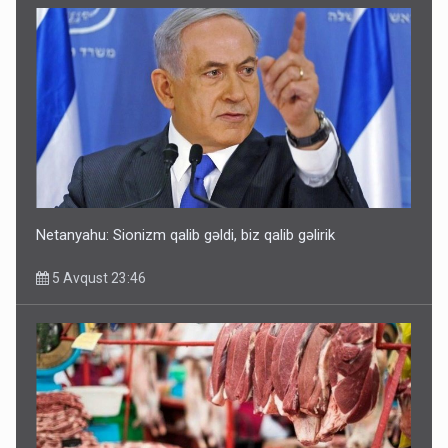
TƏCİLİ! Fəlakət üçün TARİX VERİLDİ - Bu bölgələr
xəritədən silinəcək
4 Avqust 12:01
Netanyahu: Sionizm qalib gəldi, biz qalib gəlirik
5 Avqust 23:46