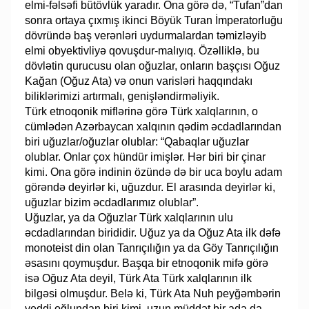
elmi-fəlsəfi bütövlük yaradır. Ona görə də, “Tufan”dan
sonra ortaya çıxmış ikinci Böyük Turan İmperatorluğu
dövründə baş verənləri uydurmalardan təmizləyib
elmi obyektivliyə qovuşdur-malıyıq. Özəlliklə, bu
dövlətin qurucusu olan oğuzlar, onların başçısı Oğuz
Kağan (Oğuz Ata) və onun varisləri haqqındakı
biliklərimizi artırmalı, genişləndirməliyik.
Türk etnoqonik miflərinə görə Türk xalqlarının, o
cümlədən Azərbaycan xalqının qədim əcdadlarından
biri uğuzlar/oğuzlar olublar: “Qabaqlar uğuzlar
olublar. Onlar çox hündür imişlər. Hər biri bir çinar
kimi. Ona görə indinin özündə də bir uca boylu adam
görəndə deyirlər ki, uğuzdur. El arasında deyirlər ki,
uğuzlar bizim əcdadlarımız olublar”.
Uğuzlar, ya da Oğuzlar Türk xalqlarının ulu
əcdadlarından birididir. Uğuz ya da Oğuz Ata ilk dəfə
monoteist din olan Tanrıçılığın ya da Göy Tanrıçılığın
əsasını qoymuşdur. Başqa bir etnoqonik mifə görə
isə Oğuz Ata deyil, Türk Ata Türk xalqlarının ilk
bilgəsi olmuşdur. Belə ki, Türk Ata Nuh peyğəmbərin
yeddi oğlundan biri kimi, uzun müddət bir ada da