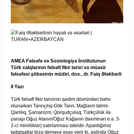
AMEA Fəlsəfə və Sosiologiya İnstitutunun
Türk xalqlarının fəlsəfi fikir tarixi və müasir
fəlsəfəsi şöbəsinin müdiri, dos., dr. Faiq Ələkbərli
II Yazı
Türk fəlsəfi fikir tarixinin qədim dövründən bəhs
olunarkən Tanrıçılıq-Gök Tanrı, Mağların təlimi-
Qamlıq, Şamanizm, Qorqudçuluq, Türkçülük ilə
yanaşı Oğuz Atanın/Oğuz Kağanın (təxminən e.ə. 3-
2-ci minilliklər) xatırlanması təbiidir. Apardığımız
tədqiqatlar bizə deməyə əsas verir ki, əslində Oğuz