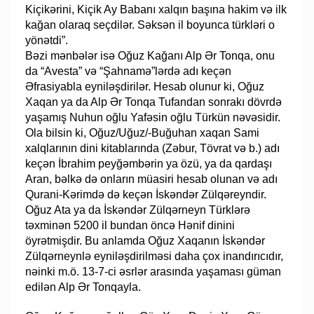
Kiçikərini, Kiçik Ay Babanı xalqın başına hakim və ilk
kağan olaraq seçdilər. Səksən il boyunca türkləri o
yönətdi”.
Bəzi mənbələr isə Oğuz Kağanı Alp Ər Tonqa, onu
da “Avesta” və “Şahnamə”lərdə adı keçən
Əfrasiyabla eyniləşdirilər. Hesab olunur ki, Oğuz
Xaqan ya da Alp Ər Tonqa Tufandan sonrakı dövrdə
yaşamış Nuhun oğlu Yafəsin oğlu Türkün nəvəsidir.
Ola bilsin ki, Oğuz/Uğuz/-Buğuhan xaqan Sami
xalqlarının dini kitablarında (Zəbur, Tövrat və b.) adı
keçən İbrahim peyğəmbərin ya özü, ya da qardaşı
Aran, bəlkə də onların müasiri hesab olunan və adı
Qurani-Kərimdə də keçən İskəndər Zülqəreyndir.
Oğuz Ata ya da İskəndər Zülqərneyn Türklərə
təxminən 5200 il bundan öncə Hənif dinini
öyrətmişdir. Bu anlamda Oğuz Xaqanın İskəndər
Zülqərneynlə eyniləşdirilməsi daha çox inandırıcıdır,
nəinki m.ö. 13-7-ci əsrlər arasında yaşaması güman
edilən Alp Ər Tonqayla.