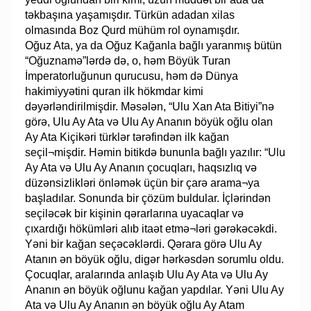
təkbaşına yaşamışdır. Türkün adadan xilas
olmasında Boz Qurd mühüm rol oynamışdır.
Oğuz Ata, ya da Oğuz Kağanla bağlı yaranmış bütün
“Oğuznamə”lərdə də, o, həm Böyük Turan
İmperatorluğunun qurucusu, həm də Dünya
hakimiyyətini quran ilk hökmdar kimi
dəyərləndirilmişdir. Məsələn, “Ulu Xan Ata Bitiyi”nə
görə, Ulu Ay Ata və Ulu Ay Ananın böyük oğlu olan
Ay Ata Kiçikəri türklər tərəfindən ilk kağan
seçil¬mişdir. Həmin bitikdə bununla bağlı yazılır: “Ulu
Ay Ata və Ulu Ay Ananın çocuqları, haqsızlıq və
düzənsizlikləri önləmək üçün bir çarə arama¬ya
başladılar. Sonunda bir çözüm buldular. İçlərindən
seçiləcək bir kişinin qərarlarına uyacaqlar və
çıxardığı hökümləri alıb itaət etmə¬ləri gərəkəcəkdi.
Yəni bir kağan seçəcəklərdi. Qərara görə Ulu Ay
Atanın ən böyük oğlu, digər hərkəsdən sorumlu oldu.
Çocuqlar, aralarında anlaşıb Ulu Ay Ata və Ulu Ay
Ananın ən böyük oğlunu kağan yapdılar. Yəni Ulu Ay
Ata və Ulu Ay Ananın ən böyük oğlu Ay Atam