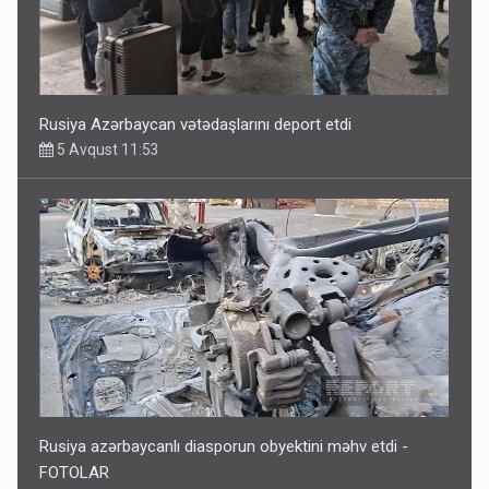
Rusiya azərbaycanlı diasporun obyektini məhv etdi -
FOTOLAR
5 Avqust 10:58
Bu tarixdən HAVALAR DƏYİŞİR - İSTİLƏR BİTİR