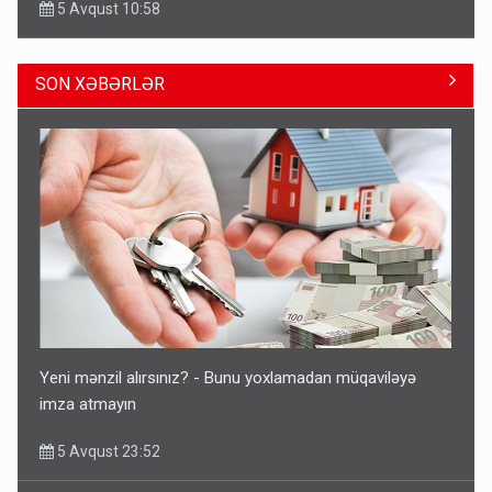
4 Avqust 22:04
SON XƏBƏRLƏR
Ceyhun Bayramov: “Ermənistan konstitusiyasından
Azərbaycana qarşı ərazi iddiaları çıxarılmalıdır”
4 Avqust 14:05
Yeni mənzil alırsınız? - Bunu yoxlamadan müqaviləyə
imza atmayın
5 Avqust 23:52