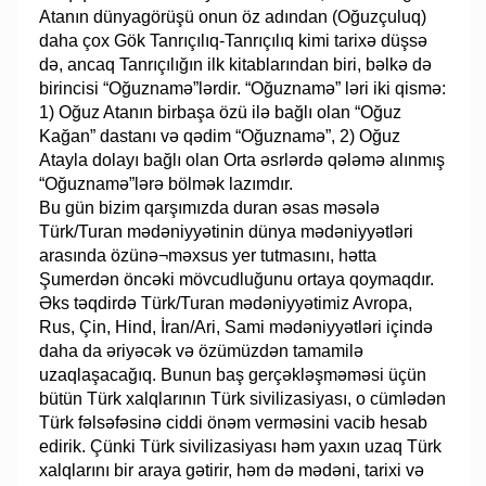
Atanın dünyagörüşü onun öz adından (Oğuzçuluq)
daha çox Gök Tanrıçılıq-Tanrıçılıq kimi tarixə düşsə
də, ancaq Tanrıçılığın ilk kitablarından biri, bəlkə də
birincisi “Oğuznamə”lərdir. “Oğuznamə” ləri iki qismə:
1) Oğuz Atanın birbaşa özü ilə bağlı olan “Oğuz
Kağan” dastanı və qədim “Oğuznamə”, 2) Oğuz
Atayla dolayı bağlı olan Orta əsrlərdə qələmə alınmış
“Oğuznamə”lərə bölmək lazımdır.
Bu gün bizim qarşımızda duran əsas məsələ
Türk/Turan mədəniyyətinin dünya mədəniyyətləri
arasında özünə¬məxsus yer tutmasını, hətta
Şumerdən öncəki mövcudluğunu ortaya qoymaqdır.
Əks təqdirdə Türk/Turan mədəniyyətimiz Avropa,
Rus, Çin, Hind, İran/Ari, Sami mədəniyyətləri içində
daha da əriyəcək və özümüzdən tamamilə
uzaqlaşacağıq. Bunun baş gerçəkləşməməsi üçün
bütün Türk xalqlarının Türk sivilizasiyası, o cümlədən
Türk fəlsəfəsinə ciddi önəm verməsini vacib hesab
edirik. Çünki Türk sivilizasiyası həm yaxın uzaq Türk
xalqlarını bir araya gətirir, həm də mədəni, tarixi və