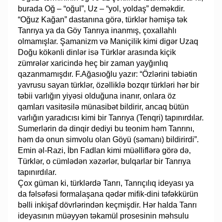
burada Oğ – “oğul”, Uz – “yol, yoldaş” deməkdir.
“Oğuz Kağan” dastanına görə, türklər həmişə tək
Tanrıya ya da Göy Tanrıya inanmış, çoxallahlı
olmamışlar. Şamanizm və Maniçilik kimi digər Uzaq
Doğu kökənli dinlər isə Türklər arasında kiçik
zümrələr xaricində heç bir zaman yayğınlıq
qazanmamışdır. F.Ağasıoğlu yazır: “Özlərini təbiətin
yavrusu sayan türklər, özəlliklə bozqır türkləri hər bir
təbii varlığın yiyəsi olduğuna inanır, onlara öz
qamları vasitəsilə münasibət bildirir, ancaq bütün
varlığın yaradıcısı kimi bir Tanrıya (Tenqri) tapınırdılar.
Sumerlərin də dinqir dediyi bu teonim həm Tanrını,
həm də onun simvolu olan Göyü (səmanı) bildirirdi”.
Emin əl-Razi, İbn Fadlan kimi müəlliflərə görə də,
Türklər, o cümlədən xəzərlər, bulqarlar bir Tanrıya
tapınırdılar.
Çox güman ki, türklərdə Tanrı, Tanrıçılıq ideyası ya
da fəlsəfəsi formalaşana qədər mifik-dini təfəkkürün
bəlli inkişaf dövrlərindən keçmişdir. Hər halda Tanrı
ideyasının müəyyən təkamül prosesinin məhsulu