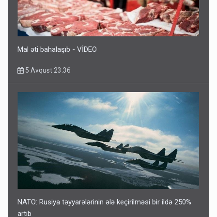
Ərdoğana sui-qəsd planının iştirakçısı detalları açıqladı
5 Avqust 16:56
Mal əti bahalaşıb - VİDEO
5 Avqust 23:36
NATO: Rusiya təyyarələrinin ələ keçirilməsi bir ildə 250%
artıb