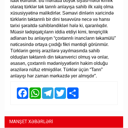
itaət edirdilər. Bu mənada böyük siyasi-hərbi kimlik
olaraq türklər tək tanrılı anlayışa sahib ilk xalq olma
xüsusiyyətinə malikdirlər. Səmavi dinlərin xaricində
türklərin təktanrılı bir dini təsəvvürə necə və hansı
tarixi şəraitdə sahibləndikləri hələ ki, qaranlıqdır.
Müasir tədqiqatçıların iddia etdiyi kimi, tenqriçilik
adlanan bu anlayışın “çoxtanrılı inancların təkamülü”
nəticəsində ortaya çıxdığı fikri məntiqli görünmür.
Türklərin geniş ərazilərə yayılmasında sahib
olduqları təktanrılı din təkanverici olmuş və onlar,
əsasən, çoxtanrılı mədəniyyətlərin hakim olduğu
ərazilərə nüfuz etmişdilər. Türklər üçün “Tanrı”
anlayışı hər zaman mərkəzdə yer almışdır”.
Facebook
WhatsApp
Telegram
Twitter
Share
MANŞET XƏBƏRLƏRİ