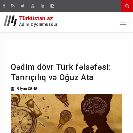
Türküstan.az
Adımız yolumuzdur
Qədim dövr Türk fəlsəfəsi:
Tanrıçılıq və Oğuz Ata
9 İyun 08:48