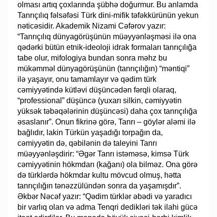
olması artıq çoxlarında şübhə doğurmur. Bu anlamda
Tanrıçılıq fəlsəfəsi Türk dini-mifik təfəkkürünün yekun
nəticəsidir. Akademik Nizami Cəfərov yazır:
“Tanrıçılıq dünyagörüşünün müəyyənləşməsi ilə ona
qədərki bütün etnik-ideoloji idrak formaları tanrıçılığa
tabe olur, mifologiya bundan sonra məhz bu
mükəmməl dünyagörüşünün (tanrıçılığın) “məntiqi”
ilə yaşayır, onu tamamlayır və qədim türk
cəmiyyətində kütləvi düşüncədən fərqli olaraq,
“professional” düşüncə (yuxarı silkin, cəmiyyətin
yüksək təbəqələrinin düşüncəsi) daha çox tanrıçılığa
əsaslanır”. Onun fikrinə görə, Tanrı – göylər aləmi ilə
bağlıdır, lakin Türkün yaşadığı torpağın da,
cəmiyyətin də, qəbilənin də taleyini Tanrı
müəyyənləşdirir: “Əgər Tanrı istəməsə, kimsə Türk
cəmiyyətinin hökmdarı (kağanı) ola bilməz. Ona görə
də türklərdə hökmdar kultu mövcud olmuş, hətta
tanrıçılığın tənəzzülündən sonra da yaşamışdır”.
Əkbər Nəcəf yazır: “Qədim türklər əbədi və yaradıcı
bir varlıq olan və adma Tenqri dedikləri tək ilahi gücə