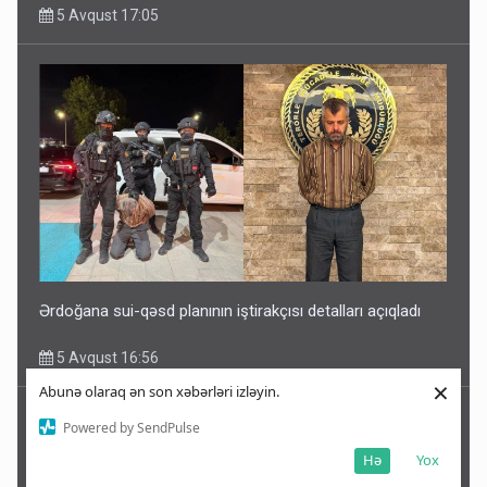
5 Avqust 17:05
Ərdoğana sui-qəsd planının iştirakçısı detalları açıqladı
5 Avqust 16:56
×
Abunə olaraq ən son xəbərləri izləyin.
Powered by SendPulse
Hə
Yox