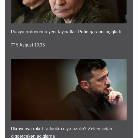
Rusiya ordusunda yeni təyinatlar: Putin qərarını açıqladı
5 Avqust 19:35
Ukraynaya raket tədarükü niyə azalıb? Zelenskidən
diqqətçəkən açıqlama