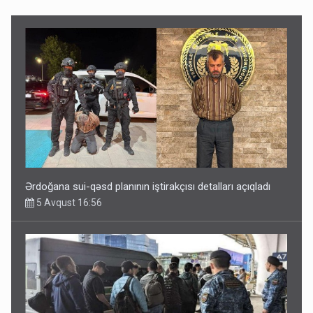
Rusiya Azərbaycan vətədaşlarını deport etdi
5 Avqust 11:53