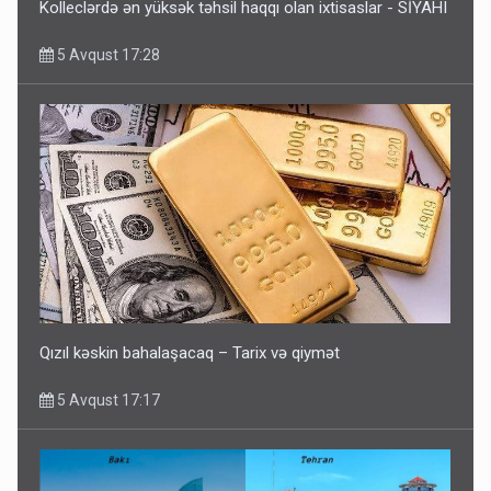
Kolleclərdə ən yüksək təhsil haqqı olan ixtisaslar - SİYAHI
5 Avqust 17:28
Qızıl kəskin bahalaşacaq – Tarix və qiymət
5 Avqust 17:17