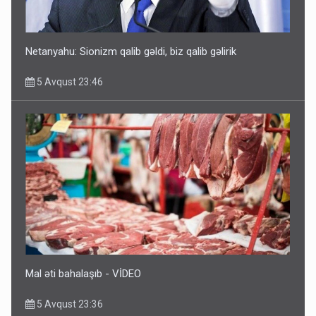
Netanyahu: Sionizm qalib gəldi, biz qalib gəlirik
5 Avqust 23:46
Rusiya azərbaycanlı diasporun obyektini məhv etdi -
FOTOLAR
5 Avqust 10:58
Mal əti bahalaşıb - VİDEO
5 Avqust 23:36