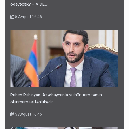
ödəyəcək? – VİDEO
5 Avqust 16:45
Ruben Rubinyan: Azərbaycanla sülhün tam təmin
olunmaması təhlükədir
5 Avqust 16:45