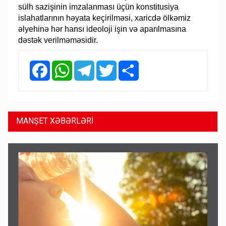
sülh sazişinin imzalanması üçün konstitusiya
islahatlarının həyata keçirilməsi, xaricdə ölkəmiz
əlyehinə hər hansı ideoloji işin və aparılmasına
dəstək verilməməsidir.
Facebook
WhatsApp
Telegram
Twitter
Share
MANŞET XƏBƏRLƏRİ