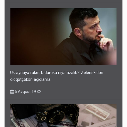
Ukraynaya raket tədarükü niyə azalıb? Zelenskidən
diqqətçəkən açıqlama
5 Avqust 19:32