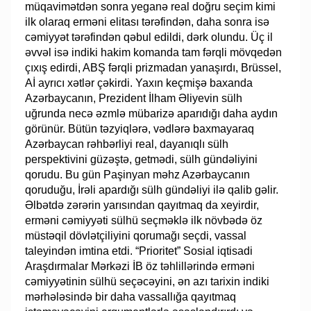
müqavimətdən sonra yeganə real doğru seçim kimi
ilk olaraq erməni elitası tərəfindən, daha sonra isə
cəmiyyət tərəfindən qəbul edildi, dərk olundu. Üç il
əvvəl isə indiki hakim komanda tam fərqli mövqedən
çıxış edirdi, ABŞ fərqli prizmadan yanaşırdı, Brüssel,
Aİ ayrıcı xətlər çəkirdi. Yaxın keçmişə baxanda
Azərbaycanın, Prezident İlham Əliyevin sülh
uğrunda necə əzmlə mübarizə aparıdığı daha aydın
görünür. Bütün təzyiqlərə, vədlərə baxmayaraq
Azərbaycan rəhbərliyi real, dayanıqlı sülh
perspektivini güzəştə, getmədi, sülh gündəliyini
qorudu. Bu gün Paşinyan məhz Azərbaycanın
qoruduğu, İrəli apardığı sülh gündəliyi ilə qalib gəlir.
Əlbətdə zərərin yarısından qayıtmaq da xeyirdir,
erməni cəmiyyəti sülhü seçməklə ilk növbədə öz
müstəqil dövlətçiliyini qorumağı seçdi, vassal
taleyindən imtina etdi. “Prioritet” Sosial iqtisadi
Araşdırmalar Mərkəzi İB öz təhlillərində erməni
cəmiyyətinin sülhü seçəcəyini, ən azı tarixin indiki
mərhələsində bir daha vassallığa qayıtmaq