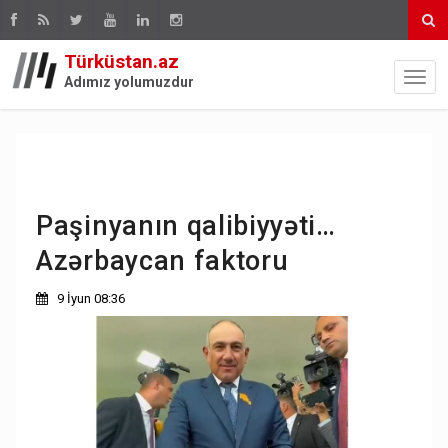
Türküstan.az
Adımız yolumuzdur
Paşinyanın qalibiyyəti…
Azərbaycan faktoru
9 İyun 08:36