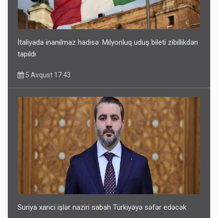
İtaliyada inanılmaz hadisə: Milyonluq uduş bileti zibillikdən
tapıldı
5 Avqust 17:43
Suriya xarici işlər naziri sabah Türkiyəyə səfər edəcək