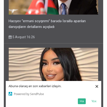
Hacıyev “erməni soyqırımı” barədə İsraillə aparılan
danışıqların detallarını açıqladı
5 Avqust 16:26
×
Abunə olaraq ən son xəbərləri izləyin.
Powered by SendPulse
Hə
Yox
Nigar Fərhadın əri HƏBS EDİLDİ - FOTO