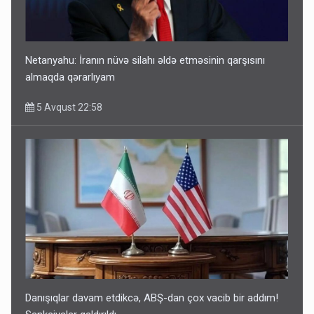
Netanyahu: İranın nüvə silahı əldə etməsinin qarşısını
almaqda qərarlıyam
5 Avqust 22:58
Danışıqlar davam etdikcə, ABŞ-dan çox vacib bir addım!