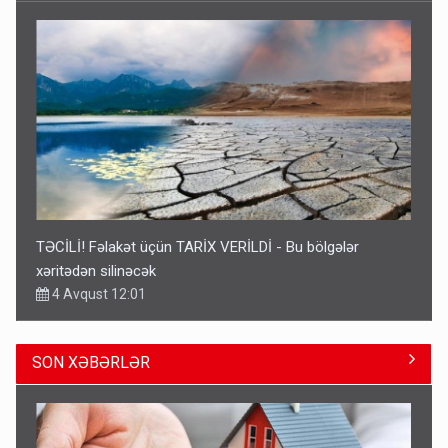
TƏCİLİ! Fəlakət üçün TARİX VERİLDİ - Bu bölgələr
xəritədən silinəcək
4 Avqust 12:01
SON XƏBƏRLƏR