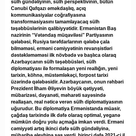
sülh gündəliyinin, sülh perspektivinin, bütün
Cənubi Qafqazı əməkdaşlıq, açıq
kommunikasiyalar coğrafiyasına
transformasiyasını tamamlayacaq sülh
təşəbbüslərinin qalibiyyətidir. Ermənistan Baş
nazirinin “Vətəndaş müqaviləsi” Partiyasının
qələbəsi, Rusiya tərəfdarlarının qələbə çala
bilməməsi, erməni cəmiyyətinin revanşistləri
dəstəkləməməsi ilk növbədə və başlıca olaraq
Azərbaycanın sülh təşəbbüsləri, sülh
diplomatiyası ilə formalaşan yeni reallığın, yeni
tarixin, köhnə, müstəmləkəçi, forpost tarixi
üzərində qələbəsidir. Azərbaycanın, onun rəhbəri
Prezident İlham Əliyevin böyük qətiyyəti,
mübarizəsi, dəyanəti, məharəti sayəsində
reallaşan, real nəticə verən sülh diplomatiyasının
uğurudur. Bu diplomatiya Ermənistanda müasir,
çağdaş tarixində ilk dəfə olaraq optimal, yeganə
mümkün doğru yolu açmağa imkan verdi. Erməni
cəmiyyəti artıq ikinci dəfə sülh gündəliyinə,
müharibə əleyhinə səs verdi, birinci dəfə 2021-ci il