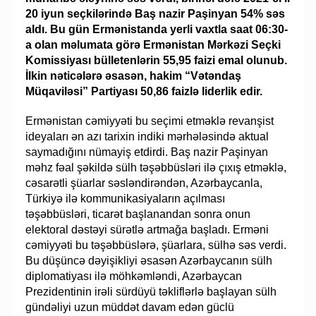
20 iyun seçkilərində Baş nazir Paşinyan 54% səs
aldı. Bu gün Ermənistanda yerli vaxtla saat 06:30-
a olan məlumata görə Ermənistan Mərkəzi Seçki
Komissiyası bülletenlərin 55,95 faizi emal olunub.
İlkin nəticələrə əsasən, hakim “Vətəndaş
Müqaviləsi” Partiyası 50,86 faizlə liderlik edir.
Ermənistan cəmiyyəti bu seçimi etməklə revanşist
ideyaları ən azı tarixin indiki mərhələsində aktual
saymadığını nümayiş etdirdi. Baş nazir Paşinyan
məhz fəal şəkildə sülh təşəbbüsləri ilə çıxış etməklə,
cəsarətli şüarlar səsləndirəndən, Azərbaycanla,
Türkiyə ilə kommunikasiyaların açılması
təşəbbüsləri, ticarət başlanandan sonra onun
elektoral dəstəyi sürətlə artmağa başladı. Erməni
cəmiyyəti bu təşəbbüslərə, şüarlara, sülhə səs verdi.
Bu düşüncə dəyişikliyi əsasən Azərbaycanın sülh
diplomatiyası ilə möhkəmləndi, Azərbaycan
Prezidentinin irəli sürdüyü təkliflərlə başlayan sülh
gündəliyi uzun müddət davam edən güclü