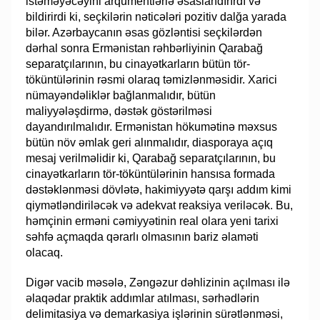
istəməyəcəyini arqumentlərlə əsaslandırırdı və
bildirirdi ki, seçkilərin nəticələri pozitiv dalğa yarada
bilər. Azərbaycanın əsas gözləntisi seçkilərdən
dərhal sonra Ermənistan rəhbərliyinin Qarabağ
separatçılarının, bu cinayətkarların bütün tör-
töküntülərinin rəsmi olaraq təmizlənməsidir. Xarici
nümayəndəliklər bağlanmalıdır, bütün
maliyyələşdirmə, dəstək göstərilməsi
dayandırılmalıdır. Ermənistan hökumətinə məxsus
bütün növ əmlak geri alınmalıdır, diasporaya açıq
mesaj verilməlidir ki, Qarabağ separatçılarının, bu
cinayətkarların tör-töküntülərinin hansısa formada
dəstəklənməsi dövlətə, hakimiyyətə qarşı addım kimi
qiymətləndiriləcək və adekvat reaksiya veriləcək. Bu,
həmçinin erməni cəmiyyətinin real olara yeni tarixi
səhfə açmaqda qərarlı olmasının bariz əlaməti
olacaq.
Digər vacib məsələ, Zəngəzur dəhlizinin açılması ilə
əlaqədar praktik addımlar atılması, sərhədlərin
delimitasiya və demarkasiya işlərinin sürətlənməsi,