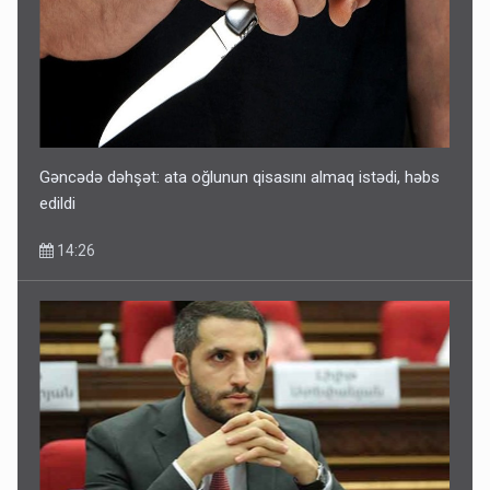
Gəncədə dəhşət: ata oğlunun qisasını almaq istədi, həbs
edildi
14:26