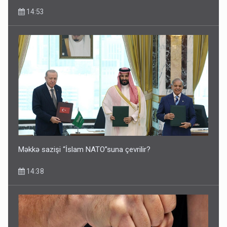
14:53
Məkkə sazişi “İslam NATO”suna çevrilir?
14:38