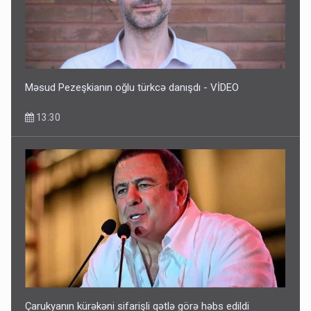
Məsud Pezeşkianın oğlu türkcə danışdı - VİDEO
13:30
Çarukyanın kürəkəni sifarişli qətlə görə həbs edildi