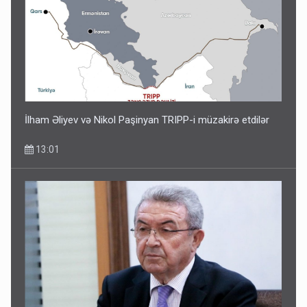
İlham Əliyev və Nikol Paşinyan TRIPP-i müzakirə etdilər
13:01