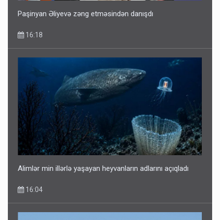
Paşinyan Əliyevə zəng etməsindən danışdı
16:18
Alimlər min illərlə yaşayan heyvanların adlarını açıqladı
16:04