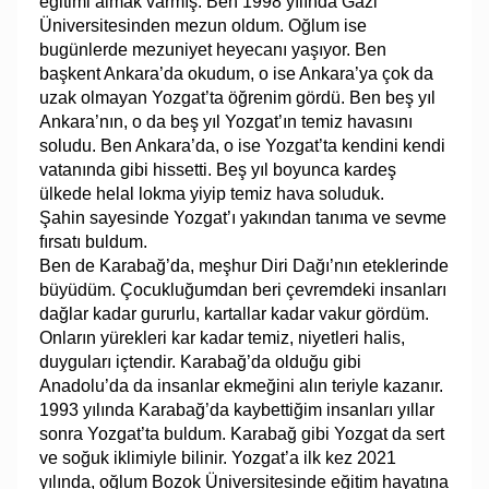
eğitimi almak varmış. Ben 1998 yılında Gazi
Üniversitesinden mezun oldum. Oğlum ise
bugünlerde mezuniyet heyecanı yaşıyor. Ben
başkent Ankara’da okudum, o ise Ankara’ya çok da
uzak olmayan Yozgat’ta öğrenim gördü. Ben beş yıl
Ankara’nın, o da beş yıl Yozgat’ın temiz havasını
soludu. Ben Ankara’da, o ise Yozgat’ta kendini kendi
vatanında gibi hissetti. Beş yıl boyunca kardeş
ülkede helal lokma yiyip temiz hava soluduk.
Şahin sayesinde Yozgat’ı yakından tanıma ve sevme
fırsatı buldum.
Ben de Karabağ’da, meşhur Diri Dağı’nın eteklerinde
büyüdüm. Çocukluğumdan beri çevremdeki insanları
dağlar kadar gururlu, kartallar kadar vakur gördüm.
Onların yürekleri kar kadar temiz, niyetleri halis,
duyguları içtendir. Karabağ’da olduğu gibi
Anadolu’da da insanlar ekmeğini alın teriyle kazanır.
1993 yılında Karabağ’da kaybettiğim insanları yıllar
sonra Yozgat’ta buldum. Karabağ gibi Yozgat da sert
ve soğuk iklimiyle bilinir. Yozgat’a ilk kez 2021
yılında, oğlum Bozok Üniversitesinde eğitim hayatına