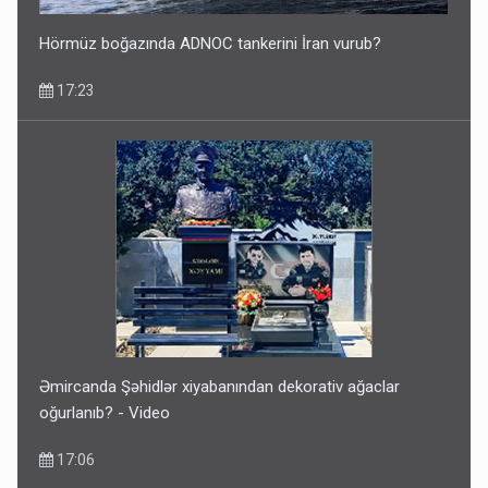
Hörmüz boğazında ADNOC tankerini İran vurub?
17:23
Əmircanda Şəhidlər xiyabanından dekorativ ağaclar
oğurlanıb? - Video
17:06