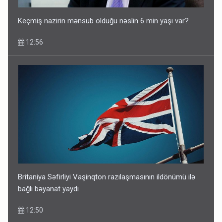
Keçmiş nazirin mənsub olduğu nəslin 6 min yaşı var?
12:56
Britaniya Səfirliyi Vaşinqton razılaşmasının ildönümü ilə
bağlı bəyanat yaydı
12:50