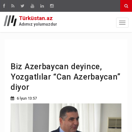
Türküstan.az
Adımız yolumuzdur
Biz Azerbaycan deyince,
Yozgatlılar “Can Azerbaycan”
diyor
6 İyun 13:57