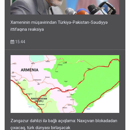
Xameninin müşavirindən Türkiyə-Pakistan-Səudiyyə
ittifaqına reaksiya
15:44
Zəngəzur dəhlizi ilə bağlı açıqlama: Naxçıvan blokadadan
çıxacaq, türk dünyası birləşəcək