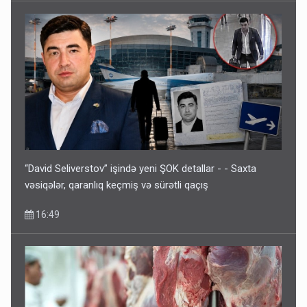
“David Seliverstov” işində yeni ŞOK detallar - - Saxta
vəsiqələr, qaranlıq keçmiş və sürətli qaçış
16:49