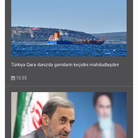
Türkiyə Qara dənizdə gəmilərin keçidini məhdudlaşdırır
15:55