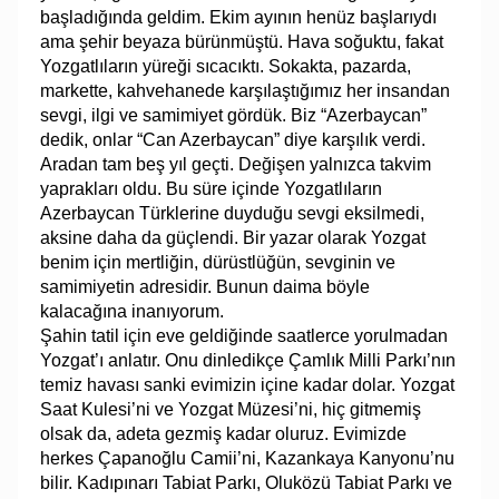
başladığında geldim. Ekim ayının henüz başlarıydı
ama şehir beyaza bürünmüştü. Hava soğuktu, fakat
Yozgatlıların yüreği sıcacıktı. Sokakta, pazarda,
markette, kahvehanede karşılaştığımız her insandan
sevgi, ilgi ve samimiyet gördük. Biz “Azerbaycan”
dedik, onlar “Can Azerbaycan” diye karşılık verdi.
Aradan tam beş yıl geçti. Değişen yalnızca takvim
yaprakları oldu. Bu süre içinde Yozgatlıların
Azerbaycan Türklerine duyduğu sevgi eksilmedi,
aksine daha da güçlendi. Bir yazar olarak Yozgat
benim için mertliğin, dürüstlüğün, sevginin ve
samimiyetin adresidir. Bunun daima böyle
kalacağına inanıyorum.
Şahin tatil için eve geldiğinde saatlerce yorulmadan
Yozgat’ı anlatır. Onu dinledikçe Çamlık Milli Parkı’nın
temiz havası sanki evimizin içine kadar dolar. Yozgat
Saat Kulesi’ni ve Yozgat Müzesi’ni, hiç gitmemiş
olsak da, adeta gezmiş kadar oluruz. Evimizde
herkes Çapanoğlu Camii’ni, Kazankaya Kanyonu’nu
bilir. Kadıpınarı Tabiat Parkı, Oluközü Tabiat Parkı ve