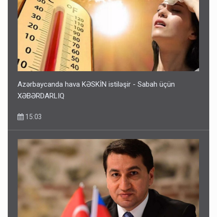
Azərbaycanda hava KƏSKİN istiləşir - Sabah üçün
XƏBƏRDARLIQ
15:03