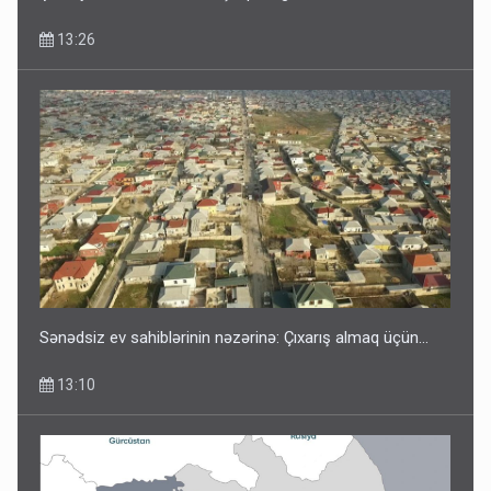
13:26
Sənədsiz ev sahiblərinin nəzərinə: Çıxarış almaq üçün...
13:10