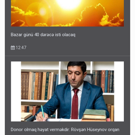
Bazar günü 40 dərəcə isti olacaq
12:47
Donor olmaq həyat verməkdir: Rövşən Hüseynov orqan