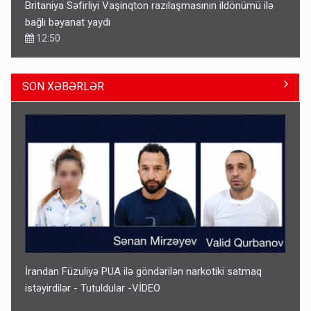
Britaniya Səfirliyi Vaşinqton razılaşmasının ildönümü ilə
bağlı bəyanat yaydı
12:50
SON XƏBƏRLƏR
Paşinyan Əliyevə zəng etməsindən danışdı
16:18
İrandan Füzuliyə PUA ilə göndərilən narkotiki satmaq
istəyirdilər - Tutuldular -VİDEO