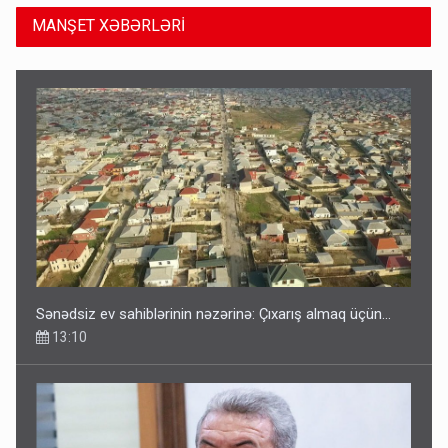
MANŞET XƏBƏRLƏRİ
Sənədsiz ev sahiblərinin nəzərinə: Çıxarış almaq üçün...
13:10