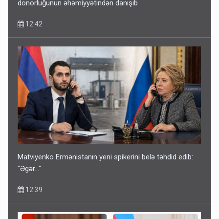
donorluğunun əhəmiyyətindən danışıb
12:42
Matviyenko Ermənistanın yeni spikerini belə təhdid edib:
"Əgər..."
12:39