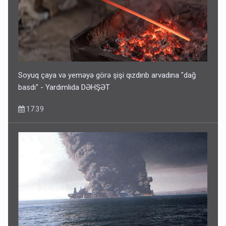
Pakistan prezidentindən Azərbaycanla bağlı açıqlama
13:58
Soyuq çaya və yeməyə görə şişi qızdırıb arvadına "dağ
basdı" - Yardımlıda DƏHŞƏT
17:39