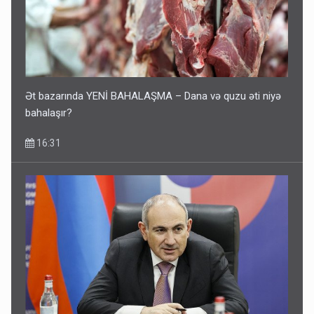
Ət bazarında YENİ BAHALAŞMA – Dana və quzu əti niyə
bahalaşır?
16:31