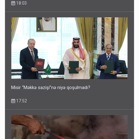
18:03
İlham Əliyev müharibədə də, sülhdə də qalib gəldi -
Hikmət Hacıyev
15:02
Misir “Məkkə sazişi”nə niyə qoşulmadı?
17:52