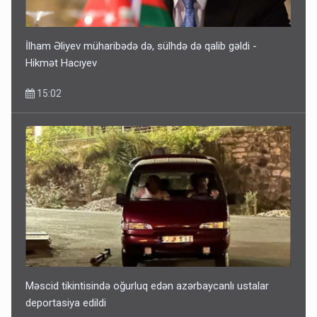
İlham Əliyev müharibədə də, sülhdə də qalib gəldi -
Hikmət Hacıyev
15:02
Məscid tikintisində oğurluq edən azərbaycanlı ustalar
deportasiya edildi