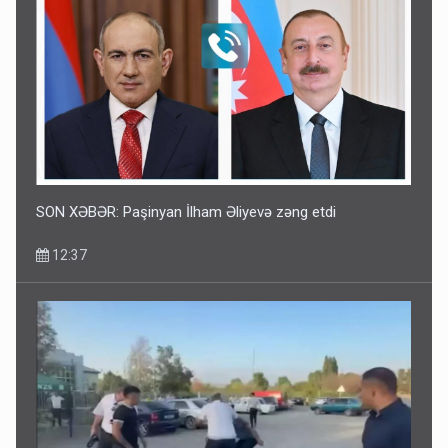
SON XƏBƏR: Paşinyan İlham Əliyevə zəng etdi
12:37