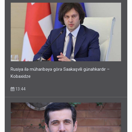
Rusiya ilə müharibəyə görə Saakaşvili günahkardır –
Kobaxidze
13:44