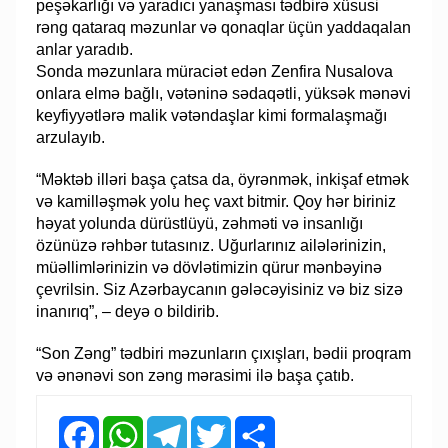
peşəkarlığı və yaradıcı yanaşması tədbirə xüsusi
rəng qataraq məzunlar və qonaqlar üçün yaddaqalan
anlar yaradıb.
Sonda məzunlara müraciət edən Zenfira Nusalova
onlara elmə bağlı, vətəninə sədaqətli, yüksək mənəvi
keyfiyyətlərə malik vətəndaşlar kimi formalaşmağı
arzulayıb.
“Məktəb illəri başa çatsa da, öyrənmək, inkişaf etmək
və kamilləşmək yolu heç vaxt bitmir. Qoy hər biriniz
həyat yolunda dürüstlüyü, zəhməti və insanlığı
özünüzə rəhbər tutasınız. Uğurlarınız ailələrinizin,
müəllimlərinizin və dövlətimizin qürur mənbəyinə
çevrilsin. Siz Azərbaycanın gələcəyisiniz və biz sizə
inanırıq”, – deyə o bildirib.
“Son Zəng” tədbiri məzunların çıxışları, bədii proqram
və ənənəvi son zəng mərasimi ilə başa çatıb.
Facebook
WhatsApp
Telegram
Twitter
Share