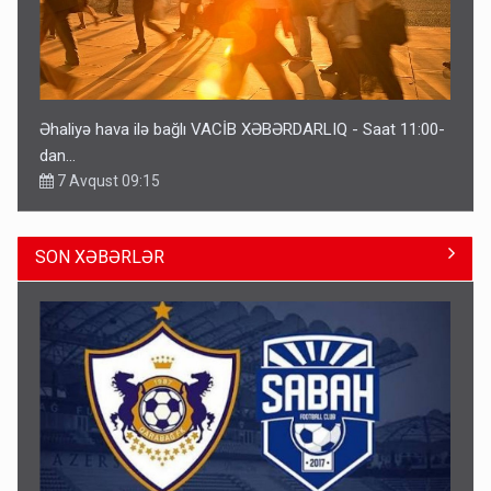
Əhaliyə hava ilə bağlı VACİB XƏBƏRDARLIQ - Saat 11:00-
dan…
7 Avqust 09:15
SON XƏBƏRLƏR
Gedişi var, dönüşü yox: Bakı-Tbilisi-Bakı qatarına bilet