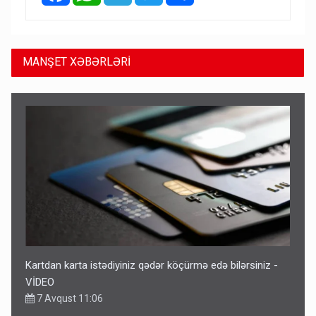
MANŞET XƏBƏRLƏRİ
Kartdan karta istədiyiniz qədər köçürmə edə bilərsiniz -
VİDEO
7 Avqust 11:06