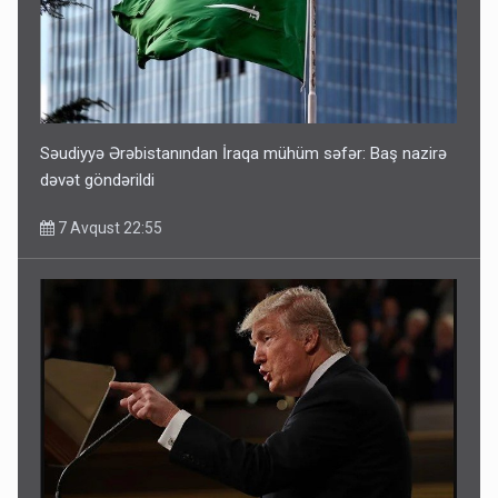
Səudiyyə Ərəbistanından İraqa mühüm səfər: Baş nazirə
dəvət göndərildi
7 Avqust 22:55