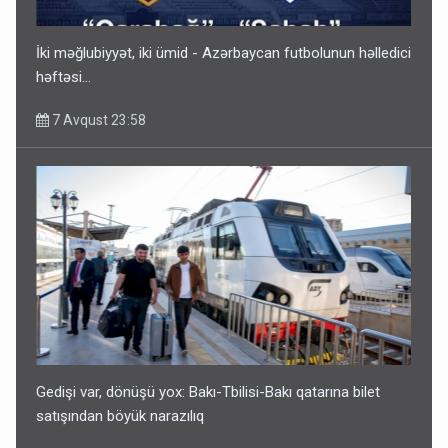
satışından böyük narazılıq
7 Avqust 23:17
İki məğlubiyyət, iki ümid - Azərbaycan futbolunun həlledici
həftəsi...
7 Avqust 23:58
Geri çağırılan səfir Abel Məhərrəmovun oğludur - DOSYE
7 Avqust 14:07
Gedişi var, dönüşü yox: Bakı-Tbilisi-Bakı qatarına bilet
satışından böyük narazılıq