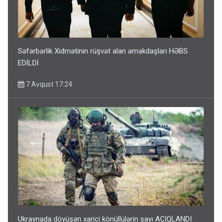
Səfərbərlik Xidmətinin rüşvət alan əməkdaşları HƏBS
EDİLDİ
7 Avqust 17:24
Ukraynada döyüşən xarici könüllülərin sayı AÇIQLANDI