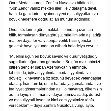
Onur Medalı laureatı Zenfira Nusalova bildirib ki,
“Son Zəng” yalnız məktəb illəri ilə vidalaşma deyil,
həm də gənclərin həyatında yeni məsuliyyətlərə və
böyük hədəflərə doğru atılan mühüm addımdır.
Onun sözlərinə görə, məktəb illərində qazanılan
bilik, formalaşan dünyagörüşü, müəllimlərin aşıladığı
mənəvi dəyərlər və vətənpərvərlik hissi gənclərin
gələcək həyat yolunda ən etibarlı bələdçiyə çevrilir.
“Müəllim üçün ən böyük sevinc və qürur yetişdirdiyi
şagirdlərin uğurlarını görməkdir. Bu gün məktəbimizi
bitirən gənclər sabah Azərbaycanın elmində,
təhsilində, iqtisadiyyatında, mədəniyyətində və
dövlətçilik həyatında öz sözünü deyəcək vətəndaşlar
olacaq. İnanıram ki, onlar harada yaşamalarından və
fəaliyyət göstərmələrindən asılı olmayaraq, ölkəmizin
adına layiq, milli-mənəvi dəyərlərimizə sadiq, dürüst
və məsuliyyətli insanlar kimi cəmiyyətimizə töhfə
verəcəklər”, – deyə Zenfira Nusalova vurğulayıb.