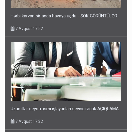
Hərbi karvan bir anda havaya uçdu - ŞOK GÖRÜNTÜLƏR
7 Avqust 17:52
Uzun illər qeyri-rəsmi işləyənləri sevindirəcək AÇIQLAMA
7 Avqust 17:32