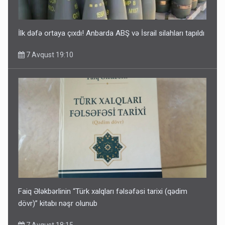
İlk dəfə ortaya çıxdı! Anbarda ABŞ və İsrail silahları tapıldı
7 Avqust 19:10
Faiq Ələkbərlinin “Türk xalqları fəlsəfəsi tarixi (qədim
dövr)” kitabı nəşr olunub