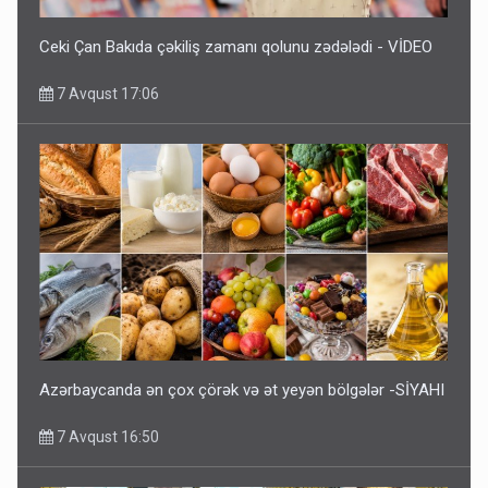
Ceki Çan Bakıda çəkiliş zamanı qolunu zədələdi - VİDEO
7 Avqust 17:06
Azərbaycanda ən çox çörək və ət yeyən bölgələr -SİYAHI
7 Avqust 16:50