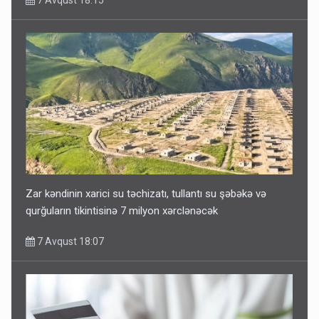
7 Avqust 18:15
Zar kəndinin xarici su təchizatı, tullantı su şəbəkə və
qurğuların tikintisinə 7 milyon xərclənəcək
7 Avqust 18:07