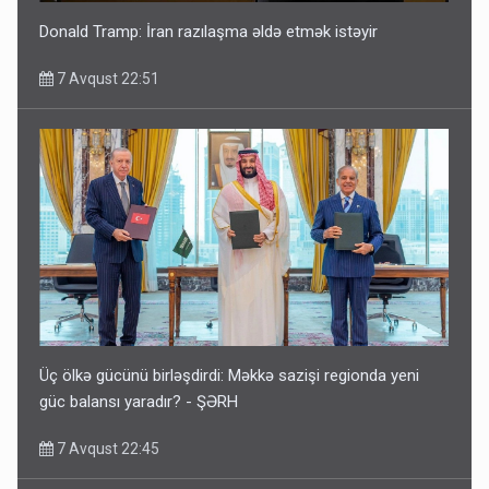
Donald Tramp: İran razılaşma əldə etmək istəyir
7 Avqust 22:51
Üç ölkə gücünü birləşdirdi: Məkkə sazişi regionda yeni
güc balansı yaradır? - ŞƏRH
7 Avqust 22:45