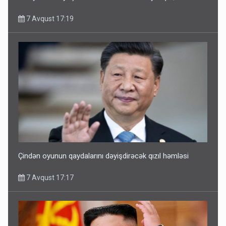
7 Avqust 17:19
Çindən oyunun qaydalarını dəyişdirəcək qızıl həmləsi
7 Avqust 17:17