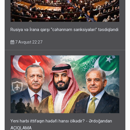
Rusiya və İrana qarşı “cəhənnəm sanksiyaları” təsdiqləndi
7 Avqust 22:27
Yeni hərbi ittifaqın hədəfi hansı ölkədir? - Ərdoğandan
AÇIQLAMA