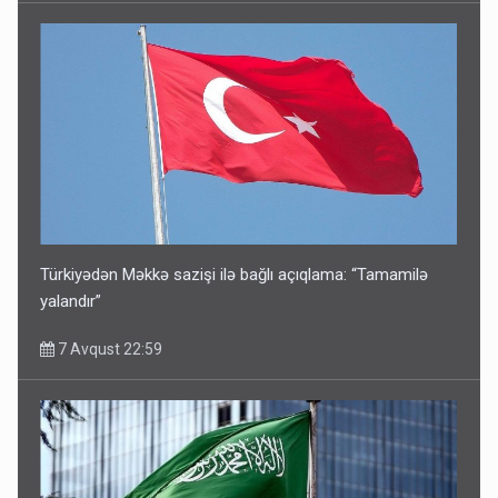
Türkiyədən Məkkə sazişi ilə bağlı açıqlama: “Tamamilə
yalandır”
7 Avqust 22:59