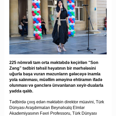
225 nömrəli tam orta məktəbdə keçirilən “Son
Zəng” tədbiri təhsil həyatının bir mərhələsini
uğurla başa vuran məzunların gələcəyə inamla
yola salınması, müəllim əməyinə ehtiramın ifadə
olunması və gənclərə ünvanlanan xeyir-dualarla
yadda qalıb.
Tədbirdə çıxış edən məktəbin direktor müavini, Türk
Dünyası Araşdırmaları Beynəlxalq Elmlər
Akademiyasının Fəxri Professoru, Türk Dünyası