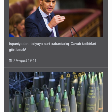
İspaniyadan İtaliyaya sərt xəbərdarlıq: Cavab tədbirləri
görüləcək!
7 Avqust 19:41