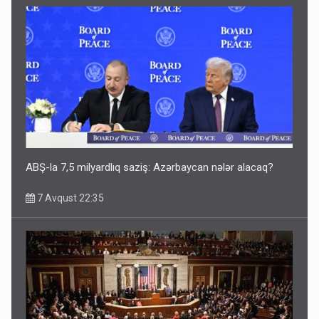
ABŞ-la 7,5 milyardlıq saziş: Azərbaycan nələr alacaq?
7 Avqust 22:35