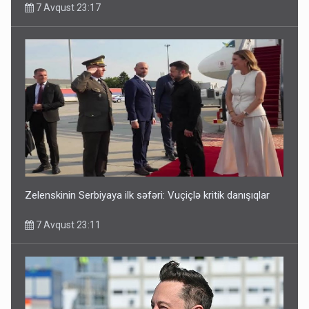
7 Avqust 23:17
Media və Yayım Şurasına əlavə hüquq və vəzifələr verilib
7 Avqust 13:24
Zelenskinin Serbiyaya ilk səfəri: Vuçiçlə kritik danışıqlar
7 Avqust 23:11