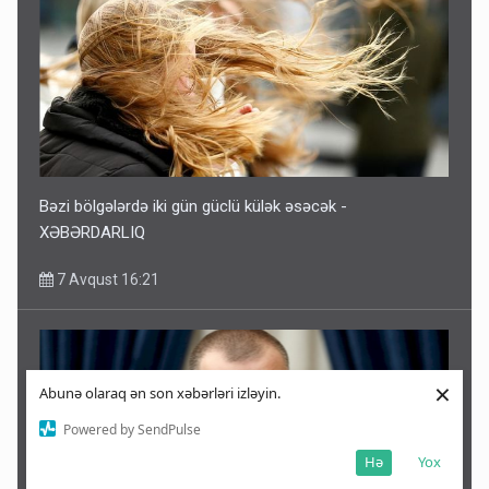
Bəzi bölgələrdə iki gün güclü külək əsəcək -
XƏBƏRDARLIQ
7 Avqust 16:21
×
Abunə olaraq ən son xəbərləri izləyin.
Powered by SendPulse
Hə
Yox