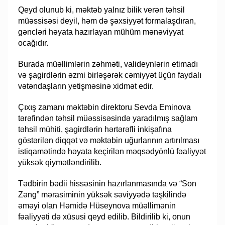
Qeyd olunub ki, məktəb yalnız bilik verən təhsil
müəssisəsi deyil, həm də şəxsiyyət formalaşdıran,
gəncləri həyata hazırlayan mühüm mənəviyyat
ocağıdır.
Burada müəllimlərin zəhməti, valideynlərin etimadı
və şagirdlərin əzmi birləşərək cəmiyyət üçün faydalı
vətəndaşların yetişməsinə xidmət edir.
Çıxış zamanı məktəbin direktoru Sevda Eminova
tərəfindən təhsil müəssisəsində yaradılmış sağlam
təhsil mühiti, şagirdlərin hərtərəfli inkişafına
göstərilən diqqət və məktəbin uğurlarının artırılması
istiqamətində həyata keçirilən məqsədyönlü fəaliyyət
yüksək qiymətləndirilib.
Tədbirin bədii hissəsinin hazırlanmasında və “Son
Zəng” mərasiminin yüksək səviyyədə təşkilində
əməyi olan Həmidə Hüseynova müəllimənin
fəaliyyəti də xüsusi qeyd edilib. Bildirilib ki, onun