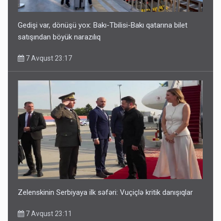
Gedişi var, dönüşü yox: Bakı-Tbilisi-Bakı qatarına bilet
satışından böyük narazılıq
7 Avqust 23:17
Media və Yayım Şurasına əlavə hüquq və vəzifələr verilib
7 Avqust 13:24
Zelenskinin Serbiyaya ilk səfəri: Vuçiçlə kritik danışıqlar
7 Avqust 23:11