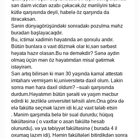
sən daim vicdan əzabı çəkəcək,öz mənliyini təkcə
kütlə qarşısında deyil, habelə öz qarşında da
itirəcəksən.
Sənin dünyagörüşündəki sonradakı pozulma məhz
buradan başlayacaqdır.
Bu, ictimai xadimin həyatında ən qorxulu andır.
Bütün bunlara o vaxt dözmək olar ki,sən sərbəst
həyata hazır olasan.Bu nə deməkdir? Sənə aydın
olmaq üçün mən öz həyatımdan misal gətirmək
istəyirəm.
Sən artıq bilirsən ki mən 30 yaşında kamal attestatı
imtahanı vermişəm ki,universitetə daxil olum. Lakin
sonra mən hara daxil oldum? –sualı qarşısında
durdum.Həyatımın bütün şəraiti və yaşım məcbur
edirdi ki ,tezliklə universitet təhsili alım.Ona görə də
elə fakültə seçmək lazım idi ki,az vaxt tələb etsin
. Mənim qarşımda belə bir sual dururdu; hüquq
fakültəsinə ( o vaxtlar o asan fakültə hesab
olunurdu). və ya təbiyyət fakültəsinə ( burada 4 il
oxumaq lazım idi). Həmin fakültələri bitirdikdən sonra