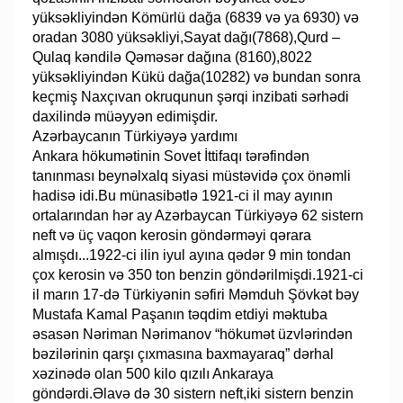
yüksəkliyindən Kömürlü dağa (6839 və ya 6930) və
oradan 3080 yüksəkliyi,Sayat dağı(7868),Qurd –
Qulaq kəndilə Qəməsər dağına (8160),8022
yüksəkliyindən Kükü dağa(10282) və bundan sonra
keçmiş Naxçıvan okruqunun şərqi inzibati sərhədi
daxilində müəyyən edimişdir.
Azərbaycanın Türkiyəyə yardımı
Ankara hökumətinin Sovet İttifaqı tərəfindən
tanınması beynəlxalq siyasi müstəvidə çox önəmli
hadisə idi.Bu münasibətlə 1921-ci il may ayının
ortalarından hər ay Azərbaycan Türkiyəyə 62 sistern
neft və üç vaqon kerosin göndərməyi qərara
almışdı...1922-ci ilin iyul ayına qədər 9 min tondan
çox kerosin və 350 ton benzin göndərilmişdi.1921-ci
il marın 17-də Türkiyənin səfiri Məmduh Şövkət bəy
Mustafa Kamal Paşanın təqdim etdiyi məktuba
əsasən Nəriman Nərimanov “hökumət üzvlərindən
bəzilərinin qarşı çıxmasına baxmayaraq” dərhal
xəzinədə olan 500 kilo qızılı Ankaraya
göndərdi.Əlavə də 30 sistern neft,iki sistern benzin