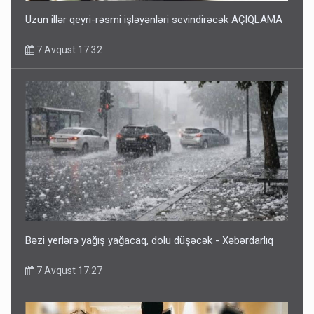
Uzun illər qeyri-rəsmi işləyənləri sevindirəcək AÇIQLAMA
7 Avqust 17:32
Bəzi yerlərə yağış yağacaq, dolu düşəcək - Xəbərdarlıq
7 Avqust 17:27