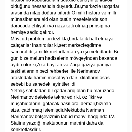
olduğunu həssaslıqla duyurdu.Bu,mərkəzlə ucqarlar
arasında nifaq doğura bilərdi.O,milli hislərə və milli
münasibətlərə aid olan bütün məsələlərdə son
dərəcədə ehtiyatlı və nəzakətli olmaq prinsipinə
həmişə sadiq qalırdı.
Mövcud problemləri tezliklə,birdəfəlik həll etməyə
çalıçanlar inanırdılar ki,sərt mərkəzləşdirmə
səmərəlidir,amirlik metodları-ən yaxşı metodlardır.Bu
gün bizə məlum hadisələrin mövqeyindən baxanda
aydın olur ki,Azərbaycan və Zaqafqaziya partiya
təşkilatlarının bəzi rəhbərləri ilə Nərimanov
araslndakı həmin məsələyə dair ixtilafların əsas
səbəbi bu sahədəki əyintilər idi.
Yetmiş səhifədən bir qədər arıq olan bu məruzədə
Nərimanov dəfələrlə təkrar edir ki, öz fikir və
müşahidələrini gələcək nəsillərə, deməli,bizimlə
sizə, çatdırmaq istəmişdir.Məktubda Nəriman
Nərimanov bolşevizmin labüd məhvi haqqında İ.V.
Stalinə yazdığı məktubunun mətnini daha da
konkretləşdirir.