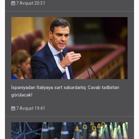
7 Avqust 20:31
İspaniyadan İtaliyaya sərt xəbərdarlıq: Cavab tədbirləri
görüləcək!
7 Avqust 19:41