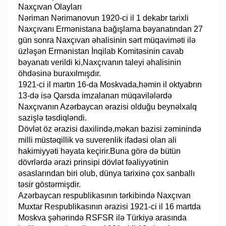
Naxçıvan Olayları
Nəriman Nərimanovun 1920-ci il 1 dekabr tarixli
Naxçıvanı Ermənistana bağışlama bəyanatından 27
gün sonra Naxçıvan əhalisinin sərt müqaviməti ilə
üzləşən Ermənistan İnqilab Komitəsinin cavab
bəyanatı verildi ki,Naxçıvanın taleyi əhalisinin
öhdəsinə buraxılmışdır.
1921-ci il martın 16-da Moskvada,həmin il oktyabrın
13-də isə Qarsda imzalanan müqavilələrdə
Naxçıvanın Azərbaycan ərazisi olduğu beynəlxalq
sazişlə təsdiqləndi.
Dövlət öz ərazisi daxilində,məkan bazisi zəminində
milli müstəqillik və suverenlik ifadəsi olan ali
hakimiyyəti həyata keçirir.Buna görə də bütün
dövrlərdə ərazi prinsipi dövlət fəaliyyətinin
əsaslarından biri olub, dünya tarixinə çox sanballı
təsir göstərmişdir.
Azərbaycan respublikasının tərkibində Naxçıvan
Muxtar Respublikasının ərazisi 1921-ci il 16 martda
Moskva şəhərində RSFSR ilə Türkiyə arasında