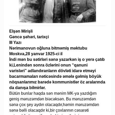
Elşən Mirişli
Gəncə şəhəri, tarixçi
III Yazı
Nərimanovun oğluna bitməmiş məktubu
Moskva,28 yanvar 1925-ci il
İndi mən bu sətirləri sənə yazarkən iş o yerə çatıb
ki,Lenindən sonra özlərini onun “qanuni
varisləri” adlandıranların dövləti idarə etməyi
bacarmamaları nəticəsində əmələ gəlmiş böyük
nöqsanlarımız barədə kommunistlər öz aralarında
da danışa bilmirlər.
Bütün bunlar haqda sən mənim MK-ya yazdığım
geniş məruzəmdən biəcəksən. Bu məruzəmdən
sənə çox şey aydın olacaqdır,həmin məruzəmdən
sənə bəlli olacaqdır ki,bir çoxlarının cəsarəti