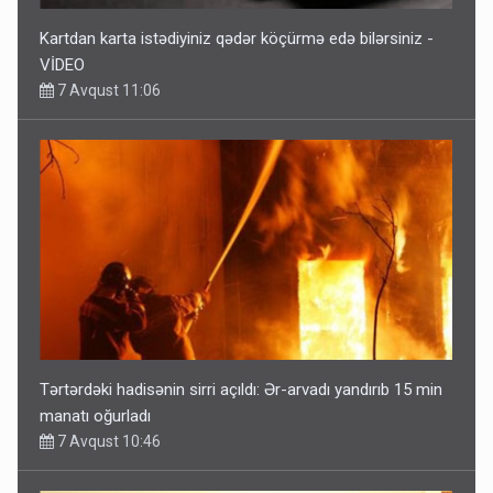
Kartdan karta istədiyiniz qədər köçürmə edə bilərsiniz -
VİDEO
7 Avqust 11:06
Tərtərdəki hadisənin sirri açıldı: Ər-arvadı yandırıb 15 min
manatı oğurladı
7 Avqust 10:46