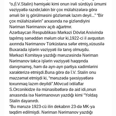
“o,(İ.V.Stalin) həmişəki kimi onun irəli sürdüyü ümumi
vəziyyətlə razıdır,lakin bir çox mülahizələrə görə
əməli bir iş görülməsini gözləmək lazım deyil...” “Bir
çox mülahizələrin” arxasında nə gizləndiyini
Nəriman Nərimanov açıb ağartmır.
Azərbaycan Respublikası Mərkəzi Dövlət Arxivində
tapılmış sənəddən məlum olur ki,1922-ci il avqustun
axırında Nərimanov Türküstana səfər etmiş,xüsusilə
Buxarada işlərin vəziyyəti ilə tanış olmuşdu.
Mərkəzi Komitəyə yazdığı məruzəsində Nəriman
Nərimanov təkcə işlərin vəziyyəti haqqında
danışmamış, həm də ayrı-ayrı partiya xadimlərini
xarakterizə etmişdi.Buna görə də İ.V. Stalin onu
məzzəmət etmişdi ki, “məruzədə şəxsiyyətlərə
toxunmaq lazım deyildi”.Mövcud ixtilaflar
S.Orconikidze ilə münasibətlərə də aid idi,onun
arxasında isə Nərimanovun yazdığı kimi “Yoldaş
Stalin dayanırdı.
“Bu məruzə 1923-cü ilin dekabrın 23-də MK-ya
təqdim edilmişdi. Nəriman Nərimanov yazdığı