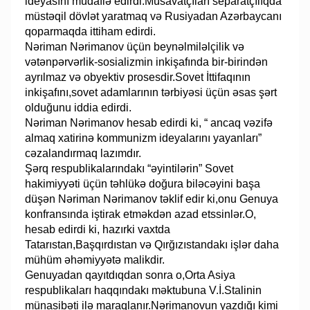
ideyasını müdafiə edirdi.Müsavatçıları separatçılıqda
müstəqil dövlət yaratmaq və Rusiyadan Azərbaycanı
qoparmaqda ittiham edirdi.
Nəriman Nərimanov üçün beynəlmiləlçilik və
vətənpərvərlik-sosializmin inkişafında bir-birindən
ayrılmaz və obyektiv prosesdir.Sovet İttifaqının
inkişafını,sovet adamlarının tərbiyəsi üçün əsas şərt
olduğunu iddia edirdi.
Nəriman Nərimanov hesab edirdi ki, “ ancaq vəzifə
almaq xatirinə kommunizm ideyalarını yayanları”
cəzalandırmaq lazımdır.
Şərq respublikalarındakı “əyintilərin” Sovet
hakimiyyəti üçün təhlükə doğura biləcəyini başa
düşən Nəriman Nərimanov təklif edir ki,onu Genuya
konfransında iştirak etməkdən azad etssinlər.O,
hesab edirdi ki, hazırki vaxtda
Tatarıstan,Başqırdıstan və Qırğızıstandakı işlər daha
mühüm əhəmiyyətə malikdir.
Genuyadan qayıtdıqdan sonra o,Orta Asiya
respublikaları haqqındakı məktubuna V.İ.Stalinin
münasibəti ilə maraqlanır.Nərimanovun yazdığı kimi