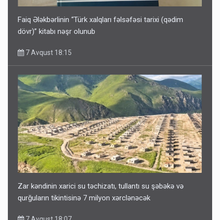
Faiq Ələkbərlinin “Türk xalqları fəlsəfəsi tarixi (qədim
dövr)” kitabı nəşr olunub
7 Avqust 18:15
Zar kəndinin xarici su təchizatı, tullantı su şəbəkə və
qurğuların tikintisinə 7 milyon xərclənəcək
7 Avqust 18:07