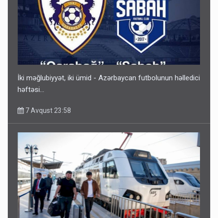
Gedişi var, dönüşü yox: Bakı-Tbilisi-Bakı qatarına bilet
satışından böyük narazılıq
7 Avqust 23:17
İki məğlubiyyət, iki ümid - Azərbaycan futbolunun həlledici
həftəsi...
7 Avqust 23:58
Geri çağırılan səfir Abel Məhərrəmovun oğludur - DOSYE
7 Avqust 14:07