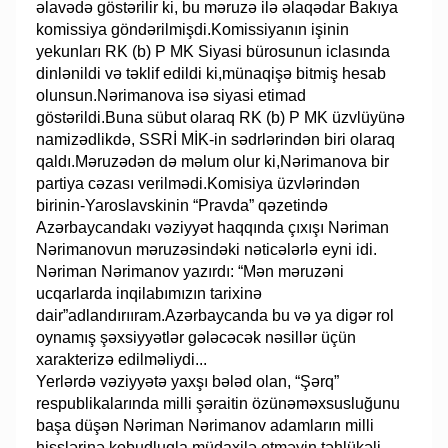
əlavədə göstərilir ki, bu məruzə ilə əlaqədar Bakıya
komissiya göndərilmişdi.Komissiyanın işinin
yekunları RK (b) P MK Siyasi bürosunun iclasında
dinlənildi və təklif edildi ki,münaqişə bitmiş hesab
olunsun.Nərimanova isə siyasi etimad
göstərildi.Buna sübut olaraq RK (b) P MK üzvlüyünə
namizədlikdə, SSRİ MİK-in sədrlərindən biri olaraq
qaldı.Məruzədən də məlum olur ki,Nərimanova bir
partiya cəzası verilmədi.Komisiya üzvlərindən
birinin-Yaroslavskinin “Pravda” qəzetində
Azərbaycandakı vəziyyət haqqında çıxışı Nəriman
Nərimanovun məruzəsindəki nəticələrlə eyni idi.
Nəriman Nərimanov yazırdı: “Mən məruzəni
ucqarlarda inqilabımızın tarixinə
dair”adlandırııram.Azərbaycanda bu və ya digər rol
oynamış şəxsiyyətlər gələcəcək nəsillər üçün
xarakterizə edilməliydi...
Yerlərdə vəziyyətə yaxşı bələd olan, “Şərq”
respublikalarında milli şəraitin özünəməxsusluğunu
başa düşən Nəriman Nərimanov adamların milli
hisslərinə kobudluqla müdaxilə etməyin təhlükəli