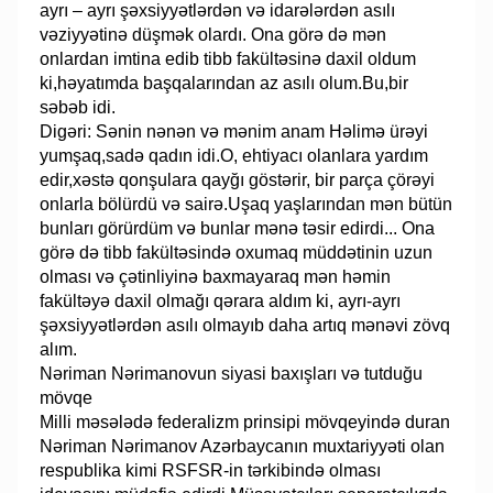
ayrı – ayrı şəxsiyyətlərdən və idarələrdən asılı
vəziyyətinə düşmək olardı. Ona görə də mən
onlardan imtina edib tibb fakültəsinə daxil oldum
ki,həyatımda başqalarından az asılı olum.Bu,bir
səbəb idi.
Digəri: Sənin nənən və mənim anam Həlimə ürəyi
yumşaq,sadə qadın idi.O, ehtiyacı olanlara yardım
edir,xəstə qonşulara qayğı göstərir, bir parça çörəyi
onlarla bölürdü və sairə.Uşaq yaşlarından mən bütün
bunları görürdüm və bunlar mənə təsir edirdi... Ona
görə də tibb fakültəsində oxumaq müddətinin uzun
olması və çətinliyinə baxmayaraq mən həmin
fakültəyə daxil olmağı qərara aldım ki, ayrı-ayrı
şəxsiyyətlərdən asılı olmayıb daha artıq mənəvi zövq
alım.
Nəriman Nərimanovun siyasi baxışları və tutduğu
mövqe
Milli məsələdə federalizm prinsipi mövqeyində duran
Nəriman Nərimanov Azərbaycanın muxtariyyəti olan
respublika kimi RSFSR-in tərkibində olması