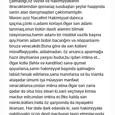
çatmadığı,öz vəzifə və hakimiyyətlərini
itirəcəklərindən qorxaraq susduqları şeylər haqqında
sənin atan danışmaqdan çəkinməmişdir.
Mənim əziz Nəcəfim! Hakimiyyət dalınca
qaçma,çünki o,adamı korlayır.Əgər sən adamı
tanımaq,onun bütün daxili aləmini bilmək
istəyirsənsə,həmin adamı bir müddət vəzifə başına
qoy.Həmin adam bütün bacarığını və nöqsanlarını
biruzə verəcəkdir.Buna görə də sən kütləni
müvəffəqiyyətlə, aldatmadan, öz arxanca aparmağa
hazır deyilsənsə yaxşısı budur,bu işdən imtina et...
Əgər kütlə (fəhlə və kəndlilər) sənə qiymət
qoyurlarsa,sənin hakimiyyət başında qalmağını
labüd hesab edirlərsə,sənə inanırlarsa və bu inamla
əlaqədar ümumi işə müəyyən mənfəət
verəcəklərsə,ondan imtina etmə.Əgər sən zərrə
qədər də olsa hiss etsən ki,səni seçməyə kimsə
məcbur edir,ondan imtina et.Əks halda sən
nəinki,kütləni,hətta öz qarşısında da ləyaqətini
itirərsən. Hər dəfə dərk edəndə ki, səni hakimiyyətə
qabiliyyətin üçün deyil,məcburən təyin etmişlər,onda