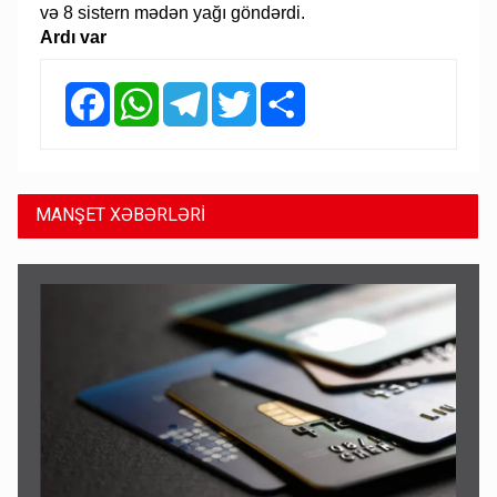
və 8 sistern mədən yağı göndərdi.
Ardı var
Facebook
WhatsApp
Telegram
Twitter
Share
MANŞET XƏBƏRLƏRİ