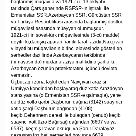
bağlanmış müqavilə və 1921-ci il 13 oktyabr
tarixində Qars şəhərində RSFSR-in iştirakı ilə
Ermənistan SSR,Azərbaycan SSR, Gürcüstan SSR
və Türkiyə Respublikası arasında bağlanmış dostluq
müqaviləsi əsasında müəyyən olunmuşdur.
1921-ci ilin sovet-türk müqaviləsində (3-cü maddə)
deyilir ki,danışıq aparan hər iki tərəf razıdır:Naxçıvan
vilayəti bu müqavilənin birinci əlavəsində göstərilən
sərhədlər daxilində Azərbaycanın tərkibində
(himayəsində) muxtar əraziyə malikdir,o şərtlə ki,
Azərbaycan özünün protektoratını üçüncü dövlətə
verməsin.
Üçbucaqlı zona təşkil edən Naxçıvan ərazisi
Urmiyyə kəndindən başlayaraq düz xətlə Arazdöyən
stansiyasına (o,Ermənistan SSR-ə qalmaqla), yenə
də düz xətlə qərbi Daşburun dağına (3142) suayırıcı
xətlə şərqi Daşburun dağından (4108)
keçib,Cəhənnəm dərəsi ilə bulaqdan (cənub) keçib
suayrıcı xətt üzrə Bağırsağ dağından (6607 və ya
6587), keçmiş İrəvan okruqu və Şərur Dərələyəz
qəzasının inzibati sərhədləri boyunca 6629