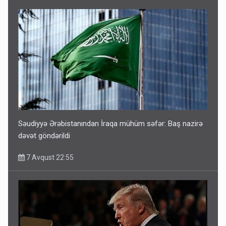
Səudiyyə Ərəbistanından İraqa mühüm səfər: Baş nazirə
dəvət göndərildi
7 Avqust 22:55