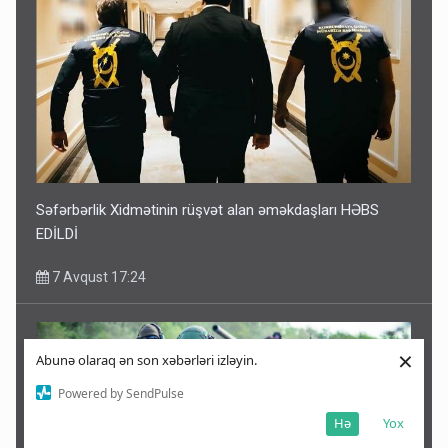
Səfərbərlik Xidmətinin rüşvət alan əməkdaşları HƏBS
EDİLDİ
7 Avqust 17:24
×
Abunə olaraq ən son xəbərləri izləyin.
Powered by SendPulse
Hə
Yox